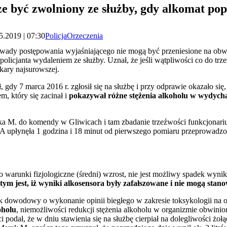
e być zwolniony ze służby, gdy alkomat pop
5.2019 | 07:30
Policja
Orzeczenia
ady postępowania wyjaśniającego nie mogą być przeniesione na obwi
olicjanta wydaleniem ze służby. Uznał, że jeśli wątpliwości co do tr
kary najsurowszej.
gdy 7 marca 2016 r. zgłosił się na służbę i przy odprawie okazało się, 
, który się zacinał i
pokazywał różne stężenia alkoholu w wydyc
a M. do komendy w Gliwicach i tam zbadanie trzeźwości funkcjonarius
. A upłynęła 1 godzina i 18 minut od pierwszego pomiaru przeprowadzo
warunki fizjologiczne (średni) wzrost, nie jest możliwy spadek wyniku
tym jest, iż wyniki alkosensora były zafałszowane i nie mogą st
dowodowy o wykonanie opinii biegłego w zakresie toksykologii na oko
oholu
, niemożliwości redukcji stężenia alkoholu w organizmie obwinio
 podał, że w dniu stawienia się na służbę cierpiał na dolegliwości żoł