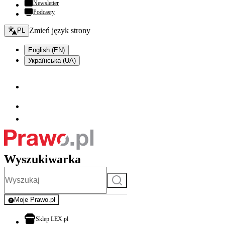
Newsletter
Podcasty
Zmień język - bieżący:
Zmień język strony
PL
English (EN)
Українська (UA)
Wyszukiwarka
Szukaj
Moje Prawo.pl
- rejestracja i logowanie do serwisu
otwiera się w nowej karcie
Sklep LEX.pl