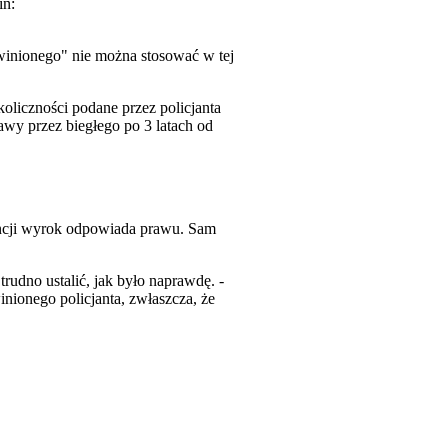
in:
bwinionego" nie można stosować w tej
liczności podane przez policjanta
awy przez biegłego po 3 latach od
ancji wyrok odpowiada prawu. Sam
trudno ustalić, jak było naprawdę. -
ionego policjanta, zwłaszcza, że