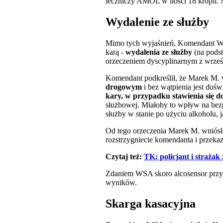
leczniczy AMOL w ilości 18 kropli. 
Wydalenie ze służby
Mimo tych wyjaśnień, Komendant Wo
karą -
wydalenia ze służby
(na pods
orzeczeniem dyscyplinarnym z wrześn
Komendant podkreślił, że Marek M.
drogowym
i bez wątpienia jest doś
kary, w przypadku stawienia się d
służbowej. Miałoby to wpływ na bezp
służby w stanie po użyciu alkoholu, j
Od tego orzeczenia Marek M. wniósł 
rozstrzygniecie komendanta i przeka
Czytaj też:
TK: policjant i strażak
Zdaniem WSA skoro alcosensor przy w
wyników.
Skarga kasacyjna