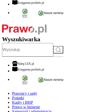
otwiera się w nowej karcie
Księgarnia profinfo.pl
Nasze serwisy
Wyszukiwarka
Szukaj
otwiera się w nowej karcie
Sklep LEX.pl
otwiera się w nowej karcie
Księgarnia profinfo.pl
Nasze serwisy
Prawnicy i sądy
Podatki
Kadry i BHP
Prawo w biznesie
Samorząd i administracja