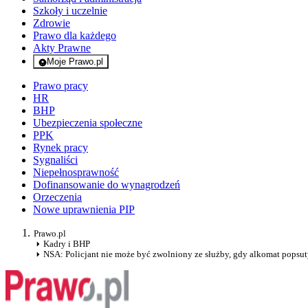
Szkoły i uczelnie
Zdrowie
Prawo dla każdego
Akty Prawne
Moje Prawo.pl
- rejestracja i logowanie do serwisu
Prawo pracy
HR
BHP
Ubezpieczenia społeczne
PPK
Rynek pracy
Sygnaliści
Niepełnosprawność
Dofinansowanie do wynagrodzeń
Orzeczenia
Nowe uprawnienia PIP
Prawo.pl
Kadry i BHP
NSA: Policjant nie może być zwolniony ze służby, gdy alkomat popsu