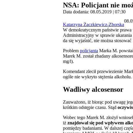
NSA: Policjant nie moż
Data dodania: 08.05.2019 | 07:30
08.0
Katarzyna Żaczkiewicz-Zborska
W demokratycznym państwie prawa w
Administracyjny w sprawie ukarania p
da się wyjaśnić, nie można stosować 
Problem
policjanta
Marka M. powstał, 
Marek M. został zbadany alkosensorem
mg/l).
Komendant zlecił przewiezienie Mark
ogóle nie wykryto stężenia alkoholu
Wadliwy alcosensor
Zauważono, iż biorąc pod uwagę jego 
krótkim odstępie czasu. Stąd
oczywis
Wobec tego Marek M. złożył wniosek 
iż
znajdował się pod wpływem alk
pomiędzy badaniami. W dalszej części