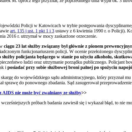
Marek M. oprócz tego przyznał, że poprzedniego dnia wypił ok. 3 litr
jewódzki Policji w Katowicach w trybie postępowania dyscyplinarne
tawie
art. 135 j ust. 1 pkt 1 i 3
ustawy z 6 kwietnia 1990 r. o Policji). 
ia 2016 r. utrzymał w mocy zaskarżone orzeczenie.
 w
ciągu 23 lat służby związany był głównie z pionem prewencyjny
wiadczonym funkcjonariuszem policji. W ocenie przełożonego dyscypl
o służby policjanta będącego w stanie po użyciu alkoholu, skutko
ieczeństwo ludzi oraz utrzymanie porządku publicznego. Policjant bo
ak i
posiadać przy sobie służbowej broni palnej po spożyciu napo
skargę do wojewódzkiego sądu administracyjnego, który przyznał mu r
zał sprawę do ponownego zbadania. Sąd zasugerował przeprowadzenie 
 z AIDS nie może być zwalniany ze służby
>>
cześniejszych próbach badania zawiesił się i wykazał błąd, to nie 