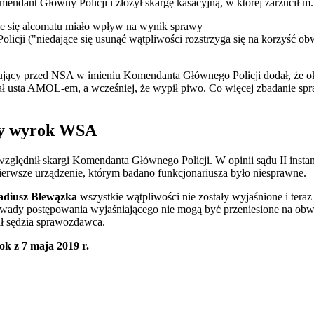
ndant Główny Policji i złożył skargę kasacyjną, w której zarzucił m.
nie się alcomatu miało wpływ na wynik sprawy
olicji ("niedające się usunąć wątpliwości rozstrzyga się na korzyść o
jący przed NSA w imieniu Komendanta Głównego Policji dodał, że oko
ał usta AMOL-em, a wcześniej, że wypił piwo. Co więcej zbadanie spr
cy wyrok WSA
względnił skargi Komendanta Głównego Policji. W opinii sądu II inst
erwsze urządzenie, którym badano funkcjonariusza było niesprawne.
adiusz Blewązka
wszystkie wątpliwości nie zostały wyjaśnione i teraz 
dy postępowania wyjaśniającego nie mogą być przeniesione na obwin
ił sędzia sprawozdawca.
k z 7 maja 2019 r.