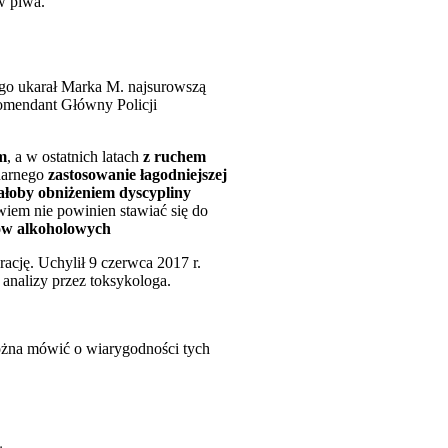
ów piwa.
go ukarał Marka M. najsurowszą
Komendant Główny Policji
m
, a w ostatnich latach
z ruchem
inarnego
zastosowanie łagodniejszej
wałoby obniżeniem dyscypliny
wiem nie powinien stawiać się do
jów alkoholowych
ację. Uchylił 9 czerwca 2017 r.
analizy przez toksykologa.
można mówić o wiarygodności tych