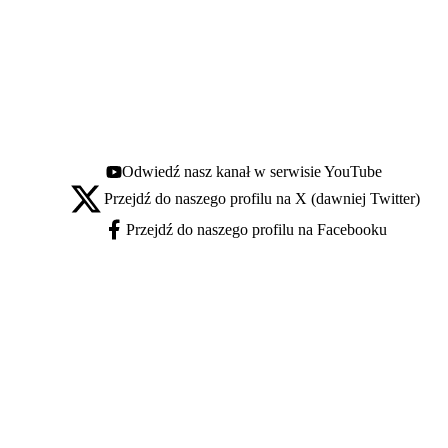
Odwiedź nasz kanał w serwisie YouTube
Youtube - otwiera się w nowej karcie
Przejdź do naszego profilu na X (dawniej Twitter)
X - otwiera się w nowej karcie
Przejdź do naszego profilu na Facebooku
Facebook - otwiera się w nowej karcie