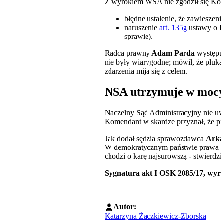
Z wyrokiem WSA nie zgodził się Kome
błędne ustalenie, że zawiesze
naruszenie
art. 135g
ustawy o P
sprawie).
Radca prawny
Adam Parda
występu
nie były wiarygodne; mówił, że płuk
zdarzenia mija się z celem.
NSA utrzymuje w mo
Naczelny Sąd Administracyjny nie u
Komendant w skardze przyznał, że pi
Jak dodał sędzia sprawozdawca
Ark
W demokratycznym państwie prawa wa
chodzi o karę najsurowszą - stwierdz
Sygnatura akt I OSK 2085/17, wyro
Autor:
Katarzyna Żaczkiewicz-Zborska