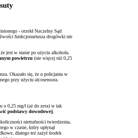
suty
nionego - orzekł Naczelny Sąd
zeźwości funkcjonariusza drogówki nie
że jest w stanie po użyciu alkoholu.
hanym powietrzu
(nie więcej niż 0,25
za. Okazało się, że u policjanta w
nego przy użyciu alcosensora.
 o 0,25 mg/l (aż do zera) w tak
anowić podstawy dowodowej
.
liczności nietrafności twierdzenia,
nego w czasie, który upłynął
ądkowe, dlatego też zażył środek