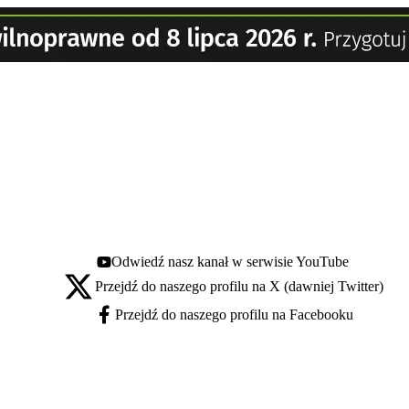
Odwiedź nasz kanał w serwisie YouTube
Youtube - otwiera się w nowej karcie
Przejdź do naszego profilu na X (dawniej Twitter)
X - otwiera się w nowej karcie
Przejdź do naszego profilu na Facebooku
Facebook - otwiera się w nowej karcie