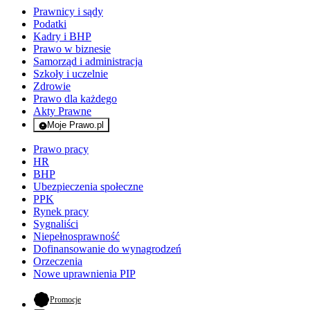
Prawnicy i sądy
Podatki
Kadry i BHP
Prawo w biznesie
Samorząd i administracja
Szkoły i uczelnie
Zdrowie
Prawo dla każdego
Akty Prawne
Moje Prawo.pl
- rejestracja i logowanie do serwisu
Prawo pracy
HR
BHP
Ubezpieczenia społeczne
PPK
Rynek pracy
Sygnaliści
Niepełnosprawność
Dofinansowanie do wynagrodzeń
Orzeczenia
Nowe uprawnienia PIP
- otwiera się w nowej karcie
Promocje