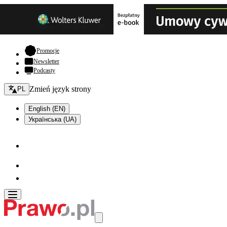
- otwiera się w nowej karcie
Promocje
Newsletter
Podcasty
Zmień język - bieżący:
Zmień język strony
PL
English (EN)
Українська (UA)