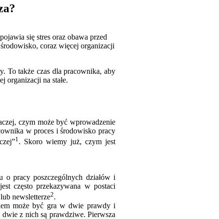
za?
pojawia się stres oraz obawa przed
odowisko, coraz więcej organizacji
. To także czas dla pracownika, aby
j organizacji na stałe.
raczej, czym może być wprowadzenie
cownika w proces i środowisko pracy
1
czej”
. Skoro wiemy już, czym jest
u o pracy poszczególnych działów i
 jest często przekazywana w postaci
2
lub newsletterze
.
adem może być gra w dwie prawdy i
o dwie z nich są prawdziwe. Pierwsza