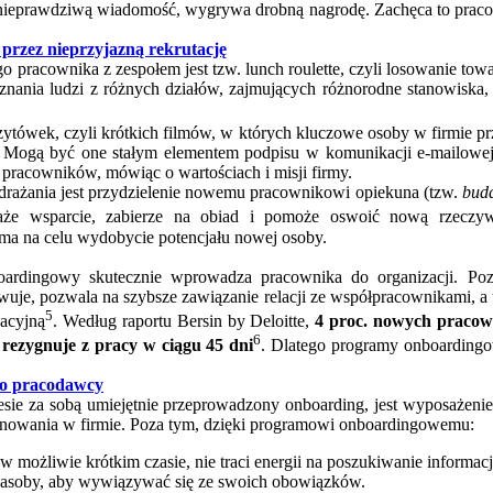
 tę nieprawdziwą wiadomość, wygrywa drobną nagrodę. Zachęca to pr
przez nieprzyjazną rekrutację
 pracownika z zespołem jest tzw. lunch roulette, czyli losowanie tow
nania ludzi z różnych działów, zajmujących różnorodne stanowiska, 
zytówek, czyli krótkich filmów, w których kluczowe osoby w firmie 
y. Mogą być one stałym elementem podpisu w komunikacji e-mailowej
 pracowników, mówiąc o wartościach i misji firmy.
rażania jest przydzielenie nowemu pracownikowi opiekuna (tzw.
bud
aże wsparcie, zabierze na obiad i pomoże oswoić nową rzeczyw
 ma na celu wydobycie potencjału nowej osoby.
rdingowy skutecznie wprowadza pracownika do organizacji. Poz
uje, pozwala na szybsze zawiązanie relacji ze współpracownikami, a 
5
zacyjną
. Według raportu Bersin by Deloitte,
4 proc. nowych pracow
6
 rezygnuje z pracy w ciągu 45 dni
. Dlatego programy onboardingow
y o pracodawcy
iesie za sobą umiejętnie przeprowadzony onboarding, jest wyposażen
onowania w firmie. Poza tym, dzięki programowi onboardingowemu:
w możliwie krótkim czasie, nie traci energii na poszukiwanie informacj
zasoby, aby wywiązywać się ze swoich obowiązków.