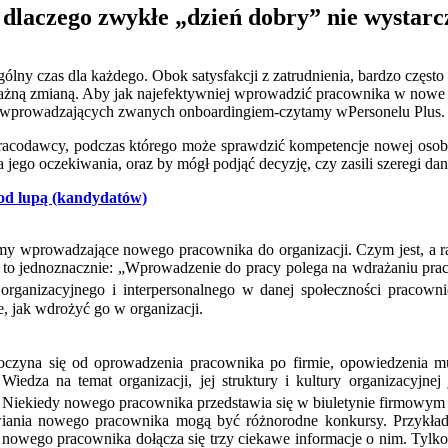
 dlaczego zwykłe „dzień dobry” nie wystarc
ólny czas dla każdego. Obok satysfakcji z zatrudnienia, bardzo często 
ną zmianą. Aby jak najefektywniej wprowadzić pracownika w nowe śr
 wprowadzających zwanych onboardingiem-czytamy wPersonelu Plus.
 pracodawcy, podczas którego może sprawdzić kompetencje nowej osoby
a jego oczekiwania, oraz by mógł podjąć decyzję, czy zasili szeregi dane
od lupą (kandydatów)
y wprowadzające nowego pracownika do organizacji. Czym jest, a 
e to jednoznacznie: „Wprowadzenie do pracy polega na wdrażaniu pra
rganizacyjnego i interpersonalnego w danej społeczności pracowni
e, jak wdrożyć go w organizacji.
zpoczyna się od oprowadzenia pracownika po firmie, opowiedzenia m
iedza na temat organizacji, jej struktury i kultury organizacyjnej
. Niekiedy nowego pracownika przedstawia się w biuletynie firmowym 
awiania nowego pracownika mogą być różnorodne konkursy. Przykł
 nowego pracownika dołącza się trzy ciekawe informacje o nim. Tylk