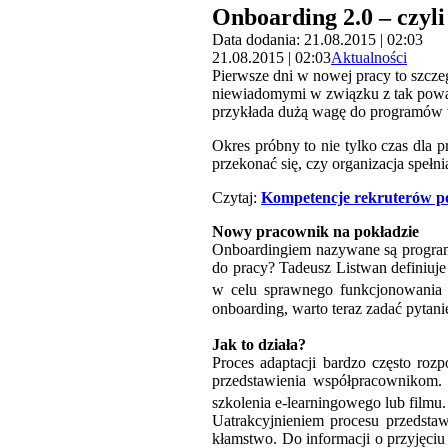
Onboarding 2.0 – czyli
Data dodania: 21.08.2015 | 02:03
21.08.2015 | 02:03
Aktualności
Pierwsze dni w nowej pracy to szczeg
niewiadomymi w związku z tak poważ
przykłada dużą wagę do programów
Okres próbny to nie tylko czas dla
przekonać się, czy organizacja spełni
Czytaj:
Kompetencje rekruterów p
Nowy pracownik na pokładzie
Onboardingiem nazywane są program
do pracy? Tadeusz Listwan definiuj
w celu sprawnego funkcjonowania o
onboarding, warto teraz zadać pytani
Jak to działa?
Proces adaptacji bardzo często ro
przedstawienia współpracownikom. W
szkolenia e-learningowego lub filmu
Uatrakcyjnieniem procesu przedst
kłamstwo. Do informacji o przyjęciu