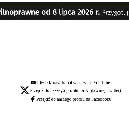
Odwiedź nasz kanał w serwisie YouTube
Youtube - otwiera się w nowej karcie
Przejdź do naszego profilu na X (dawniej Twitter)
X - otwiera się w nowej karcie
Przejdź do naszego profilu na Facebooku
Facebook - otwiera się w nowej karcie