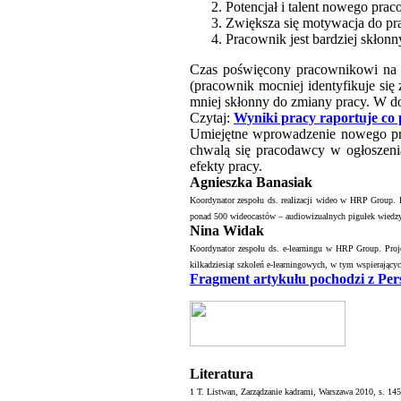
Potencjał i talent nowego pra
Zwiększa się motywacja do pr
Pracownik jest bardziej skłonn
Czas poświęcony pracownikowi na po
(pracownik mocniej identyfikuje się 
mniej skłonny do zmiany pracy. W dob
Czytaj:
Wyniki pracy raportuje co 
Umiejętne wprowadzenie nowego pra
chwalą się pracodawcy w ogłoszenia
efekty pracy.
Agnieszka Banasiak
Koordynator zespołu ds. realizacji wideo w HRP Group. 
ponad 500 wideocastów – audiowizualnych pigułek wiedzy
Nina Widak
Koordynator zespołu ds. e-learningu w HRP Group. Projek
kilkadziesiąt szkoleń e-learningowych, w tym wspierający
Fragment artykułu pochodzi z Per
Literatura
1 T. Listwan, Zarządzanie kadrami, Warszawa 2010, s. 145