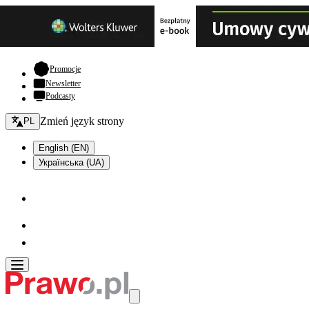
- otwiera się w nowej karcie
Promocje
Newsletter
Podcasty
Zmień język - bieżący:
Zmień język strony
PL
English (EN)
Українська (UA)