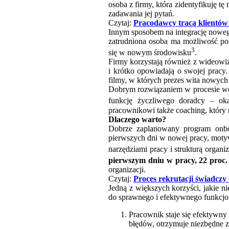
osoba z firmy, która zidentyfikuję
zadawania jej pytań.
Czytaj:
Pracodawcy tracą klientów 
Innym sposobem na integrację nowego
zatrudniona osoba ma możliwość poz
3
się w nowym środowisku
.
Firmy korzystają również z wideowi
i krótko opowiadają o swojej prac
filmy, w których prezes wita nowych
Dobrym rozwiązaniem w procesie wd
funkcję życzliwego doradcy – ok
pracownikowi także coaching, który
Dlaczego warto?
Dobrze zaplanowany program onboa
pierwszych dni w nowej pracy, motyw
narzędziami pracy i strukturą organi
pierwszym dniu w pracy, 22 proc.
organizacji.
Czytaj:
Proces rekrutacji świadcz
Jedną z większych korzyści, jakie n
do sprawnego i efektywnego funkcj
Pracownik staje się efektywny 
błędów, otrzymuje niezbędne 