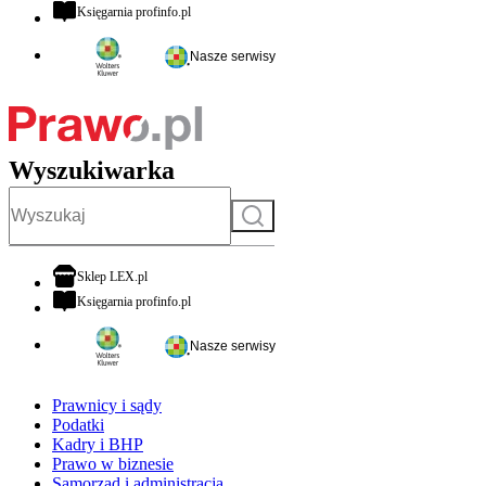
otwiera się w nowej karcie
Księgarnia profinfo.pl
Nasze serwisy
Wyszukiwarka
Szukaj
otwiera się w nowej karcie
Sklep LEX.pl
otwiera się w nowej karcie
Księgarnia profinfo.pl
Nasze serwisy
Prawnicy i sądy
Podatki
Kadry i BHP
Prawo w biznesie
Samorząd i administracja