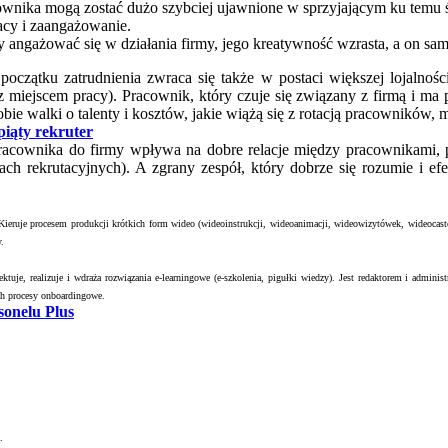
cownika mogą zostać dużo szybciej ujawnione w sprzyjającym ku temu
acy i zaangażowanie.
y angażować się w działania firmy, jego kreatywność wzrasta, a on sam
czątku zatrudnienia zwraca się także w postaci większej lojalnoś
z miejscem pracy). Pracownik, który czuje się związany z firmą i ma p
ie walki o talenty i kosztów, jakie wiążą się z rotacją pracowników, m
piąty rekruter
cownika do firmy wpływa na dobre relacje między pracownikami, prz
ch rekrutacyjnych). A zgrany zespół, który dobrze się rozumie i efe
Kieruje procesem produkcji krótkich form wideo (wideoinstrukcji, wideoanimacji, wideowizytówek, wideocas
.
tuje, realizuje i wdraża rozwiązania e-learningowe (e-szkolenia, pigułki wiedzy). Jest redaktorem i admi
ch procesy onboardingowe.
sonelu Plus
.