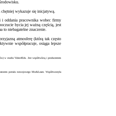
 środowisku.
 chętniej wykazuje się inicjatywą.
ci i oddania pracownika wobec firmy
oczucie bycia jej ważną częścią, jest
a to niebagatelne znaczenie.
yjazną atmosferę (którą tak często
ktywnie współpracuje, osiąga lepsze
tów) w studiu Video4Edu. Jest współtwórcą i producentem
nistratorem portalu rozwojowego Mix&Learn. Współtworzyła