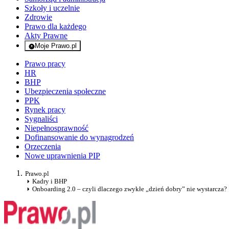
Szkoły i uczelnie
Zdrowie
Prawo dla każdego
Akty Prawne
Moje Prawo.pl
- rejestracja i logowanie do serwisu
Prawo pracy
HR
BHP
Ubezpieczenia społeczne
PPK
Rynek pracy
Sygnaliści
Niepełnosprawność
Dofinansowanie do wynagrodzeń
Orzeczenia
Nowe uprawnienia PIP
Prawo.pl
Kadry i BHP
Onboarding 2.0 – czyli dlaczego zwykłe „dzień dobry” nie wystarcza?