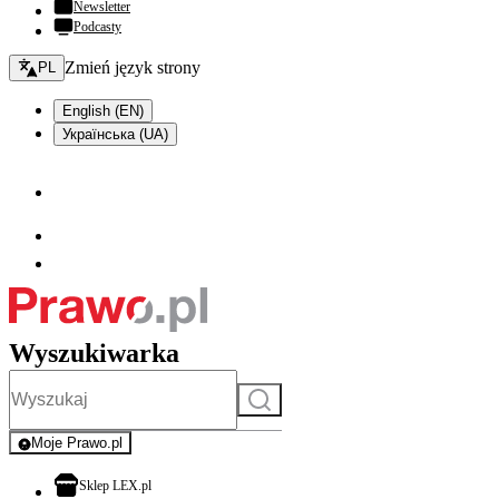
Newsletter
Podcasty
Zmień język - bieżący:
Zmień język strony
PL
English (EN)
Українська (UA)
Wyszukiwarka
Szukaj
Moje Prawo.pl
- rejestracja i logowanie do serwisu
otwiera się w nowej karcie
Sklep LEX.pl