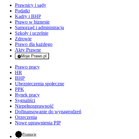
Prawnicy i sądy
Podatki
Kadry i BHP
Prawo w biznesie
Samorząd i administracja
Szkoły i uczelnie
Zdrowie
Prawo dla każdego
Akty Prawne
Moje Prawo.pl
- rejestracja i logowanie do serwisu
Prawo pracy
HR
BHP
Ubezpieczenia społeczne
PPK
Rynek pracy
Sygnaliści
Niepełnosprawność
Dofinansowanie do wynagrodzeń
Orzeczenia
Nowe uprawnienia PIP
- otwiera się w nowej karcie
Promocje