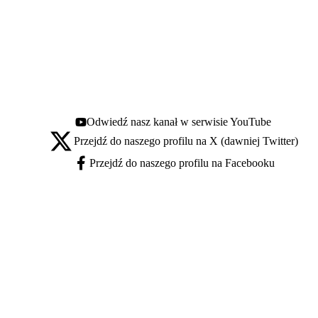
Odwiedź nasz kanał w serwisie YouTube
Youtube - otwiera się w nowej karcie
Przejdź do naszego profilu na X (dawniej Twitter)
X - otwiera się w nowej karcie
Przejdź do naszego profilu na Facebooku
Facebook - otwiera się w nowej karcie