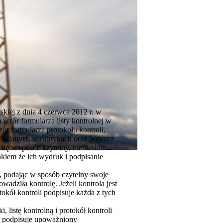
kiej z dnia 4 czerwca 2012 r. w
no wzór formularza listy kontrolnej w
r formularza protokołu kontroli.
nich danych w rubrykach oraz poprzez
 się w sposób czytelny, niebieskim
kiem że ich wydruk i podpisanie
lę, podając w sposób czytelny swoje
adziła kontrolę. Jeżeli kontrola jest
tokół kontroli podpisuje każda z tych
listę kontrolną i protokół kontroli
li podpisuje upoważniony