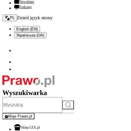
Newsletter
Podcasty
Zmień język - bieżący:
Zmień język strony
PL
English (EN)
Українська (UA)
Wyszukiwarka
Szukaj
Moje Prawo.pl
- rejestracja i logowanie do serwisu
otwiera się w nowej karcie
Sklep LEX.pl