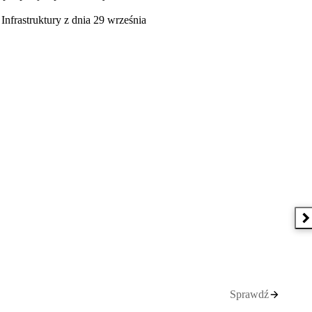
nfrastruktury z dnia 29 września
N
Sprawdź