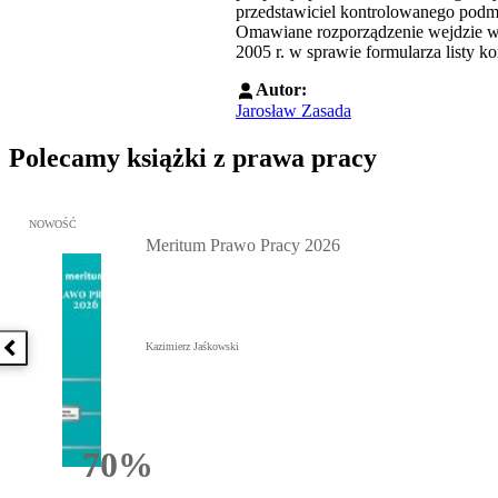
przedstawiciel kontrolowanego podm
Omawiane rozporządzenie wejdzie w ż
2005 r. w sprawie formularza listy ko
Autor:
Jarosław Zasada
Polecamy książki z prawa pracy
Przejdź do: Meritum Prawo Pracy 2026, Kazimierz Jaśkowski - otw
NOWOŚĆ
Meritum Prawo Pracy 2026
Kazimierz Jaśkowski
Poprzednia książka
70%
Rabatu