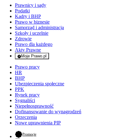
Prawnicy i sądy
Podatki
Kadry i BHP
Prawo w biznesie
Samorząd i administracja
Szkoły i uczelnie
Zdrowie
Prawo dla każdego
Akty Prawne
Moje Prawo.pl
- rejestracja i logowanie do serwisu
Prawo pracy
HR
BHP
Ubezpieczenia społeczne
PPK
Rynek pracy
Sygnaliści
Niepełnosprawność
Dofinansowanie do wynagrodzeń
Orzeczenia
Nowe uprawnienia PIP
- otwiera się w nowej karcie
Promocje