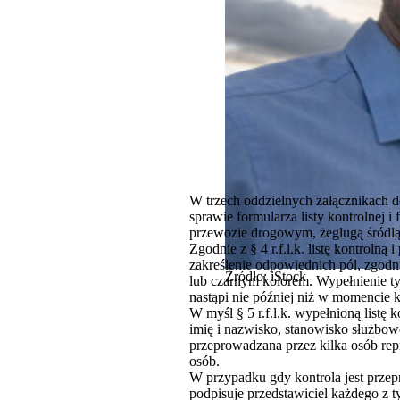
W trzech oddzielnych załącznikach d
sprawie formularza listy kontrolnej i 
przewozie drogowym, żeglugą śródląd
Zgodnie z § 4 r.f.l.k. listę kontrol
zakreślenie odpowiednich pól, zgodni
Źródło: iStock
lub czarnym kolorem. Wypełnienie ty
nastąpi nie później niż w momencie k
W myśl § 5 r.f.l.k. wypełnioną listę
imię i nazwisko, stanowisko służbowe
przeprowadzana przez kilka osób repre
osób.
W przypadku gdy kontrola jest przepr
podpisuje przedstawiciel każdego z 