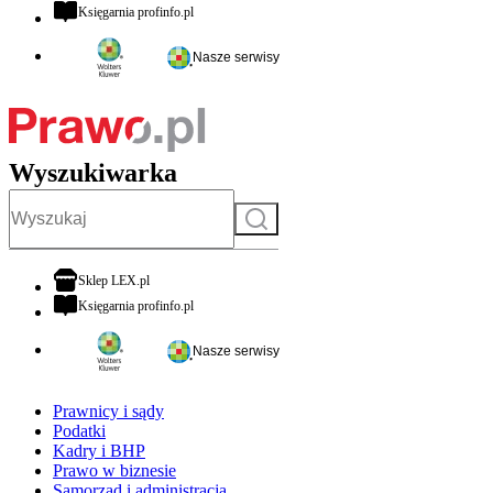
otwiera się w nowej karcie
Księgarnia profinfo.pl
Nasze serwisy
Wyszukiwarka
Szukaj
otwiera się w nowej karcie
Sklep LEX.pl
otwiera się w nowej karcie
Księgarnia profinfo.pl
Nasze serwisy
Prawnicy i sądy
Podatki
Kadry i BHP
Prawo w biznesie
Samorząd i administracja