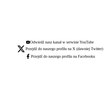
Odwiedź nasz kanał w serwisie YouTube
Youtube - otwiera się w nowej karcie
Przejdź do naszego profilu na X (dawniej Twitter)
X - otwiera się w nowej karcie
Przejdź do naszego profilu na Facebooku
Facebook - otwiera się w nowej karcie