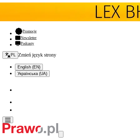
- otwiera się w nowej karcie
Promocje
Newsletter
Podcasty
Zmień język - bieżący:
Zmień język strony
PL
English (EN)
Українська (UA)