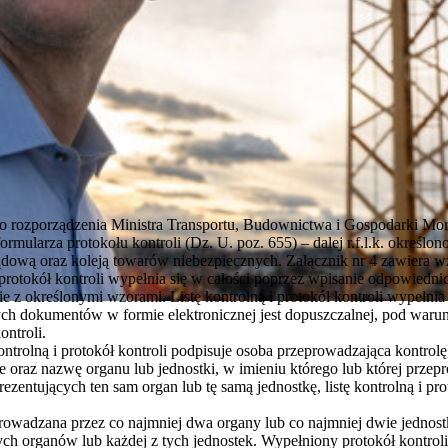
o rozporządzenia Ministra Transportu, Budownictwa i Gospodarki Mors
formularza protokołu kontroli (Dz. U. poz. 655) – dalej r.f.l.k. określo
ową oraz koleją towarów niebezpiecznych. Załącznik nr 4 zawiera wzó
ną i protokół kontroli wypełnia się w całości poprzez wpisanie odpowied
e z określonymi wzorami. Listę kontrolną i protokół kontroli wypełnia
ch dokumentów w formie elektronicznej jest dopuszczalnej, pod warun
ontroli.
 kontrolną i protokół kontroli podpisuje osoba przeprowadzająca kontro
 oraz nazwę organu lub jednostki, w imieniu którego lub której przeprow
zentujących ten sam organ lub tę samą jednostkę, listę kontrolną i pro
owadzana przez co najmniej dwa organy lub co najmniej dwie jednostki, 
tych organów lub każdej z tych jednostek. Wypełniony protokół kontro