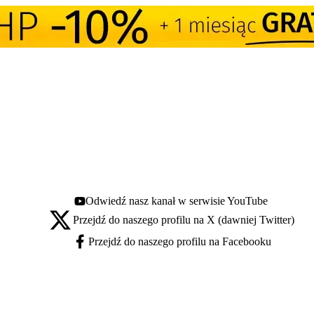
Odwiedź nasz kanał w serwisie YouTube
Youtube - otwiera się w nowej karcie
Przejdź do naszego profilu na X (dawniej Twitter)
X - otwiera się w nowej karcie
Przejdź do naszego profilu na Facebooku
Facebook - otwiera się w nowej karcie