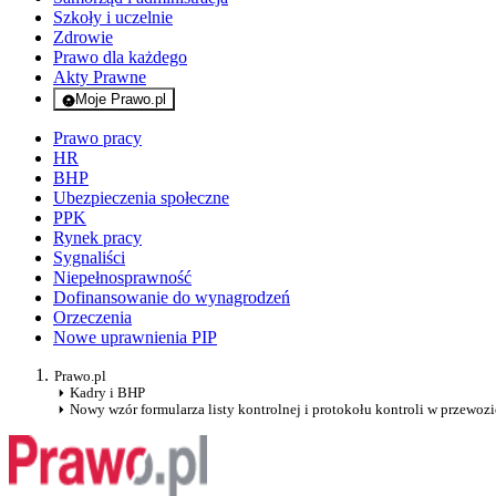
Szkoły i uczelnie
Zdrowie
Prawo dla każdego
Akty Prawne
Moje Prawo.pl
- rejestracja i logowanie do serwisu
Prawo pracy
HR
BHP
Ubezpieczenia społeczne
PPK
Rynek pracy
Sygnaliści
Niepełnosprawność
Dofinansowanie do wynagrodzeń
Orzeczenia
Nowe uprawnienia PIP
Prawo.pl
Kadry i BHP
Nowy wzór formularza listy kontrolnej i protokołu kontroli w przewo