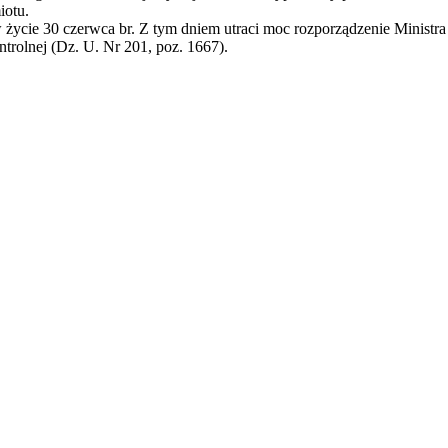
iotu.
ycie 30 czerwca br. Z tym dniem utraci moc rozporządzenie Ministra I
ntrolnej (Dz. U. Nr 201, poz. 1667).
iera się w nowym oknie