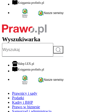
otwiera się w nowej karcie
Księgarnia profinfo.pl
Nasze serwisy
Wyszukiwarka
Szukaj
otwiera się w nowej karcie
Sklep LEX.pl
otwiera się w nowej karcie
Księgarnia profinfo.pl
Nasze serwisy
Prawnicy i sądy
Podatki
Kadry i BHP
Prawo w biznesie
Samorząd i administracja