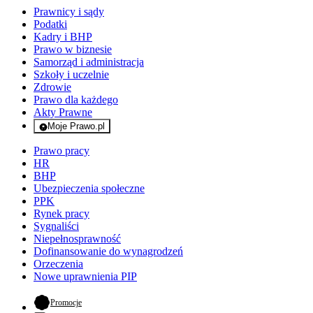
Prawnicy i sądy
Podatki
Kadry i BHP
Prawo w biznesie
Samorząd i administracja
Szkoły i uczelnie
Zdrowie
Prawo dla każdego
Akty Prawne
Moje Prawo.pl
- rejestracja i logowanie do serwisu
Prawo pracy
HR
BHP
Ubezpieczenia społeczne
PPK
Rynek pracy
Sygnaliści
Niepełnosprawność
Dofinansowanie do wynagrodzeń
Orzeczenia
Nowe uprawnienia PIP
- otwiera się w nowej karcie
Promocje