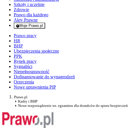
Szkoły i uczelnie
Zdrowie
Prawo dla każdego
Akty Prawne
Moje Prawo.pl
- rejestracja i logowanie do serwisu
Prawo pracy
HR
BHP
Ubezpieczenia społeczne
PPK
Rynek pracy
Sygnaliści
Niepełnosprawność
Dofinansowanie do wynagrodzeń
Orzeczenia
Nowe uprawnienia PIP
Prawo.pl
Kadry i BHP
Nowe rozporządzenie ws. egzaminu dla doradców do spraw bezpieczeń