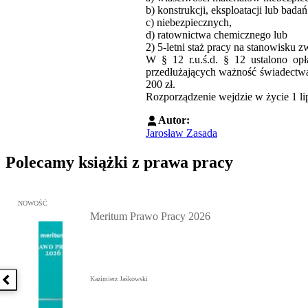
b) konstrukcji, eksploatacji lub ba
c) niebezpiecznych,
d) ratownictwa chemicznego lub
2) 5-letni staż pracy na stanowisku
W § 12 r.u.ś.d. § 12 ustalono op
przedłużających ważność świadectwa
200 zł.
Rozporządzenie wejdzie w życie 1 li
Autor:
Jarosław Zasada
Polecamy książki z prawa pracy
Przejdź do: Meritum Prawo Pracy 2026, Kazimierz Jaśkowski - otw
NOWOŚĆ
Meritum Prawo Pracy 2026
Kazimierz Jaśkowski
Poprzednia książka