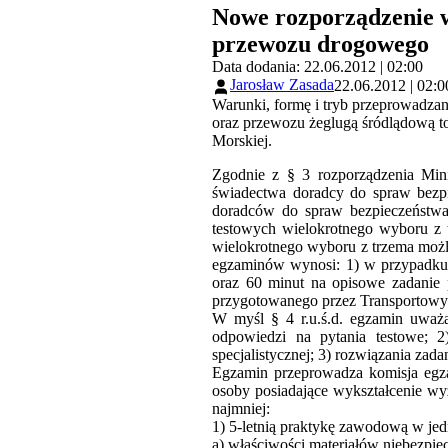
Nowe rozporządzenie w
przewozu drogowego
Data dodania: 22.06.2012 | 02:00
Jarosław Zasada
22.06.2012 | 02:0
Warunki, formę i tryb przeprowadza
oraz przewozu żeglugą śródlądową t
Morskiej.
Zgodnie z § 3 rozporządzenia Min
świadectwa doradcy do spraw bezpi
doradców do spraw bezpieczeństwa 
testowych wielokrotnego wyboru z t
wielokrotnego wyboru z trzema moż
egzaminów wynosi: 1) w przypadku c
oraz 60 minut na opisowe zadanie 
przygotowanego przez Transportowy
W myśl § 4 r.u.ś.d. egzamin uważ
odpowiedzi na pytania testowe; 2
specjalistycznej; 3) rozwiązania zada
Egzamin przeprowadza komisja egza
osoby posiadające wykształcenie wy
najmniej:
1) 5-letnią praktykę zawodową w jedn
a) właściwości materiałów niebezpie