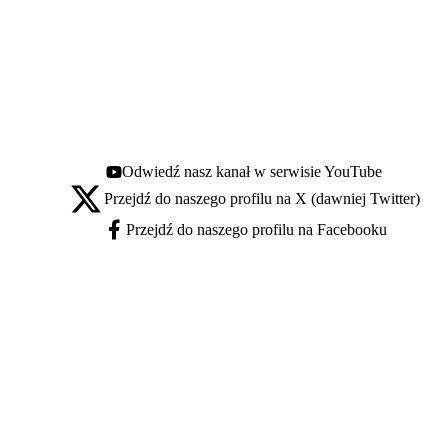
Odwiedź nasz kanał w serwisie YouTube
Youtube - otwiera się w nowej karcie
Przejdź do naszego profilu na X (dawniej Twitter)
X - otwiera się w nowej karcie
Przejdź do naszego profilu na Facebooku
Facebook - otwiera się w nowej karcie