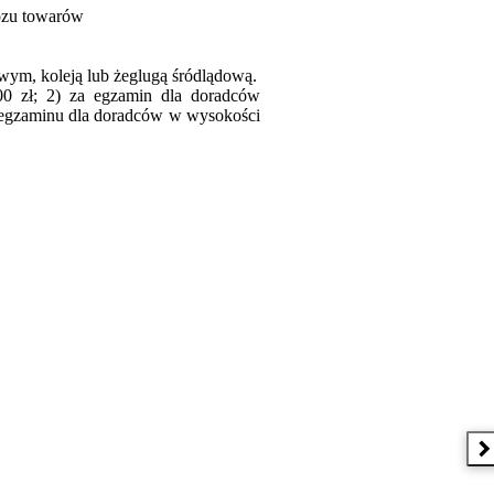
wozu towarów
wym, koleją lub żeglugą śródlądową.
00 zł; 2) za egzamin dla doradców
ą egzaminu dla doradców w wysokości
N