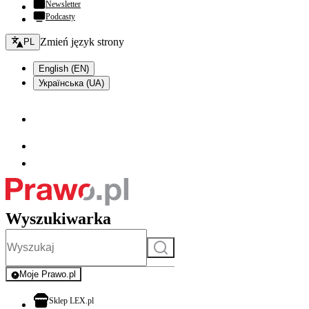
Newsletter
Podcasty
Zmień język - bieżący:
Zmień język strony
PL
English (EN)
Українська (UA)
Wyszukiwarka
Szukaj
Moje Prawo.pl
- rejestracja i logowanie do serwisu
otwiera się w nowej karcie
Sklep LEX.pl