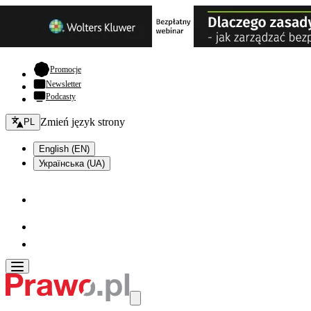
- otwiera się w nowej karcie
Promocje
Newsletter
Podcasty
Zmień język - bieżący:
Zmień język strony
PL
English (EN)
Українська (UA)