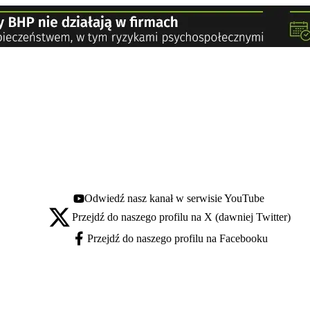
Odwiedź nasz kanał w serwisie YouTube
Youtube - otwiera się w nowej karcie
Przejdź do naszego profilu na X (dawniej Twitter)
X - otwiera się w nowej karcie
Przejdź do naszego profilu na Facebooku
Facebook - otwiera się w nowej karcie