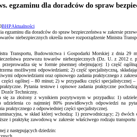
s. egzaminu dla doradców do spraw bezpie
0
BHP
Aktualności
nia egzaminu dla doradców do spraw bezpieczeństwa w zakresie prze
owarów niebezpiecznych określa nowe rozporządzenie Ministra Trans
istra Transportu, Budownictwa i Gospodarki Morskiej z dnia 29 m
eczeństwa przewozu towarów niebezpiecznych (Dz. U. z 2012 r. poz
przeprowadza się w formie pisemnej obejmującej: 1) część ogólną,
rzema możliwymi odpowiedziami; 2) część specjalistyczną, składają
liwymi odpowiedziami oraz opisowego zadania praktycznego z zakres
zęści ogólnej – 80 minut; 2) w przypadku części specjalistycznej –
praktyczne. Pytania testowe i opisowe zadania praktyczne pochodzą
 Dozór Techniczny.
a się za złożony z wynikiem pozytywnym w przypadku: 1) udziel
) udzielenia co najmniej 80% prawidłowych odpowiedzi na pyta
nia praktycznego z odpowiedniej części specjalistycznej.
minacyjna, w skład której wchodzą: 1) przewodniczący; 2) dwóch
ższe i praktykę zawodową w zakresie właściwego rodzaju transport
ej z następujących dziedzin:
cznych,