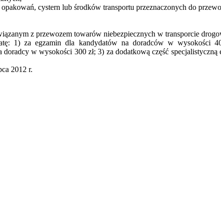
dań opakowań, cystern lub środków transportu przeznaczonych do prze
 związanym z przewozem towarów niebezpiecznych w transporcie drogo
łatę: 1) za egzamin dla kandydatów na doradców w wysokości 4
 doradcy w wysokości 300 zł; 3) za dodatkową część specjalistyczn
pca 2012 r.
iera się w nowym oknie