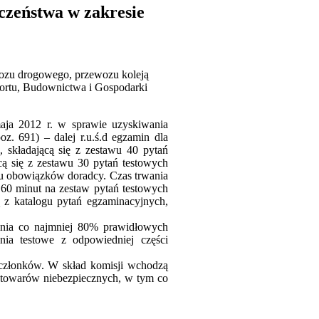
czeństwa w zakresie
wozu drogowego, przewozu koleją
portu, Budownictwa i Gospodarki
aja 2012 r. w sprawie uzyskiwania
. 691) – dalej r.u.ś.d egzamin dla
 składającą się z zestawu 40 pytań
cą się z zestawu 30 pytań testowych
u obowiązków doradcy. Czas trwania
 60 minut na zestaw pytań testowych
 z katalogu pytań egzaminacyjnych,
enia co najmniej 80% prawidłowych
nia testowe z odpowiedniej części
 członków. W skład komisji wchodzą
u towarów niebezpiecznych, w tym co