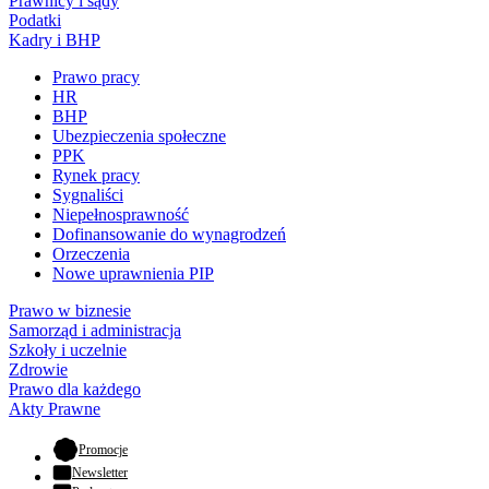
Prawnicy i sądy
Podatki
Kadry i BHP
Prawo pracy
HR
BHP
Ubezpieczenia społeczne
PPK
Rynek pracy
Sygnaliści
Niepełnosprawność
Dofinansowanie do wynagrodzeń
Orzeczenia
Nowe uprawnienia PIP
Prawo w biznesie
Samorząd i administracja
Szkoły i uczelnie
Zdrowie
Prawo dla każdego
Akty Prawne
- otwiera się w nowej karcie
Promocje
Newsletter