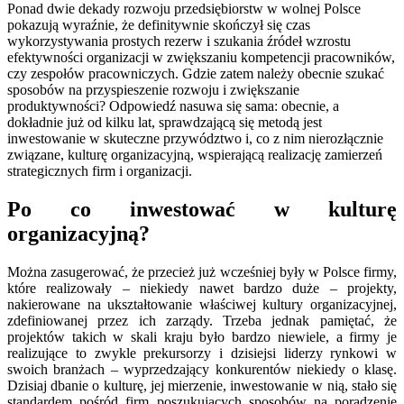
Ponad dwie dekady rozwoju przedsiębiorstw w wolnej Polsce
pokazują wyraźnie, że definitywnie skończył się czas
wykorzystywania prostych rezerw i szukania źródeł wzrostu
efektywności organizacji w zwiększaniu kompetencji pracowników,
czy zespołów pracowniczych. Gdzie zatem należy obecnie szukać
sposobów na przyspieszenie rozwoju i zwiększanie
produktywności? Odpowiedź nasuwa się sama: obecnie, a
dokładnie już od kilku lat, sprawdzającą się metodą jest
inwestowanie w skuteczne przywództwo i, co z nim nierozłącznie
związane, kulturę organizacyjną, wspierającą realizację zamierzeń
strategicznych firm i organizacji.
Po co inwestować w kulturę
organizacyjną?
Można zasugerować, że przecież już wcześniej były w Polsce firmy,
które realizowały – niekiedy nawet bardzo duże – projekty,
nakierowane na ukształtowanie właściwej kultury organizacyjnej,
zdefiniowanej przez ich zarządy. Trzeba jednak pamiętać, że
projektów takich w skali kraju było bardzo niewiele, a firmy je
realizujące to zwykle prekursorzy i dzisiejsi liderzy rynkowi w
swoich branżach – wyprzedzający konkurentów niekiedy o klasę.
Dzisiaj dbanie o kulturę, jej mierzenie, inwestowanie w nią, stało się
standardem pośród firm poszukujących sposobów na poradzenie