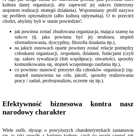
kultura danej organizacji, aby zapewnić jej sukces (mierzony
stopniem realizacji strategii działania). Wspomniany profil nazywa
się profilem optymalnym (albo kulturą optymalną). O to przecież
chodzi, abyśmy byli w stanie powiedzieć:
jak powinna zostać zbudowana organizacja, mająca szansę na
sukces (tj. jaka powinna być jej struktura, stopień
sformalizowania, dyscypliny, filozofia działania itp.),
na jakich osnowach oparte powinny zostać relacje pomiędzy
członkami organizacji, zespołami, działami, funkcjami (czyli
np. zakres rywalizacji i/lub współpracy, otwartości, sposoby
komunikowania się, stopień wzajemnego zaufania itp.),
co powinno stanowić priorytet dla członków organizacji (np.
stopień nastawienia na cele, jakość, sposoby realizowania
pracy / zadań, profesjonalizm, uczenie się itp.).
Efektywność biznesowa kontra nasz
narodowy charakter
Wiele osób, słysząc o powyższych charakterystykach zastanawia
się, w jaki sposób z badania kultury, czyli na pozór czegoś tak