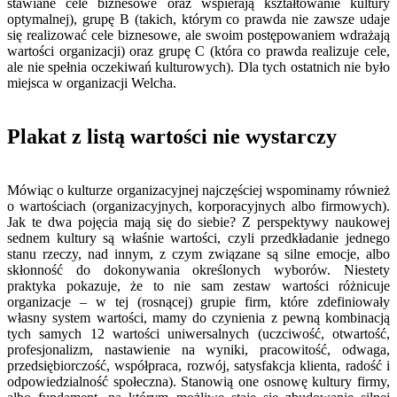
stawiane cele biznesowe oraz wspierają kształtowanie kultury
optymalnej), grupę B (takich, którym co prawda nie zawsze udaje
się realizować cele biznesowe, ale swoim postępowaniem wdrażają
wartości organizacji) oraz grupę C (która co prawda realizuje cele,
ale nie spełnia oczekiwań kulturowych). Dla tych ostatnich nie było
miejsca w organizacji Welcha.
Plakat z listą wartości nie wystarczy
Mówiąc o kulturze organizacyjnej najczęściej wspominamy również
o wartościach (organizacyjnych, korporacyjnych albo firmowych).
Jak te dwa pojęcia mają się do siebie? Z perspektywy naukowej
sednem kultury są właśnie wartości, czyli przedkładanie jednego
stanu rzeczy, nad innym, z czym związane są silne emocje, albo
skłonność do dokonywania określonych wyborów. Niestety
praktyka pokazuje, że to nie sam zestaw wartości różnicuje
organizacje – w tej (rosnącej) grupie firm, które zdefiniowały
własny system wartości, mamy do czynienia z pewną kombinacją
tych samych 12 wartości uniwersalnych (uczciwość, otwartość,
profesjonalizm, nastawienie na wyniki, pracowitość, odwaga,
przedsiębiorczość, współpraca, rozwój, satysfakcja klienta, radość i
odpowiedzialność społeczna). Stanowią one osnowę kultury firmy,