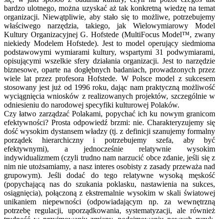
bardzo ulotnego, można uzyskać aż tak konkretną wiedzę na temat
organizacji. Niewątpliwie, aby stało się to możliwe, potrzebujemy
właściwego narzędzia, takiego, jak Wielowymiarowy Model
Kultury Organizacyjnej G. Hofstede (MultiFocus Model™, zwany
niekiedy Modelem Hofstede). Jest to model operujący siedmioma
podstawowymi wymiarami kultury, wspartymi 31 podwymiarami,
opisującymi wszelkie sfery działania organizacji. Jest to narzędzie
biznesowe, oparte na dogłębnych badaniach, prowadzonych przez
wiele lat przez profesora Hofstede. W Polsce model z sukcesem
stosowany jest już od 1996 roku, dając nam praktyczną możliwość
wyciągnięcia wniosków z realizowanych projektów, szczególnie w
odniesieniu do narodowej specyfiki kulturowej Polaków.
Czy łatwo zarządzać Polakami, popychać ich ku nowym granicom
efektywności? Prosta odpowiedź brzmi: nie. Charakteryzujemy się
dość wysokim dystansem władzy (tj. z definicji szanujemy formalny
porządek hierarchiczny i potrzebujemy szefa, aby być
efektywnymi), a jednocześnie relatywnie wysokim
indywidualizmem (czyli trudno nam narzucić obce zdanie, jeśli się z
nim nie utożsamiamy, a nasz interes osobisty z zasady przeważa nad
grupowym). Jeśli dodać do tego relatywne wysoką męskość
(popychającą nas do szukania poklasku, nastawienia na sukces,
osiągnięcia), połączoną z ekstremalnie wysokim w skali światowej
unikaniem niepewności (odpowiadającym np. za wewnętrzną
potrzebę regulacji, uporządkowania, systematyzacji, ale również