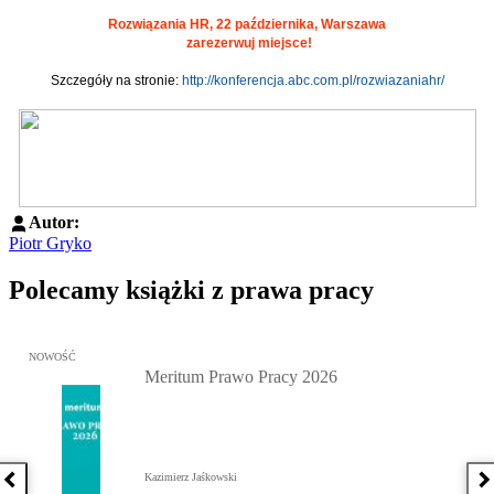
Rozwiązania HR, 22 października, Warszawa
zarezerwuj miejsce!
Szczegóły na stronie:
http://konferencja.abc.com.pl/rozwiazaniahr/
Autor:
Piotr Gryko
Polecamy książki z prawa pracy
Przejdź do: Meritum Prawo Pracy 2026, Kazimierz Jaśkowski - otw
NOWOŚĆ
Meritum Prawo Pracy 2026
Kazimierz Jaśkowski
Poprzednia książka
N