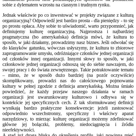
sobie z dylematem wzrostu na ciasnym i trudnym rynku.
Jednak właściwie po co inwestować w projekty związane z kulturą
organizacyjną? Odpowiedź jest bardzo prosta - dla pieniędzy - to się
po prostu opłaca. Aby sobie to uświadomić, warto przypomnieć, jak
definiujemy kulturę organizacyjną. Najprostsza i najbardziej
pragmatyczna (bo amerykańska) definicja mówi, że kultura to
sposób, w jaki działamy, prowadzimy nasz biznes. Jeśli odwołać się
do klasyków gatunku, wówczas usłyszymy, że kultura to zbiorowe
zaprogramowanie umysłu, odróżniające członków jednej organizacji
od członków innej organizacji. Innymi słowy to sposób, w jaki
członkowie jednej organizacji odnoszą się do siebie nawzajem, do
swojej pracy i do świata zewnętrznego. Takie potraktowanie tematu
– mimo, że w sposób dużo bardziej (na pozór oczywiście)
skomplikowany, prowadzi nas do całościowego pojmowania
kultury w pełnej zgodzie z definicja amerykańską. Można śmiało
powiedzieć, że każdy przejaw naszego działania w ramach
organizacji jest uwarunkowany kulturowo i odbywa się w
kontekście jej specyficznych cech. Z tak sformułowanej definicji
wynikają bardzo praktyczne konsekwencje: jeżeli zastosować
odpowiednio wszechstronny, specyficzny i właściwy aparat
narzędziowy, to mierząc kulturę organizacji możemy zdefiniować
główne jej bolączki, problemy, niedociągnięcia i źródła
nieefektywności.
A stąd już droga bliska do określenia profilu, jaki powinna mieć