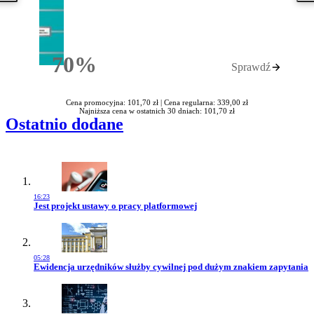
70%
Sprawdź
Rabatu
Cena promocyjna: 101,70 zł |
Cena regularna: 339,00 zł
Najniższa cena w ostatnich 30 dniach: 101,70 zł
Ostatnio dodane
16:23
Przejdź do artykułu:
Jest projekt ustawy o pracy platformowej
05:28
Przejdź do artykułu:
Ewidencja urzędników służby cywilnej pod dużym znakiem zapytania