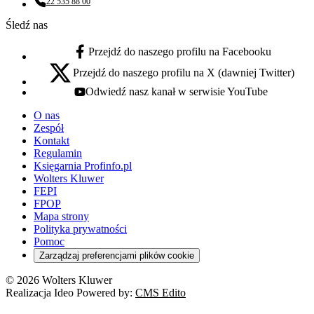
22 535 88 00
Numer telefonu:
Śledź nas
Przejdź do naszego profilu na Facebooku
facebook - otwiera się w nowej karcie
Przejdź do naszego profilu na X (dawniej Twitter)
x - otwiera się w nowej karcie
Odwiedź nasz kanał w serwisie YouTube
youtube - otwiera się w nowej karcie
O nas
Zespół
Kontakt
Regulamin
Księgarnia Profinfo.pl
Wolters Kluwer
FEPI
FPOP
Mapa strony
Polityka prywatności
Pomoc
Zarządzaj preferencjami plików cookie
© 2026 Wolters Kluwer
Realizacja Ideo Powered by:
CMS Edito