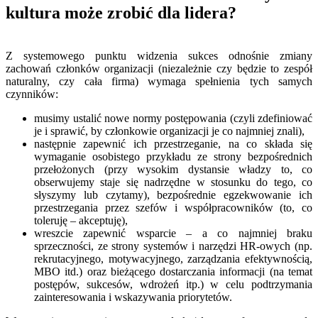
kultura może zrobić dla lidera?
Z systemowego punktu widzenia sukces odnośnie zmiany
zachowań członków organizacji (niezależnie czy będzie to zespół
naturalny, czy cała firma) wymaga spełnienia tych samych
czynników:
musimy ustalić nowe normy postępowania (czyli zdefiniować
je i sprawić, by członkowie organizacji je co najmniej znali),
następnie zapewnić ich przestrzeganie, na co składa się
wymaganie osobistego przykładu ze strony bezpośrednich
przełożonych (przy wysokim dystansie władzy to, co
obserwujemy staje się nadrzędne w stosunku do tego, co
słyszymy lub czytamy), bezpośrednie egzekwowanie ich
przestrzegania przez szefów i współpracowników (to, co
toleruję – akceptuję),
wreszcie zapewnić wsparcie – a co najmniej braku
sprzeczności, ze strony systemów i narzędzi HR-owych (np.
rekrutacyjnego, motywacyjnego, zarządzania efektywnością,
MBO itd.) oraz bieżącego dostarczania informacji (na temat
postępów, sukcesów, wdrożeń itp.) w celu podtrzymania
zainteresowania i wskazywania priorytetów.