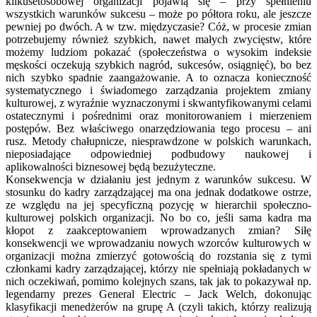
kilkusetosobowej organizacji pojawią się – przy spełnieniu
wszystkich warunków sukcesu – może po półtora roku, ale jeszcze
pewniej po dwóch. A w tzw. międzyczasie? Cóż, w procesie zmian
potrzebujemy również szybkich, nawet małych zwycięstw, które
możemy ludziom pokazać (społeczeństwa o wysokim indeksie
męskości oczekują szybkich nagród, sukcesów, osiągnięć), bo bez
nich szybko spadnie zaangażowanie. A to oznacza konieczność
systematycznego i świadomego zarządzania projektem zmiany
kulturowej, z wyraźnie wyznaczonymi i skwantyfikowanymi celami
ostatecznymi i pośrednimi oraz monitorowaniem i mierzeniem
postępów. Bez właściwego onarzędziowania tego procesu – ani
rusz. Metody chałupnicze, niesprawdzone w polskich warunkach,
nieposiadające odpowiedniej podbudowy naukowej i
aplikowalności biznesowej będą bezużyteczne.
Konsekwencja w działaniu jest jednym z warunków sukcesu. W
stosunku do kadry zarządzającej ma ona jednak dodatkowe ostrze,
ze względu na jej specyficzną pozycję w hierarchii społeczno-
kulturowej polskich organizacji. No bo co, jeśli sama kadra ma
kłopot z zaakceptowaniem wprowadzanych zmian? Siłę
konsekwencji we wprowadzaniu nowych wzorców kulturowych w
organizacji można zmierzyć gotowością do rozstania się z tymi
członkami kadry zarządzającej, którzy nie spełniają pokładanych w
nich oczekiwań, pomimo kolejnych szans, tak jak to pokazywał np.
legendarny prezes General Electric – Jack Welch, dokonując
klasyfikacji menedżerów na grupę A (czyli takich, którzy realizują