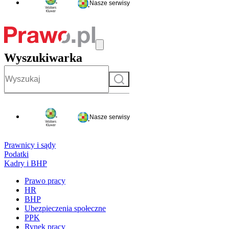
Nasze serwisy
Wyszukiwarka
Szukaj
Nasze serwisy
Prawnicy i sądy
Podatki
Kadry i BHP
Prawo pracy
HR
BHP
Ubezpieczenia społeczne
PPK
Rynek pracy