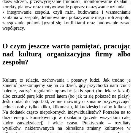
doświadczeń, przezwyciężanie trudności, monitorowanie działań i
korekty planów oraz motywowanie poprzez okazywanie uznania;
• integrowanie zespołu, czyli m.in. budowanie i wzmacnianie
zaufania w zespole, definiowanie i pokazywanie misji / roli zespołu,
zarządzanie pojawiającymi się konfliktami oraz budowanie zasad
współpracy.
O czym jeszcze warto pamiętać, pracując
nad kulturą organizacyjna firmy albo
zespołu?
Kultura to relacje, zachowania i postawy ludzi. Jak trudno je
zmienić przekonujemy się na co dzień, gdy przychodzi nam rzucić
palenie, zacząć regularnie uprawiać jakiś sport (bo lekarz kazał),
albo zrzucić parę kilo przed latem (bo jak tu się pokazać na plaży).
Jeśli dodać do tego fakt, że nie mówimy o zmianie przyzwyczajeń
jednej osoby, tylko kilku, kilkunastu, kilkudziesięciu albo kilkuset?
Na dodatek często niepokornych indywidualistów? Potrzeba na to
dużo energii, konsekwencji w działaniu (przede wszystkim całej
kadry zarządzającej) i wiele czasu. Praktycznie – rezultaty
wysiłków, nakierowanych na określone zmiany kulturowe w