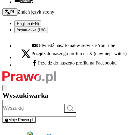
Podcasty
Zmień język - bieżący:
Zmień język strony
PL
English (EN)
Українська (UA)
Odwiedź nasz kanał w serwisie YouTube
Youtube - otwiera się w nowej karcie
Przejdź do naszego profilu na X (dawniej Twitter)
X - otwiera się w nowej karcie
Przejdź do naszego profilu na Facebooku
Facebook - otwiera się w nowej karcie
Wyszukiwarka
Szukaj
Moje Prawo.pl
- rejestracja i logowanie do serwisu