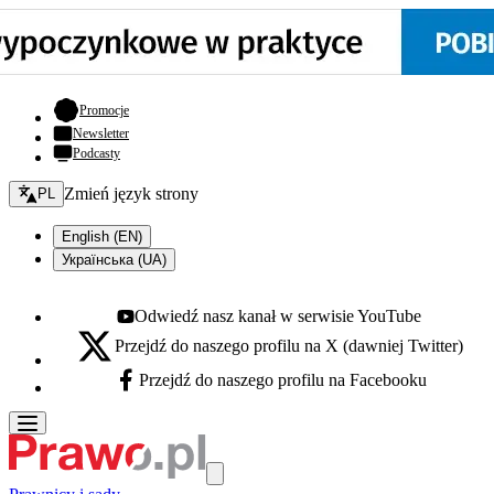
- otwiera się w nowej karcie
Promocje
Newsletter
Podcasty
Zmień język - bieżący:
Zmień język strony
PL
English (EN)
Українська (UA)
Odwiedź nasz kanał w serwisie YouTube
Youtube - otwiera się w nowej karcie
Przejdź do naszego profilu na X (dawniej Twitter)
X - otwiera się w nowej karcie
Przejdź do naszego profilu na Facebooku
Facebook - otwiera się w nowej karcie