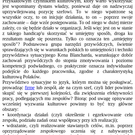
Przykładowym czynnikiem kulturowym, który warto wykorzystać
jest wspominany dystans władzy, ponieważ daje on nadzwyczaj
uprzywilejowaną pozycję szefowi. To w niego wpatrzone są
wszystkie oczy, to on inicjuje działania, to on – poprzez swoje
zachowanie – daje wzór postępowania. To od niego w dużej mierze
zależy, co się będzie działo w organizacji. Jeśli więc jest on w stanie
z takiego handicap'u skorzystać w umiejętny sposób, droga ku
rezultatom nagle się poszerza. Tylko co oznacza ten „umiejętny
sposób"? Podstawowa grupa narzędzi przywódczych, świetnie
sprawdzających się w warunkach polskich to umiejętności i techniki
przywództwa sytuacyjnego Kena Blancharda, warunkujące dobór
zachowań przywódczych do stopnia zmotywowania i poziomu
kompetencji podwładnego, co praktycznie oznacza indywidualne
podejście do każdego pracownika, zgodne z charakterystyką
kulturową Polaków.
Przywództwo sytuacyjne to język, którym można się posługiwać,
prowadząc
firmę
lub zespół, ale na czym szef, czyli lider powinien
skupić się w pierwszej kolejności, dla zwiększenia efektywności
pracy, podlegających mu zespołów? Biorąc pod uwagę opisywane
wcześniej wyzwania kulturowe powinny to być trzy główne
obszary:
• koordynacja działań (czyli określenie i egzekwowanie celu
zespołu, podziału zadań oraz współpracy przy ich realizacji);
• wdrażanie, czyli realizowanie stawianych celów, m.in. poprzez
oprzyrządowanie zespołowego uczenia się z nabywanych