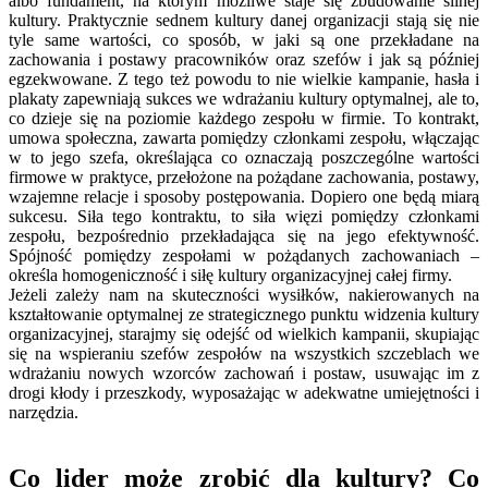
albo fundament, na którym możliwe staje się zbudowanie silnej
kultury. Praktycznie sednem kultury danej organizacji stają się nie
tyle same wartości, co sposób, w jaki są one przekładane na
zachowania i postawy pracowników oraz szefów i jak są później
egzekwowane. Z tego też powodu to nie wielkie kampanie, hasła i
plakaty zapewniają sukces we wdrażaniu kultury optymalnej, ale to,
co dzieje się na poziomie każdego zespołu w firmie. To kontrakt,
umowa społeczna, zawarta pomiędzy członkami zespołu, włączając
w to jego szefa, określająca co oznaczają poszczególne wartości
firmowe w praktyce, przełożone na pożądane zachowania, postawy,
wzajemne relacje i sposoby postępowania. Dopiero one będą miarą
sukcesu. Siła tego kontraktu, to siła więzi pomiędzy członkami
zespołu, bezpośrednio przekładająca się na jego efektywność.
Spójność pomiędzy zespołami w pożądanych zachowaniach –
określa homogeniczność i siłę kultury organizacyjnej całej firmy.
Jeżeli zależy nam na skuteczności wysiłków, nakierowanych na
kształtowanie optymalnej ze strategicznego punktu widzenia kultury
organizacyjnej, starajmy się odejść od wielkich kampanii, skupiając
się na wspieraniu szefów zespołów na wszystkich szczeblach we
wdrażaniu nowych wzorców zachowań i postaw, usuwając im z
drogi kłody i przeszkody, wyposażając w adekwatne umiejętności i
narzędzia.
Co lider może zrobić dla kultury? Co