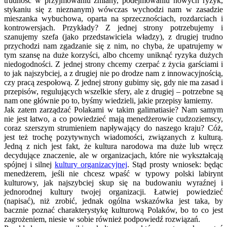
trudność w przyjmowaniu zmiany, podejmowaniu nowych ryzyk,
stykaniu się z nieznanym) wówczas wychodzi nam w zasadzie
mieszanka wybuchowa, oparta na sprzecznościach, rozdarciach i
kontrowersjach. Przykłady? Z jednej strony potrzebujemy i
szanujemy szefa (jako przedstawiciela władzy), z drugiej trudno
przychodzi nam zgadzanie się z nim, no chyba, że upatrujemy w
tym szansę na duże korzyści, albo chcemy uniknąć ryzyka dużych
niedogodności. Z jednej strony chcemy czerpać z życia garściami i
to jak najszybciej, a z drugiej nie po drodze nam z innowacyjnością,
czy pracą zespołową. Z jednej strony gubimy się, gdy nie ma zasad i
przepisów, regulujących wszelkie sfery, ale z drugiej – potrzebne są
nam one głównie po to, byśmy wiedzieli, jakie przepisy łamiemy.
Jak zatem zarządzać Polakami w takim galimatiasie? Nam samym
nie jest łatwo, a co powiedzieć mają menedżerowie cudzoziemscy,
coraz szerszym strumieniem napływający do naszego kraju? Cóż,
jest też trochę pozytywnych wiadomości, związanych z kulturą.
Jedną z nich jest fakt, że kultura narodowa ma duże lub wręcz
decydujące znaczenie, ale w organizacjach, które nie wykształcają
spójnej i silnej
kultury organizacyjnej
. Stąd prosty wniosek: będąc
menedżerem, jeśli nie chcesz wpaść w typowy polski labirynt
kulturowy, jak najszybciej skup się na budowaniu wyraźnej i
jednorodnej kultury twojej organizacji. Łatwiej powiedzieć
(napisać), niż zrobić, jednak ogólna wskazówka jest taka, by
bacznie poznać charakterystykę kulturową Polaków, bo to co jest
zagrożeniem, niesie w sobie również podpowiedź rozwiązań.