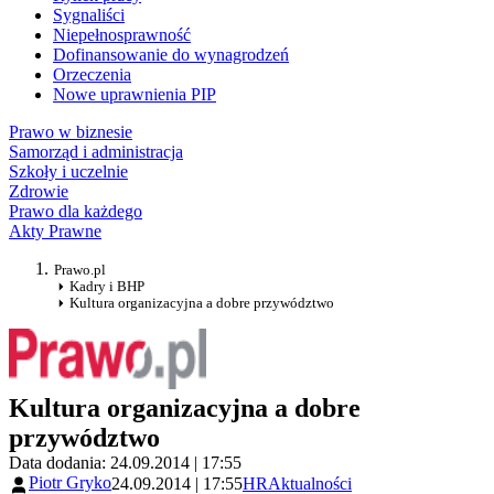
Sygnaliści
Niepełnosprawność
Dofinansowanie do wynagrodzeń
Orzeczenia
Nowe uprawnienia PIP
Prawo w biznesie
Samorząd i administracja
Szkoły i uczelnie
Zdrowie
Prawo dla każdego
Akty Prawne
Prawo.pl
Kadry i BHP
Kultura organizacyjna a dobre przywództwo
Kultura organizacyjna a dobre
przywództwo
Data dodania: 24.09.2014 | 17:55
Piotr Gryko
24.09.2014 | 17:55
HR
Aktualności