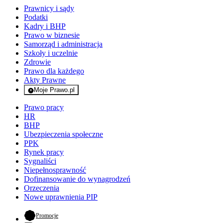
Prawnicy i sądy
Podatki
Kadry i BHP
Prawo w biznesie
Samorząd i administracja
Szkoły i uczelnie
Zdrowie
Prawo dla każdego
Akty Prawne
Moje Prawo.pl
- rejestracja i logowanie do serwisu
Prawo pracy
HR
BHP
Ubezpieczenia społeczne
PPK
Rynek pracy
Sygnaliści
Niepełnosprawność
Dofinansowanie do wynagrodzeń
Orzeczenia
Nowe uprawnienia PIP
- otwiera się w nowej karcie
Promocje