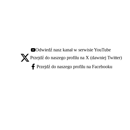
Odwiedź nasz kanał w serwisie YouTube
Youtube - otwiera się w nowej karcie
Przejdź do naszego profilu na X (dawniej Twitter)
X - otwiera się w nowej karcie
Przejdź do naszego profilu na Facebooku
Facebook - otwiera się w nowej karcie