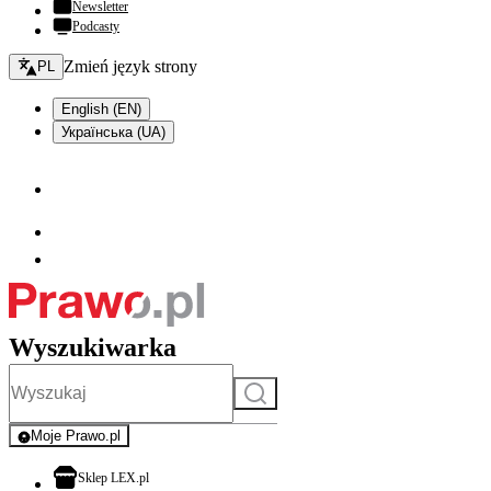
Newsletter
Podcasty
Zmień język - bieżący:
Zmień język strony
PL
English (EN)
Українська (UA)
Wyszukiwarka
Szukaj
Moje Prawo.pl
- rejestracja i logowanie do serwisu
otwiera się w nowej karcie
Sklep LEX.pl