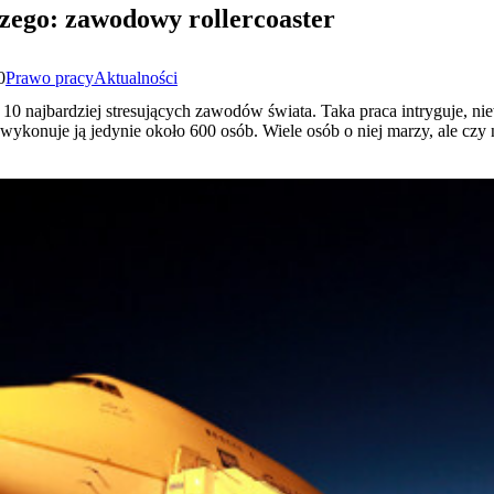
czego: zawodowy rollercoaster
0
Prawo pracy
Aktualności
z 10 najbardziej stresujących zawodów świata. Taka praca intryguje, ni
ykonuje ją jedynie około 600 osób. Wiele osób o niej marzy, ale czy