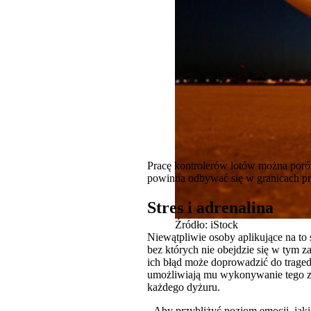
Pracę kontrolerów lotów można porów
powinna odbywać się w granicach pr
Stres i adrenalina
Źródło: iStock
Niewątpliwie osoby aplikujące na to
bez których nie obejdzie się w tym z
ich błąd może doprowadzić do traged
umożliwiają mu wykonywanie tego za
każdego dyżuru.
-
Aby przybliżyć poziom emocji, jaki