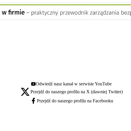
Odwiedź nasz kanał w serwisie YouTube
Youtube - otwiera się w nowej karcie
Przejdź do naszego profilu na X (dawniej Twitter)
X - otwiera się w nowej karcie
Przejdź do naszego profilu na Facebooku
Facebook - otwiera się w nowej karcie