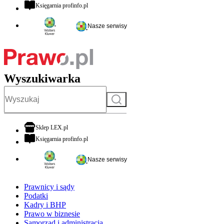
otwiera się w nowej karcie
Księgarnia profinfo.pl
Nasze serwisy
Wyszukiwarka
Szukaj
otwiera się w nowej karcie
Sklep LEX.pl
otwiera się w nowej karcie
Księgarnia profinfo.pl
Nasze serwisy
Prawnicy i sądy
Podatki
Kadry i BHP
Prawo w biznesie
Samorząd i administracja