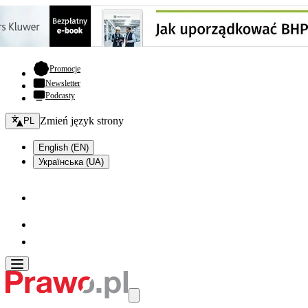
- otwiera się w nowej karcie
Promocje
Newsletter
Podcasty
Zmień język - bieżący:
Zmień język strony
PL
English (EN)
Українська (UA)