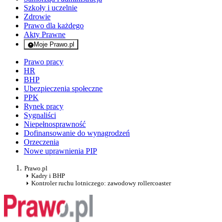
Szkoły i uczelnie
Zdrowie
Prawo dla każdego
Akty Prawne
Moje Prawo.pl
- rejestracja i logowanie do serwisu
Prawo pracy
HR
BHP
Ubezpieczenia społeczne
PPK
Rynek pracy
Sygnaliści
Niepełnosprawność
Dofinansowanie do wynagrodzeń
Orzeczenia
Nowe uprawnienia PIP
Prawo.pl
Kadry i BHP
Kontroler ruchu lotniczego: zawodowy rollercoaster