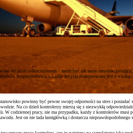
nać do jazdy rollercoasterem – może być tak samo satysfakcjonująca, j
zepisów bezpieczeństwa, a każda decyzja podejmowana jest z wielką 
 stanowisko powinny być pewne swojej odporności na stres i posiadać 
awodzie. Na co dzień kontrolerzy mierzą się z niezwykłą odpowiedzialn
ii. W codziennej pracy, nie ma przypadku, każdy z kontrolerów musi p
wodu. Jest on nie lada łamigłówką i dostarcza nieprawdopodobnego st
 towarzyszy pracy kontrolera, czy to najpierw na symulatorze jako pr