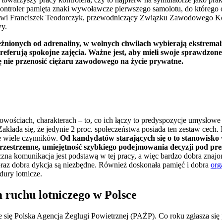
ntroler pamięta znaki wywoławcze pierwszego samolotu, do którego o
ówi Franciszek Teodorczyk, przewodniczący Związku Zawodowego Ko
wy.
eżnionych od adrenaliny, w wolnych chwilach wybierają ekstremal
referują spokojne zajęcia.
Ważne jest, aby mieli swoje sprawdzone
ę nie przenosić ciężaru zawodowego na życie prywatne.
owościach, charakterach – to, co ich łączy to predyspozycje umysłowe 
Zakłada się, że jedynie 2 proc. społeczeństwa posiada ten zestaw cec
ię wiele czynników.
Od kandydatów starających się o to stanowisko
przestrzenne, umiejętność szybkiego podejmowania decyzji pod pre
zna komunikacja jest podstawą w tej pracy, a więc bardzo dobra znajo
az dobra dykcja są niezbędne. Również doskonała pamięć i dobra
org
dury lotnicze.
 ruchu lotniczego w Polsce
 się Polska Agencja Żeglugi Powietrznej (PAŻP). Co roku zgłasza się