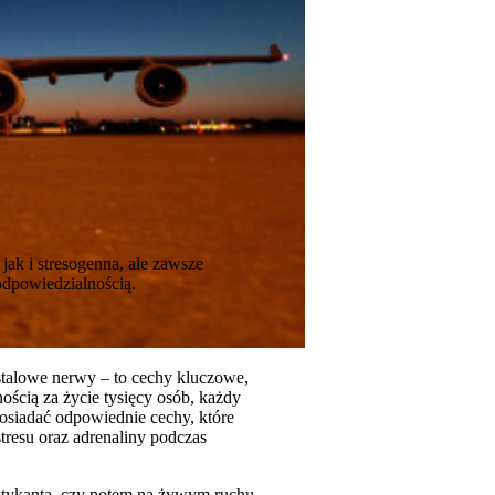
ak i stresogenna, ale zawsze
odpowiedzialnością.
stalowe nerwy – to cechy kluczowe,
ością za życie tysięcy osób, każdy
osiadać odpowiednie cechy, które
resu oraz adrenaliny podczas
aktykanta, czy potem na żywym ruchu,