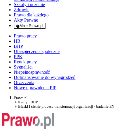
Szkoły i uczelnie
Zdrowie
Prawo dla każdego
Akty Prawne
Moje Prawo.pl
- rejestracja i logowanie do serwisu
Prawo pracy
HR
BHP
Ubezpieczenia społeczne
PPK
Rynek pracy
Sygnaliści
Niepełnosprawność
Dofinansowanie do wynagrodzeń
Orzeczenia
Nowe uprawnienia PIP
Prawo.pl
Kadry i BHP
Blaski i cienie procesu transformacji organizacji - badanie EY