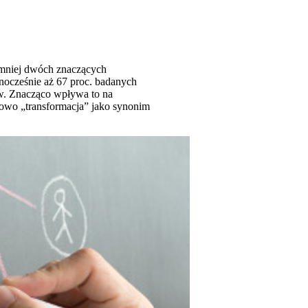
najmniej dwóch znaczących
wnocześnie aż 67 proc. badanych
ów. Znacząco wpływa to na
łowo „transformacja” jako synonim