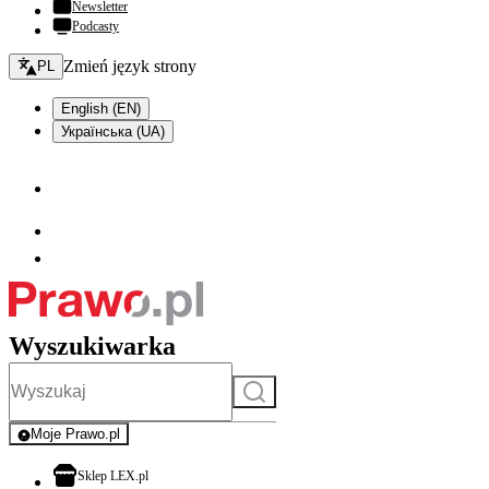
Newsletter
Podcasty
Zmień język - bieżący:
Zmień język strony
PL
English (EN)
Українська (UA)
Wyszukiwarka
Szukaj
Moje Prawo.pl
- rejestracja i logowanie do serwisu
otwiera się w nowej karcie
Sklep LEX.pl