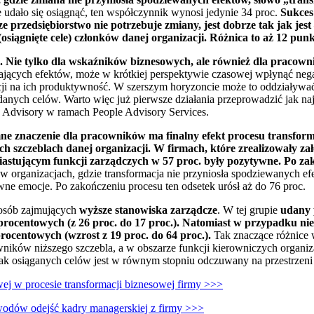
e udało się osiągnąć, ten współczynnik wynosi jedynie 34 proc.
Sukces
 przedsiębiorstwo nie potrzebuje zmiany, jest dobrze tak jak jest
. (osiągnięte cele) członków danej organizacji. Różnica to aż 12 p
e. Nie tylko dla wskaźników biznesowych, ale również dla pracow
lających efektów, może w krótkiej perspektywie czasowej wpłynąć neg
ji na ich produktywność. W szerszym horyzoncie może to oddziaływać
danych celów. Warto więc już pierwsze działania przeprowadzić jak naj
e Advisory w ramach People Advisory Services.
ne znaczenie dla pracowników ma finalny efekt procesu transfor
ch szczeblach danej organizacji. W firmach, które zrealizowały za
astującym funkcji zarządczych w 57 proc. były pozytywne. Po za
 organizacjach, gdzie transformacja nie przyniosła spodziewanych ef
e emocje. Po zakończeniu procesu ten odsetek urósł aż do 76 proc.
 osób zajmujących
wyższe stanowiska zarządcze
. W tej grupie
udany 
procentowych (z 26 proc. do 17 proc.). Natomiast w przypadku nie
rocentowych (wzrost z 19 proc. do 64 proc.).
Tak znaczące różnice 
ników niższego szczebla, a w obszarze funkcji kierowniczych organiza
k osiąganych celów jest w równym stopniu odczuwany na przestrzeni c
ej w procesie transformacji biznesowej firmy >>>
dów odejść kadry managerskiej z firmy >>>