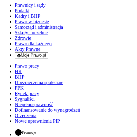
Prawnicy i sądy
Podatki
Kadry i BHP
Prawo w biznesie
Samorząd i administracja
Szkoły i uczelnie
Zdrowie
Prawo dla każdego
Akty Prawne
Moje Prawo.pl
- rejestracja i logowanie do serwisu
Prawo pracy
HR
BHP
Ubezpieczenia społeczne
PPK
Rynek pracy
Sygnaliści
Niepełnosprawność
Dofinansowanie do wynagrodzeń
Orzeczenia
Nowe uprawnienia PIP
- otwiera się w nowej karcie
Promocje