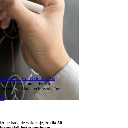
 i University of Oxford’s Saïd
dział w przynajmniej dwóch
 osiągnął zakładanych rezultatów.
adry
>>
adzone badanie wskazuje, że
dla 50
sformacja” jest synonimem