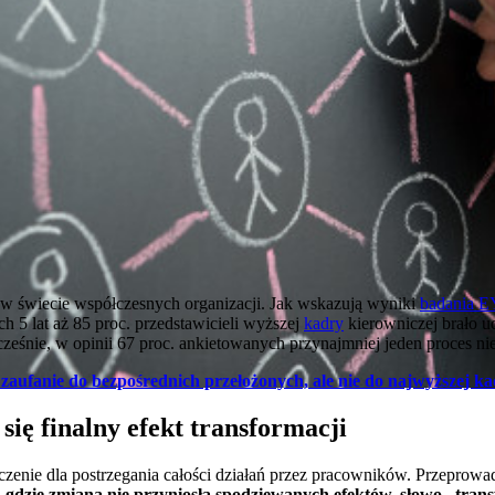
a w świecie współczesnych organizacji. Jak wskazują wyniki
badania EY
ch 5 lat aż 85 proc. przedstawicieli wyższej
kadry
kierowniczej brało u
eśnie, w opinii 67 proc. ankietowanych przynajmniej jeden proces nie
zaufanie do bezpośrednich przełożonych, ale nie do najwyższej k
się finalny efekt transformacji
zenie dla postrzegania całości działań przez pracowników. Przeprow
, gdzie zmiana nie przyniosła spodziewanych efektów, słowo „tran