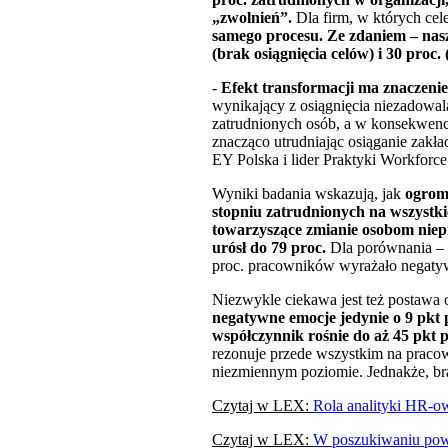
„zwolnień”.
Dla firm, w których cel
samego procesu. Ze zdaniem – nasze
(brak osiągnięcia celów) i 30 proc
-
Efekt transformacji ma znaczeni
wynikający z osiągnięcia niezadowa
zatrudnionych osób, a w konsekwenc
znacząco utrudniając osiąganie zakła
EY Polska i lider Praktyki Workforc
Wyniki badania wskazują, jak
ogrom
stopniu zatrudnionych na wszystki
towarzyszące zmianie osobom niepi
urósł do 79 proc.
Dla porównania – w
proc. pracowników wyrażało negatywn
Niezwykle ciekawa jest też postawa
negatywne emocje jedynie o 9 pkt 
współczynnik rośnie do aż 45 pkt p
rezonuje przede wszystkim na pracow
niezmiennym poziomie. Jednakże, bra
Czytaj w LEX:
Rola analityki HR-ow
Czytaj w LEX:
W poszukiwaniu powo