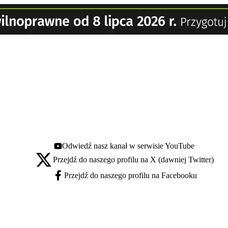
Odwiedź nasz kanał w serwisie YouTube
Youtube - otwiera się w nowej karcie
Przejdź do naszego profilu na X (dawniej Twitter)
X - otwiera się w nowej karcie
Przejdź do naszego profilu na Facebooku
Facebook - otwiera się w nowej karcie