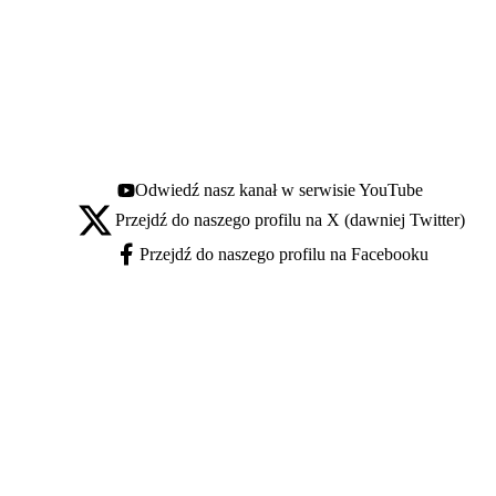
Odwiedź nasz kanał w serwisie YouTube
Youtube - otwiera się w nowej karcie
Przejdź do naszego profilu na X (dawniej Twitter)
X - otwiera się w nowej karcie
Przejdź do naszego profilu na Facebooku
Facebook - otwiera się w nowej karcie