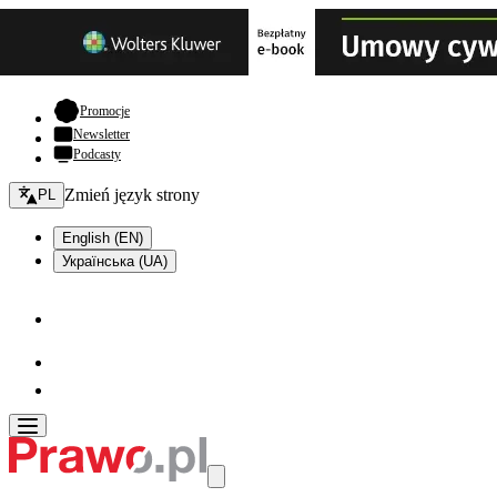
- otwiera się w nowej karcie
Promocje
Newsletter
Podcasty
Zmień język - bieżący:
Zmień język strony
PL
English (EN)
Українська (UA)