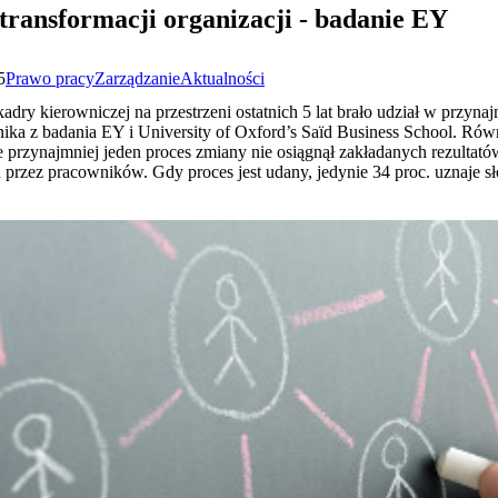
u transformacji organizacji - badanie EY
5
Prawo pracy
Zarządzanie
Aktualności
kadry kierowniczej na przestrzeni ostatnich 5 lat brało udział w przy
ynika z badania EY i University of Oxford’s Saïd Business School. Ró
e przynajmniej jeden proces zmiany nie osiągnął zakładanych rezultat
przez pracowników. Gdy proces jest udany, jedynie 34 proc. uznaje s