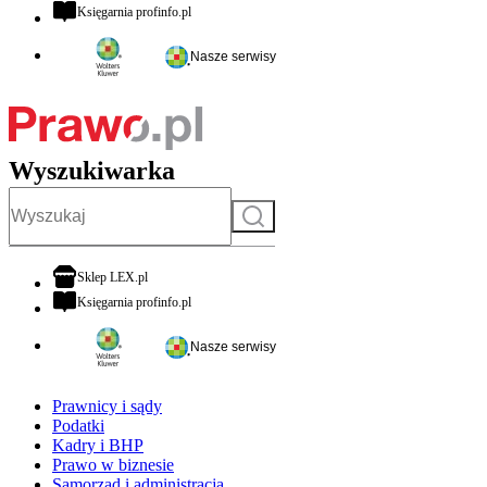
otwiera się w nowej karcie
Księgarnia profinfo.pl
Nasze serwisy
Wyszukiwarka
Szukaj
otwiera się w nowej karcie
Sklep LEX.pl
otwiera się w nowej karcie
Księgarnia profinfo.pl
Nasze serwisy
Prawnicy i sądy
Podatki
Kadry i BHP
Prawo w biznesie
Samorząd i administracja