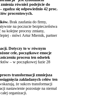
 zmienia również podejście do
 – zgadza się odpowiednio 42 proc.
unktów procentowych.
ników.
Brak zaufania do firmy,
atywnie na poczucie bezpieczeństwa
 na kolejne procesy zmiany,
lepiej - mówi Artur Miernik, partner
macji. Dotyczy to w równym
łożone cele, początkowe emocje
kończeniu procesu ten odsetek
ektów – w początkowej fazie 28
proces transformacji zmniejsza
osiągnięcia zakładanych celów ten
wskazują, że sukces transformacji
cji nastawienie pozostaje na niemal
ałej organizacji.