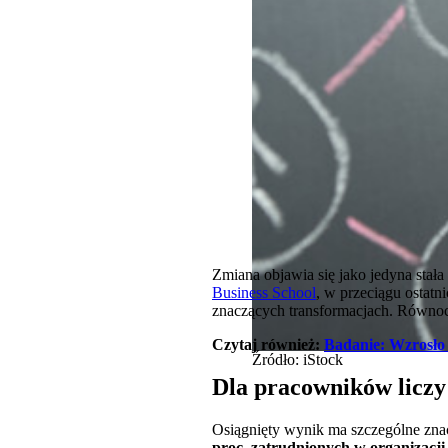
Zmiana objawia się jako jedyna stał
Business School
, w przeciągu ostatni
znaczących transformacjach. Równocz
Czytaj również:
Badanie: Wzrosło 
Źródło: iStock
Dla pracowników liczy 
Osiągnięty wynik ma szczególne znac
proc. zatrudnionych w organizacji