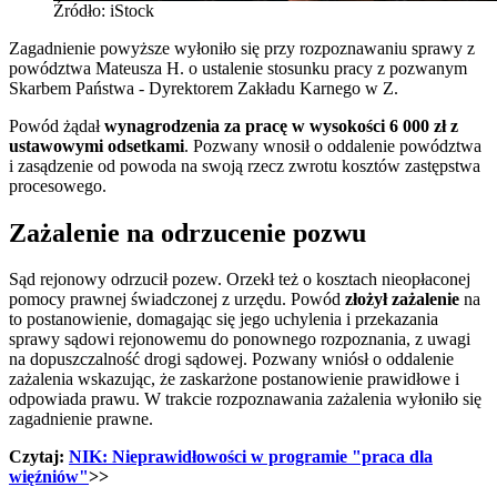
Źródło: iStock
Zagadnienie powyższe wyłoniło się przy rozpoznawaniu sprawy z
powództwa Mateusza H. o ustalenie stosunku pracy z pozwanym
Skarbem Państwa - Dyrektorem Zakładu Karnego w Z.
Powód żądał
wynagrodzenia za pracę w wysokości 6 000 zł z
ustawowymi odsetkami
. Pozwany wnosił o oddalenie powództwa
i zasądzenie od powoda na swoją rzecz zwrotu kosztów zastępstwa
procesowego.
Zażalenie na odrzucenie pozwu
Sąd rejonowy odrzucił pozew. Orzekł też o kosztach nieopłaconej
pomocy prawnej świadczonej z urzędu. Powód
złożył zażalenie
na
to postanowienie, domagając się jego uchylenia i przekazania
sprawy sądowi rejonowemu do ponownego rozpoznania, z uwagi
na dopuszczalność drogi sądowej. Pozwany wniósł o oddalenie
zażalenia wskazując, że zaskarżone postanowienie prawidłowe i
odpowiada prawu. W trakcie rozpoznawania zażalenia wyłoniło się
zagadnienie prawne.
Czytaj:
NIK: Nieprawidłowości w programie "praca dla
więźniów"
>>