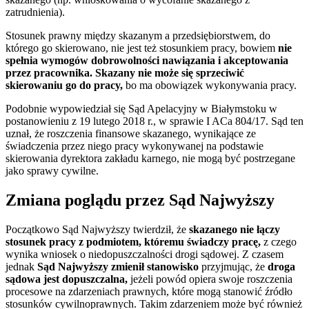
zatrudnienia).
Stosunek prawny między skazanym a przedsiębiorstwem, do
którego go skierowano, nie jest też stosunkiem pracy, bowiem
nie
spełnia wymogów dobrowolności nawiązania i akceptowania
przez pracownika. Skazany nie może się sprzeciwić
skierowaniu go do pracy,
bo ma obowiązek wykonywania pracy.
Podobnie wypowiedział się Sąd Apelacyjny w Białymstoku w
postanowieniu z 19 lutego 2018 r., w sprawie I ACa 804/17. Sąd ten
uznał, że roszczenia finansowe skazanego, wynikające ze
świadczenia przez niego pracy wykonywanej na podstawie
skierowania dyrektora zakładu karnego, nie mogą być postrzegane
jako sprawy cywilne.
Zmiana poglądu przez Sąd Najwyższy
Początkowo Sąd Najwyższy twierdził, że
skazanego nie łączy
stosunek pracy z podmiotem, któremu świadczy pracę,
z czego
wynika wniosek o niedopuszczalności drogi sądowej. Z czasem
jednak
Sąd Najwyższy zmienił stanowisko
przyjmując, że
droga
sądowa jest dopuszczalna,
jeżeli powód opiera swoje roszczenia
procesowe na zdarzeniach prawnych, które mogą stanowić źródło
stosunków cywilnoprawnych. Takim zdarzeniem może być również