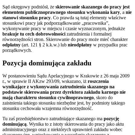
Sąd okręgowy podniósł, że
skierowanie skazanego do pracy jest
elementem publicznoprawnego stosunku wykonania kary
, a
nie
stanowi stosunku pracy
. Co prawda są tutaj elementy właściwe
stosunkowi pracy jak podporządkowanie „pracownika”,
wykonywanie pracy w miejscu i czasie wyznaczonym, jednakże
brakuje tu cech dobrowolności
zatrudnienia i formalnej
równorzędności stron. Skierowanie do pracy może mieć charakter
odpłatny
(art. 121 § 2 k.k.w.) lub
nieodpłatny
w przypadku prac
porządkowych.
Pozycja dominująca zakładu
W postanowieniu Sądu Apelacyjnego w Krakowie z 26 maja 2009
r., w sprawie II AKzw 293/09, wskazano, iż
roszczenia
wynikające z wykonywania zatrudnienia skazanego na
podstawie skierowania przez dyrektora zakładu karnego nie
mają charakteru stosunku cywilnoprawnego
, skoro do
zaistnienia takiego stosunku niezbędne jest, by podmioty takiego
stosunku cechowała wzajemna równorzędność.
Tu zaś przedsiębiorstwo zatrudniające skazanego ma
pozycję
dominującą
. Wynika to z istoty skierowania do pracy jako aktu
administracyjnego oraz z niektórych uprawnień zakładu wobec
skazanego (np. wnioskowania o wycofanie skazanego z