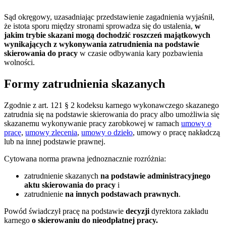
Sąd okręgowy, uzasadniając przedstawienie zagadnienia wyjaśnił,
że istota sporu między stronami sprowadza się do ustalenia,
w
jakim trybie skazani mogą dochodzić roszczeń majątkowych
wynikających z wykonywania zatrudnienia na podstawie
skierowania do pracy
w czasie odbywania kary pozbawienia
wolności.
Formy zatrudnienia skazanych
Zgodnie z art. 121 § 2 kodeksu karnego wykonawczego skazanego
zatrudnia się na podstawie skierowania do pracy albo umożliwia się
skazanemu wykonywanie pracy zarobkowej w ramach
umowy o
pracę
,
umowy zlecenia
,
umowy o dzieło
, umowy o pracę nakładczą
lub na innej podstawie prawnej.
Cytowana norma prawna jednoznacznie rozróżnia:
zatrudnienie skazanych
na podstawie administracyjnego
aktu skierowania do pracy
i
zatrudnienie
na innych podstawach prawnych
.
Powód świadczył pracę na podstawie
decyzji
dyrektora zakładu
karnego
o skierowaniu do nieodpłatnej pracy.