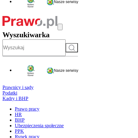
Nasze serwisy
Wyszukiwarka
Szukaj
Nasze serwisy
Prawnicy i sądy
Podatki
Kadry i BHP
Prawo pracy
HR
BHP
Ubezpieczenia społeczne
PPK
Rynek pracy