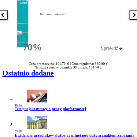
Kazimierz Jaśkowski
Poprzednia książka
N
70%
Sprawdź
Rabatu
Cena promocyjna: 101,70 zł |
Cena regularna: 339,00 zł
Najniższa cena w ostatnich 30 dniach: 101,70 zł
Ostatnio dodane
16:23
Przejdź do artykułu:
Jest projekt ustawy o pracy platformowej
05:28
Przejdź do artykułu:
Ewidencja urzędników służby cywilnej pod dużym znakiem zapytania