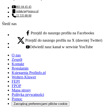
801 04 45 45
Numer telefonu:
redakcja@prawo.pl
Adres email:
22 535 88 00
Numer telefonu:
Śledź nas
Przejdź do naszego profilu na Facebooku
facebook - otwiera się w nowej karcie
Przejdź do naszego profilu na X (dawniej Twitter)
x - otwiera się w nowej karcie
Odwiedź nasz kanał w serwisie YouTube
youtube - otwiera się w nowej karcie
O nas
Zespół
Kontakt
Regulamin
Księgarnia Profinfo.pl
Wolters Kluwer
FEPI
FPOP
Mapa strony
Polityka prywatności
Pomoc
Zarządzaj preferencjami plików cookie