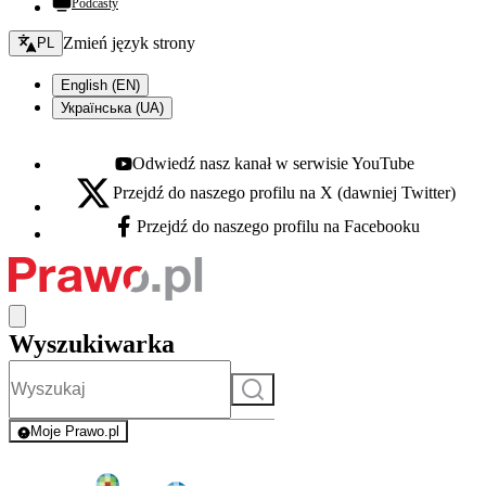
Podcasty
Zmień język - bieżący:
Zmień język strony
PL
English (EN)
Українська (UA)
Odwiedź nasz kanał w serwisie YouTube
Youtube - otwiera się w nowej karcie
Przejdź do naszego profilu na X (dawniej Twitter)
X - otwiera się w nowej karcie
Przejdź do naszego profilu na Facebooku
Facebook - otwiera się w nowej karcie
Wyszukiwarka
Szukaj
Moje Prawo.pl
- rejestracja i logowanie do serwisu