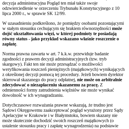
decyzja administracyjna Pogląd ten miał także swoje
odzwierciedlenie w orzeczeniu Trybunału Konstytucyjnego z 10
lipca 2000 r., w sprawie SK 12/99.
W uzasadnieniu podkreślono, że pomiędzy osobami pozostającymi
w stałym stosunku cechującym się brakiem równorzędności
może
dojść ukształtowania więzi, w której podmioty te posiadają
równy status - jako przykład wskazano właśnie roszczenie o
zapłatę
.
Norma prawna zawarta w art. 7 k.k.w. przewiduje badanie
zgodności z prawem decyzji administracyjnych (tzw. tryb
skargowy). Fakt ten nie może przesądzać o możliwości
weryfikowania roszczeń pieniężnych (majątkowych) wynikających
z określonej decyzji pomocą tej procedury. Jeżeli bowiem dyrektor
skierował skazanego do pracy odpłatnej,
nie może on arbitralnie
zdecydować o niezapłaceniu skazanemu za pracę.
Z
odmienności formy zatrudnienia więźniów nie może wynikać
dowolność w ich wynagradzaniu.
Dotychczasowe rozważania prawne wskazują, że trudno jest
Sądowi Okręgowemu zaakceptować pogląd wyrażony przez Sądy
Apelacyjne w Krakowie i w Białymstoku, bowiem skazany nie
może skutecznie dochodzić swoich roszczeń majątkowych (o
ustalenie stosunku pracy i zapłatę wynagrodzenia) na podstawie