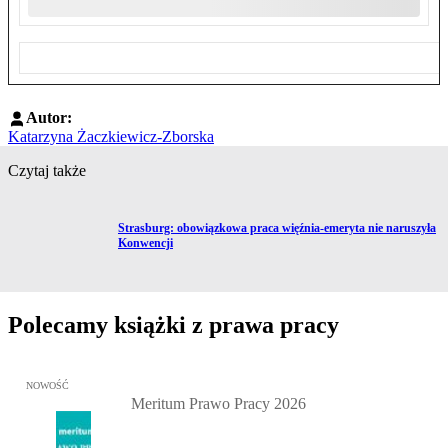
Autor:
Katarzyna Żaczkiewicz-Zborska
Czytaj także
Przejdź do artykułu:
Strasburg: obowiązkowa praca więźnia-emeryta nie naruszyła
Konwencji
Polecamy książki z prawa pracy
Przejdź do: Meritum Prawo Pracy 2026, Kazimierz Jaśkowski - otw
NOWOŚĆ
Meritum Prawo Pracy 2026