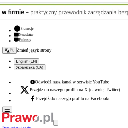
- otwiera się w nowej karcie
Promocje
Newsletter
Podcasty
Zmień język - bieżący:
Zmień język strony
PL
English (EN)
Українська (UA)
Odwiedź nasz kanał w serwisie YouTube
Youtube - otwiera się w nowej karcie
Przejdź do naszego profilu na X (dawniej Twitter)
X - otwiera się w nowej karcie
Przejdź do naszego profilu na Facebooku
Facebook - otwiera się w nowej karcie