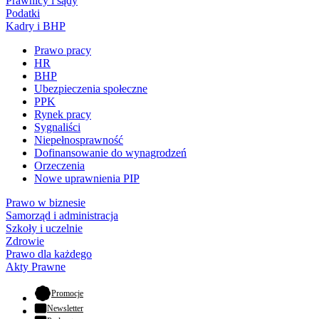
Prawnicy i sądy
Podatki
Kadry i BHP
Prawo pracy
HR
BHP
Ubezpieczenia społeczne
PPK
Rynek pracy
Sygnaliści
Niepełnosprawność
Dofinansowanie do wynagrodzeń
Orzeczenia
Nowe uprawnienia PIP
Prawo w biznesie
Samorząd i administracja
Szkoły i uczelnie
Zdrowie
Prawo dla każdego
Akty Prawne
- otwiera się w nowej karcie
Promocje
Newsletter