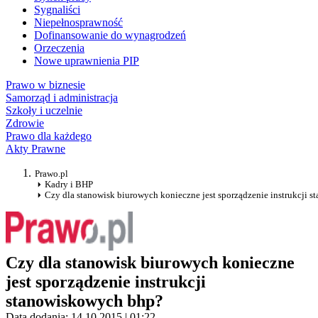
Sygnaliści
Niepełnosprawność
Dofinansowanie do wynagrodzeń
Orzeczenia
Nowe uprawnienia PIP
Prawo w biznesie
Samorząd i administracja
Szkoły i uczelnie
Zdrowie
Prawo dla każdego
Akty Prawne
Prawo.pl
Kadry i BHP
Czy dla stanowisk biurowych konieczne jest sporządzenie instrukcji 
Czy dla stanowisk biurowych konieczne
jest sporządzenie instrukcji
stanowiskowych bhp?
Data dodania: 14.10.2015 | 01:22