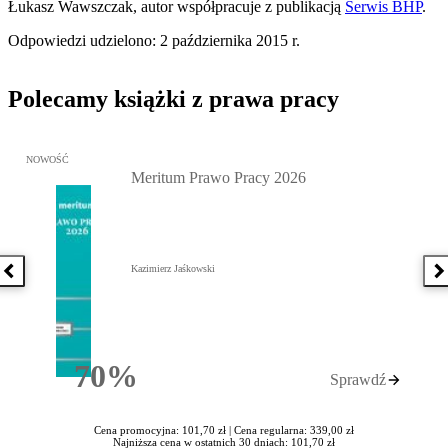
Łukasz Wawszczak, autor współpracuje z publikacją
Serwis BHP
.
Odpowiedzi udzielono: 2 października 2015 r.
Polecamy książki z prawa pracy
Przejdź do: Meritum Prawo Pracy 2026, Kazimierz Jaśkowski - otw
NOWOŚĆ
Meritum Prawo Pracy 2026
Kazimierz Jaśkowski
Poprzednia książka
N
70%
Sprawdź
Rabatu
Cena promocyjna: 101,70 zł |
Cena regularna: 339,00 zł
Najniższa cena w ostatnich 30 dniach: 101,70 zł