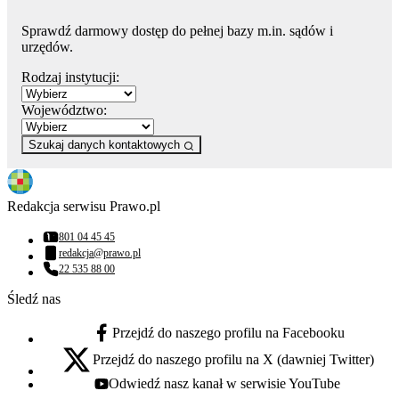
Sprawdź darmowy dostęp do pełnej bazy m.in. sądów i
urzędów.
Rodzaj instytucji:
Województwo:
Szukaj danych kontaktowych
Redakcja serwisu Prawo.pl
801 04 45 45
Numer telefonu:
redakcja@prawo.pl
Adres email:
22 535 88 00
Numer telefonu:
Śledź nas
Przejdź do naszego profilu na Facebooku
facebook - otwiera się w nowej karcie
Przejdź do naszego profilu na X (dawniej Twitter)
x - otwiera się w nowej karcie
Odwiedź nasz kanał w serwisie YouTube
youtube - otwiera się w nowej karcie