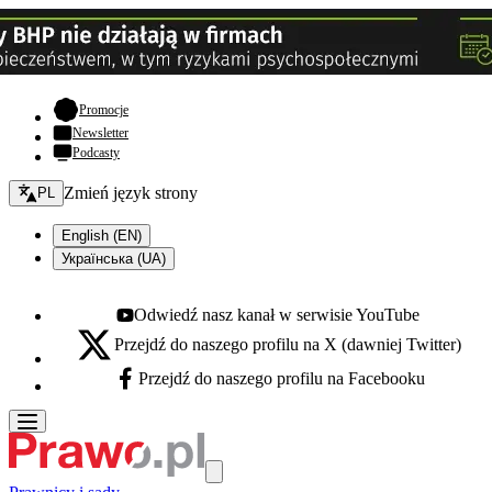
- otwiera się w nowej karcie
Promocje
Newsletter
Podcasty
Zmień język - bieżący:
Zmień język strony
PL
English (EN)
Українська (UA)
Odwiedź nasz kanał w serwisie YouTube
Youtube - otwiera się w nowej karcie
Przejdź do naszego profilu na X (dawniej Twitter)
X - otwiera się w nowej karcie
Przejdź do naszego profilu na Facebooku
Facebook - otwiera się w nowej karcie