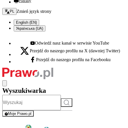
Podcasty
Zmień język - bieżący:
Zmień język strony
PL
English (EN)
Українська (UA)
Odwiedź nasz kanał w serwisie YouTube
Youtube - otwiera się w nowej karcie
Przejdź do naszego profilu na X (dawniej Twitter)
X - otwiera się w nowej karcie
Przejdź do naszego profilu na Facebooku
Facebook - otwiera się w nowej karcie
Wyszukiwarka
Szukaj
Moje Prawo.pl
- rejestracja i logowanie do serwisu