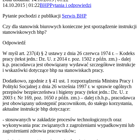
14.10.2015 | 01:22
BHP
Pytania i odpowiedzi
Pytanie pochodzi z publikacji
Serwis BHP
Czy dla stanowisk biurowych konieczne jest sporządzenie instrukcji
stanowiskowych bhp?
Odpowiedź
W myśl art. 237(4) § 2 ustawy z dnia 26 czerwca 1974 r. – Kodeks
pracy (tekst jedn.: Dz. U. z 2014 r. poz. 1502 z późn. zm.) - dalej
k.p. pracodawca jest obowiązany wydawać szczegółowe instrukcje
i wskazówki dotyczące bhp na stanowiskach pracy.
Dodatkowo, zgodnie z § 41 ust. 1 rozporządzenia Ministra Pracy i
Polityki Socjalnej z dnia 26 września 1997 r. w sprawie ogólnych
przepisów bezpieczeństwa i higieny pracy (tekst jedn.: Dz. U. z
2003 r. Nr 169, poz. 1650 z późn. zm.) – dalej r.b.h.p., pracodawca
jest obowiązany udostępnić pracownikom, do stałego korzystania,
aktualne instrukcje bhp dotyczące:
- stosowanych w zakładzie procesów technologicznych oraz
wykonywania prac związanych z zagrożeniami wypadkowymi lub
zagrożeniami zdrowia pracowników;