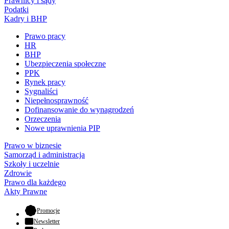
Prawnicy i sądy
Podatki
Kadry i BHP
Prawo pracy
HR
BHP
Ubezpieczenia społeczne
PPK
Rynek pracy
Sygnaliści
Niepełnosprawność
Dofinansowanie do wynagrodzeń
Orzeczenia
Nowe uprawnienia PIP
Prawo w biznesie
Samorząd i administracja
Szkoły i uczelnie
Zdrowie
Prawo dla każdego
Akty Prawne
- otwiera się w nowej karcie
Promocje
Newsletter