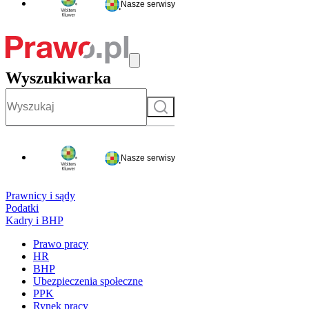
Nasze serwisy
Wyszukiwarka
Szukaj
Nasze serwisy
Prawnicy i sądy
Podatki
Kadry i BHP
Prawo pracy
HR
BHP
Ubezpieczenia społeczne
PPK
Rynek pracy