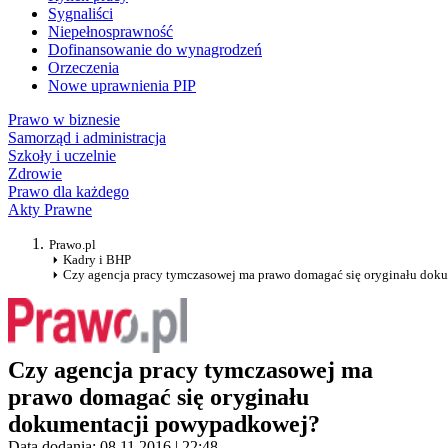
Sygnaliści
Niepełnosprawność
Dofinansowanie do wynagrodzeń
Orzeczenia
Nowe uprawnienia PIP
Prawo w biznesie
Samorząd i administracja
Szkoły i uczelnie
Zdrowie
Prawo dla każdego
Akty Prawne
Prawo.pl
Kadry i BHP
Czy agencja pracy tymczasowej ma prawo domagać się oryginału do
Czy agencja pracy tymczasowej ma
prawo domagać się oryginału
dokumentacji powypadkowej?
Data dodania: 08.11.2016 | 22:48