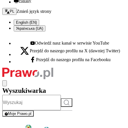
Podcasty
Zmień język - bieżący:
Zmień język strony
PL
English (EN)
Українська (UA)
Odwiedź nasz kanał w serwisie YouTube
Youtube - otwiera się w nowej karcie
Przejdź do naszego profilu na X (dawniej Twitter)
X - otwiera się w nowej karcie
Przejdź do naszego profilu na Facebooku
Facebook - otwiera się w nowej karcie
Wyszukiwarka
Szukaj
Moje Prawo.pl
- rejestracja i logowanie do serwisu