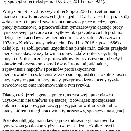
jej sporządzania (tekst jedn.: Dz. U. z 2013 r. poz. 924).
W myśl art. 9 ust. 3 ustawy z dnia 9 lipca 2003 r. o zatrudnianiu
pracowników tymczasowych (tekst jedn.: Dz. U. z 2016 r. poz. 360)
– dalej u.z.p.t., przed zawarciem umowy o pracę między agencją
pracy tymczasowej a pracownikiem tymczasowym agencja pracy
tymczasowej i pracodawca użytkownik (pracodawca lub podmiot
niebędący pracodawcą w rozumieniu ustawy z dnia 26 czerwca
1974 r. - Kodeks pracy, tekst jedn.: Dz. U. z 2016 r. poz. 1666) -
dalej k.p., są zobligowani uzgodnić na piśmie m.in. zakres przejęcia
przez pracodawcę użytkownika obowiązków dotyczących bhp
innych niż: dostarczenie pracownikowi tymczasowemu odzieży i
obuwie roboczego oraz środków ochrony indywidualnej,
zapewnienia napojów i posiłków profilaktycznych,
przeprowadzenia szkolenia w zakresie bhp, ustalenia okoliczności i
przyczyny wypadku przy pracy, przeprowadzenia oceny ryzyka
zawodowego oraz informowania o tym ryzyku.
Dlatego też, jeżeli agencja pracy tymczasowej i pracodawca
użytkownik nie umówili się inaczej, obowiązek sporządzenia
dokumentacja powypadkowej po wypadku w drodze do lub z
pracy, któremu uległ pracownik tymczasowy, spoczywa na agencji.
Przepisy obligują pracodawcę poszkodowanego pracownika
tymczasowego do sporządzenia – po ustaleniu okoliczności i