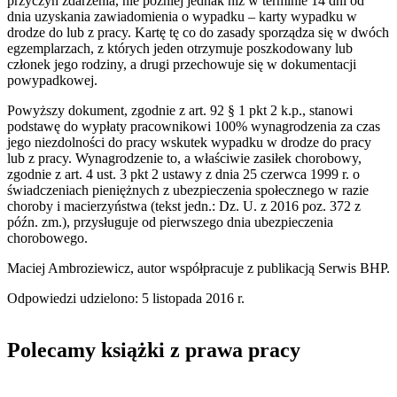
przyczyn zdarzenia, nie później jednak niż w terminie 14 dni od
dnia uzyskania zawiadomienia o wypadku – karty wypadku w
drodze do lub z pracy. Kartę tę co do zasady sporządza się w dwóch
egzemplarzach, z których jeden otrzymuje poszkodowany lub
członek jego rodziny, a drugi przechowuje się w dokumentacji
powypadkowej.
Powyższy dokument, zgodnie z art. 92 § 1 pkt 2 k.p., stanowi
podstawę do wypłaty pracownikowi 100% wynagrodzenia za czas
jego niezdolności do pracy wskutek wypadku w drodze do pracy
lub z pracy. Wynagrodzenie to, a właściwie zasiłek chorobowy,
zgodnie z art. 4 ust. 3 pkt 2 ustawy z dnia 25 czerwca 1999 r. o
świadczeniach pieniężnych z ubezpieczenia społecznego w razie
choroby i macierzyństwa (tekst jedn.: Dz. U. z 2016 poz. 372 z
późn. zm.), przysługuje od pierwszego dnia ubezpieczenia
chorobowego.
Maciej Ambroziewicz, autor współpracuje z publikacją Serwis BHP.
Odpowiedzi udzielono: 5 listopada 2016 r.
Polecamy książki z prawa pracy