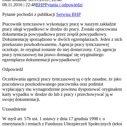
08.11.2016 | 22:48
BHP
Pytania i odpowiedzi
Pytanie pochodzi z publikacji
Serwisu BHP
Pracownik tymczasowy wykonujący pracę w naszym zakładzie
pracy uległ wypadkowi w drodze do pracy. Została opracowana
dokumentacja powypadkowa przez zespół powypadkowy.
Dokumentację sporządzono w dwóch egzemplarzach. Jeden z nich
przekazano poszkodowanemu. Agencja pracy tymczasowej
oczekuje, że oryginał zostanie do niej dostarczony. Czy agencja
pracy tymczasowej ma prawo domagać się oryginalnego
egzemplarza dokumentacji powypadkowej?
Odpowiedź
Oczekiwania agencji pracy tymczasowej są o tyle zasadne, że jako
pracodawca poszkodowanego pracownika oraz podmiot
wypłacający mu wynagrodzenie powinna dysponować oryginałem
karty wypadku w drodze do lub z pracy i przechowywać ją w
swojej dokumentacji.
Uzasadnienie
W myśl art. 57b ust. 1 ustawy z dnia 17 grudnia 1998 r. o
emeryturach i rentach z Funduszu Ubezpieczeń Społecznych (tekst