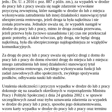
jedn.: Dz. U. z 2016 r. poz. 887 z późn. zm.), za wypadek w drodze
do pracy lub z pracy uważa się nagłe zdarzenie wywołane
przyczyną zewnętrzną, które nastąpiło w drodze do lub z miejsca
wykonywania zatrudnienia lub innej działalności stanowiącej tytuł
ubezpieczenia rentowego, jeżeli droga ta była najkrótsza i nie
została przerwana. Jednakże uważa się, że wypadek nastąpił w
drodze do pracy lub z pracy, mimo że droga została przerwana,
jeżeli przerwa była życiowo uzasadniona i jej czas nie przekraczał
granic potrzeby, a także wówczas, gdy droga, nie będąc drogą
najkrótszą, była dla ubezpieczonego najdogodniejsza ze względów
komunikacyjnych.
Za drogę do pracy lub z pracy uważa się oprócz drogi z domu do
pracy lub z pracy do domu również drogę do miejsca lub z miejsca:
innego zatrudnienia lub innej działalności stanowiącej tytuł
ubezpieczenia rentowego, zwykłego wykonywania funkcji lub
zadań zawodowych albo społecznych, zwykłego spożywania
posiłków, odbywania nauki lub studiów.
Ustalenia okoliczności i przyczyn wypadku w drodze do lub z pracy
dokonuje się na zasadach określonych w rozporządzeniu Ministra
Pracy i Polityki Społecznej z dnia 24 grudnia 2002 r. w sprawie
szczegółowych zasad oraz trybu uznawania zdarzenia za wypadek
w drodze do pracy lub z pracy, sposobu jego dokumentowania,
wzoru karty wypadku w drodze do pracy lub z pracy oraz terminu