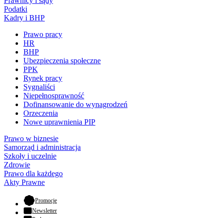
Prawnicy i sądy
Podatki
Kadry i BHP
Prawo pracy
HR
BHP
Ubezpieczenia społeczne
PPK
Rynek pracy
Sygnaliści
Niepełnosprawność
Dofinansowanie do wynagrodzeń
Orzeczenia
Nowe uprawnienia PIP
Prawo w biznesie
Samorząd i administracja
Szkoły i uczelnie
Zdrowie
Prawo dla każdego
Akty Prawne
- otwiera się w nowej karcie
Promocje
Newsletter