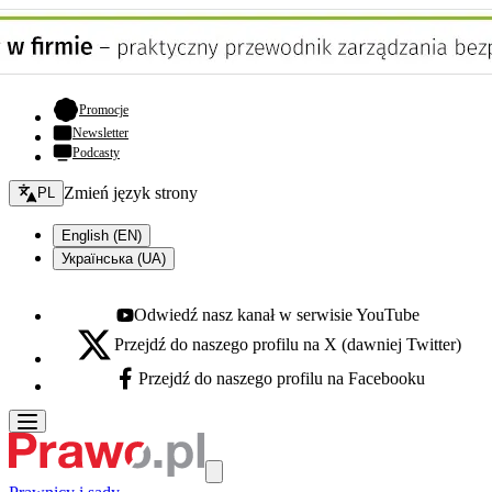
- otwiera się w nowej karcie
Promocje
Newsletter
Podcasty
Zmień język - bieżący:
Zmień język strony
PL
English (EN)
Українська (UA)
Odwiedź nasz kanał w serwisie YouTube
Youtube - otwiera się w nowej karcie
Przejdź do naszego profilu na X (dawniej Twitter)
X - otwiera się w nowej karcie
Przejdź do naszego profilu na Facebooku
Facebook - otwiera się w nowej karcie