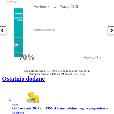
Przejdź do: Meritum Prawo Pracy 2026, Kazimierz Jaśkowski - otw
NOWOŚĆ
Meritum Prawo Pracy 2026
Kazimierz Jaśkowski
Poprzednia książka
N
70%
Sprawdź
Rabatu
Cena promocyjna: 101,70 zł |
Cena regularna: 339,00 zł
Najniższa cena w ostatnich 30 dniach: 101,70 zł
Ostatnio dodane
10:24
Przejdź do artykułu:
Od 1 stycznia 2027 r. – 4950 zł brutto minimalnego wynagrodzenia
za pracę