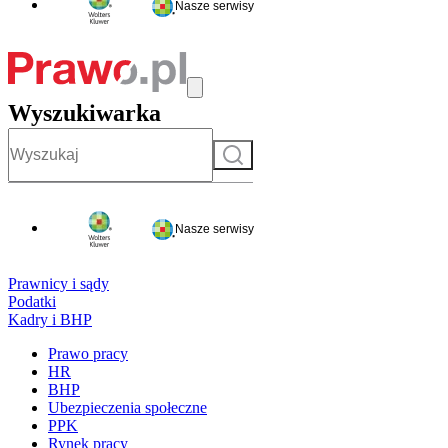
Nasze serwisy
Wyszukiwarka
Szukaj
Nasze serwisy
Prawnicy i sądy
Podatki
Kadry i BHP
Prawo pracy
HR
BHP
Ubezpieczenia społeczne
PPK
Rynek pracy