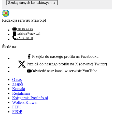
Szukaj danych kontaktowych
Redakcja serwisu Prawo.pl
801 04 45 45
Numer telefonu:
redakcja@prawo.pl
Adres email:
22 535 88 00
Numer telefonu:
Śledź nas
Przejdź do naszego profilu na Facebooku
facebook - otwiera się w nowej karcie
Przejdź do naszego profilu na X (dawniej Twitter)
x - otwiera się w nowej karcie
Odwiedź nasz kanał w serwisie YouTube
youtube - otwiera się w nowej karcie
O nas
Zespół
Kontakt
Regulamin
Księgarnia Profinfo.pl
Wolters Kluwer
FEPI
FPOP