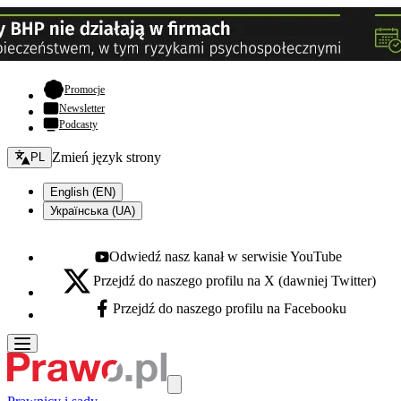
- otwiera się w nowej karcie
Promocje
Newsletter
Podcasty
Zmień język - bieżący:
Zmień język strony
PL
English (EN)
Українська (UA)
Odwiedź nasz kanał w serwisie YouTube
Youtube - otwiera się w nowej karcie
Przejdź do naszego profilu na X (dawniej Twitter)
X - otwiera się w nowej karcie
Przejdź do naszego profilu na Facebooku
Facebook - otwiera się w nowej karcie