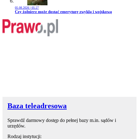
05.08.2026 | 05:27
Przejdź do artykułu:
Czy żołnierz może dostać emeryturę zwykłą i wojskową
Baza teleadresowa
Sprawdź darmowy dostęp do pełnej bazy m.in. sądów i
urzędów.
Rodzaj instytucji: