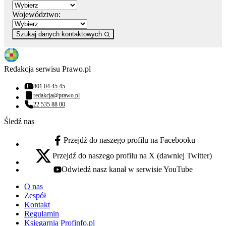
Województwo:
Szukaj danych kontaktowych
Redakcja serwisu Prawo.pl
801 04 45 45
Numer telefonu:
redakcja@prawo.pl
Adres email:
22 535 88 00
Numer telefonu:
Śledź nas
Przejdź do naszego profilu na Facebooku
facebook - otwiera się w nowej karcie
Przejdź do naszego profilu na X (dawniej Twitter)
x - otwiera się w nowej karcie
Odwiedź nasz kanał w serwisie YouTube
youtube - otwiera się w nowej karcie
O nas
Zespół
Kontakt
Regulamin
Księgarnia Profinfo.pl