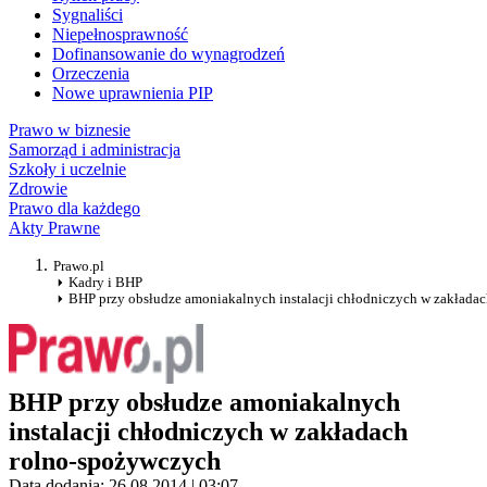
Sygnaliści
Niepełnosprawność
Dofinansowanie do wynagrodzeń
Orzeczenia
Nowe uprawnienia PIP
Prawo w biznesie
Samorząd i administracja
Szkoły i uczelnie
Zdrowie
Prawo dla każdego
Akty Prawne
Prawo.pl
Kadry i BHP
BHP przy obsłudze amoniakalnych instalacji chłodniczych w zakłada
BHP przy obsłudze amoniakalnych
instalacji chłodniczych w zakładach
rolno-spożywczych
Data dodania: 26.08.2014 | 03:07