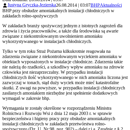
Justyna Gryczka-Jezierska
26.08.2014 | 03:07
BHP
Aktualności
BHP przy obsłudze amoniakalnych instalacji chłodniczych w
zakładach rolno-spożywczych
W zakładach branży spożywczej jednym z istotnych zagrożeń dla
zdrowia i życia pracowników, a także dla środowiska są awarie
związane z niekontrolowanym uwolnieniem amoniaku
wykorzystywanego w instalacjach chłodniczych.
Tylko w tym roku Straż Pożarna kilkukrotnie reagowała na
zdarzenia związane z niekontrolowanym wyciekiem amoniaku w
obiektach wyposażonych w instalacje chłodnicze. Zdarzenia takie
nie należą do rzadkości, a szkodliwy wpływ amoniaku na zdrowie
człowieka jest niezaprzeczalny. W przypadku instalacji
chłodniczych ilość wykorzystywanego w nich amoniaku liczona jest
zazwyczaj w tonach, stąd duży wyciek może mieć katastrofalne
skutki. Z uwagi na powyższe, w przypadku instalacji chłodniczych
zasilanych amoniakiem niezbędne jest spełnienie dodatkowych
wymagań w zakresie bhp.
Wymagania te zostały określone w rozporządzeniu Ministra
Rolnictwa i Rozwoju Wsi z dnia 12 maja 2003 r. w sprawie
bezpieczeństwa i higieny pracy przy obsłudze amoniakalnych
instalacji chłodniczych w zakładach przetwórstwa rolno-
spożywczego (Dz. U. Nr 98, poz. 902) – dalej r.i.a. Zgodnie z § 2