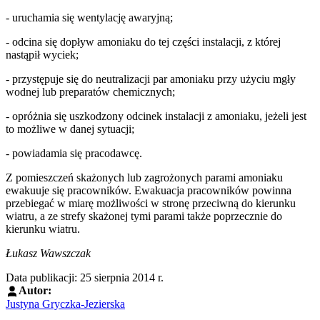
- uruchamia się wentylację awaryjną;
- odcina się dopływ amoniaku do tej części instalacji, z której
nastąpił wyciek;
- przystępuje się do neutralizacji par amoniaku przy użyciu mgły
wodnej lub preparatów chemicznych;
- opróżnia się uszkodzony odcinek instalacji z amoniaku, jeżeli jest
to możliwe w danej sytuacji;
- powiadamia się pracodawcę.
Z pomieszczeń skażonych lub zagrożonych parami amoniaku
ewakuuje się pracowników. Ewakuacja pracowników powinna
przebiegać w miarę możliwości w stronę przeciwną do kierunku
wiatru, a ze strefy skażonej tymi parami także poprzecznie do
kierunku wiatru.
Łukasz Wawszczak
Data publikacji: 25 sierpnia 2014 r.
Autor:
Justyna Gryczka-Jezierska