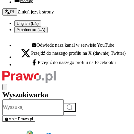
Podcasty
Zmień język - bieżący:
Zmień język strony
PL
English (EN)
Українська (UA)
Odwiedź nasz kanał w serwisie YouTube
Youtube - otwiera się w nowej karcie
Przejdź do naszego profilu na X (dawniej Twitter)
X - otwiera się w nowej karcie
Przejdź do naszego profilu na Facebooku
Facebook - otwiera się w nowej karcie
Wyszukiwarka
Szukaj
Moje Prawo.pl
- rejestracja i logowanie do serwisu