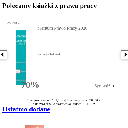
Polecamy książki z prawa pracy
Przejdź do: Meritum Prawo Pracy 2026, Kazimierz Jaśkowski - otw
NOWOŚĆ
Meritum Prawo Pracy 2026
Kazimierz Jaśkowski
Poprzednia książka
N
70%
Sprawdź
Rabatu
Cena promocyjna: 101,70 zł |
Cena regularna: 339,00 zł
Najniższa cena w ostatnich 30 dniach: 101,70 zł
Ostatnio dodane