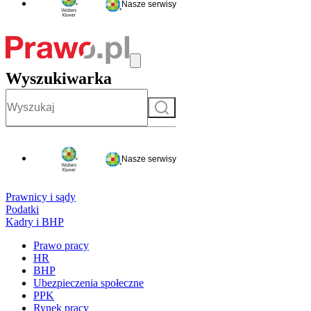
Nasze serwisy
Wyszukiwarka
Szukaj
Nasze serwisy
Prawnicy i sądy
Podatki
Kadry i BHP
Prawo pracy
HR
BHP
Ubezpieczenia społeczne
PPK
Rynek pracy