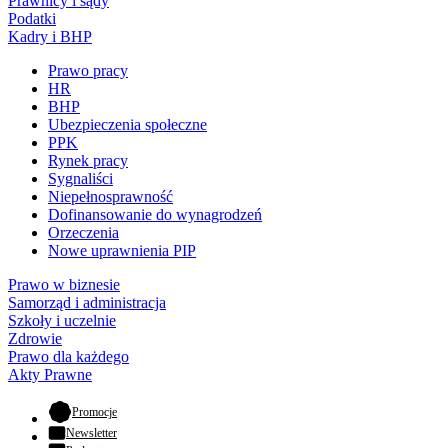
Prawnicy i sądy
Podatki
Kadry i BHP
Prawo pracy
HR
BHP
Ubezpieczenia społeczne
PPK
Rynek pracy
Sygnaliści
Niepełnosprawność
Dofinansowanie do wynagrodzeń
Orzeczenia
Nowe uprawnienia PIP
Prawo w biznesie
Samorząd i administracja
Szkoły i uczelnie
Zdrowie
Prawo dla każdego
Akty Prawne
- otwiera się w nowej karcie
Promocje
Newsletter