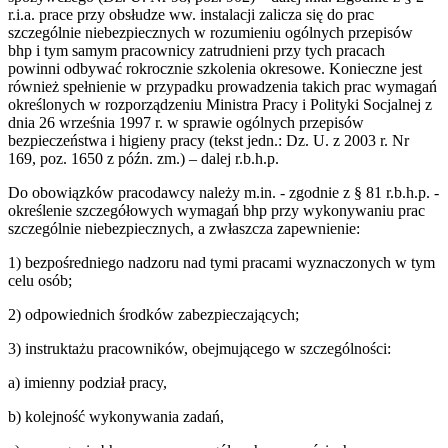
r.i.a. prace przy obsłudze ww. instalacji zalicza się do prac
szczególnie niebezpiecznych w rozumieniu ogólnych przepisów
bhp i tym samym pracownicy zatrudnieni przy tych pracach
powinni odbywać rokrocznie szkolenia okresowe. Konieczne jest
również spełnienie w przypadku prowadzenia takich prac wymagań
określonych w rozporządzeniu Ministra Pracy i Polityki Socjalnej z
dnia 26 września 1997 r. w sprawie ogólnych przepisów
bezpieczeństwa i higieny pracy (tekst jedn.: Dz. U. z 2003 r. Nr
169, poz. 1650 z późn. zm.) – dalej r.b.h.p.
Do obowiązków pracodawcy należy m.in. - zgodnie z § 81 r.b.h.p. -
określenie szczegółowych wymagań bhp przy wykonywaniu prac
szczególnie niebezpiecznych, a zwłaszcza zapewnienie:
1) bezpośredniego nadzoru nad tymi pracami wyznaczonych w tym
celu osób;
2) odpowiednich środków zabezpieczających;
3) instruktażu pracowników, obejmującego w szczególności:
a) imienny podział pracy,
b) kolejność wykonywania zadań,