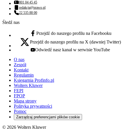
801 04 45 45
Numer telefonu:
redakcja@prawo.pl
Adres email:
22 535 88 00
Numer telefonu:
Śledź nas
Przejdź do naszego profilu na Facebooku
facebook - otwiera się w nowej karcie
Przejdź do naszego profilu na X (dawniej Twitter)
x - otwiera się w nowej karcie
Odwiedź nasz kanał w serwisie YouTube
youtube - otwiera się w nowej karcie
O nas
Zespół
Kontakt
Regulamin
Księgarnia Profinfo.pl
Wolters Kluwer
FEPI
FPOP
Mapa strony
Polityka prywatności
Pomoc
Zarządzaj preferencjami plików cookie
© 2026 Wolters Kluwer