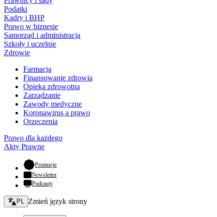
Prawnicy i sądy
Podatki
Kadry i BHP
Prawo w biznesie
Samorząd i administracja
Szkoły i uczelnie
Zdrowie
Farmacja
Finansowanie zdrowia
Opieka zdrowotna
Zarządzanie
Zawody medyczne
Koronawirus a prawo
Orzeczenia
Prawo dla każdego
Akty Prawne
- otwiera się w nowej karcie
Promocje
Newsletter
Podcasty
Zmień język - bieżący:
Zmień język strony
PL