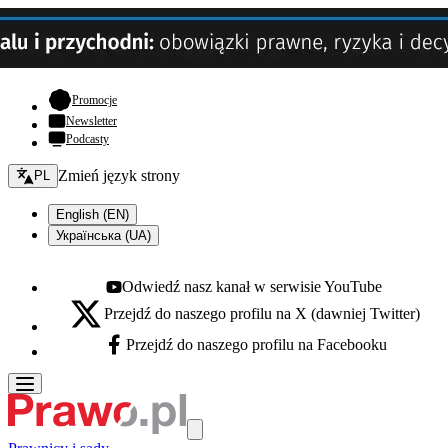
- otwiera się w nowej karcie
Promocje
Newsletter
Podcasty
Zmień język - bieżący:
Zmień język strony
PL
English (EN)
Українська (UA)
Odwiedź nasz kanał w serwisie YouTube
Youtube - otwiera się w nowej karcie
Przejdź do naszego profilu na X (dawniej Twitter)
X - otwiera się w nowej karcie
Przejdź do naszego profilu na Facebooku
Facebook - otwiera się w nowej karcie