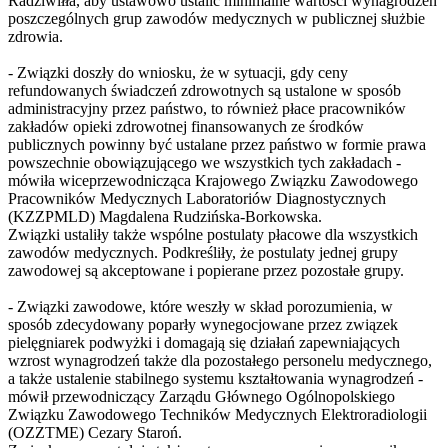
Radziwiłła, aby ustawowo ustalić minimalne wartości wynagrodzeń
poszczególnych grup zawodów medycznych w publicznej służbie
zdrowia.
- Związki doszły do wniosku, że w sytuacji, gdy ceny
refundowanych świadczeń zdrowotnych są ustalone w sposób
administracyjny przez państwo, to również płace pracowników
zakładów opieki zdrowotnej finansowanych ze środków
publicznych powinny być ustalane przez państwo w formie prawa
powszechnie obowiązującego we wszystkich tych zakładach -
mówiła wiceprzewodnicząca Krajowego Związku Zawodowego
Pracowników Medycznych Laboratoriów Diagnostycznych
(KZZPMLD) Magdalena Rudzińska-Borkowska.
Związki ustaliły także wspólne postulaty płacowe dla wszystkich
zawodów medycznych. Podkreśliły, że postulaty jednej grupy
zawodowej są akceptowane i popierane przez pozostałe grupy.
- Związki zawodowe, które weszły w skład porozumienia, w
sposób zdecydowany poparły wynegocjowane przez związek
pielęgniarek podwyżki i domagają się działań zapewniających
wzrost wynagrodzeń także dla pozostałego personelu medycznego,
a także ustalenie stabilnego systemu kształtowania wynagrodzeń -
mówił przewodniczący Zarządu Głównego Ogólnopolskiego
Związku Zawodowego Techników Medycznych Elektroradiologii
(OZZTME) Cezary Staroń.