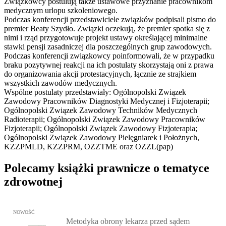
Związkowcy postulują także ustawowe przyznanie pracownikom
medycznym urlopu szkoleniowego.
Podczas konferencji przedstawiciele związków podpisali pismo do
premier Beaty Szydło. Związki oczekują, że premier spotka się z
nimi i rząd przygotowuje projekt ustawy określającej minimalne
stawki pensji zasadniczej dla poszczególnych grup zawodowych.
Podczas konferencji związkowcy poinformowali, że w przypadku
braku pozytywnej reakcji na ich postulaty skorzystają oni z prawa
do organizowania akcji protestacyjnych, łącznie ze strajkiem
wszystkich zawodów medycznych.
Wspólne postulaty przedstawiały: Ogólnopolski Związek
Zawodowy Pracowników Diagnostyki Medycznej i Fizjoterapii;
Ogólnopolski Związek Zawodowy Techników Medycznych
Radioterapii; Ogólnopolski Związek Zawodowy Pracowników
Fizjoterapii; Ogólnopolski Związek Zawodowy Fizjoterapia;
Ogólnopolski Związek Zawodowy Pielęgniarek i Położnych,
KZZPMLD, KZZPRM, OZZTME oraz OZZL(pap)
Polecamy książki prawnicze o tematyce
zdrowotnej
Przejdź do: Metodyka obrony lekarza przed sądem lekarskim, Marc
NOWOŚĆ
Metodyka obrony lekarza przed sądem