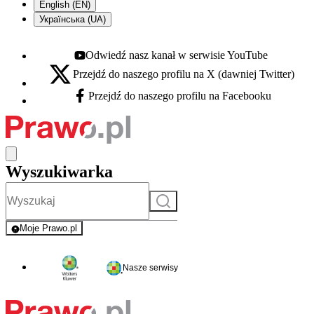
English (EN)
Українська (UA)
Odwiedź nasz kanał w serwisie YouTube
Youtube - otwiera się w nowej karcie
Przejdź do naszego profilu na X (dawniej Twitter)
X - otwiera się w nowej karcie
Przejdź do naszego profilu na Facebooku
Facebook - otwiera się w nowej karcie
Wyszukiwarka
Szukaj
Moje Prawo.pl
- rejestracja i logowanie do serwisu
Nasze serwisy