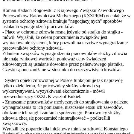
Roman Badach-Rogowski z Krajowego Związku Zawodowego
Pracowników Ratownictwa Medycznego (KZZPRM) oceniał, że w
systemie ochrony zdrowia brakuje "negocjacyjnych" sposobów
ustalania wynagrodzeń pracowników.
- Płace w ochronie zdrowia rosną jedynie od strajku do strajku -
mówił. Wyjaśnił, że celem porozumienia związków jest
wypracowanie systemu, który pozwoli na uczciwe wynagradzanie
pracowników ochrony zdrowia.
Zdaniem związków wynagrodzenia pracowników służby zdrowia
nie mają rynkowej wartości, ponieważ ceny świadczeń
zdrowotnych są ustalane dowolnie przez państwowego płatnika.
Często są one zaniżane w stosunku do rzeczywistych kosztów.
- System opieki zdrowotnej w Polsce funkcjonuje tak naprawdę
tylko dzięki temu, że pracownicy służby zdrowia są
wykorzystywani, wyzyskiwani ekonomicznie - mówił
przewodniczący OZZL Krzysztof Bukiel.
- Zmuszanie pracowników medycznych do strajkowania o należne
wynagrodzenia to ich poniżanie, niszczenie etosu ich zawodów,
obniżanie ich rangi i zaufania społecznego. Pracownicy służby
zdrowia chcą się porozumieć nie strajkować – podkreślili
związkowcy.
Wyrazili też poparcie dla inicjatywy ministra zdrowia Konstantego