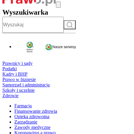
Wyszukiwarka
Szukaj
Nasze serwisy
Prawnicy i sądy
Podatki
Kadry i BHP
Prawo w biznesie
Samorząd i administracja
Szkoły i uczelnie
Zdrowie
Farmacja
Finansowanie zdrowia
Opieka zdrowotna
Zarządzanie
Zawody medyczne
Koronawirus a prawo