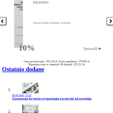
lekarskim
Poprzednia książka
N
Marcin Burdzik, Radosław Tymiński
10%
Sprawdź
Rabatu
Cena promocyjna: 161,10 zł |
Cena regularna: 179,00 zł
Najniższa cena w ostatnich 30 dniach: 125,31 zł
Ostatnio dodane
06.08.2026 | 11:07
Przejdź do artykułu:
Zaostrzone kryteria wystawiania recept już od września