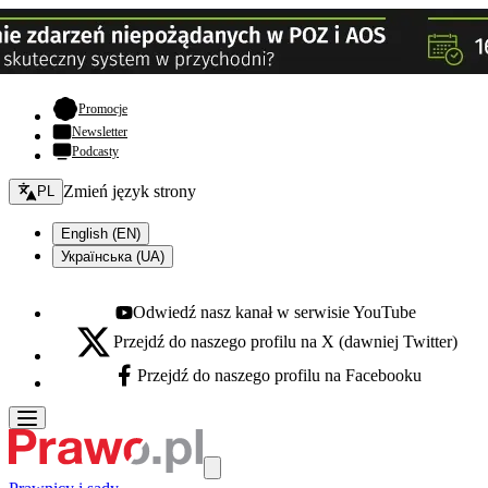
- otwiera się w nowej karcie
Promocje
Newsletter
Podcasty
Zmień język - bieżący:
Zmień język strony
PL
English (EN)
Українська (UA)
Odwiedź nasz kanał w serwisie YouTube
Youtube - otwiera się w nowej karcie
Przejdź do naszego profilu na X (dawniej Twitter)
X - otwiera się w nowej karcie
Przejdź do naszego profilu na Facebooku
Facebook - otwiera się w nowej karcie