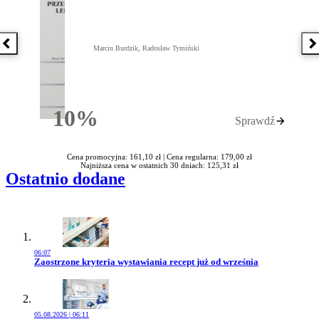
Poprzednia książka
N
Marcin Burdzik, Radosław Tymiński
10%
Sprawdź
Rabatu
Cena promocyjna: 161,10 zł |
Cena regularna: 179,00 zł
Najniższa cena w ostatnich 30 dniach: 125,31 zł
Ostatnio dodane
06:07
Przejdź do artykułu:
Zaostrzone kryteria wystawiania recept już od września
05.08.2026 | 06:11