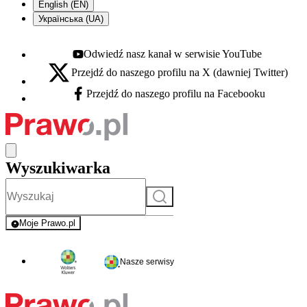
English (EN)
Українська (UA)
Odwiedź nasz kanał w serwisie YouTube
Youtube - otwiera się w nowej karcie
Przejdź do naszego profilu na X (dawniej Twitter)
X - otwiera się w nowej karcie
Przejdź do naszego profilu na Facebooku
Facebook - otwiera się w nowej karcie
Wyszukiwarka
Szukaj
Moje Prawo.pl
- rejestracja i logowanie do serwisu
Nasze serwisy