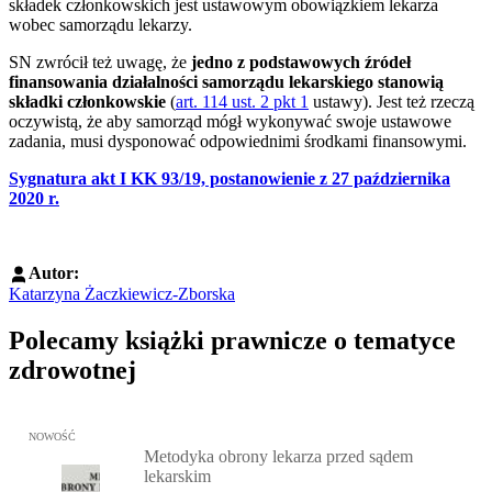
składek członkowskich jest ustawowym obowiązkiem lekarza
wobec samorządu lekarzy.
SN zwrócił też uwagę, że
jedno z podstawowych źródeł
finansowania działalności samorządu lekarskiego stanowią
składki członkowskie
(
art. 114 ust. 2 pkt 1
ustawy). Jest też rzeczą
oczywistą, że aby samorząd mógł wykonywać swoje ustawowe
zadania, musi dysponować odpowiednimi środkami finansowymi.
Sygnatura akt I KK 93/19, postanowienie z 27 października
2020 r.
Autor:
Katarzyna Żaczkiewicz-Zborska
Polecamy książki prawnicze o tematyce
zdrowotnej
Przejdź do: Metodyka obrony lekarza przed sądem lekarskim, Marc
NOWOŚĆ
Metodyka obrony lekarza przed sądem
lekarskim