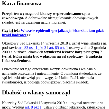
Kara finansowa
Przepis ten
wymaga od lekarzy
wspieranie samorządu
zawodowego.
A dobrowolne nieregulowanie obowiązkowych
składek jest naruszeniem natury moralnej.
Czytaj też:
W czasie epidemii specjalizacja lekarska, tam gdzie
braki kadrowe
>>
Okręgowy Sąd Lekarski 14 września 2018 r. uznał winę lekarki i na
podstawie
art. 83 ust. 1 pkt 3
i
art. 85 ust. 1
ustawy z dnia 2 grudnia
2009 r. o izbach lekarskich
wymierzył lekarce karę pieniężną 7
tys. zł, która miała być wpłacona na cel społeczny - Fundacja
Lekarza-Seniora.
Odwołanie od tego orzeczenia złożyła obwiniona i wniosła o
uchylenie orzeczenia i uniewinnienie. Obwiniona stwierdzała, że
sąd lekarski nie wziął pod uwagę, że Halina R.-H. nie miała
świadomości, iż podlega obowiązkowi płacenia składek.
Dbałość o własny samorząd
Naczelny Sąd Lekarski 18 stycznia 2019 r. utrzymał orzeczenie w
mocy. Według
art. 8 pkt 1
ustawy o izbach lekarskich,
członkowie