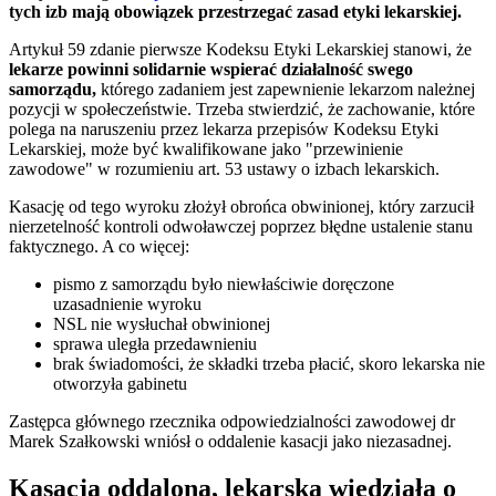
tych izb mają obowiązek przestrzegać zasad etyki lekarskiej.
Artykuł 59 zdanie pierwsze Kodeksu Etyki Lekarskiej stanowi, że
lekarze powinni solidarnie wspierać działalność swego
samorządu,
którego zadaniem jest zapewnienie lekarzom należnej
pozycji w społeczeństwie. Trzeba stwierdzić, że zachowanie, które
polega na naruszeniu przez lekarza przepisów Kodeksu Etyki
Lekarskiej, może być kwalifikowane jako "przewinienie
zawodowe" w rozumieniu art. 53 ustawy o izbach lekarskich.
Kasację od tego wyroku złożył obrońca obwinionej, który zarzucił
nierzetelność kontroli odwoławczej poprzez błędne ustalenie stanu
faktycznego. A co więcej:
pismo z samorządu było niewłaściwie doręczone
uzasadnienie wyroku
NSL nie wysłuchał obwinionej
sprawa uległa przedawnieniu
brak świadomości, że składki trzeba płacić, skoro lekarska nie
otworzyła gabinetu
Zastępca głównego rzecznika odpowiedzialności zawodowej dr
Marek Szałkowski wniósł o oddalenie kasacji jako niezasadnej.
Kasacja oddalona, lekarska wiedziała o