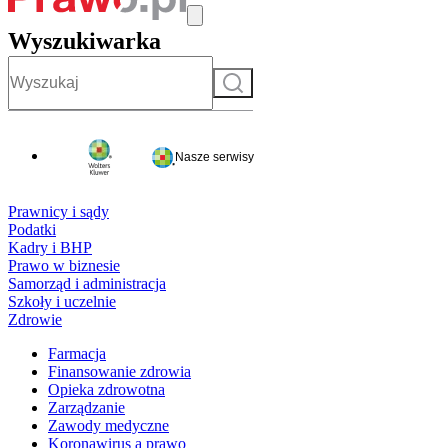
Wyszukiwarka
Szukaj
Nasze serwisy
Prawnicy i sądy
Podatki
Kadry i BHP
Prawo w biznesie
Samorząd i administracja
Szkoły i uczelnie
Zdrowie
Farmacja
Finansowanie zdrowia
Opieka zdrowotna
Zarządzanie
Zawody medyczne
Koronawirus a prawo