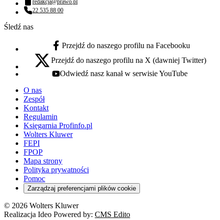
redakcja@prawo.pl
Adres email:
22 535 88 00
Numer telefonu:
Śledź nas
Przejdź do naszego profilu na Facebooku
facebook - otwiera się w nowej karcie
Przejdź do naszego profilu na X (dawniej Twitter)
x - otwiera się w nowej karcie
Odwiedź nasz kanał w serwisie YouTube
youtube - otwiera się w nowej karcie
O nas
Zespół
Kontakt
Regulamin
Księgarnia Profinfo.pl
Wolters Kluwer
FEPI
FPOP
Mapa strony
Polityka prywatności
Pomoc
Zarządzaj preferencjami plików cookie
© 2026 Wolters Kluwer
Realizacja Ideo Powered by:
CMS Edito