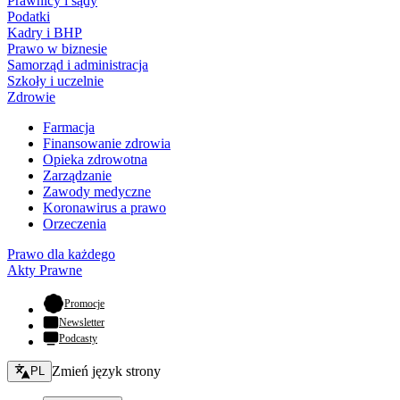
Prawnicy i sądy
Podatki
Kadry i BHP
Prawo w biznesie
Samorząd i administracja
Szkoły i uczelnie
Zdrowie
Farmacja
Finansowanie zdrowia
Opieka zdrowotna
Zarządzanie
Zawody medyczne
Koronawirus a prawo
Orzeczenia
Prawo dla każdego
Akty Prawne
- otwiera się w nowej karcie
Promocje
Newsletter
Podcasty
Zmień język - bieżący:
Zmień język strony
PL