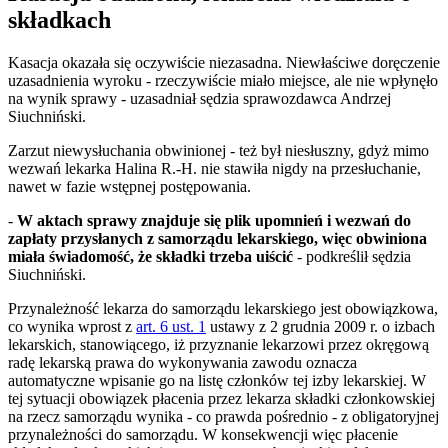
składkach
Kasacja okazała się oczywiście niezasadna. Niewłaściwe doręczenie
uzasadnienia wyroku - rzeczywiście miało miejsce, ale nie wpłynęło
na wynik sprawy - uzasadniał sędzia sprawozdawca Andrzej
Siuchniński.
Zarzut niewysłuchania obwinionej - też był niesłuszny, gdyż mimo
wezwań lekarka Halina R.-H. nie stawiła nigdy na przesłuchanie,
nawet w fazie wstępnej postępowania.
-
W aktach sprawy znajduje się plik upomnień i wezwań do
zapłaty przysłanych z samorządu lekarskiego, więc obwiniona
miała świadomość, że składki trzeba uiścić
- podkreślił sędzia
Siuchniński.
Przynależność lekarza do samorządu lekarskiego jest obowiązkowa,
co wynika wprost z
art. 6 ust. 1
ustawy z 2 grudnia 2009 r. o izbach
lekarskich, stanowiącego, iż przyznanie lekarzowi przez okręgową
radę lekarską prawa do wykonywania zawodu oznacza
automatyczne wpisanie go na listę członków tej izby lekarskiej. W
tej sytuacji obowiązek płacenia przez lekarza składki członkowskiej
na rzecz samorządu wynika - co prawda pośrednio - z obligatoryjnej
przynależności do samorządu. W konsekwencji więc płacenie