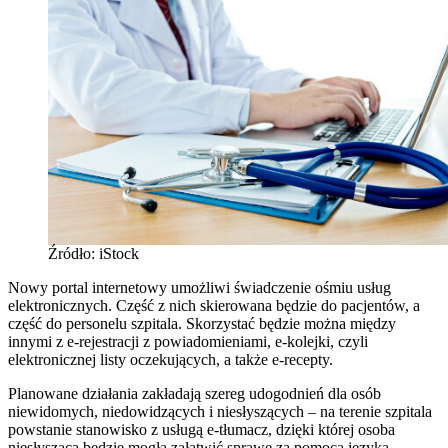
Źródło: iStock
Nowy portal internetowy umożliwi świadczenie ośmiu usług
elektronicznych. Część z nich skierowana będzie do pacjentów, a
część do personelu szpitala. Skorzystać będzie można między
innymi z e-rejestracji z powiadomieniami, e-kolejki, czyli
elektronicznej listy oczekujących, a także e-recepty.
Planowane działania zakładają szereg udogodnień dla osób
niewidomych, niedowidzących i niesłyszących – na terenie szpitala
powstanie stanowisko z usługą e-tłumacz, dzięki której osoba
niesłysząca będzie mogła załatwić sprawę za pomocą języka