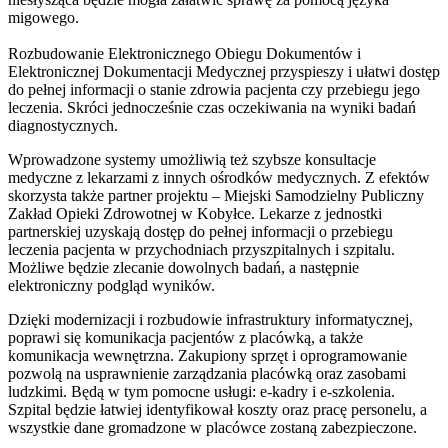
migowego.
Rozbudowanie Elektronicznego Obiegu Dokumentów i
Elektronicznej Dokumentacji Medycznej przyspieszy i ułatwi dostęp
do pełnej informacji o stanie zdrowia pacjenta czy przebiegu jego
leczenia. Skróci jednocześnie czas oczekiwania na wyniki badań
diagnostycznych.
Wprowadzone systemy umożliwią też szybsze konsultacje
medyczne z lekarzami z innych ośrodków medycznych. Z efektów
skorzysta także partner projektu – Miejski Samodzielny Publiczny
Zakład Opieki Zdrowotnej w Kobyłce. Lekarze z jednostki
partnerskiej uzyskają dostęp do pełnej informacji o przebiegu
leczenia pacjenta w przychodniach przyszpitalnych i szpitalu.
Możliwe będzie zlecanie dowolnych badań, a następnie
elektroniczny podgląd wyników.
Dzięki modernizacji i rozbudowie infrastruktury informatycznej,
poprawi się komunikacja pacjentów z placówką, a także
komunikacja wewnętrzna. Zakupiony sprzęt i oprogramowanie
pozwolą na usprawnienie zarządzania placówką oraz zasobami
ludzkimi. Będą w tym pomocne usługi: e-kadry i e-szkolenia.
Szpital będzie łatwiej identyfikował koszty oraz pracę personelu, a
wszystkie dane gromadzone w placówce zostaną zabezpieczone.