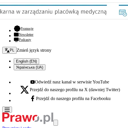
- otwiera się w nowej karcie
Promocje
Newsletter
Podcasty
Zmień język - bieżący:
Zmień język strony
PL
English (EN)
Українська (UA)
Odwiedź nasz kanał w serwisie YouTube
Youtube - otwiera się w nowej karcie
Przejdź do naszego profilu na X (dawniej Twitter)
X - otwiera się w nowej karcie
Przejdź do naszego profilu na Facebooku
Facebook - otwiera się w nowej karcie