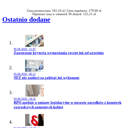
Cena promocyjna: 161,10 zł |
Cena regularna: 179,00 zł
Najniższa cena w ostatnich 30 dniach: 125,31 zł
Ostatnio dodane
06.08.2026 | 11:07
Przejdź do artykułu:
Zaostrzone kryteria wystawiania recept już od września
05.08.2026 | 06:11
Przejdź do artykułu:
NFZ nie zapłaci za zabiegi już wykonane
04.08.2026 | 18:35
Przejdź do artykułu:
RPO apeluje o zmiany legislacyjne w sprawie zarodków z komórek
rozrodczych samotnych kobiet