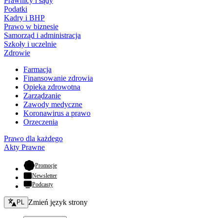
Prawnicy i sądy
Podatki
Kadry i BHP
Prawo w biznesie
Samorząd i administracja
Szkoły i uczelnie
Zdrowie
Farmacja
Finansowanie zdrowia
Opieka zdrowotna
Zarządzanie
Zawody medyczne
Koronawirus a prawo
Orzeczenia
Prawo dla każdego
Akty Prawne
- otwiera się w nowej karcie
Promocje
Newsletter
Podcasty
Zmień język - bieżący:
Zmień język strony
PL