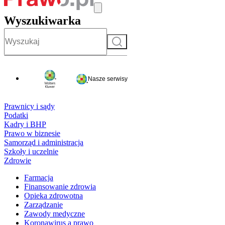
Wyszukiwarka
Szukaj
Nasze serwisy
Prawnicy i sądy
Podatki
Kadry i BHP
Prawo w biznesie
Samorząd i administracja
Szkoły i uczelnie
Zdrowie
Farmacja
Finansowanie zdrowia
Opieka zdrowotna
Zarządzanie
Zawody medyczne
Koronawirus a prawo