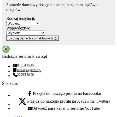
Sprawdź darmowy dostęp do pełnej bazy m.in. sądów i
urzędów.
Rodzaj instytucji:
Województwo:
Szukaj danych kontaktowych
Redakcja serwisu Prawo.pl
801 04 45 45
Numer telefonu:
redakcja@prawo.pl
Adres email:
22 535 88 00
Numer telefonu:
Śledź nas
Przejdź do naszego profilu na Facebooku
facebook - otwiera się w nowej karcie
Przejdź do naszego profilu na X (dawniej Twitter)
x - otwiera się w nowej karcie
Odwiedź nasz kanał w serwisie YouTube
youtube - otwiera się w nowej karcie