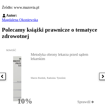
Źródło: www.mazovia.pl
Autor:
Magdalena Okoniewska
Polecamy książki prawnicze o tematyce
zdrowotnej
Przejdź do: Metodyka obrony lekarza przed sądem lekarskim, Marc
NOWOŚĆ
Metodyka obrony lekarza przed sądem
lekarskim
Poprzednia książka
N
Marcin Burdzik, Radosław Tymiński
10%
Sprawdź
Rabatu