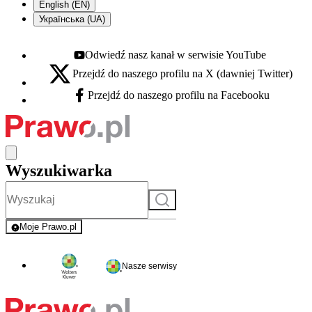
English (EN)
Українська (UA)
Odwiedź nasz kanał w serwisie YouTube
Youtube - otwiera się w nowej karcie
Przejdź do naszego profilu na X (dawniej Twitter)
X - otwiera się w nowej karcie
Przejdź do naszego profilu na Facebooku
Facebook - otwiera się w nowej karcie
Wyszukiwarka
Szukaj
Moje Prawo.pl
- rejestracja i logowanie do serwisu
Nasze serwisy