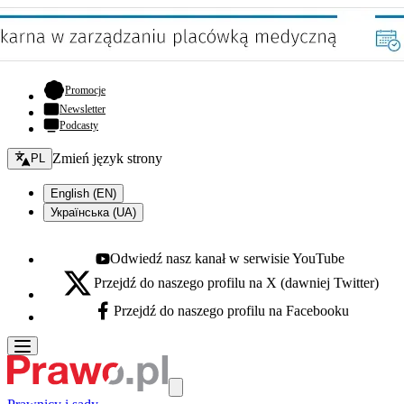
- otwiera się w nowej karcie
Promocje
Newsletter
Podcasty
Zmień język - bieżący:
Zmień język strony
PL
English (EN)
Українська (UA)
Odwiedź nasz kanał w serwisie YouTube
Youtube - otwiera się w nowej karcie
Przejdź do naszego profilu na X (dawniej Twitter)
X - otwiera się w nowej karcie
Przejdź do naszego profilu na Facebooku
Facebook - otwiera się w nowej karcie