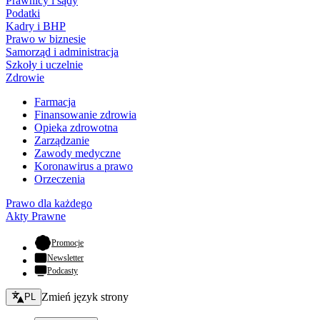
Prawnicy i sądy
Podatki
Kadry i BHP
Prawo w biznesie
Samorząd i administracja
Szkoły i uczelnie
Zdrowie
Farmacja
Finansowanie zdrowia
Opieka zdrowotna
Zarządzanie
Zawody medyczne
Koronawirus a prawo
Orzeczenia
Prawo dla każdego
Akty Prawne
- otwiera się w nowej karcie
Promocje
Newsletter
Podcasty
Zmień język - bieżący:
Zmień język strony
PL