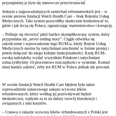
przynajmniej ja bym się stanowczo przeciwstawiał.
Jednym z najpoważniejszych zaniechań reformatorskich jest – w
ocenie prezesa fundacji Watch Health Care – brak Rejestru Usług
Medycznych. Taki system pozwoliłby skutecznie kontrolować to,
gdzie i jak leczą się Polacy, ograniczając marnotrawstwo i korupcję.
– Próbuje się stworzyć jakiś bardzo skomplikowany system, który
przypomina mi „never ending story”. Ciągle odwleka się
zakończenie i wprowadzenie tego RUM-u, kiedy Rejestr Usług
Medycznych można by natychmiast uruchomić w formie prostej i
potem dołączać do niego kolejne funkcjonalności. Kartę RUM-
owską należałoby wydać wszystkim Polakom i natychmiast
zobaczylibyśmy 10-procentowe oszczędności w systemie. Komuś
musi bardzo zależeć, żeby ten RUM w Polsce jednak nie powstał.
W ocenie fundacji Watch Health Care błędem było także
wprowadzenie ustawowego zakazu wywozu leków
refundowanych, który według jej przewidywań będzie
nieskuteczny, wpłynie za to na dalszy rozwój biurokracji i
związanych z nim kosztów.
– Ustawa o zakazie wywozu leków refundowanych z Polski jest