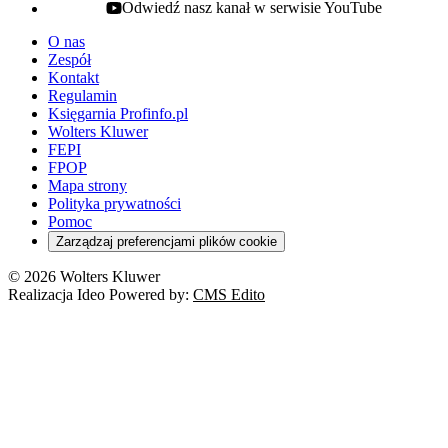
Odwiedź nasz kanał w serwisie YouTube
youtube - otwiera się w nowej karcie
O nas
Zespół
Kontakt
Regulamin
Księgarnia Profinfo.pl
Wolters Kluwer
FEPI
FPOP
Mapa strony
Polityka prywatności
Pomoc
Zarządzaj preferencjami plików cookie
© 2026 Wolters Kluwer
Realizacja Ideo Powered by:
CMS Edito