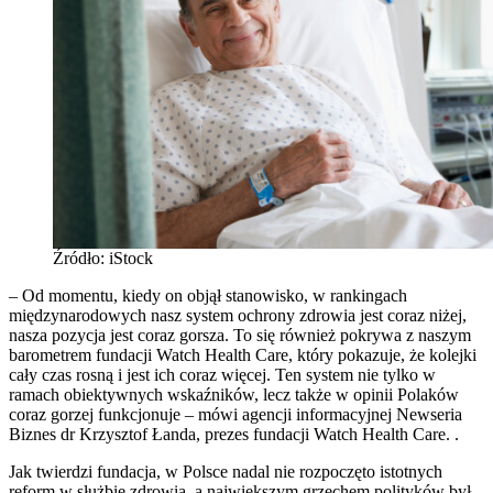
Źródło: iStock
– Od momentu, kiedy on objął stanowisko, w rankingach
międzynarodowych nasz system ochrony zdrowia jest coraz niżej,
nasza pozycja jest coraz gorsza. To się również pokrywa z naszym
barometrem fundacji Watch Health Care, który pokazuje, że kolejki
cały czas rosną i jest ich coraz więcej. Ten system nie tylko w
ramach obiektywnych wskaźników, lecz także w opinii Polaków
coraz gorzej funkcjonuje – mówi agencji informacyjnej Newseria
Biznes dr Krzysztof Łanda, prezes fundacji Watch Health Care. .
Jak twierdzi fundacja, w Polsce nadal nie rozpoczęto istotnych
reform w służbie zdrowia, a największym grzechem polityków był