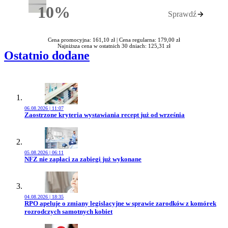
10%
Sprawdź
Rabatu
Cena promocyjna: 161,10 zł |
Cena regularna: 179,00 zł
Najniższa cena w ostatnich 30 dniach: 125,31 zł
Ostatnio dodane
06.08.2026 | 11:07
Przejdź do artykułu:
Zaostrzone kryteria wystawiania recept już od września
05.08.2026 | 06:11
Przejdź do artykułu:
NFZ nie zapłaci za zabiegi już wykonane
04.08.2026 | 18:35
Przejdź do artykułu:
RPO apeluje o zmiany legislacyjne w sprawie zarodków z komórek
rozrodczych samotnych kobiet