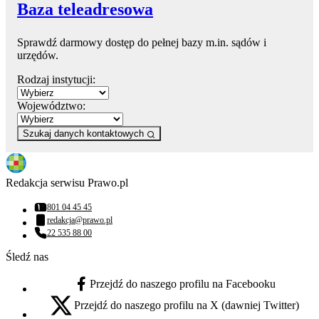
Baza teleadresowa
Sprawdź darmowy dostęp do pełnej bazy m.in. sądów i
urzędów.
Rodzaj instytucji:
Województwo:
Szukaj danych kontaktowych
Redakcja serwisu Prawo.pl
801 04 45 45
Numer telefonu:
redakcja@prawo.pl
Adres email:
22 535 88 00
Numer telefonu:
Śledź nas
Przejdź do naszego profilu na Facebooku
facebook - otwiera się w nowej karcie
Przejdź do naszego profilu na X (dawniej Twitter)
x - otwiera się w nowej karcie