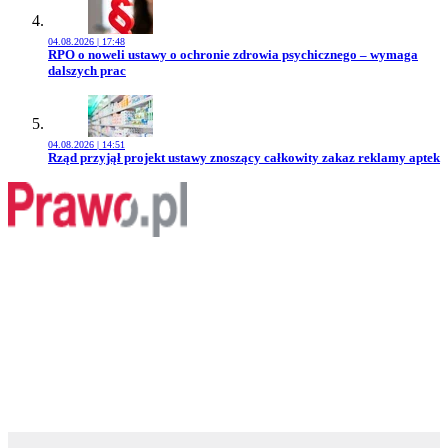
04.08.2026 | 17:48
Przejdź do artykułu:
RPO o noweli ustawy o ochronie zdrowia psychicznego – wymaga
dalszych prac
04.08.2026 | 14:51
Przejdź do artykułu:
Rząd przyjął projekt ustawy znoszący całkowity zakaz reklamy aptek