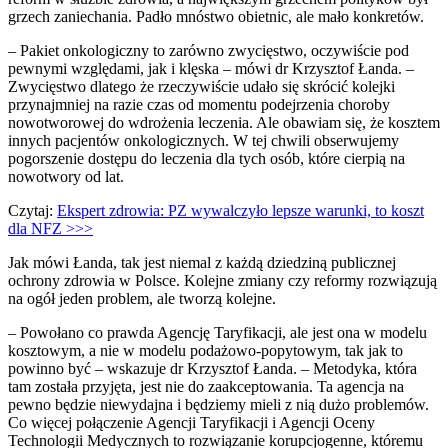
grzech zaniechania. Padło mnóstwo obietnic, ale mało konkretów.
– Pakiet onkologiczny to zarówno zwycięstwo, oczywiście pod
pewnymi względami, jak i klęska – mówi dr Krzysztof Łanda. –
Zwycięstwo dlatego że rzeczywiście udało się skrócić kolejki
przynajmniej na razie czas od momentu podejrzenia choroby
nowotworowej do wdrożenia leczenia. Ale obawiam się, że kosztem
innych pacjentów onkologicznych. W tej chwili obserwujemy
pogorszenie dostępu do leczenia dla tych osób, które cierpią na
nowotwory od lat.
Czytaj:
Ekspert zdrowia: PZ wywalczyło lepsze warunki, to koszt
dla NFZ >>>
Jak mówi Łanda, tak jest niemal z każdą dziedziną publicznej
ochrony zdrowia w Polsce. Kolejne zmiany czy reformy rozwiązują
na ogół jeden problem, ale tworzą kolejne.
– Powołano co prawda Agencję Taryfikacji, ale jest ona w modelu
kosztowym, a nie w modelu podażowo-popytowym, tak jak to
powinno być – wskazuje dr Krzysztof Łanda. – Metodyka, która
tam została przyjęta, jest nie do zaakceptowania. Ta agencja na
pewno będzie niewydajna i będziemy mieli z nią dużo problemów.
Co więcej połączenie Agencji Taryfikacji i Agencji Oceny
Technologii Medycznych to rozwiązanie korupcjogenne, któremu