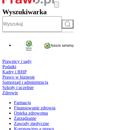
Wyszukiwarka
Szukaj
Nasze serwisy
Prawnicy i sądy
Podatki
Kadry i BHP
Prawo w biznesie
Samorząd i administracja
Szkoły i uczelnie
Zdrowie
Farmacja
Finansowanie zdrowia
Opieka zdrowotna
Zarządzanie
Zawody medyczne
Koronawirus a prawo