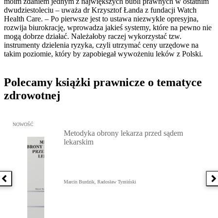
moim zdaniem jednym z największych bubli prawnych w ostatnim
dwudziestoleciu – uważa dr Krzysztof Łanda z fundacji Watch
Health Care. – Po pierwsze jest to ustawa niezwykle opresyjna,
rozwija biurokrację, wprowadza jakieś systemy, które na pewno nie
mogą dobrze działać. Należałoby raczej wykorzystać tzw.
instrumenty dzielenia ryzyka, czyli utrzymać ceny urzędowe na
takim poziomie, który by zapobiegał wywożeniu leków z Polski.
Polecamy książki prawnicze o tematyce
zdrowotnej
Przejdź do: Metodyka obrony lekarza przed sądem lekarskim, Marc
NOWOŚĆ
Metodyka obrony lekarza przed sądem
lekarskim
Poprzednia książka
N
Marcin Burdzik, Radosław Tymiński