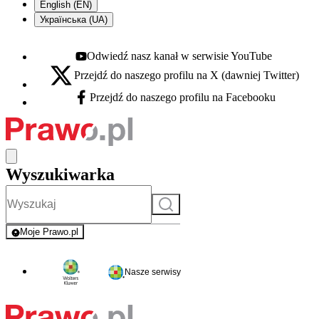
English (EN)
Українська (UA)
Odwiedź nasz kanał w serwisie YouTube
Youtube - otwiera się w nowej karcie
Przejdź do naszego profilu na X (dawniej Twitter)
X - otwiera się w nowej karcie
Przejdź do naszego profilu na Facebooku
Facebook - otwiera się w nowej karcie
Wyszukiwarka
Szukaj
Moje Prawo.pl
- rejestracja i logowanie do serwisu
Nasze serwisy