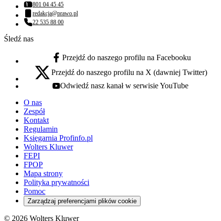
801 04 45 45
Numer telefonu:
redakcja@prawo.pl
Adres email:
22 535 88 00
Numer telefonu:
Śledź nas
Przejdź do naszego profilu na Facebooku
facebook - otwiera się w nowej karcie
Przejdź do naszego profilu na X (dawniej Twitter)
x - otwiera się w nowej karcie
Odwiedź nasz kanał w serwisie YouTube
youtube - otwiera się w nowej karcie
O nas
Zespół
Kontakt
Regulamin
Księgarnia Profinfo.pl
Wolters Kluwer
FEPI
FPOP
Mapa strony
Polityka prywatności
Pomoc
Zarządzaj preferencjami plików cookie
© 2026 Wolters Kluwer