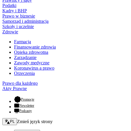
Prawnicy i sądy
Podatki
Kadry i BHP
Prawo w biznesie
Samorząd i administracja
Szkoły i uczelnie
Zdrowie
Farmacja
Finansowanie zdrowia
Opieka zdrowotna
Zarządzanie
Zawody medyczne
Koronawirus a prawo
Orzeczenia
Prawo dla każdego
Akty Prawne
- otwiera się w nowej karcie
Promocje
Newsletter
Podcasty
Zmień język - bieżący:
Zmień język strony
PL