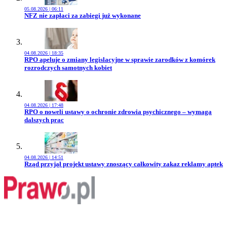
05.08.2026 | 06:11
Przejdź do artykułu:
NFZ nie zapłaci za zabiegi już wykonane
04.08.2026 | 18:35
Przejdź do artykułu:
RPO apeluje o zmiany legislacyjne w sprawie zarodków z komórek
rozrodczych samotnych kobiet
04.08.2026 | 17:48
Przejdź do artykułu:
RPO o noweli ustawy o ochronie zdrowia psychicznego – wymaga
dalszych prac
04.08.2026 | 14:51
Przejdź do artykułu:
Rząd przyjął projekt ustawy znoszący całkowity zakaz reklamy aptek