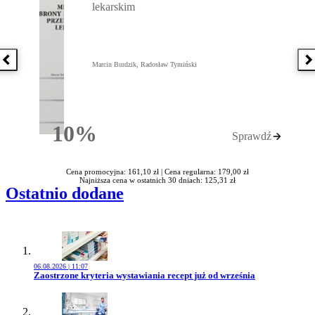
lekarskim
Poprzednia książka
N
Marcin Burdzik, Radosław Tymiński
10%
Sprawdź
Rabatu
Cena promocyjna: 161,10 zł |
Cena regularna: 179,00 zł
Najniższa cena w ostatnich 30 dniach: 125,31 zł
Ostatnio dodane
06.08.2026 | 11:07
Przejdź do artykułu:
Zaostrzone kryteria wystawiania recept już od września