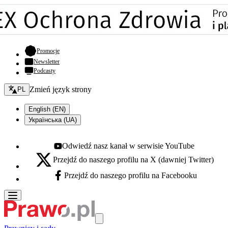
- otwiera się w nowej karcie
Promocje
Newsletter
Podcasty
Zmień język - bieżący:
Zmień język strony
PL
English (EN)
Українська (UA)
Odwiedź nasz kanał w serwisie YouTube
Youtube - otwiera się w nowej karcie
Przejdź do naszego profilu na X (dawniej Twitter)
X - otwiera się w nowej karcie
Przejdź do naszego profilu na Facebooku
Facebook - otwiera się w nowej karcie