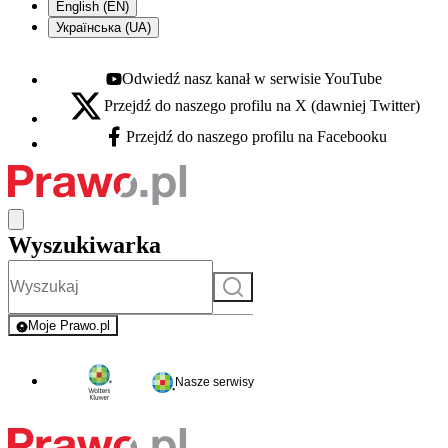
English (EN)
Українська (UA)
Odwiedź nasz kanał w serwisie YouTube
Youtube - otwiera się w nowej karcie
Przejdź do naszego profilu na X (dawniej Twitter)
X - otwiera się w nowej karcie
Przejdź do naszego profilu na Facebooku
Facebook - otwiera się w nowej karcie
Wyszukiwarka
Szukaj
Moje Prawo.pl
- rejestracja i logowanie do serwisu
Nasze serwisy