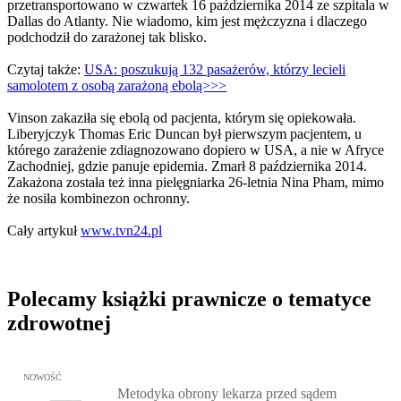
przetransportowano w czwartek 16 października 2014 ze szpitala w
Dallas do Atlanty. Nie wiadomo, kim jest mężczyzna i dlaczego
podchodził do zarażonej tak blisko.
Czytaj także:
USA: poszukują 132 pasażerów, którzy lecieli
samolotem z osobą zarażoną ebolą>>>
Vinson zakaziła się ebolą od pacjenta, którym się opiekowała.
Liberyjczyk Thomas Eric Duncan był pierwszym pacjentem, u
którego zarażenie zdiagnozowano dopiero w USA, a nie w Afryce
Zachodniej, gdzie panuje epidemia. Zmarł 8 października 2014.
Zakażona została też inna pielęgniarka 26-letnia Nina Pham, mimo
że nosiła kombinezon ochronny.
Cały artykuł
www.tvn24.pl
Polecamy książki prawnicze o tematyce
zdrowotnej
Przejdź do: Metodyka obrony lekarza przed sądem lekarskim, Marc
NOWOŚĆ
Metodyka obrony lekarza przed sądem