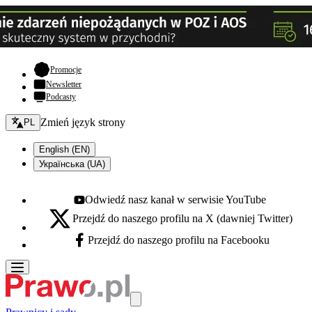
- otwiera się w nowej karcie
Promocje
Newsletter
Podcasty
Zmień język - bieżący:
Zmień język strony
PL
English (EN)
Українська (UA)
Odwiedź nasz kanał w serwisie YouTube
Youtube - otwiera się w nowej karcie
Przejdź do naszego profilu na X (dawniej Twitter)
X - otwiera się w nowej karcie
Przejdź do naszego profilu na Facebooku
Facebook - otwiera się w nowej karcie