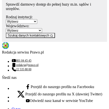
Sprawdź darmowy dostęp do pełnej bazy m.in. sądów i
urzędów.
Rodzaj instytucji:
Województwo:
Szukaj danych kontaktowych
Redakcja serwisu Prawo.pl
801 04 45 45
Numer telefonu:
redakcja@prawo.pl
Adres email:
22 535 88 00
Numer telefonu:
Śledź nas
Przejdź do naszego profilu na Facebooku
facebook - otwiera się w nowej karcie
Przejdź do naszego profilu na X (dawniej Twitter)
x - otwiera się w nowej karcie
Odwiedź nasz kanał w serwisie YouTube
youtube - otwiera się w nowej karcie
O nas