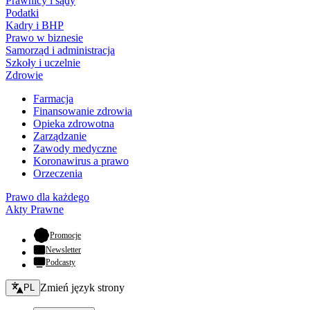
Prawnicy i sądy
Podatki
Kadry i BHP
Prawo w biznesie
Samorząd i administracja
Szkoły i uczelnie
Zdrowie
Farmacja
Finansowanie zdrowia
Opieka zdrowotna
Zarządzanie
Zawody medyczne
Koronawirus a prawo
Orzeczenia
Prawo dla każdego
Akty Prawne
- otwiera się w nowej karcie
Promocje
Newsletter
Podcasty
Zmień język - bieżący:
Zmień język strony
PL