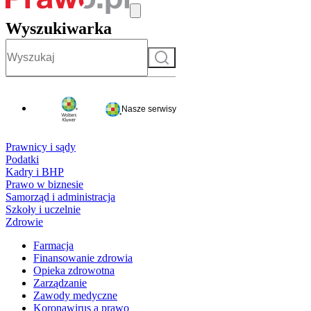
Wyszukiwarka
Szukaj
Nasze serwisy
Prawnicy i sądy
Podatki
Kadry i BHP
Prawo w biznesie
Samorząd i administracja
Szkoły i uczelnie
Zdrowie
Farmacja
Finansowanie zdrowia
Opieka zdrowotna
Zarządzanie
Zawody medyczne
Koronawirus a prawo