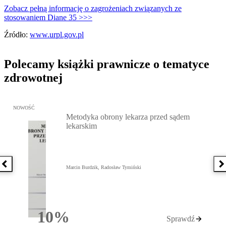
Zobacz pełną informację o zagrożeniach związanych ze
stosowaniem Diane 35 >>>
Źródło:
www.urpl.gov.pl
Polecamy książki prawnicze o tematyce
zdrowotnej
Przejdź do: Metodyka obrony lekarza przed sądem lekarskim, Marc
NOWOŚĆ
Metodyka obrony lekarza przed sądem
lekarskim
Poprzednia książka
N
Marcin Burdzik, Radosław Tymiński
10%
Sprawdź
Rabatu