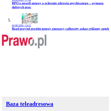
Przejdź do artykułu:
RPO o noweli ustawy o ochronie zdrowia psychicznego – wymaga
dalszych prac
04.08.2026 | 14:51
Przejdź do artykułu:
Rząd przyjął projekt ustawy znoszący całkowity zakaz reklamy aptek
Baza teleadresowa