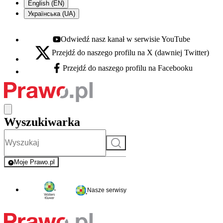
English (EN)
Українська (UA)
Odwiedź nasz kanał w serwisie YouTube
Youtube - otwiera się w nowej karcie
Przejdź do naszego profilu na X (dawniej Twitter)
X - otwiera się w nowej karcie
Przejdź do naszego profilu na Facebooku
Facebook - otwiera się w nowej karcie
Wyszukiwarka
Szukaj
Moje Prawo.pl
- rejestracja i logowanie do serwisu
Nasze serwisy