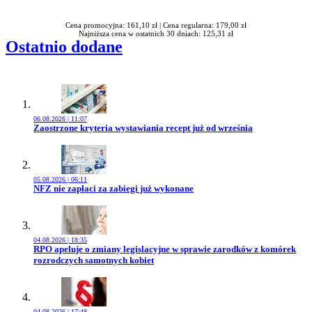
Cena promocyjna: 161,10 zł |
Cena regularna: 179,00 zł
Najniższa cena w ostatnich 30 dniach: 125,31 zł
Ostatnio dodane
06.08.2026 | 11:07
Przejdź do artykułu:
Zaostrzone kryteria wystawiania recept już od września
05.08.2026 | 06:11
Przejdź do artykułu:
NFZ nie zapłaci za zabiegi już wykonane
04.08.2026 | 18:35
Przejdź do artykułu:
RPO apeluje o zmiany legislacyjne w sprawie zarodków z komórek
rozrodczych samotnych kobiet
04.08.2026 | 17:48