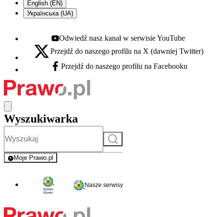
English (EN)
Українська (UA)
Odwiedź nasz kanał w serwisie YouTube
Youtube - otwiera się w nowej karcie
Przejdź do naszego profilu na X (dawniej Twitter)
X - otwiera się w nowej karcie
Przejdź do naszego profilu na Facebooku
Facebook - otwiera się w nowej karcie
Wyszukiwarka
Szukaj
Moje Prawo.pl
- rejestracja i logowanie do serwisu
Nasze serwisy