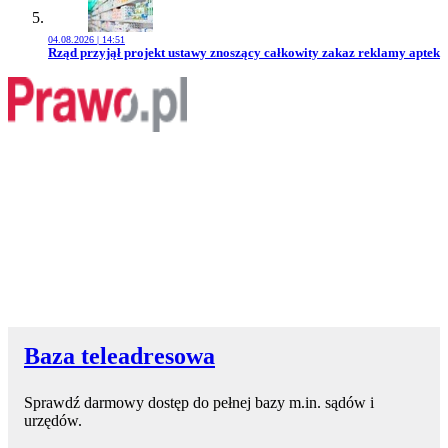
04.08.2026 | 14:51
Przejdź do artykułu:
Rząd przyjął projekt ustawy znoszący całkowity zakaz reklamy aptek
Baza teleadresowa
Sprawdź darmowy dostęp do pełnej bazy m.in. sądów i
urzędów.