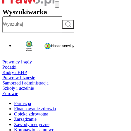
Wyszukiwarka
Szukaj
Nasze serwisy
Prawnicy i sądy
Podatki
Kadry i BHP
Prawo w biznesie
Samorząd i administracja
Szkoły i uczelnie
Zdrowie
Farmacja
Finansowanie zdrowia
Opieka zdrowotna
Zarządzanie
Zawody medyczne
Koronawirus a prawo