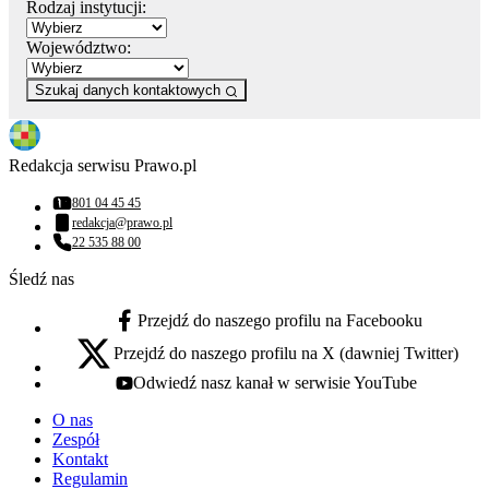
Rodzaj instytucji:
Województwo:
Szukaj danych kontaktowych
Redakcja serwisu Prawo.pl
801 04 45 45
Numer telefonu:
redakcja@prawo.pl
Adres email:
22 535 88 00
Numer telefonu:
Śledź nas
Przejdź do naszego profilu na Facebooku
facebook - otwiera się w nowej karcie
Przejdź do naszego profilu na X (dawniej Twitter)
x - otwiera się w nowej karcie
Odwiedź nasz kanał w serwisie YouTube
youtube - otwiera się w nowej karcie
O nas
Zespół
Kontakt
Regulamin