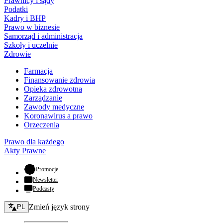
Prawnicy i sądy
Podatki
Kadry i BHP
Prawo w biznesie
Samorząd i administracja
Szkoły i uczelnie
Zdrowie
Farmacja
Finansowanie zdrowia
Opieka zdrowotna
Zarządzanie
Zawody medyczne
Koronawirus a prawo
Orzeczenia
Prawo dla każdego
Akty Prawne
- otwiera się w nowej karcie
Promocje
Newsletter
Podcasty
Zmień język - bieżący:
Zmień język strony
PL