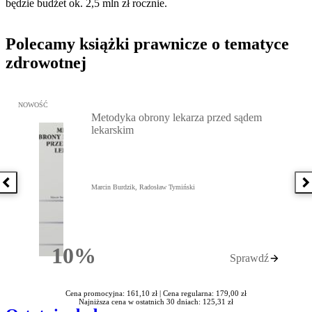
będzie budżet ok. 2,5 mln zł rocznie.
Polecamy książki prawnicze o tematyce
zdrowotnej
Przejdź do: Metodyka obrony lekarza przed sądem lekarskim, Marc
NOWOŚĆ
Metodyka obrony lekarza przed sądem
lekarskim
Poprzednia książka
N
Marcin Burdzik, Radosław Tymiński
10%
Sprawdź
Rabatu
Cena promocyjna: 161,10 zł |
Cena regularna: 179,00 zł
Najniższa cena w ostatnich 30 dniach: 125,31 zł