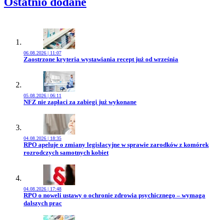
Ostatnio dodane
06.08.2026 | 11:07
Przejdź do artykułu:
Zaostrzone kryteria wystawiania recept już od września
05.08.2026 | 06:11
Przejdź do artykułu:
NFZ nie zapłaci za zabiegi już wykonane
04.08.2026 | 18:35
Przejdź do artykułu:
RPO apeluje o zmiany legislacyjne w sprawie zarodków z komórek
rozrodczych samotnych kobiet
04.08.2026 | 17:48
Przejdź do artykułu:
RPO o noweli ustawy o ochronie zdrowia psychicznego – wymaga
dalszych prac