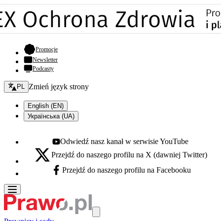
- otwiera się w nowej karcie
Promocje
Newsletter
Podcasty
Zmień język - bieżący:
Zmień język strony
PL
English (EN)
Українська (UA)
Odwiedź nasz kanał w serwisie YouTube
Youtube - otwiera się w nowej karcie
Przejdź do naszego profilu na X (dawniej Twitter)
X - otwiera się w nowej karcie
Przejdź do naszego profilu na Facebooku
Facebook - otwiera się w nowej karcie