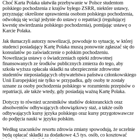
Choć Karta Polaka ułatwiła przebywanie w Polsce studentom
polskiego pochodzenia z krajów byłego ZSRR, niektóre ustawy,
przyznając określone uprawnienia osobom polskiego pochodzenia,
odwołują się wciąż jedynie do ustawy o repatriacji (regulującej
kwestię stwierdzania polskiego pochodzenia), pomijając ustawę o
Karcie Polaka.
Jak tłumaczyli autorzy nowelizacji, powoduje to sytuację, w której
studenci posiadający Kartę Polaka muszą ponownie zgłaszać się do
konsulatów po zaświadczenie o polskim pochodzeniu.
Nowelizacja ustawy o świadczeniach opieki zdrowotnej
finansowanych ze środków publicznych zmierza do tego, aby
szkoła wyższa opłacała składki na ubezpieczenie zdrowotne
studentów nieposiadających obywatelstwa państwa członkowskiego
Unii Europejskiej nie tylko w przypadku, gdy osoby te zostały
uznane za osoby pochodzenia polskiego w rozumieniu przepisów o
repatriacji, ale także wtedy, gdy posiadają ważną Kartę Polaka.
Dotyczy to również uczestników studiów doktoranckich oraz
absolwentów odbywających obowiązkowy staż, a także osób
odbywających kursy języka polskiego oraz kursy przygotowawcze
do podjęcia nauki w języku polskim.
Według szacunków resortu zdrowia zmiany spowodują, że uczelnie
będą opłacać składki za dodatkowe 4,5 tys. osób, co kosztować