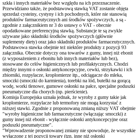
szkła i innych materiałów bez względu na ich przeznaczenie.
Przewidziano także, że podstawową stawką VAT zostanie objęta
sprzedaż cysteiny, cystyny i ich pochodnych, które nie stanowią
produktów farmaceutycznych ani środków spożywczych, a są -
zgodnie z załącznikiem nr 3 do ustawy o VAT - obecnie
opodatkowane preferencyjną stawką. Substancje te są zwykle
używane jako składniki środków spożywczych (głównie
suplementy diety) oraz jako składniki produktów farmaceutycznych.
Podstawowa stawka obejmie też niektóre produkty z pozycji 93
załącznika. Obecnie dotyczy ona towarów z gumy, innej niż ebonit
(z wyposażeniem z ebonitu lub innych materiałów lub bez),
stosowane do celów higienicznych lub profilaktycznych. Chodzi
między innymi o osłonki antykoncepcyjne, cewki, strzykawki i ich
zbiorniki, rozpylacze, kroplomierze itp., odciągacze do mleka,
smoczki (smoczki do karmienia), torebki na lód, butelki na gorącą
wodę, worki tlenowe, gumowe osłonki na pałce, specjalne poduszki
pneumatyczne dla chorych (np. pierścienie).
Komisja Europejska uznała jednak, że wyroby z gumy takie jak
kroplomierze, rozpylacze lub termofory nie mogą korzystać z
niższej stawki. Zgodnie z proponowaną zmianą niższy VAT obejmie
"wyroby higieniczne lub farmaceutyczne (włączając smoczki) z
gumy innej niż ebonit - wyłącznie osłonki antykoncepcyjne oraz
poduszki pneumatyczne".
"Wprowadzenie proponowanej zmiany nie spowoduje, że wszystkie
wyłączone z tej pozycji towary (tzn. inne niż osłonki