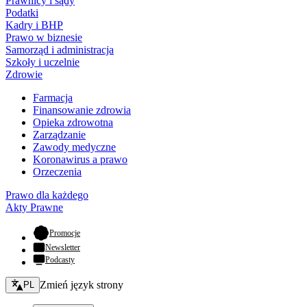
Prawnicy i sądy
Podatki
Kadry i BHP
Prawo w biznesie
Samorząd i administracja
Szkoły i uczelnie
Zdrowie
Farmacja
Finansowanie zdrowia
Opieka zdrowotna
Zarządzanie
Zawody medyczne
Koronawirus a prawo
Orzeczenia
Prawo dla każdego
Akty Prawne
- otwiera się w nowej karcie
Promocje
Newsletter
Podcasty
Zmień język - bieżący:
Zmień język strony
PL