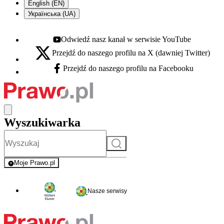
English (EN)
Українська (UA)
Odwiedź nasz kanał w serwisie YouTube
Youtube - otwiera się w nowej karcie
Przejdź do naszego profilu na X (dawniej Twitter)
X - otwiera się w nowej karcie
Przejdź do naszego profilu na Facebooku
Facebook - otwiera się w nowej karcie
Wyszukiwarka
Szukaj
Moje Prawo.pl
- rejestracja i logowanie do serwisu
Nasze serwisy