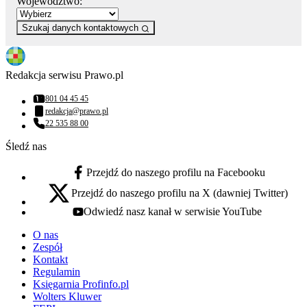
Województwo:
Szukaj danych kontaktowych
Redakcja serwisu Prawo.pl
801 04 45 45
Numer telefonu:
redakcja@prawo.pl
Adres email:
22 535 88 00
Numer telefonu:
Śledź nas
Przejdź do naszego profilu na Facebooku
facebook - otwiera się w nowej karcie
Przejdź do naszego profilu na X (dawniej Twitter)
x - otwiera się w nowej karcie
Odwiedź nasz kanał w serwisie YouTube
youtube - otwiera się w nowej karcie
O nas
Zespół
Kontakt
Regulamin
Księgarnia Profinfo.pl
Wolters Kluwer