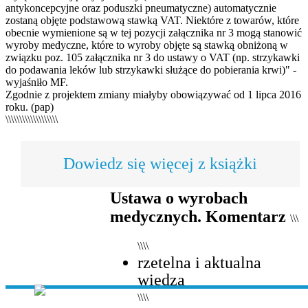
antykoncepcyjne oraz poduszki pneumatyczne) automatycznie
zostaną objęte podstawową stawką VAT. Niektóre z towarów, które
obecnie wymienione są w tej pozycji załącznika nr 3 mogą stanowić
wyroby medyczne, które to wyroby objęte są stawką obniżoną w
związku poz. 105 załącznika nr 3 do ustawy o VAT (np. strzykawki
do podawania leków lub strzykawki służące do pobierania krwi)" -
wyjaśniło MF.
Zgodnie z projektem zmiany miałyby obowiązywać od 1 lipca 2016
roku. (pap)
\\\\\\\\\\\\\\\\\\\
Dowiedz się więcej z książki
Ustawa o wyrobach
medycznych. Komentarz
\\\
\\\\
rzetelna i aktualna
wiedza
\\\\