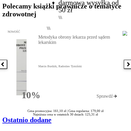
darmowa wysyłka od
Polecamy książki prawnicze o tematyce
50 zł
zdrowotnej
\\\
\\\
Przejdź do: Metodyka obrony lekarza przed sądem lekarskim, Marc
NOWOŚĆ
Metodyka obrony lekarza przed sądem
lekarskim
Poprzednia książka
N
Marcin Burdzik, Radosław Tymiński
10%
Sprawdź
Rabatu
Cena promocyjna: 161,10 zł |
Cena regularna: 179,00 zł
Najniższa cena w ostatnich 30 dniach: 125,31 zł
Ostatnio dodane