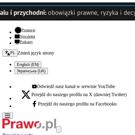
- otwiera się w nowej karcie
Promocje
Newsletter
Podcasty
Zmień język - bieżący:
Zmień język strony
PL
English (EN)
Українська (UA)
Odwiedź nasz kanał w serwisie YouTube
Youtube - otwiera się w nowej karcie
Przejdź do naszego profilu na X (dawniej Twitter)
X - otwiera się w nowej karcie
Przejdź do naszego profilu na Facebooku
Facebook - otwiera się w nowej karcie