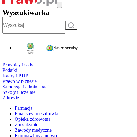
Wyszukiwarka
Szukaj
Nasze serwisy
Prawnicy i sądy
Podatki
Kadry i BHP
Prawo w biznesie
Samorząd i administracja
Szkoły i uczelnie
Zdrowie
Farmacja
Finansowanie zdrowia
Opieka zdrowotna
Zarządzanie
Zawody medyczne
Koronawirus a prawo