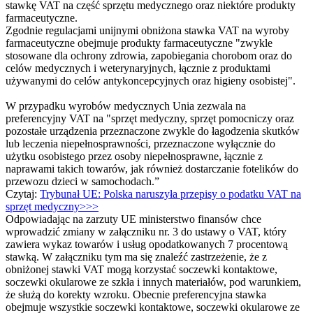
stawkę VAT na część sprzętu medycznego oraz niektóre produkty
farmaceutyczne.
Zgodnie regulacjami unijnymi obniżona stawka VAT na wyroby
farmaceutyczne obejmuje produkty farmaceutyczne "zwykle
stosowane dla ochrony zdrowia, zapobiegania chorobom oraz do
celów medycznych i weterynaryjnych, łącznie z produktami
używanymi do celów antykoncepcyjnych oraz higieny osobistej".
W przypadku wyrobów medycznych Unia zezwala na
preferencyjny VAT na "sprzęt medyczny, sprzęt pomocniczy oraz
pozostałe urządzenia przeznaczone zwykle do łagodzenia skutków
lub leczenia niepełnosprawności, przeznaczone wyłącznie do
użytku osobistego przez osoby niepełnosprawne, łącznie z
naprawami takich towarów, jak również dostarczanie fotelików do
przewozu dzieci w samochodach.”
Czytaj:
Trybunał UE: Polska naruszyła przepisy o podatku VAT na
sprzęt medyczny>>>
Odpowiadając na zarzuty UE ministerstwo finansów chce
wprowadzić zmiany w załączniku nr. 3 do ustawy o VAT, który
zawiera wykaz towarów i usług opodatkowanych 7 procentową
stawką. W załączniku tym ma się znaleźć zastrzeżenie, że z
obniżonej stawki VAT mogą korzystać soczewki kontaktowe,
soczewki okularowe ze szkła i innych materiałów, pod warunkiem,
że służą do korekty wzroku. Obecnie preferencyjna stawka
obejmuje wszystkie soczewki kontaktowe, soczewki okularowe ze