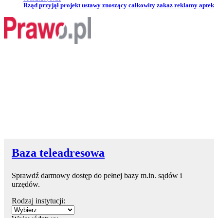
Przejdź do artykułu:
Rząd przyjął projekt ustawy znoszący całkowity zakaz reklamy aptek
Baza teleadresowa
Sprawdź darmowy dostęp do pełnej bazy m.in. sądów i
urzędów.
Rodzaj instytucji: