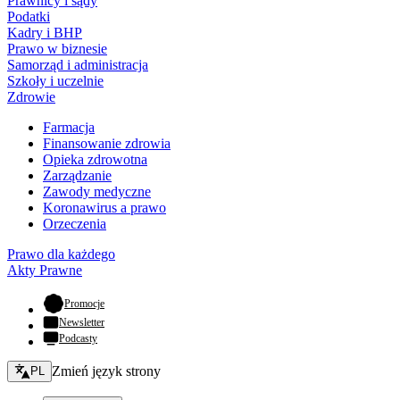
Prawnicy i sądy
Podatki
Kadry i BHP
Prawo w biznesie
Samorząd i administracja
Szkoły i uczelnie
Zdrowie
Farmacja
Finansowanie zdrowia
Opieka zdrowotna
Zarządzanie
Zawody medyczne
Koronawirus a prawo
Orzeczenia
Prawo dla każdego
Akty Prawne
- otwiera się w nowej karcie
Promocje
Newsletter
Podcasty
Zmień język - bieżący:
Zmień język strony
PL