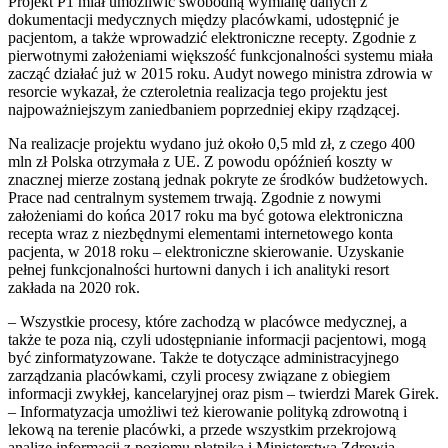
Projekt P1 miał umożliwić swobodną wymianę danych z
dokumentacji medycznych między placówkami, udostępnić je
pacjentom, a także wprowadzić elektroniczne recepty. Zgodnie z
pierwotnymi założeniami większość funkcjonalności systemu miała
zacząć działać już w 2015 roku. Audyt nowego ministra zdrowia w
resorcie wykazał, że czteroletnia realizacja tego projektu jest
najpoważniejszym zaniedbaniem poprzedniej ekipy rządzącej.
Na realizacje projektu wydano już około 0,5 mld zł, z czego 400
mln zł Polska otrzymała z UE. Z powodu opóźnień koszty w
znacznej mierze zostaną jednak pokryte ze środków budżetowych.
Prace nad centralnym systemem trwają. Zgodnie z nowymi
założeniami do końca 2017 roku ma być gotowa elektroniczna
recepta wraz z niezbędnymi elementami internetowego konta
pacjenta, w 2018 roku – elektroniczne skierowanie. Uzyskanie
pełnej funkcjonalności hurtowni danych i ich analityki resort
zakłada na 2020 rok.
– Wszystkie procesy, które zachodzą w placówce medycznej, a
także te poza nią, czyli udostępnianie informacji pacjentowi, mogą
być zinformatyzowane. Także te dotyczące administracyjnego
zarządzania placówkami, czyli procesy związane z obiegiem
informacji zwykłej, kancelaryjnej oraz pism – twierdzi Marek Girek.
– Informatyzacja umożliwi też kierowanie polityką zdrowotną i
lekową na terenie placówki, a przede wszystkim przekrojową
analizę informacji z poziomu płatnika i Ministerstwa Zdrowia.