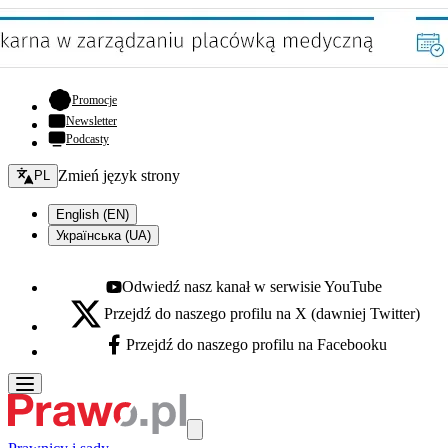
- otwiera się w nowej karcie
Promocje
Newsletter
Podcasty
Zmień język - bieżący:
Zmień język strony
PL
English (EN)
Українська (UA)
Odwiedź nasz kanał w serwisie YouTube
Youtube - otwiera się w nowej karcie
Przejdź do naszego profilu na X (dawniej Twitter)
X - otwiera się w nowej karcie
Przejdź do naszego profilu na Facebooku
Facebook - otwiera się w nowej karcie