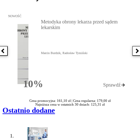
Przejdź do: Metodyka obrony lekarza przed sądem lekarskim, Marc
NOWOŚĆ
Metodyka obrony lekarza przed sądem
lekarskim
Poprzednia książka
N
Marcin Burdzik, Radosław Tymiński
10%
Sprawdź
Rabatu
Cena promocyjna: 161,10 zł |
Cena regularna: 179,00 zł
Najniższa cena w ostatnich 30 dniach: 125,31 zł
Ostatnio dodane