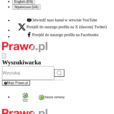
English (EN)
Українська (UA)
Odwiedź nasz kanał w serwisie YouTube
Youtube - otwiera się w nowej karcie
Przejdź do naszego profilu na X (dawniej Twitter)
X - otwiera się w nowej karcie
Przejdź do naszego profilu na Facebooku
Facebook - otwiera się w nowej karcie
Wyszukiwarka
Szukaj
Moje Prawo.pl
- rejestracja i logowanie do serwisu
Nasze serwisy