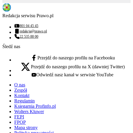
Redakcja serwisu Prawo.pl
801 04 45 45
Numer telefonu:
redakcja@prawo.pl
Adres email:
22 535 88 00
Numer telefonu:
Śledź nas
Przejdź do naszego profilu na Facebooku
facebook - otwiera się w nowej karcie
Przejdź do naszego profilu na X (dawniej Twitter)
x - otwiera się w nowej karcie
Odwiedź nasz kanał w serwisie YouTube
youtube - otwiera się w nowej karcie
O nas
Zespół
Kontakt
Regulamin
Księgarnia Profinfo.pl
Wolters Kluwer
FEPI
FPOP
Mapa strony
Polityka prywatności