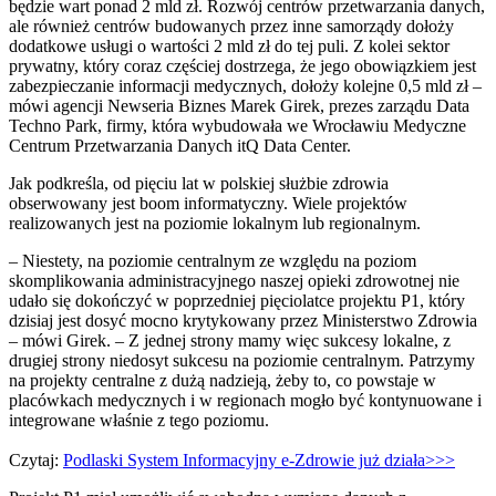
będzie wart ponad 2 mld zł. Rozwój centrów przetwarzania danych,
ale również centrów budowanych przez inne samorządy dołoży
dodatkowe usługi o wartości 2 mld zł do tej puli. Z kolei sektor
prywatny, który coraz częściej dostrzega, że jego obowiązkiem jest
zabezpieczanie informacji medycznych, dołoży kolejne 0,5 mld zł –
mówi agencji Newseria Biznes Marek Girek, prezes zarządu Data
Techno Park, firmy, która wybudowała we Wrocławiu Medyczne
Centrum Przetwarzania Danych itQ Data Center.
Jak podkreśla, od pięciu lat w polskiej służbie zdrowia
obserwowany jest boom informatyczny. Wiele projektów
realizowanych jest na poziomie lokalnym lub regionalnym.
– Niestety, na poziomie centralnym ze względu na poziom
skomplikowania administracyjnego naszej opieki zdrowotnej nie
udało się dokończyć w poprzedniej pięciolatce projektu P1, który
dzisiaj jest dosyć mocno krytykowany przez Ministerstwo Zdrowia
– mówi Girek. – Z jednej strony mamy więc sukcesy lokalne, z
drugiej strony niedosyt sukcesu na poziomie centralnym. Patrzymy
na projekty centralne z dużą nadzieją, żeby to, co powstaje w
placówkach medycznych i w regionach mogło być kontynuowane i
integrowane właśnie z tego poziomu.
Czytaj:
Podlaski System Informacyjny e-Zdrowie już działa>>>