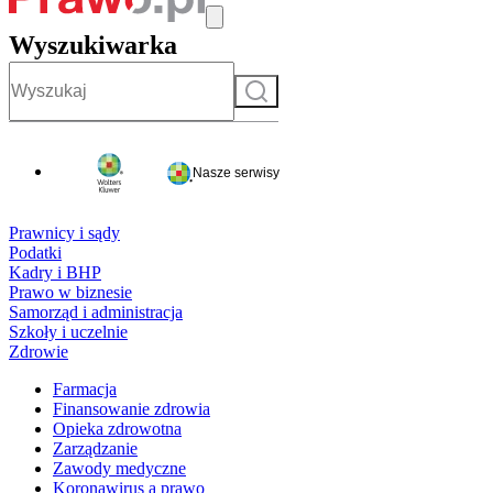
Wyszukiwarka
Szukaj
Nasze serwisy
Prawnicy i sądy
Podatki
Kadry i BHP
Prawo w biznesie
Samorząd i administracja
Szkoły i uczelnie
Zdrowie
Farmacja
Finansowanie zdrowia
Opieka zdrowotna
Zarządzanie
Zawody medyczne
Koronawirus a prawo