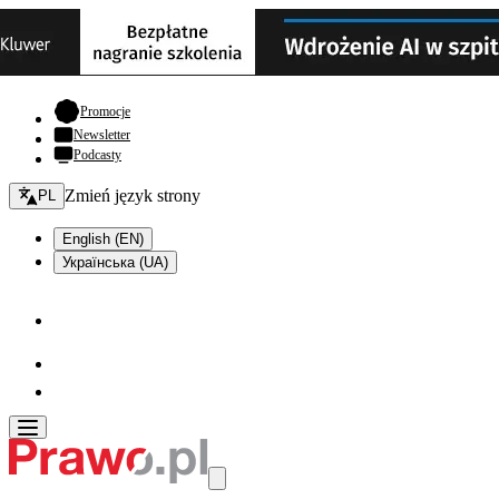
- otwiera się w nowej karcie
Promocje
Newsletter
Podcasty
Zmień język - bieżący:
Zmień język strony
PL
English (EN)
Українська (UA)