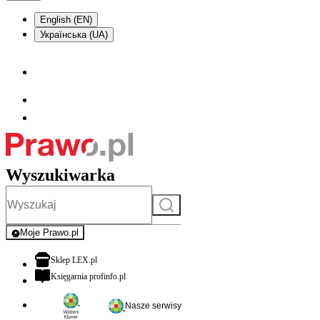
English (EN)
Українська (UA)
Wyszukiwarka
Szukaj
Moje Prawo.pl
- rejestracja i logowanie do serwisu
otwiera się w nowej karcie
Sklep LEX.pl
otwiera się w nowej karcie
Księgarnia profinfo.pl
Nasze serwisy