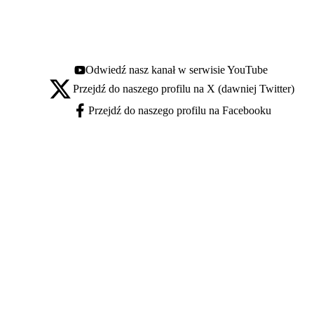
Odwiedź nasz kanał w serwisie YouTube
Youtube - otwiera się w nowej karcie
Przejdź do naszego profilu na X (dawniej Twitter)
X - otwiera się w nowej karcie
Przejdź do naszego profilu na Facebooku
Facebook - otwiera się w nowej karcie