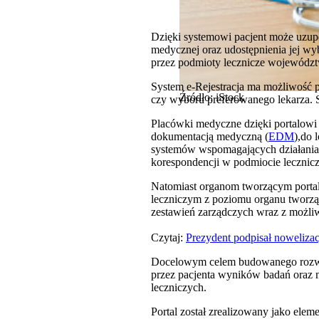
Dzięki systemowi pacjent może uzup
medycznej oraz udostępnienia jej w
przez podmioty lecznicze województ
System e-Rejestracja ma możliwość p
Źródło: iStock
czy wyboru preferowanego lekarza. 
Placówki medyczne dzięki portalowi
dokumentacją medyczną (
EDM
),do 
systemów wspomagających działania
korespondencji w podmiocie leczni
Natomiast organom tworzącym portal
leczniczym z poziomu organu tworząc
zestawień zarządczych wraz z możli
Czytaj:
Prezydent podpisał noweliza
Docelowym celem budowanego rozwiąz
przez pacjenta wyników badań oraz 
leczniczych.
Portal został zrealizowany jako ele