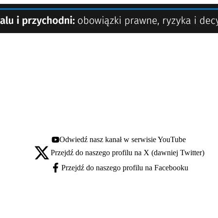
Odwiedź nasz kanał w serwisie YouTube
Youtube - otwiera się w nowej karcie
Przejdź do naszego profilu na X (dawniej Twitter)
X - otwiera się w nowej karcie
Przejdź do naszego profilu na Facebooku
Facebook - otwiera się w nowej karcie