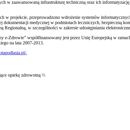
h w zaawansowaną infrastrukturę techniczną oraz ich informatyzację,
ch w projekcie, przeprowadzono wdrożenie systemów informatycznyc
ej dokumentacji medycznej w podmiotach leczniczych, bezpieczną k
ą Regionalną, w szczególności w zakresie udostępniania elektroniczn
jny e-Zdrowie” współfinansowany jest przez Unię Europejską w rama
ego na lata 2007-2013.
otapodlasia.pl/.
jące opiekę zdrowotną
\\\