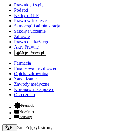
Prawnicy i sądy
Podatki
Kadry i BHP
Prawo w biznesie
Samorząd i administracja
Szkoły i uczelnie
Zdrowie
Prawo dla każdego
Akty Prawne
Moje Prawo.pl
- rejestracja i logowanie do serwisu
Farmacja
Finansowanie zdrowia
Opieka zdrowotna
Zarządzanie
Zawody medyczne
Koronawirus a prawo
Orzeczenia
- otwiera się w nowej karcie
Promocje
Newsletter
Podcasty
Zmień język - bieżący:
Zmień język strony
PL