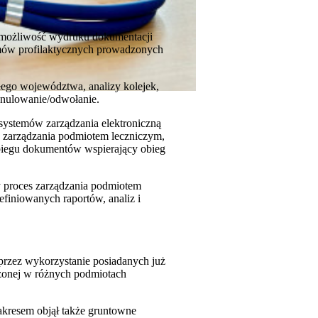
a możliwość wydruku dokumentacji
amów profilaktycznych prowadzonych
łego województwa, analizy kolejek,
anulowanie/odwołanie.
systemów zarządzania elektroniczną
s zarządzania podmiotem leczniczym,
biegu dokumentów wspierający obieg
y proces zarządzania podmiotem
finiowanych raportów, analiz i
przez wykorzystanie posiadanych już
zonej w różnych podmiotach
akresem objął także gruntowne