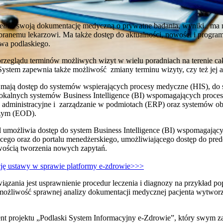
ełnić swoją dokumentację medyczną o prywatne badania, wyniki., m
ybranemu lekarzowi. Ma także dostęp do aktualności, nowości i progr
wa podlaskiego.
rzeglądu terminów możliwych wizyt w wielu poradniach na terenie ca
System zapewnia także możliwość zmiany terminu wizyty, czy też jej 
 mają dostęp do systemów wspierających procesy medyczne (HIS), do 
lokalnych systemów Business Intelligence (BI) wspomagających proce
 administracyjne i zarządzanie w podmiotach (ERP) oraz systemów o
czym (EOD).
 umożliwia dostęp do system Business Intelligence (BI) wspomagając
ego oraz do portalu menedżerskiego, umożliwiającego dostęp do prede
wością tworzenia nowych zapytań.
cję ustawy w sprawie platformy e-zdrowie>>>
ania jest usprawnienie procedur leczenia i diagnozy na przykład po
możliwość sprawnej analizy dokumentacji medycznej pacjenta wytwor
ment projektu „Podlaski System Informacyjny e-Zdrowie”, który swym z