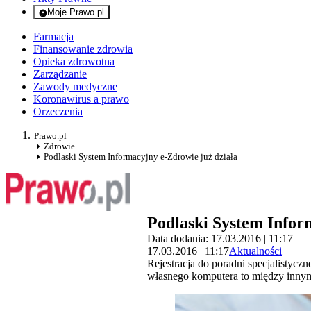
Moje Prawo.pl
- rejestracja i logowanie do serwisu
Farmacja
Finansowanie zdrowia
Opieka zdrowotna
Zarządzanie
Zawody medyczne
Koronawirus a prawo
Orzeczenia
Prawo.pl
Zdrowie
Podlaski System Informacyjny e-Zdrowie już działa
Podlaski System Infor
Data dodania: 17.03.2016 | 11:17
17.03.2016 | 11:17
Aktualności
Rejestracja do poradni specjalistyc
własnego komputera to między innym