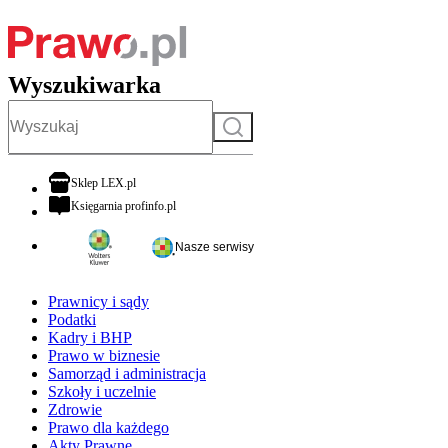
Wyszukiwarka
Szukaj
otwiera się w nowej karcie
Sklep LEX.pl
otwiera się w nowej karcie
Księgarnia profinfo.pl
Nasze serwisy
Prawnicy i sądy
Podatki
Kadry i BHP
Prawo w biznesie
Samorząd i administracja
Szkoły i uczelnie
Zdrowie
Prawo dla każdego
Akty Prawne