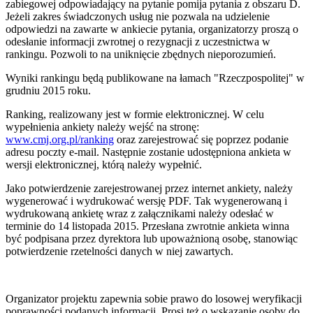
zabiegowej odpowiadający na pytanie pomija pytania z obszaru D.
Jeżeli zakres świadczonych usług nie pozwala na udzielenie
odpowiedzi na zawarte w ankiecie pytania, organizatorzy proszą o
odesłanie informacji zwrotnej o rezygnacji z uczestnictwa w
rankingu. Pozwoli to na uniknięcie zbędnych nieporozumień.
Wyniki rankingu będą publikowane na łamach "Rzeczpospolitej" w
grudniu 2015 roku.
Ranking, realizowany jest w formie elektronicznej. W celu
wypełnienia ankiety należy wejść na stronę:
www.cmj.org.pl/ranking
oraz zarejestrować się poprzez podanie
adresu poczty e-mail. Następnie zostanie udostępniona ankieta w
wersji elektronicznej, którą należy wypełnić.
Jako potwierdzenie zarejestrowanej przez internet ankiety, należy
wygenerować i wydrukować wersję PDF. Tak wygenerowaną i
wydrukowaną ankietę wraz z załącznikami należy odesłać w
terminie do 14 listopada 2015. Przesłana zwrotnie ankieta winna
być podpisana przez dyrektora lub upoważnioną osobę, stanowiąc
potwierdzenie rzetelności danych w niej zawartych.
Organizator projektu zapewnia sobie prawo do losowej weryfikacji
poprawności podanych informacji. Prosi też o wskazanie osoby do