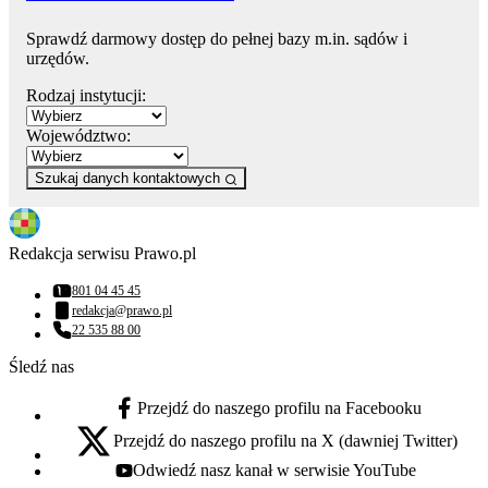
Sprawdź darmowy dostęp do pełnej bazy m.in. sądów i
urzędów.
Rodzaj instytucji:
Województwo:
Szukaj danych kontaktowych
Redakcja serwisu Prawo.pl
801 04 45 45
Numer telefonu:
redakcja@prawo.pl
Adres email:
22 535 88 00
Numer telefonu:
Śledź nas
Przejdź do naszego profilu na Facebooku
facebook - otwiera się w nowej karcie
Przejdź do naszego profilu na X (dawniej Twitter)
x - otwiera się w nowej karcie
Odwiedź nasz kanał w serwisie YouTube
youtube - otwiera się w nowej karcie