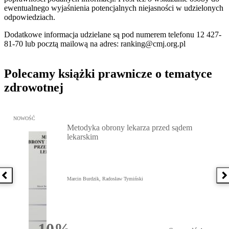
ewentualnego wyjaśnienia potencjalnych niejasności w udzielonych
odpowiedziach.
Dodatkowe informacja udzielane są pod numerem telefonu 12 427-
81-70 lub pocztą mailową na adres: ranking@cmj.org.pl
Polecamy książki prawnicze o tematyce
zdrowotnej
Przejdź do: Metodyka obrony lekarza przed sądem lekarskim, Marc
NOWOŚĆ
Metodyka obrony lekarza przed sądem
lekarskim
Poprzednia książka
N
Marcin Burdzik, Radosław Tymiński
10%