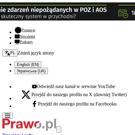
- otwiera się w nowej karcie
Promocje
Newsletter
Podcasty
Zmień język - bieżący:
Zmień język strony
PL
English (EN)
Українська (UA)
Odwiedź nasz kanał w serwisie YouTube
Youtube - otwiera się w nowej karcie
Przejdź do naszego profilu na X (dawniej Twitter)
X - otwiera się w nowej karcie
Przejdź do naszego profilu na Facebooku
Facebook - otwiera się w nowej karcie