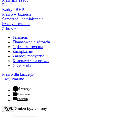
Prawnicy i sądy
Podatki
Kadry i BHP
Prawo w biznesie
Samorząd i administracja
Szkoły i uczelnie
Zdrowie
Farmacja
Finansowanie zdrowia
Opieka zdrowotna
Zarządzanie
Zawody medyczne
Koronawirus a prawo
Orzeczenia
Prawo dla każdego
Akty Prawne
- otwiera się w nowej karcie
Promocje
Newsletter
Podcasty
Zmień język - bieżący:
Zmień język strony
PL