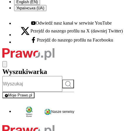
English (EN)
Українська (UA)
Odwiedź nasz kanał w serwisie YouTube
Youtube - otwiera się w nowej karcie
Przejdź do naszego profilu na X (dawniej Twitter)
X - otwiera się w nowej karcie
Przejdź do naszego profilu na Facebooku
Facebook - otwiera się w nowej karcie
Wyszukiwarka
Szukaj
Moje Prawo.pl
- rejestracja i logowanie do serwisu
Nasze serwisy