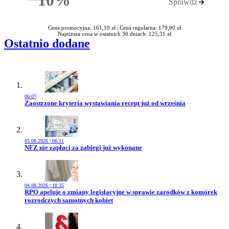
Sprawdź
Rabatu
Cena promocyjna: 161,10 zł |
Cena regularna: 179,00 zł
Najniższa cena w ostatnich 30 dniach: 125,31 zł
Ostatnio dodane
06:07
Przejdź do artykułu:
Zaostrzone kryteria wystawiania recept już od września
05.08.2026 | 06:11
Przejdź do artykułu:
NFZ nie zapłaci za zabiegi już wykonane
04.08.2026 | 18:35
Przejdź do artykułu:
RPO apeluje o zmiany legislacyjne w sprawie zarodków z komórek
rozrodczych samotnych kobiet