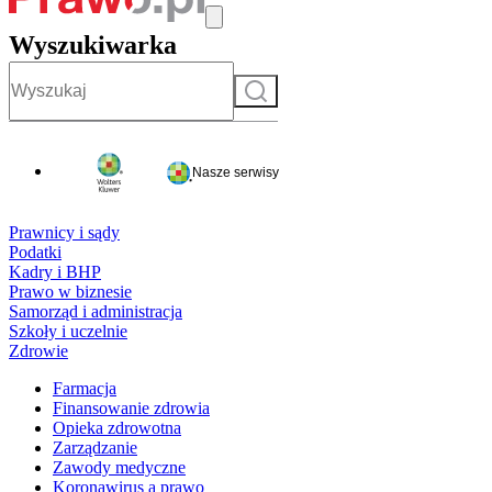
Wyszukiwarka
Szukaj
Nasze serwisy
Prawnicy i sądy
Podatki
Kadry i BHP
Prawo w biznesie
Samorząd i administracja
Szkoły i uczelnie
Zdrowie
Farmacja
Finansowanie zdrowia
Opieka zdrowotna
Zarządzanie
Zawody medyczne
Koronawirus a prawo