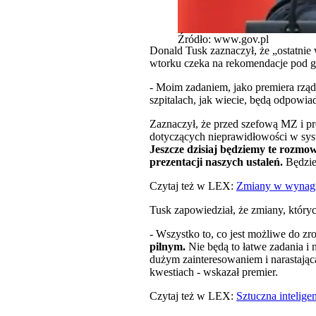
Źródło: www.gov.pl
Donald Tusk zaznaczył, że „ostatni
wtorku czeka na rekomendacje pod g
- Moim zadaniem, jako premiera rządu
szpitalach, jak wiecie, będą odpowi
Zaznaczył, że przed szefową MZ i p
dotyczących nieprawidłowości w syste
Jeszcze dzisiaj będziemy te rozmo
prezentacji naszych ustaleń.
Będzie
Czytaj też w LEX:
Zmiany w wynagro
Tusk zapowiedział, że zmiany, któr
- Wszystko to, co jest możliwe do z
pilnym.
Nie będą to łatwe zadania i
dużym zainteresowaniem i narastającą
kwestiach - wskazał premier.
Czytaj też w LEX:
Sztuczna intelige