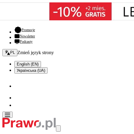
- otwiera się w nowej karcie
Promocje
Newsletter
Podcasty
Zmień język - bieżący:
Zmień język strony
PL
English (EN)
Українська (UA)