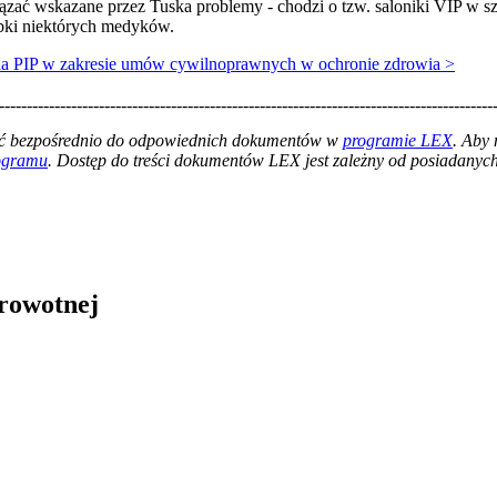
ać wskazane przez Tuska problemy - chodzi o tzw. saloniki VIP w szp
bki niektórych medyków.
a PIP w zakresie umów cywilnoprawnych w ochronie zdrowia >
-----------------------------------------------------------------------------------------
łać bezpośrednio do odpowiednich dokumentów w
programie LEX
. Aby
rogramu
. Dostęp do treści dokumentów LEX jest zależny od posiadanych 
drowotnej
in Burdzik, Radosław Tymiński - otwiera się w nowym oknie