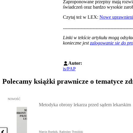
Zaproponowane przepisy mają rozwiąz
świadczeń oraz bardzo wysokie zaro
Czytaj też w LEX:
Nowe uprawnieni
-----------------------------------------------
Linki w tekście artykułu mogą odsy
konieczne jest
zalogowanie się do p
Autor:
is/PAP
Polecamy książki prawnicze o tematyce z
Przejdź do: Metodyka obrony lekarza przed sądem lekarskim, Marc
NOWOŚĆ
Metodyka obrony lekarza przed sądem lekarskim
Marcin Burdzik, Radosław Tymiński