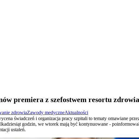
mów premiera z szefostwem resortu zdrowi
wanie zdrowia
Zawody medyczne
Aktualności
cena świadczeń i organizacja pracy szpitali to tematy omawiane przez
kadziesiąt godzin, we wtorek mają być kontynuowane - poinformował
acji ustaleń.