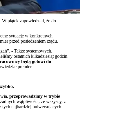
 W piątek zapowiedział, że do
retne sytuacje w konkretnych
emier przed posiedzeniem rządu.
ązań”. - Także systemowych,
liśmy ostatnich kilkadziesiąt godzin.
łpracownicy będą gotowi do
owiedział premier.
szybko.
owia,
przeprowadzimy w trybie
m żadnych wątpliwości, że wszyscy, z
w tych najbardziej bulwersujących