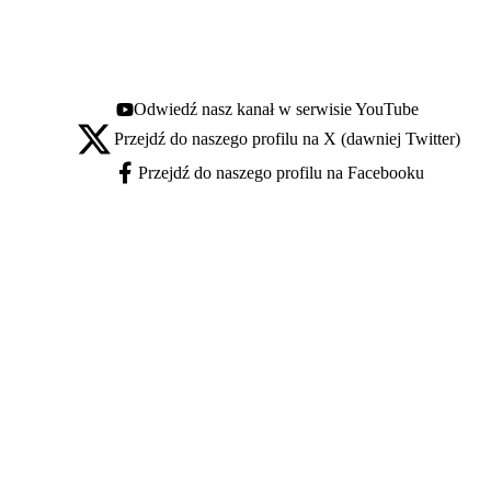
Odwiedź nasz kanał w serwisie YouTube
Youtube - otwiera się w nowej karcie
Przejdź do naszego profilu na X (dawniej Twitter)
X - otwiera się w nowej karcie
Przejdź do naszego profilu na Facebooku
Facebook - otwiera się w nowej karcie