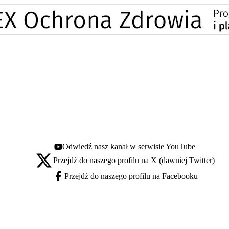
Odwiedź nasz kanał w serwisie YouTube
Youtube - otwiera się w nowej karcie
Przejdź do naszego profilu na X (dawniej Twitter)
X - otwiera się w nowej karcie
Przejdź do naszego profilu na Facebooku
Facebook - otwiera się w nowej karcie