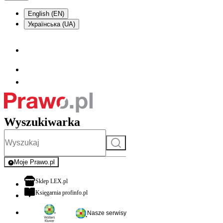
English (EN)
Українська (UA)
Wyszukiwarka
Szukaj
Moje Prawo.pl
- rejestracja i logowanie do serwisu
otwiera się w nowej karcie
Sklep LEX.pl
otwiera się w nowej karcie
Księgarnia profinfo.pl
Nasze serwisy