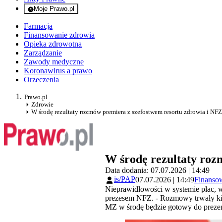
Moje Prawo.pl
- rejestracja i logowanie do serwisu
Farmacja
Finansowanie zdrowia
Opieka zdrowotna
Zarządzanie
Zawody medyczne
Koronawirus a prawo
Orzeczenia
Prawo.pl
Zdrowie
W środę rezultaty rozmów premiera z szefostwem resortu zdrowia i NFZ
W środę rezultaty roz
Data dodania: 07.07.2026 | 14:49
is/PAP
07.07.2026 | 14:49
Finanso
Nieprawidłowości w systemie płac, wy
prezesem NFZ. - Rozmowy trwały kil
MZ w środę będzie gotowy do prezent