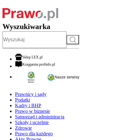
Wyszukiwarka
Szukaj
otwiera się w nowej karcie
Sklep LEX.pl
otwiera się w nowej karcie
Księgarnia profinfo.pl
Nasze serwisy
Prawnicy i sądy
Podatki
Kadry i BHP
Prawo w biznesie
Samorząd i administracja
Szkoły i uczelnie
Zdrowie
Prawo dla każdego
Akty Prawne