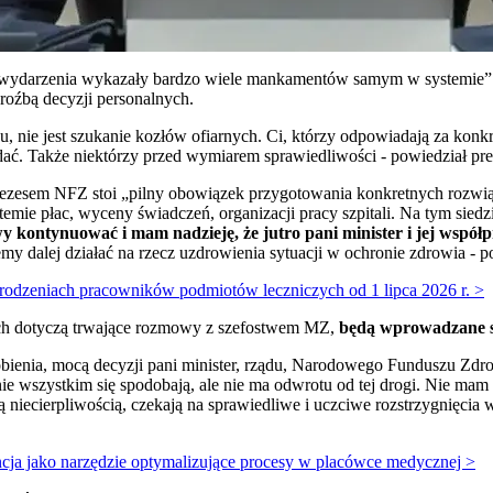
e wydarzenia wykazały bardzo wiele mankamentów samym w systemie”.
roźbą decyzji personalnych.
, nie jest szukanie kozłów ofiarnych. Ci, którzy odpowiadają za konk
adać. Także niektórzy przed wymiarem sprawiedliwości - powiedział pr
rezesem NFZ stoi „pilny obowiązek przygotowania konkretnych rozwi
mie płac, wyceny świadczeń, organizacji pracy szpitali. Na tym siedzie
wy kontynuować i mam nadzieję, że jutro pani minister i jej wspó
my dalej działać na rzecz uzdrowienia sytuacji w ochronie zdrowia - p
dzeniach pracowników podmiotów leczniczych od 1 lipca 2026 r. >
ych dotyczą trwające rozmowy z szefostwem MZ,
będą wprowadzane 
robienia, mocą decyzji pani minister, rządu, Narodowego Funduszu Zdr
 nie wszystkim się spodobają, ale nie ma odwrotu od tej drogi. Nie ma
 niecierpliwością, czekają na sprawiedliwe i uczciwe rozstrzygnięcia 
ncja jako narzędzie optymalizujące procesy w placówce medycznej >