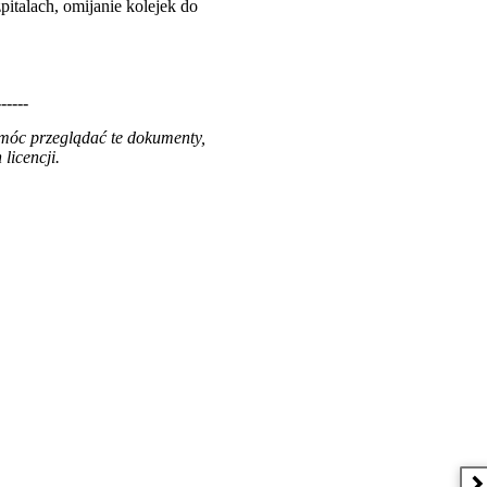
italach, omijanie kolejek do
------
 móc przeglądać te dokumenty,
licencji.