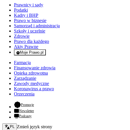
Prawnicy i sądy
Podatki
Kadry i BHP
Prawo w biznesie
Samorząd i administracja
Szkoły i uczelnie
Zdrowie
Prawo dla każdego
Akty Prawne
Moje Prawo.pl
- rejestracja i logowanie do serwisu
Farmacja
Finansowanie zdrowia
Opieka zdrowotna
Zarządzanie
Zawody medyczne
Koronawirus a prawo
Orzeczenia
- otwiera się w nowej karcie
Promocje
Newsletter
Podcasty
Zmień język - bieżący:
Zmień język strony
PL