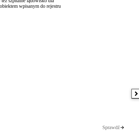
też szpitalne lądowisko dla
obiektem wpisanym do rejestru
N
Sprawdź