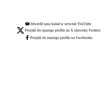
Odwiedź nasz kanał w serwisie YouTube
Youtube - otwiera się w nowej karcie
Przejdź do naszego profilu na X (dawniej Twitter)
X - otwiera się w nowej karcie
Przejdź do naszego profilu na Facebooku
Facebook - otwiera się w nowej karcie