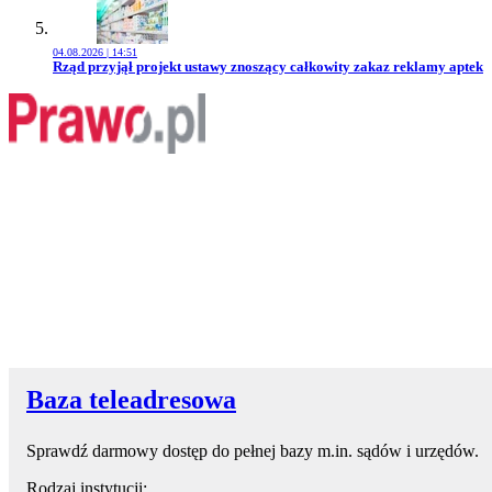
04.08.2026 | 14:51
Przejdź do artykułu:
Rząd przyjął projekt ustawy znoszący całkowity zakaz reklamy aptek
Baza teleadresowa
Sprawdź darmowy dostęp do pełnej bazy m.in. sądów i urzędów.
Rodzaj instytucji: