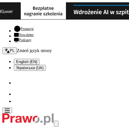
- otwiera się w nowej karcie
Promocje
Newsletter
Podcasty
Zmień język - bieżący:
Zmień język strony
PL
English (EN)
Українська (UA)