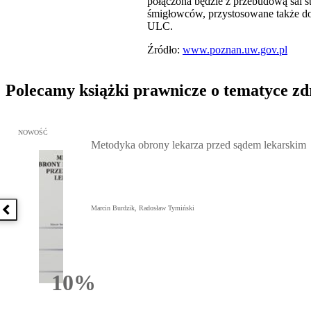
połączona będzie z przebudową sal st
śmigłowców, przystosowane także do
ULC.
Źródło:
www.poznan.uw.gov.pl
Polecamy książki prawnicze o tematyce z
Przejdź do: Metodyka obrony lekarza przed sądem lekarskim, Marc
NOWOŚĆ
Metodyka obrony lekarza przed sądem lekarskim
Marcin Burdzik, Radosław Tymiński
Poprzednia książka
10%
Rabatu