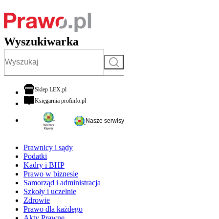
Wyszukiwarka
Szukaj
otwiera się w nowej karcie
Sklep LEX.pl
otwiera się w nowej karcie
Księgarnia profinfo.pl
Nasze serwisy
Prawnicy i sądy
Podatki
Kadry i BHP
Prawo w biznesie
Samorząd i administracja
Szkoły i uczelnie
Zdrowie
Prawo dla każdego
Akty Prawne