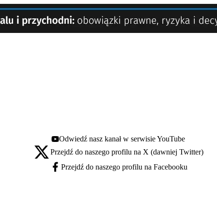
Odwiedź nasz kanał w serwisie YouTube
Youtube - otwiera się w nowej karcie
Przejdź do naszego profilu na X (dawniej Twitter)
X - otwiera się w nowej karcie
Przejdź do naszego profilu na Facebooku
Facebook - otwiera się w nowej karcie