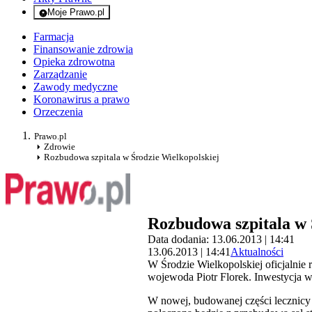
Moje Prawo.pl
- rejestracja i logowanie do serwisu
Farmacja
Finansowanie zdrowia
Opieka zdrowotna
Zarządzanie
Zawody medyczne
Koronawirus a prawo
Orzeczenia
Prawo.pl
Zdrowie
Rozbudowa szpitala w Środzie Wielkopolskiej
Rozbudowa szpitala w 
Data dodania: 13.06.2013 | 14:41
13.06.2013 | 14:41
Aktualności
W Środzie Wielkopolskiej oficjalnie
wojewoda Piotr Florek. Inwestycja w
W nowej, budowanej części lecznicy 