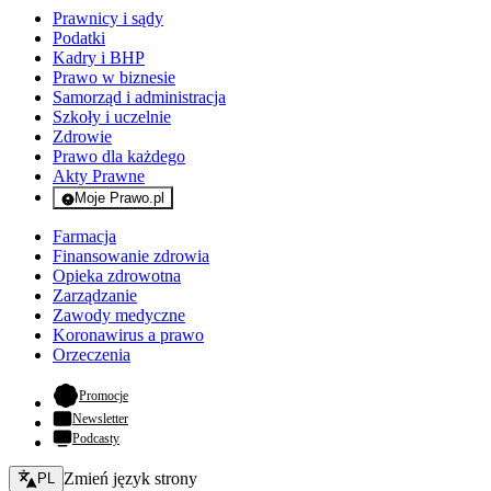
Prawnicy i sądy
Podatki
Kadry i BHP
Prawo w biznesie
Samorząd i administracja
Szkoły i uczelnie
Zdrowie
Prawo dla każdego
Akty Prawne
Moje Prawo.pl
- rejestracja i logowanie do serwisu
Farmacja
Finansowanie zdrowia
Opieka zdrowotna
Zarządzanie
Zawody medyczne
Koronawirus a prawo
Orzeczenia
- otwiera się w nowej karcie
Promocje
Newsletter
Podcasty
Zmień język - bieżący:
Zmień język strony
PL