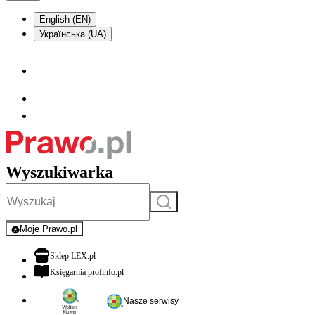
English (EN)
Українська (UA)
Wyszukiwarka
Szukaj
Moje Prawo.pl
- rejestracja i logowanie do serwisu
otwiera się w nowej karcie
Sklep LEX.pl
otwiera się w nowej karcie
Księgarnia profinfo.pl
Nasze serwisy