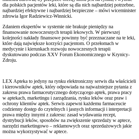
dla polskich pacjentów leki, które są dla nich najbardziej potrzebne,
najbardziej efektywne i najbardziej bezpieczne – mówi wiceminister
zdrowia Igor Radziewicz-Winnicki.
Zdaniem ekspertów w systemie nie brakuje pieniędzy na
finansowanie nowoczesnych terapii lekowych. W pierwszej
kolejności nakłady finansowe powinny być przeznaczane na te leki,
które dają największe korzyści pacjentom. O przełomach w
medycynie i kierunkach rozwoju nowoczesnych terapii
dyskutowano podczas XXV Forum Ekonomicznego w Krynicy-
Zdroju.
LEX Apteka to jedyny na rynku elektroniczny serwis dla właścicieli
i kierowników aptek, który odpowiada na najważniejsze pytania z
zakresu prawa farmaceutycznego dotyczącego aptek, prawa pracy
w aptekach, marketingu i zarządzania, rynku leków oraz praw i
ochrony klientów aptek. Serwis zapewni każdemu farmaceucie
codzienny dostęp do czytelnych i jasnych informacji i interpretacji
prawa między innymi z zakresu: zasad wydawania recept,
dystrybucji leków, sposobów na zwiększenie sprzedaży w aptece,
narzędzi marketingowo – reklamowych oraz sprzedażowych jakie
można wykorzystywać w aptece.