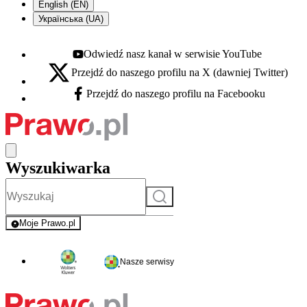
English (EN)
Українська (UA)
Odwiedź nasz kanał w serwisie YouTube
Youtube - otwiera się w nowej karcie
Przejdź do naszego profilu na X (dawniej Twitter)
X - otwiera się w nowej karcie
Przejdź do naszego profilu na Facebooku
Facebook - otwiera się w nowej karcie
Wyszukiwarka
Szukaj
Moje Prawo.pl
- rejestracja i logowanie do serwisu
Nasze serwisy