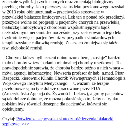
znacznie wydłużają życie chorych oraz zmieniają biologiczny
przebieg choroby. Jako pierwszy status leku przełomowego uzyskał
w 2013 roku obinutuzumab – przeciwciało stosowane w
przewlekłej białaczce limfocytowej. Lek ten o ponad rok przedłużył
przeżycie wolne od progresji u pacjentów chorych na przewlekłą
białaczkę limfocytową z chorobami współistniejącymi bądź
uszkodzonymi nerkami. Jednocześnie przy zastosowaniu tego leku
trzykrotnie więcej pacjentów niż w przypadku standardowych
terapii uzyskuje całkowitą remisję. Znacząco zmniejsza się także
tzw. głębokość remisji.
– Chorym, którzy byli leczeni obinutuzumabem, „zostaje” bardzo
mało choroby w tzw. badaniu minimalnej choroby resztkowej. To
prawdopodobnie sprawia, że choroba bardzo późno u nich wraca –
mówi agencji informacyjnej Newseria profesor dr hab. n.med. Piotr
Rzepecki, kierownik Kliniki Chorób Wewnętrznych i Hematologii z
Wojskowego Instytutu Medycznego. – Uważam, że terapie
przełomowe są na tyle dobrze opracowane przez FDA
(Amerykańska Agencja ds. Żywności i Leków), a grupy pacjentów
są tak dobrze dobrane, że można pokusić się o to, żeby na rynku
polskim były również dostępne dla pacjentów, którymi się
opiekujemy.
Czytaj:
Potwierdza się wysoka skuteczność leczenia białaczki
szpikowej >>>