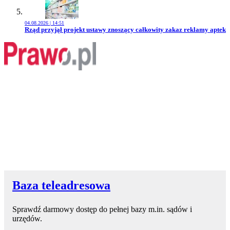
04.08.2026 | 14:51
Przejdź do artykułu:
Rząd przyjął projekt ustawy znoszący całkowity zakaz reklamy aptek
Baza teleadresowa
Sprawdź darmowy dostęp do pełnej bazy m.in. sądów i
urzędów.