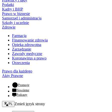
Prawnicy i sądy
Podatki
Kadry i BHP
Prawo w biznesie
Samorząd i administracja
Szkoły i uczelnie
Zdrowie
Farmacja
Finansowanie zdrowia
Opieka zdrowotna
Zarządzanie
Zawody medyczne
Koronawirus a prawo
Orzeczenia
Prawo dla każdego
Akty Prawne
- otwiera się w nowej karcie
Promocje
Newsletter
Podcasty
Zmień język - bieżący:
Zmień język strony
PL