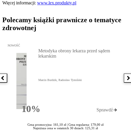
Więcej informacji:
www.lex.produkty.pl
Polecamy książki prawnicze o tematyce
zdrowotnej
Przejdź do: Metodyka obrony lekarza przed sądem lekarskim, Marc
NOWOŚĆ
Metodyka obrony lekarza przed sądem
lekarskim
Poprzednia książka
N
Marcin Burdzik, Radosław Tymiński
10%
Sprawdź
Rabatu
Cena promocyjna: 161,10 zł |
Cena regularna: 179,00 zł
Najniższa cena w ostatnich 30 dniach: 125,31 zł