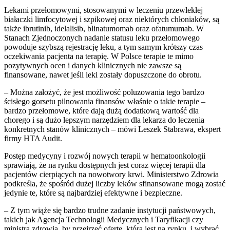
Lekami przełomowymi, stosowanymi w leczeniu przewlekłej
białaczki limfocytowej i szpikowej oraz niektórych chłoniaków, są
także ibrutinib, idelalisib, blinatumomab oraz ofatumumab. W
Stanach Zjednoczonych nadanie statusu leku przełomowego
powoduje szybszą rejestrację leku, a tym samym krótszy czas
oczekiwania pacjenta na terapię. W Polsce terapie te mimo
pozytywnych ocen i danych klinicznych nie zawsze są
finansowane, nawet jeśli leki zostały dopuszczone do obrotu.
– Można założyć, że jest możliwość poluzowania tego bardzo
ścisłego gorsetu pilnowania finansów właśnie o takie terapie –
bardzo przełomowe, które dają dużą dodatkową wartość dla
chorego i są dużo lepszym narzędziem dla lekarza do leczenia
konkretnych stanów klinicznych – mówi Leszek Stabrawa, ekspert
firmy HTA Audit.
Postęp medycyny i rozwój nowych terapii w hematoonkologii
sprawiają, że na rynku dostępnych jest coraz więcej terapii dla
pacjentów cierpiących na nowotwory krwi. Ministerstwo Zdrowia
podkreśla, że spośród dużej liczby leków sfinansowane mogą zostać
jedynie te, które są najbardziej efektywne i bezpieczne.
– Z tym wiąże się bardzo trudne zadanie instytucji państwowych,
takich jak Agencja Technologii Medycznych i Taryfikacji czy
ministra zdrowia, by przejrzeć ofertę, która jest na rynku, i wybrać