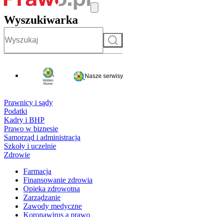
Wyszukiwarka
Szukaj
Nasze serwisy
Prawnicy i sądy
Podatki
Kadry i BHP
Prawo w biznesie
Samorząd i administracja
Szkoły i uczelnie
Zdrowie
Farmacja
Finansowanie zdrowia
Opieka zdrowotna
Zarządzanie
Zawody medyczne
Koronawirus a prawo