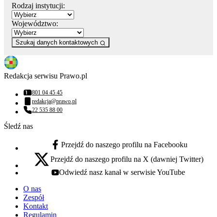
Rodzaj instytucji:
Województwo:
Szukaj danych kontaktowych
Redakcja serwisu Prawo.pl
801 04 45 45
Numer telefonu:
redakcja@prawo.pl
Adres email:
22 535 88 00
Numer telefonu:
Śledź nas
Przejdź do naszego profilu na Facebooku
facebook - otwiera się w nowej karcie
Przejdź do naszego profilu na X (dawniej Twitter)
x - otwiera się w nowej karcie
Odwiedź nasz kanał w serwisie YouTube
youtube - otwiera się w nowej karcie
O nas
Zespół
Kontakt
Regulamin