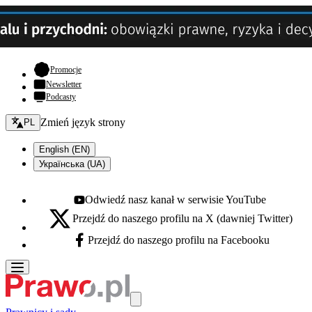
- otwiera się w nowej karcie
Promocje
Newsletter
Podcasty
Zmień język - bieżący:
Zmień język strony
PL
English (EN)
Українська (UA)
Odwiedź nasz kanał w serwisie YouTube
Youtube - otwiera się w nowej karcie
Przejdź do naszego profilu na X (dawniej Twitter)
X - otwiera się w nowej karcie
Przejdź do naszego profilu na Facebooku
Facebook - otwiera się w nowej karcie