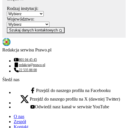
Rodzaj instytucji:
Województwo:
Szukaj danych kontaktowych
Redakcja serwisu Prawo.pl
801 04 45 45
Numer telefonu:
redakcja@prawo.pl
Adres email:
22 535 88 00
Numer telefonu:
Śledź nas
Przejdź do naszego profilu na Facebooku
facebook - otwiera się w nowej karcie
Przejdź do naszego profilu na X (dawniej Twitter)
x - otwiera się w nowej karcie
Odwiedź nasz kanał w serwisie YouTube
youtube - otwiera się w nowej karcie
O nas
Zespół
Kontakt