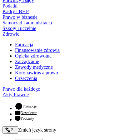
Prawnicy i sądy
Podatki
Kadry i BHP
Prawo w biznesie
Samorząd i administracja
Szkoły i uczelnie
Zdrowie
Farmacja
Finansowanie zdrowia
Opieka zdrowotna
Zarządzanie
Zawody medyczne
Koronawirus a prawo
Orzeczenia
Prawo dla każdego
Akty Prawne
- otwiera się w nowej karcie
Promocje
Newsletter
Podcasty
Zmień język - bieżący:
Zmień język strony
PL