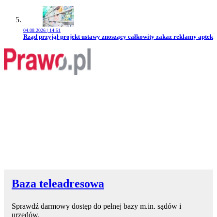
04.08.2026 | 14:51
Przejdź do artykułu:
Rząd przyjął projekt ustawy znoszący całkowity zakaz reklamy aptek
Baza teleadresowa
Sprawdź darmowy dostęp do pełnej bazy m.in. sądów i
urzędów.