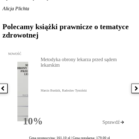
Alicja Plichta
Polecamy książki prawnicze o tematyce
zdrowotnej
Przejdź do: Metodyka obrony lekarza przed sądem lekarskim, Marc
NOWOŚĆ
Metodyka obrony lekarza przed sądem
lekarskim
Poprzednia książka
N
Marcin Burdzik, Radosław Tymiński
10%
Sprawdź
Rabatu
Cena promocyjna: 161,10 zł |
Cena regularna: 179,00 zł