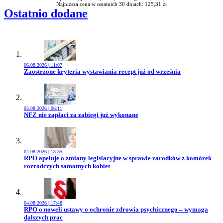
Najniższa cena w ostatnich 30 dniach: 125,31 zł
Ostatnio dodane
06.08.2026 | 11:07
Przejdź do artykułu:
Zaostrzone kryteria wystawiania recept już od września
05.08.2026 | 06:11
Przejdź do artykułu:
NFZ nie zapłaci za zabiegi już wykonane
04.08.2026 | 18:35
Przejdź do artykułu:
RPO apeluje o zmiany legislacyjne w sprawie zarodków z komórek
rozrodczych samotnych kobiet
04.08.2026 | 17:48
Przejdź do artykułu:
RPO o noweli ustawy o ochronie zdrowia psychicznego – wymaga
dalszych prac