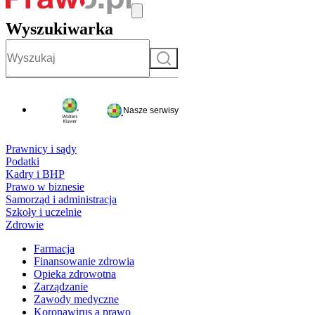
Wyszukiwarka
Szukaj
Nasze serwisy
Prawnicy i sądy
Podatki
Kadry i BHP
Prawo w biznesie
Samorząd i administracja
Szkoły i uczelnie
Zdrowie
Farmacja
Finansowanie zdrowia
Opieka zdrowotna
Zarządzanie
Zawody medyczne
Koronawirus a prawo