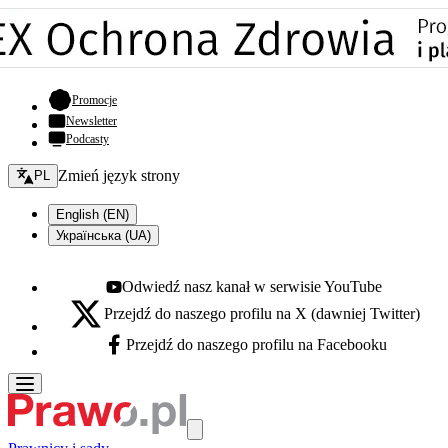
- otwiera się w nowej karcie
Promocje
Newsletter
Podcasty
Zmień język - bieżący:
Zmień język strony
PL
English (EN)
Українська (UA)
Odwiedź nasz kanał w serwisie YouTube
Youtube - otwiera się w nowej karcie
Przejdź do naszego profilu na X (dawniej Twitter)
X - otwiera się w nowej karcie
Przejdź do naszego profilu na Facebooku
Facebook - otwiera się w nowej karcie