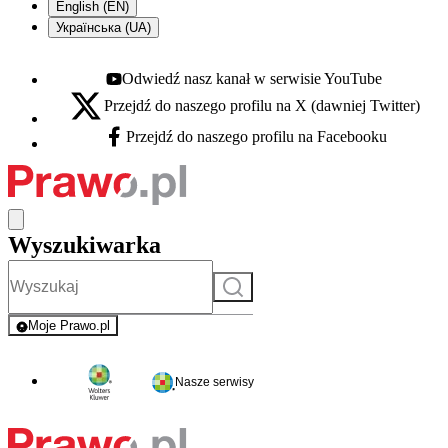
English (EN)
Українська (UA)
Odwiedź nasz kanał w serwisie YouTube
Youtube - otwiera się w nowej karcie
Przejdź do naszego profilu na X (dawniej Twitter)
X - otwiera się w nowej karcie
Przejdź do naszego profilu na Facebooku
Facebook - otwiera się w nowej karcie
Wyszukiwarka
Szukaj
Moje Prawo.pl
- rejestracja i logowanie do serwisu
Nasze serwisy