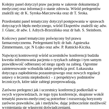
Kolejny panel dotyczył praw pacjenta w zakresie dokumentacji
medycznej oraz informacji o stanie zdrowia. Wśród prelegentów
znaleźli się: dr K. Syroka-Marczewska oraz dr T. Sroka.
Przedostatni panel tematyczny dotyczył postępowania w sprawach
dotyczących błędu medycznego, wśród Ekspertów znaleźli się: adw.
J. Glanc, dr adw. I. Adrych-Brzezińska oraz dr hab. S. Steinborn.
Końcowy panel tematyczny poświęcony był prawu
farmaceutycznemu. Prelegentami byli: dr hab. Agnieszka
Zimmermann, r.pr. N Łojko oraz adw. P. Ratnicki-Kiczka.
Najwięcej kontrowersji wśród uczestników konferencji budziła
kwestia informowania pacjenta o ryzykach zabiegu i tym samym
prawidłowość odbieranej od niego zgody na zabieg. Ogromne
zainteresowanie wzbudziła także prelekcja prof. Łukaszuka
dotycząca zapłodnienia pozaustrojowego oraz nowych regulacji
ustawy o leczeniu niepłodności – z perspektywy podmiotów
leczniczych, które takie zabiegi przeprowadzają.
Zarówno prelegenci jak i uczestnicy konferencji podkreślali w
swych wypowiedziach, że tego typu konferencje, skupione wokół
tematyki prawno-medycznej są potrzebne i rozszerzają horyzonty
zarówno prawników, jak i medyków, dając jednocześnie możliwość
wymieniania się własnymi doświadczeniami.