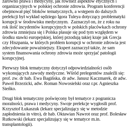
zarówno prawa i medycyny, jak również aspektów etycznych i
organizacyjnych w polskiej ochronie zdrowia. Program konferencji
obejmował pięć bloków tematycznych, a wstępem do dalszych
prelekcji był wykład sędziego Igora Tuleya dotyczący problematyki
korupcji w środowisku medycznym. Zaznaczył on, że z roku na
rok ilość incydentów korupcyjnych w polskich placówkach ochrony
zdrowia zmniejsza się i Polska plasuje się pod tym względem w
środku stawki europejskiej, której przodują takiej kraje jak Grecja
czy Hiszpania, w których problem korupcji w ochronie zdrowia jest
zdecydowanie poważniejszy. Ekspert zaznaczył także, że sam
system finansowania ochrony zdrowia może sprzyjać patologii
korupcyjnej.
Pierwszy blok tematyczny dotyczył odpowiedzialności osób
wykonujących zawody medyczne. Wśród prelegentów znaleźli się:
prof. zw. dr hab. Ewa Bagińska, dr adw. Janusz Kaczmarek, dr adw.
Paweł Brzezicki, adw. Roman Nowosielski oraz r.pr. Agnieszka
Sieńko.
Drugi blok tematyczny poświęcony był tematyce z pogranicza
moralności, prawa i medycyny. Swoje prelekcje wygłosili prof.
Krzysztof Łukaszuk (lekarz specjalizujący się w metodzie
zapłodnienia in vitro), dr hab. Oktawian Nawrot oraz prof. Bolesław
Rutkowski (lekarz specjalizujący się w tematyce m.in.
transplantologii).