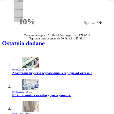
10%
Sprawdź
Rabatu
Cena promocyjna: 161,10 zł |
Cena regularna: 179,00 zł
Najniższa cena w ostatnich 30 dniach: 125,31 zł
Ostatnio dodane
06.08.2026 | 11:07
Przejdź do artykułu:
Zaostrzone kryteria wystawiania recept już od września
05.08.2026 | 06:11
Przejdź do artykułu:
NFZ nie zapłaci za zabiegi już wykonane
04.08.2026 | 18:35