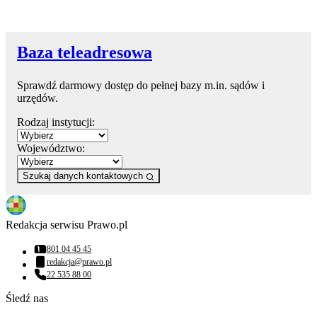
Baza teleadresowa
Sprawdź darmowy dostęp do pełnej bazy m.in. sądów i
urzędów.
Rodzaj instytucji:
Województwo:
Szukaj danych kontaktowych
Redakcja serwisu Prawo.pl
801 04 45 45
Numer telefonu:
redakcja@prawo.pl
Adres email:
22 535 88 00
Numer telefonu:
Śledź nas