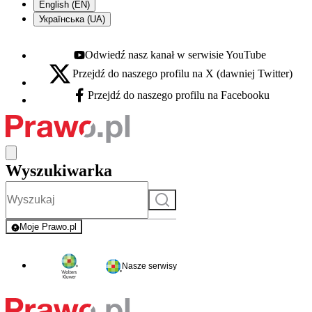
English (EN)
Українська (UA)
Odwiedź nasz kanał w serwisie YouTube
Youtube - otwiera się w nowej karcie
Przejdź do naszego profilu na X (dawniej Twitter)
X - otwiera się w nowej karcie
Przejdź do naszego profilu na Facebooku
Facebook - otwiera się w nowej karcie
Wyszukiwarka
Szukaj
Moje Prawo.pl
- rejestracja i logowanie do serwisu
Nasze serwisy