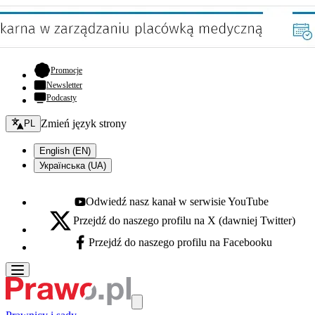
- otwiera się w nowej karcie
Promocje
Newsletter
Podcasty
Zmień język - bieżący:
Zmień język strony
PL
English (EN)
Українська (UA)
Odwiedź nasz kanał w serwisie YouTube
Youtube - otwiera się w nowej karcie
Przejdź do naszego profilu na X (dawniej Twitter)
X - otwiera się w nowej karcie
Przejdź do naszego profilu na Facebooku
Facebook - otwiera się w nowej karcie