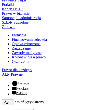
Prawnicy i sądy
Podatki
Kadry i BHP
Prawo w biznesie
Samorząd i administracja
Szkoły i uczelnie
Zdrowie
Farmacja
Finansowanie zdrowia
Opieka zdrowotna
Zarządzanie
Zawody medyczne
Koronawirus a prawo
Orzeczenia
Prawo dla każdego
Akty Prawne
- otwiera się w nowej karcie
Promocje
Newsletter
Podcasty
Zmień język - bieżący:
Zmień język strony
PL