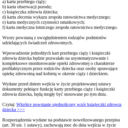
a) karta przebiegu ciąży;
b) karta obserwacji porodu;
c) książeczka zdrowia dziecka;
d) karta zlecenia wykazu zespołu ratownictwa medycznego;
e) karta medycznych czynności ratunkowych;
f) karta medyczna lotniczego zespołu ratownictwa medycznego.
Wzory powstaną z uwzględnieniem rodzajów podmiotów
udzielających świadczeń zdrowotnych.
Wprowadzenie jednolitych kart przebiegu ciąży i książeczki
zdrowia dziecka będzie pozwalało na usystematyzowanie i
kompleksowe monitorowanie opieki zdrowotnej o charakterze
profilaktycznym przez rodziców dziecka oraz osoby sprawujące
opiekę zdrowotną nad kobietą w okresie ciąży i dzieckiem.
Wydane przed dniem wejścia w życie projektowanej ustawy
dokumenty pełniące funkcję karty przebiegu ciąży i książeczki
zdrowia dziecka, będą mogły być stosowane po tym dniu.
Czytaj:
Wkrótce powstanie ujednolicony wzór książeczki zdrowia
dziecka >>>
Rozporządzenia wydane na podstawie nowelizowanego przepisu
(art. 30 ust. 1 ustawy), zachowają moc do dnia wejścia w życie