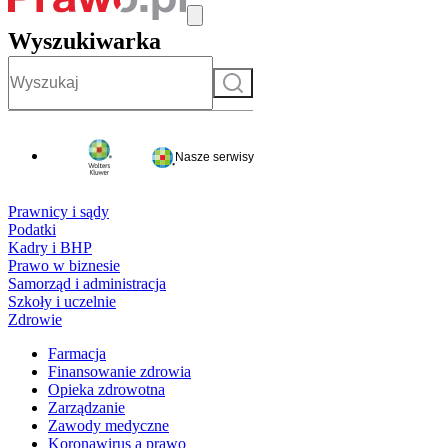
Wyszukiwarka
Szukaj
Nasze serwisy
Prawnicy i sądy
Podatki
Kadry i BHP
Prawo w biznesie
Samorząd i administracja
Szkoły i uczelnie
Zdrowie
Farmacja
Finansowanie zdrowia
Opieka zdrowotna
Zarządzanie
Zawody medyczne
Koronawirus a prawo