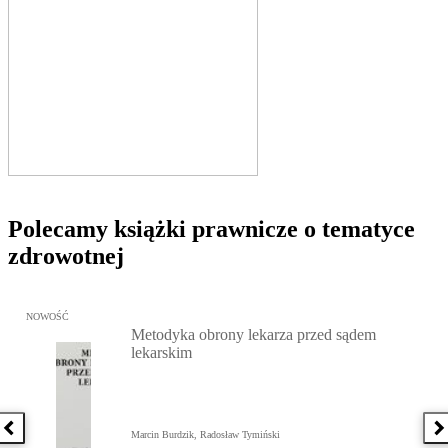
Polecamy książki prawnicze o tematyce
zdrowotnej
Przejdź do: Metodyka obrony lekarza przed sądem lekarskim, Marc
NOWOŚĆ
Metodyka obrony lekarza przed sądem
lekarskim
Poprzednia książka
N
Marcin Burdzik, Radosław Tymiński