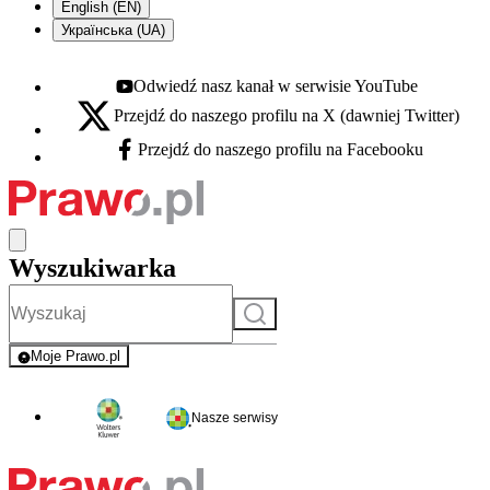
English (EN)
Українська (UA)
Odwiedź nasz kanał w serwisie YouTube
Youtube - otwiera się w nowej karcie
Przejdź do naszego profilu na X (dawniej Twitter)
X - otwiera się w nowej karcie
Przejdź do naszego profilu na Facebooku
Facebook - otwiera się w nowej karcie
Wyszukiwarka
Szukaj
Moje Prawo.pl
- rejestracja i logowanie do serwisu
Nasze serwisy