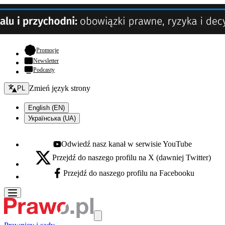
- otwiera się w nowej karcie
Promocje
Newsletter
Podcasty
Zmień język - bieżący:
Zmień język strony
PL
English (EN)
Українська (UA)
Odwiedź nasz kanał w serwisie YouTube
Youtube - otwiera się w nowej karcie
Przejdź do naszego profilu na X (dawniej Twitter)
X - otwiera się w nowej karcie
Przejdź do naszego profilu na Facebooku
Facebook - otwiera się w nowej karcie