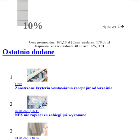
10%
Sprawdź
Rabatu
Cena promocyjna: 161,10 zł |
Cena regularna: 179,00 zł
Najniższa cena w ostatnich 30 dniach: 125,31 zł
Ostatnio dodane
11:07
Przejdź do artykułu:
Zaostrzone kryteria wystawiania recept już od września
05.08.2026 | 06:11
Przejdź do artykułu:
NFZ nie zapłaci za zabiegi już wykonane
04.08.2026 | 18:35