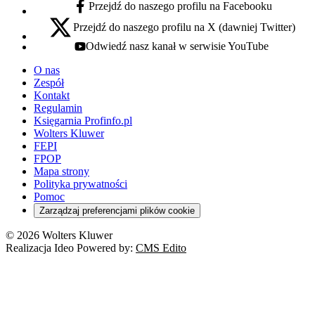
Przejdź do naszego profilu na Facebooku
facebook - otwiera się w nowej karcie
Przejdź do naszego profilu na X (dawniej Twitter)
x - otwiera się w nowej karcie
Odwiedź nasz kanał w serwisie YouTube
youtube - otwiera się w nowej karcie
O nas
Zespół
Kontakt
Regulamin
Księgarnia Profinfo.pl
Wolters Kluwer
FEPI
FPOP
Mapa strony
Polityka prywatności
Pomoc
Zarządzaj preferencjami plików cookie
© 2026 Wolters Kluwer
Realizacja Ideo Powered by:
CMS Edito