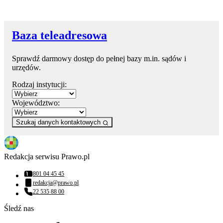
Baza teleadresowa
Sprawdź darmowy dostęp do pełnej bazy m.in. sądów i
urzędów.
Rodzaj instytucji:
Województwo:
Szukaj danych kontaktowych
Redakcja serwisu Prawo.pl
801 04 45 45
Numer telefonu:
redakcja@prawo.pl
Adres email:
22 535 88 00
Numer telefonu:
Śledź nas