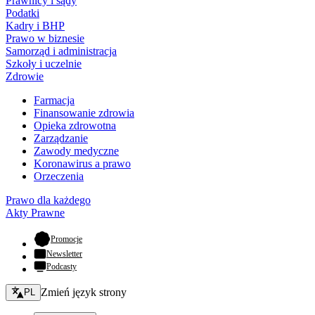
Prawnicy i sądy
Podatki
Kadry i BHP
Prawo w biznesie
Samorząd i administracja
Szkoły i uczelnie
Zdrowie
Farmacja
Finansowanie zdrowia
Opieka zdrowotna
Zarządzanie
Zawody medyczne
Koronawirus a prawo
Orzeczenia
Prawo dla każdego
Akty Prawne
- otwiera się w nowej karcie
Promocje
Newsletter
Podcasty
Zmień język - bieżący:
Zmień język strony
PL