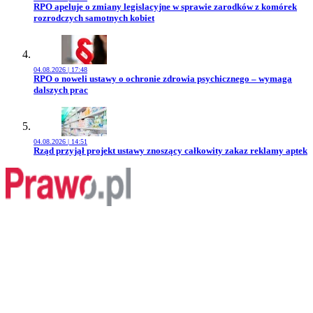
Przejdź do artykułu:
RPO apeluje o zmiany legislacyjne w sprawie zarodków z komórek
rozrodczych samotnych kobiet
04.08.2026 | 17:48
Przejdź do artykułu:
RPO o noweli ustawy o ochronie zdrowia psychicznego – wymaga
dalszych prac
04.08.2026 | 14:51
Przejdź do artykułu:
Rząd przyjął projekt ustawy znoszący całkowity zakaz reklamy aptek