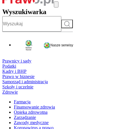
Wyszukiwarka
Szukaj
Nasze serwisy
Prawnicy i sądy
Podatki
Kadry i BHP
Prawo w biznesie
Samorząd i administracja
Szkoły i uczelnie
Zdrowie
Farmacja
Finansowanie zdrowia
Opieka zdrowotna
Zarządzanie
Zawody medyczne
Koronawirus a prawo