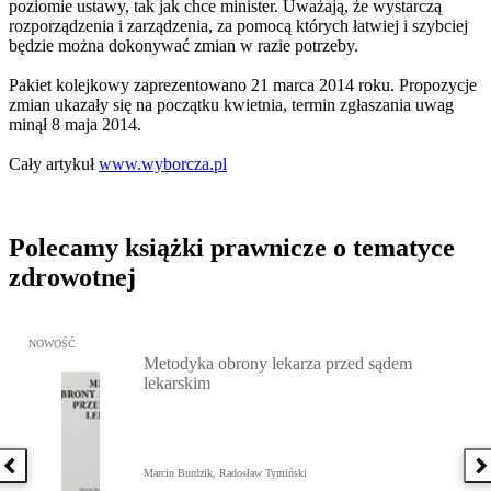
poziomie ustawy, tak jak chce minister. Uważają, że wystarczą
rozporządzenia i zarządzenia, za pomocą których łatwiej i szybciej
będzie można dokonywać zmian w razie potrzeby.
Pakiet kolejkowy zaprezentowano 21 marca 2014 roku. Propozycje
zmian ukazały się na początku kwietnia, termin zgłaszania uwag
minął 8 maja 2014.
Cały artykuł
www.wyborcza.pl
Polecamy książki prawnicze o tematyce
zdrowotnej
Przejdź do: Metodyka obrony lekarza przed sądem lekarskim, Marc
NOWOŚĆ
Metodyka obrony lekarza przed sądem
lekarskim
Poprzednia książka
N
Marcin Burdzik, Radosław Tymiński