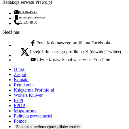
Redakcja serwisu Prawo.pl
801 04 45 45
Numer telefonu:
redakcja@prawo.pl
Adres email:
22 535 88 00
Numer telefonu:
Śledź nas
Przejdź do naszego profilu na Facebooku
facebook - otwiera się w nowej karcie
Przejdź do naszego profilu na X (dawniej Twitter)
x - otwiera się w nowej karcie
Odwiedź nasz kanał w serwisie YouTube
youtube - otwiera się w nowej karcie
O nas
Zespół
Kontakt
Regulamin
Księgarnia Profinfo.pl
Wolters Kluwer
FEPI
FPOP
Mapa strony
Polityka prywatności
Pomoc
Zarządzaj preferencjami plików cookie