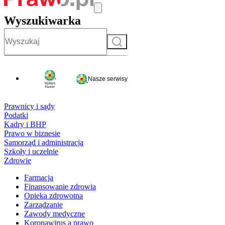
Wyszukiwarka
Szukaj
Nasze serwisy
Prawnicy i sądy
Podatki
Kadry i BHP
Prawo w biznesie
Samorząd i administracja
Szkoły i uczelnie
Zdrowie
Farmacja
Finansowanie zdrowia
Opieka zdrowotna
Zarządzanie
Zawody medyczne
Koronawirus a prawo