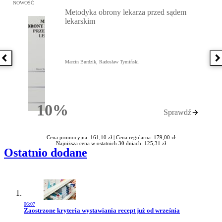
Przejdź do: Metodyka obrony lekarza przed sądem lekarskim, Marc
NOWOŚĆ
Metodyka obrony lekarza przed sądem
lekarskim
Poprzednia książka
N
Marcin Burdzik, Radosław Tymiński
10%
Sprawdź
Rabatu
Cena promocyjna: 161,10 zł |
Cena regularna: 179,00 zł
Najniższa cena w ostatnich 30 dniach: 125,31 zł
Ostatnio dodane
06:07
Przejdź do artykułu:
Zaostrzone kryteria wystawiania recept już od września