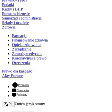
Prawnicy i sądy
Podatki
Kadry i BHP
Prawo w biznesie
Samorząd i administracja
Szkoły i uczelnie
Zdrowie
Farmacja
Finansowanie zdrowia
Opieka zdrowotna
Zarządzanie
Zawody medyczne
Koronawirus a prawo
Orzeczenia
Prawo dla każdego
Akty Prawne
- otwiera się w nowej karcie
Promocje
Newsletter
Podcasty
Zmień język - bieżący:
Zmień język strony
PL