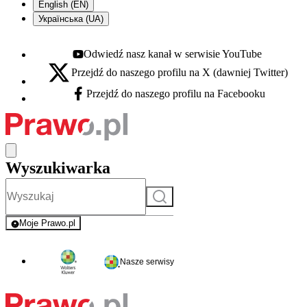
English (EN)
Українська (UA)
Odwiedź nasz kanał w serwisie YouTube
Youtube - otwiera się w nowej karcie
Przejdź do naszego profilu na X (dawniej Twitter)
X - otwiera się w nowej karcie
Przejdź do naszego profilu na Facebooku
Facebook - otwiera się w nowej karcie
Wyszukiwarka
Szukaj
Moje Prawo.pl
- rejestracja i logowanie do serwisu
Nasze serwisy