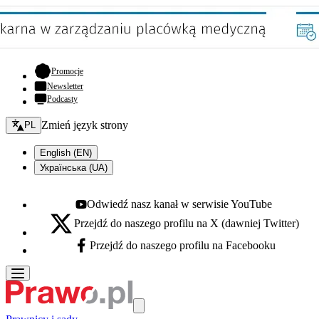
- otwiera się w nowej karcie
Promocje
Newsletter
Podcasty
Zmień język - bieżący:
Zmień język strony
PL
English (EN)
Українська (UA)
Odwiedź nasz kanał w serwisie YouTube
Youtube - otwiera się w nowej karcie
Przejdź do naszego profilu na X (dawniej Twitter)
X - otwiera się w nowej karcie
Przejdź do naszego profilu na Facebooku
Facebook - otwiera się w nowej karcie