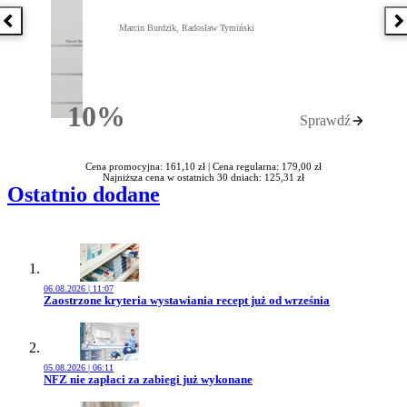
Poprzednia książka
N
Marcin Burdzik, Radosław Tymiński
10%
Sprawdź
Rabatu
Cena promocyjna: 161,10 zł |
Cena regularna: 179,00 zł
Najniższa cena w ostatnich 30 dniach: 125,31 zł
Ostatnio dodane
06.08.2026 | 11:07
Przejdź do artykułu:
Zaostrzone kryteria wystawiania recept już od września
05.08.2026 | 06:11
Przejdź do artykułu:
NFZ nie zapłaci za zabiegi już wykonane