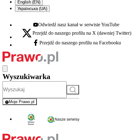
English (EN)
Українська (UA)
Odwiedź nasz kanał w serwisie YouTube
Youtube - otwiera się w nowej karcie
Przejdź do naszego profilu na X (dawniej Twitter)
X - otwiera się w nowej karcie
Przejdź do naszego profilu na Facebooku
Facebook - otwiera się w nowej karcie
Wyszukiwarka
Szukaj
Moje Prawo.pl
- rejestracja i logowanie do serwisu
Nasze serwisy