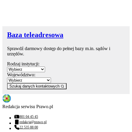
Baza teleadresowa
Sprawdź darmowy dostęp do pełnej bazy m.in. sądów i
urzędów.
Rodzaj instytucji:
Województwo:
Szukaj danych kontaktowych
Redakcja serwisu Prawo.pl
801 04 45 45
Numer telefonu:
redakcja@prawo.pl
Adres email:
22 535 88 00
Numer telefonu: