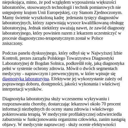
niepokojąca, mimo, że pod względem wyposażenia większości
laboratoriów, stosowanych technologii i technik pomiarowych nie
ustępujemy krajom Unii Europejskiej, czy Stanom Zjednoczonym.
Mamy świetnie wyszkoloną kadrę jedenastu tysięcy diagnostów
laboratoryjnych, którzy zapewniają wysoce kwalifikowaną obsługę
laboratoryjną. Jednak niektórzy uważają nawet, że zawód diagnosty
laboratoryjnego, który powinien razem z lekarzem uczestniczyć w
procesie diagnostyczno-terapeutycznym został w Polsce
zniszczony.
Podczas panelu dyskusyjnego, który odbył się w Najwyższej Izbie
Kontroli, prezes zarządu Polskiego Towarzystwa Diagnostyki
Laboratoryjnej dr Bogdan Solnica, podkreślił rolę, jaką diagnostyka
pełni w systemie ochrony zdrowia. Mówił o dwóch segmentach
medycyny - naprawczym i prewencyjnym, w które wpisuje się
diagnostyka laboratoryjna
. Efektywne jej wykorzystanie zależy od
poprawnego doboru, dostępności, jakości wykonania i właściwej
interpretacji wyników.
Diagnostyka laboratoryjna służy wczesnemu wykrywaniu i
rozpoznawaniu choroby, dostarczając lekarzowi około 70 procent
informacji niezbędnych do oceny stanu zdrowia i właściwego
pokierowania terapią. W medycynie profilaktycznej odzwierciedla
zaburzenia w funkcjonowaniu organizmu człowieka, zanim nastąpią
objawy. W medycynie naprawczej - służy ocenie efektywności