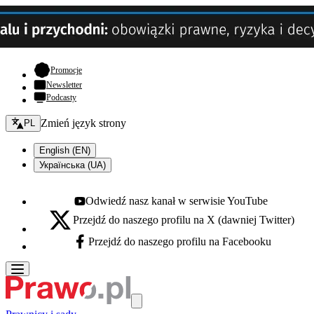
- otwiera się w nowej karcie
Promocje
Newsletter
Podcasty
Zmień język - bieżący:
Zmień język strony
PL
English (EN)
Українська (UA)
Odwiedź nasz kanał w serwisie YouTube
Youtube - otwiera się w nowej karcie
Przejdź do naszego profilu na X (dawniej Twitter)
X - otwiera się w nowej karcie
Przejdź do naszego profilu na Facebooku
Facebook - otwiera się w nowej karcie