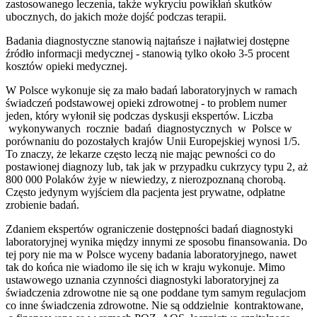
zastosowanego leczenia, także wykryciu powikłań skutków
ubocznych, do jakich może dojść podczas terapii.
Badania diagnostyczne stanowią najtańsze i najłatwiej dostępne
źródło informacji medycznej - stanowią tylko około 3-5 procent
kosztów opieki medycznej.
W Polsce wykonuje się za mało badań laboratoryjnych w ramach
świadczeń podstawowej opieki zdrowotnej - to problem numer
jeden, który wyłonił się podczas dyskusji ekspertów. Liczba
wykonywanych rocznie badań diagnostycznych w Polsce w
porównaniu do pozostałych krajów Unii Europejskiej wynosi 1/5.
To znaczy, że lekarze często leczą nie mając pewności co do
postawionej diagnozy lub, tak jak w przypadku cukrzycy typu 2, aż
800 000 Polaków żyje w niewiedzy, z nierozpoznaną chorobą.
Często jedynym wyjściem dla pacjenta jest prywatne, odpłatne
zrobienie badań.
Zdaniem ekspertów ograniczenie dostępności badań diagnostyki
laboratoryjnej wynika między innymi ze sposobu finansowania. Do
tej pory nie ma w Polsce wyceny badania laboratoryjnego, nawet
tak do końca nie wiadomo ile się ich w kraju wykonuje. Mimo
ustawowego uznania czynności diagnostyki laboratoryjnej za
świadczenia zdrowotne nie są one poddane tym samym regulacjom
co inne świadczenia zdrowotne. Nie są oddzielnie kontraktowane,