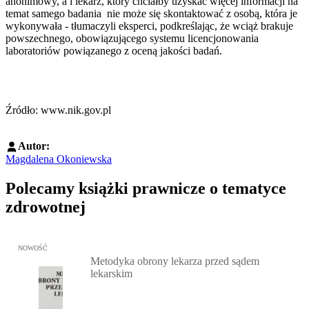
anonimowy, a i lekarz, który chciałby uzyskać więcej informacji na
temat samego badania nie może się skontaktować z osobą, która je
wykonywała - tłumaczyli eksperci, podkreślając, że wciąż brakuje
powszechnego, obowiązującego systemu licencjonowania
laboratoriów powiązanego z oceną jakości badań.
Źródło: www.nik.gov.pl
Autor:
Magdalena Okoniewska
Polecamy książki prawnicze o tematyce
zdrowotnej
Przejdź do: Metodyka obrony lekarza przed sądem lekarskim, Marc
NOWOŚĆ
Metodyka obrony lekarza przed sądem
lekarskim