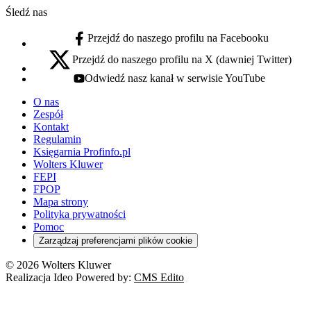
Śledź nas
Przejdź do naszego profilu na Facebooku
facebook - otwiera się w nowej karcie
Przejdź do naszego profilu na X (dawniej Twitter)
x - otwiera się w nowej karcie
Odwiedź nasz kanał w serwisie YouTube
youtube - otwiera się w nowej karcie
O nas
Zespół
Kontakt
Regulamin
Księgarnia Profinfo.pl
Wolters Kluwer
FEPI
FPOP
Mapa strony
Polityka prywatności
Pomoc
Zarządzaj preferencjami plików cookie
© 2026 Wolters Kluwer
Realizacja Ideo Powered by:
CMS Edito