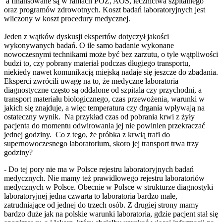
a finansowane są w ramach POZ, AOS, lecznictwa szpitalnego
oraz programów zdrowotnych. Koszt badań laboratoryjnych jest
wliczony w koszt procedury medycznej.
Jeden z wątków dyskusji ekspertów dotyczył jakości
wykonywanych badań. O ile samo badanie wykonane
nowoczesnymi technikami może być bez zarzutu, o tyle wątpliwości
budzi to, czy pobrany materiał podczas długiego transportu,
niekiedy nawet komunikacją miejską nadaje się jeszcze do zbadania.
Eksperci zwrócili uwagę na to, że medyczne laboratoria
diagnostyczne często są oddalone od szpitala czy przychodni, a
transport materiału biologicznego, czas przewożenia, warunki w
jakich się znajduje, a więc temperatura czy drgania wpływają na
ostateczny wynik. Na przykład czas od pobrania krwi z żyły
pacjenta do momentu odwirowania jej nie powinien przekraczać
jednej godziny. Co z tego, że próbka z krwią trafi do
supernowoczesnego laboratorium, skoro jej transport trwa trzy
godziny?
- Do tej pory nie ma w Polsce rejestru laboratoryjnych badań
medycznych. Nie mamy też prawidłowego rejestru laboratoriów
medycznych w Polsce. Obecnie w Polsce w strukturze diagnostyki
laboratoryjnej jedna czwarta to laboratoria bardzo małe,
zatrudniające od jednej do trzech osób. Z drugiej strony mamy
bardzo duże jak na polskie warunki laboratoria, gdzie pacjent stał się