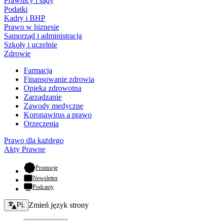
Prawnicy i sądy
Podatki
Kadry i BHP
Prawo w biznesie
Samorząd i administracja
Szkoły i uczelnie
Zdrowie
Farmacja
Finansowanie zdrowia
Opieka zdrowotna
Zarządzanie
Zawody medyczne
Koronawirus a prawo
Orzeczenia
Prawo dla każdego
Akty Prawne
- otwiera się w nowej karcie
Promocje
Newsletter
Podcasty
Zmień język - bieżący:
Zmień język strony
PL