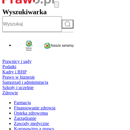
Wyszukiwarka
Szukaj
Nasze serwisy
Prawnicy i sądy
Podatki
Kadry i BHP
Prawo w biznesie
Samorząd i administracja
Szkoły i uczelnie
Zdrowie
Farmacja
Finansowanie zdrowia
Opieka zdrowotna
Zarządzanie
Zawody medyczne
Koronawirus a prawo