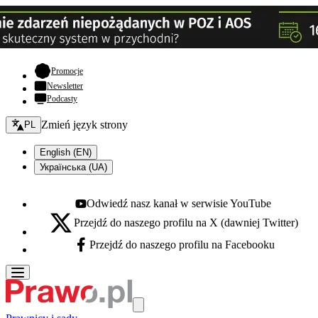
- otwiera się w nowej karcie
Promocje
Newsletter
Podcasty
Zmień język - bieżący:
Zmień język strony
PL
English (EN)
Українська (UA)
Odwiedź nasz kanał w serwisie YouTube
Youtube - otwiera się w nowej karcie
Przejdź do naszego profilu na X (dawniej Twitter)
X - otwiera się w nowej karcie
Przejdź do naszego profilu na Facebooku
Facebook - otwiera się w nowej karcie