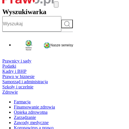
Wyszukiwarka
Szukaj
Nasze serwisy
Prawnicy i sądy
Podatki
Kadry i BHP
Prawo w biznesie
Samorząd i administracja
Szkoły i uczelnie
Zdrowie
Farmacja
Finansowanie zdrowia
Opieka zdrowotna
Zarządzanie
Zawody medyczne
Koronawirus a prawo