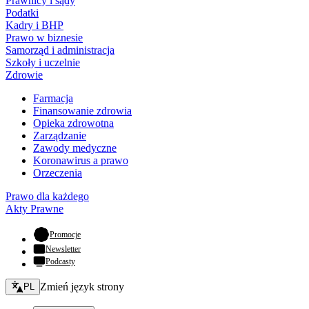
Prawnicy i sądy
Podatki
Kadry i BHP
Prawo w biznesie
Samorząd i administracja
Szkoły i uczelnie
Zdrowie
Farmacja
Finansowanie zdrowia
Opieka zdrowotna
Zarządzanie
Zawody medyczne
Koronawirus a prawo
Orzeczenia
Prawo dla każdego
Akty Prawne
- otwiera się w nowej karcie
Promocje
Newsletter
Podcasty
Zmień język - bieżący:
Zmień język strony
PL