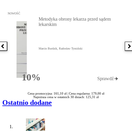
Przejdź do: Metodyka obrony lekarza przed sądem lekarskim, Marc
NOWOŚĆ
Metodyka obrony lekarza przed sądem
lekarskim
Poprzednia książka
N
Marcin Burdzik, Radosław Tymiński
10%
Sprawdź
Rabatu
Cena promocyjna: 161,10 zł |
Cena regularna: 179,00 zł
Najniższa cena w ostatnich 30 dniach: 125,31 zł
Ostatnio dodane