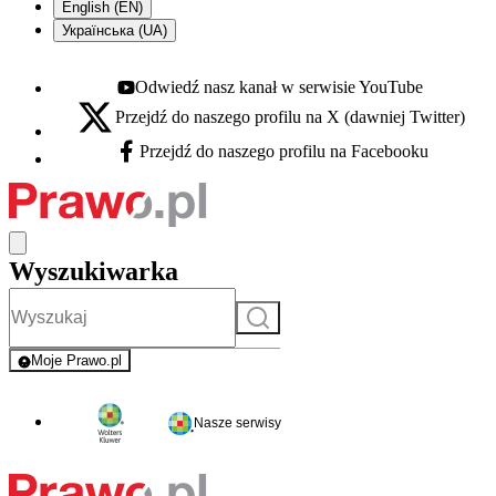
English (EN)
Українська (UA)
Odwiedź nasz kanał w serwisie YouTube
Youtube - otwiera się w nowej karcie
Przejdź do naszego profilu na X (dawniej Twitter)
X - otwiera się w nowej karcie
Przejdź do naszego profilu na Facebooku
Facebook - otwiera się w nowej karcie
Wyszukiwarka
Szukaj
Moje Prawo.pl
- rejestracja i logowanie do serwisu
Nasze serwisy