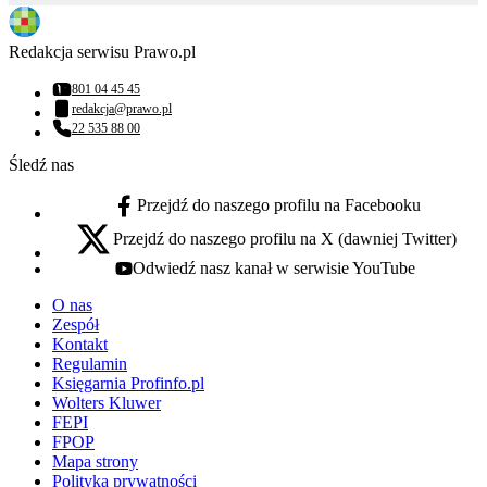
Redakcja serwisu Prawo.pl
801 04 45 45
Numer telefonu:
redakcja@prawo.pl
Adres email:
22 535 88 00
Numer telefonu:
Śledź nas
Przejdź do naszego profilu na Facebooku
facebook - otwiera się w nowej karcie
Przejdź do naszego profilu na X (dawniej Twitter)
x - otwiera się w nowej karcie
Odwiedź nasz kanał w serwisie YouTube
youtube - otwiera się w nowej karcie
O nas
Zespół
Kontakt
Regulamin
Księgarnia Profinfo.pl
Wolters Kluwer
FEPI
FPOP
Mapa strony
Polityka prywatności