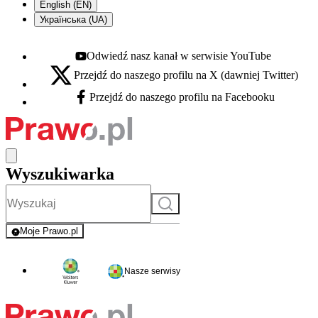
English (EN)
Українська (UA)
Odwiedź nasz kanał w serwisie YouTube
Youtube - otwiera się w nowej karcie
Przejdź do naszego profilu na X (dawniej Twitter)
X - otwiera się w nowej karcie
Przejdź do naszego profilu na Facebooku
Facebook - otwiera się w nowej karcie
Wyszukiwarka
Szukaj
Moje Prawo.pl
- rejestracja i logowanie do serwisu
Nasze serwisy