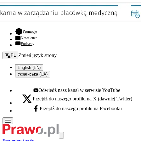
- otwiera się w nowej karcie
Promocje
Newsletter
Podcasty
Zmień język - bieżący:
Zmień język strony
PL
English (EN)
Українська (UA)
Odwiedź nasz kanał w serwisie YouTube
Youtube - otwiera się w nowej karcie
Przejdź do naszego profilu na X (dawniej Twitter)
X - otwiera się w nowej karcie
Przejdź do naszego profilu na Facebooku
Facebook - otwiera się w nowej karcie