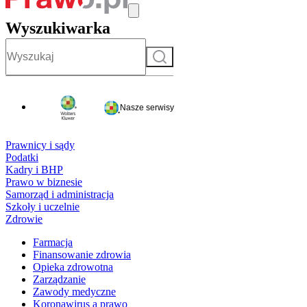
Wyszukiwarka
Szukaj
Nasze serwisy
Prawnicy i sądy
Podatki
Kadry i BHP
Prawo w biznesie
Samorząd i administracja
Szkoły i uczelnie
Zdrowie
Farmacja
Finansowanie zdrowia
Opieka zdrowotna
Zarządzanie
Zawody medyczne
Koronawirus a prawo