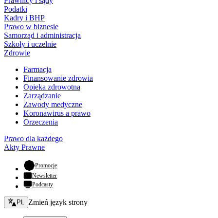
Prawnicy i sądy
Podatki
Kadry i BHP
Prawo w biznesie
Samorząd i administracja
Szkoły i uczelnie
Zdrowie
Farmacja
Finansowanie zdrowia
Opieka zdrowotna
Zarządzanie
Zawody medyczne
Koronawirus a prawo
Orzeczenia
Prawo dla każdego
Akty Prawne
- otwiera się w nowej karcie
Promocje
Newsletter
Podcasty
Zmień język - bieżący:
Zmień język strony
PL