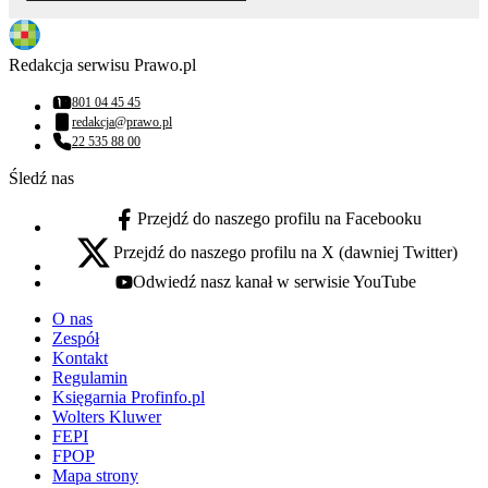
Redakcja serwisu Prawo.pl
801 04 45 45
Numer telefonu:
redakcja@prawo.pl
Adres email:
22 535 88 00
Numer telefonu:
Śledź nas
Przejdź do naszego profilu na Facebooku
facebook - otwiera się w nowej karcie
Przejdź do naszego profilu na X (dawniej Twitter)
x - otwiera się w nowej karcie
Odwiedź nasz kanał w serwisie YouTube
youtube - otwiera się w nowej karcie
O nas
Zespół
Kontakt
Regulamin
Księgarnia Profinfo.pl
Wolters Kluwer
FEPI
FPOP
Mapa strony