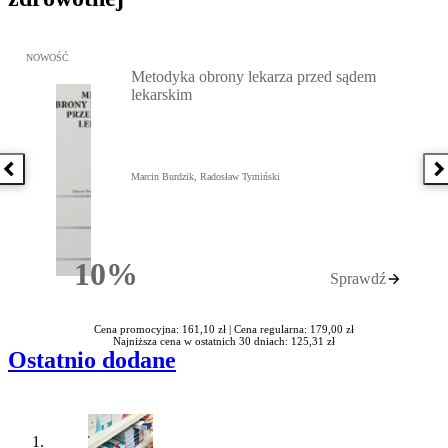
Przejdź do: Metodyka obrony lekarza przed sądem lekarskim, Marc
NOWOŚĆ
Metodyka obrony lekarza przed sądem
lekarskim
Poprzednia książka
N
Marcin Burdzik, Radosław Tymiński
10%
Sprawdź
Rabatu
Cena promocyjna: 161,10 zł |
Cena regularna: 179,00 zł
Najniższa cena w ostatnich 30 dniach: 125,31 zł
Ostatnio dodane