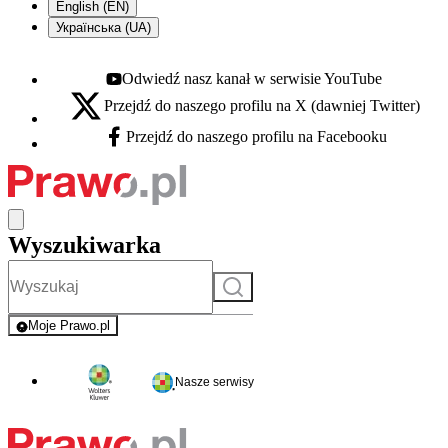
English (EN)
Українська (UA)
Odwiedź nasz kanał w serwisie YouTube
Youtube - otwiera się w nowej karcie
Przejdź do naszego profilu na X (dawniej Twitter)
X - otwiera się w nowej karcie
Przejdź do naszego profilu na Facebooku
Facebook - otwiera się w nowej karcie
Wyszukiwarka
Szukaj
Moje Prawo.pl
- rejestracja i logowanie do serwisu
Nasze serwisy