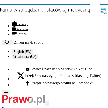
- otwiera się w nowej karcie
Promocje
Newsletter
Podcasty
Zmień język - bieżący:
Zmień język strony
PL
English (EN)
Українська (UA)
Odwiedź nasz kanał w serwisie YouTube
Youtube - otwiera się w nowej karcie
Przejdź do naszego profilu na X (dawniej Twitter)
X - otwiera się w nowej karcie
Przejdź do naszego profilu na Facebooku
Facebook - otwiera się w nowej karcie