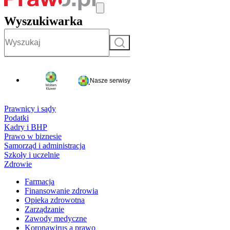
Wyszukiwarka
Szukaj
Nasze serwisy
Prawnicy i sądy
Podatki
Kadry i BHP
Prawo w biznesie
Samorząd i administracja
Szkoły i uczelnie
Zdrowie
Farmacja
Finansowanie zdrowia
Opieka zdrowotna
Zarządzanie
Zawody medyczne
Koronawirus a prawo