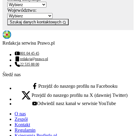
Województwo:
Szukaj danych kontaktowych
Redakcja serwisu Prawo.pl
801 04 45 45
Numer telefonu:
redakcja@prawo.pl
Adres email:
22 535 88 00
Numer telefonu:
Śledź nas
Przejdź do naszego profilu na Facebooku
facebook - otwiera się w nowej karcie
Przejdź do naszego profilu na X (dawniej Twitter)
x - otwiera się w nowej karcie
Odwiedź nasz kanał w serwisie YouTube
youtube - otwiera się w nowej karcie
O nas
Zespół
Kontakt
Regulamin
Księgarnia Profinfo.pl