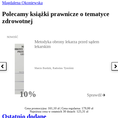
Magdalena Okoniewska
Polecamy książki prawnicze o tematyce
zdrowotnej
Przejdź do: Metodyka obrony lekarza przed sądem lekarskim, Marc
NOWOŚĆ
Metodyka obrony lekarza przed sądem
lekarskim
Poprzednia książka
N
Marcin Burdzik, Radosław Tymiński
10%
Sprawdź
Rabatu
Cena promocyjna: 161,10 zł |
Cena regularna: 179,00 zł
Najniższa cena w ostatnich 30 dniach: 125,31 zł
Ostatnio dodane