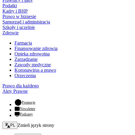
Prawnicy i sądy
Podatki
Kadry i BHP
Prawo w biznesie
Samorząd i administracja
Szkoły i uczelnie
Zdrowie
Farmacja
Finansowanie zdrowia
Opieka zdrowotna
Zarządzanie
Zawody medyczne
Koronawirus a prawo
Orzeczenia
Prawo dla każdego
Akty Prawne
- otwiera się w nowej karcie
Promocje
Newsletter
Podcasty
Zmień język - bieżący:
Zmień język strony
PL