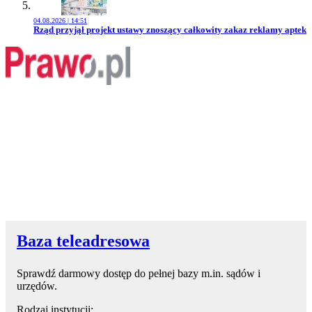
04.08.2026 | 14:51
Przejdź do artykułu:
Rząd przyjął projekt ustawy znoszący całkowity zakaz reklamy aptek
Baza teleadresowa
Sprawdź darmowy dostęp do pełnej bazy m.in. sądów i
urzędów.
Rodzaj instytucji: