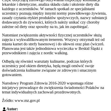
lekarskie i dietetyczne, analiza składu ciała i ułożenie diety dla
każdego z uczestników. W ramach spotkań ze specjalistami
uczestnicy poznają między innymi normy prawidłowego żywienia,
zasady czytania etykiet produktów spożywczych, nazwy substancji
dodawanych do żywności, których należy unikać czy choroby
zależne od diety oraz sposoby na to, jak im zapobiegać.
Natomiast zwiększeniu aktywności fizycznej uczestników służą
zajęcia z wykwalifikowanym trenerem. Wszyscy otrzymali też od
miasta karnet do strefy basenowej i do siłowni oraz plan ćwiczeń.
Planowana jest także jednodniowa wycieczka w Beskid Śląski z
przewodnikiem i zajęcia z nordic walking.
Odbędą się również warsztaty kulinarne, podczas których
uczestnicy pod okiem dietetyka, będą mogli omówić swoje
doświadczenia kulinarne związane ze zdrowym i smacznym
gotowaniem.
Narodowy Program Zdrowia 2016-2020 wspomaga różne
inicjatywy prowadzące do zwiększenia świadomości Polaków na
temat indywidualnych zachowań prozdrowotnych.
Źródło: www.mz.gov.pl
Autor: