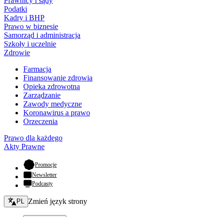
Prawnicy i sądy
Podatki
Kadry i BHP
Prawo w biznesie
Samorząd i administracja
Szkoły i uczelnie
Zdrowie
Farmacja
Finansowanie zdrowia
Opieka zdrowotna
Zarządzanie
Zawody medyczne
Koronawirus a prawo
Orzeczenia
Prawo dla każdego
Akty Prawne
- otwiera się w nowej karcie
Promocje
Newsletter
Podcasty
Zmień język - bieżący:
Zmień język strony
PL