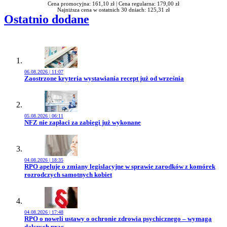
Cena promocyjna: 161,10 zł |
Cena regularna: 179,00 zł
Najniższa cena w ostatnich 30 dniach: 125,31 zł
Ostatnio dodane
06.08.2026 | 11:07
Przejdź do artykułu:
Zaostrzone kryteria wystawiania recept już od września
05.08.2026 | 06:11
Przejdź do artykułu:
NFZ nie zapłaci za zabiegi już wykonane
04.08.2026 | 18:35
Przejdź do artykułu:
RPO apeluje o zmiany legislacyjne w sprawie zarodków z komórek
rozrodczych samotnych kobiet
04.08.2026 | 17:48
Przejdź do artykułu:
RPO o noweli ustawy o ochronie zdrowia psychicznego – wymaga
dalszych prac