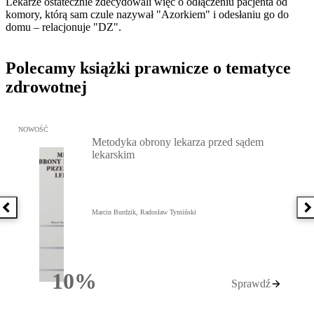
Lekarze ostatecznie zdecydowali więc o odłączeniu pacjenta od
komory, którą sam czule nazywał "Azorkiem" i odesłaniu go do
domu – relacjonuje "DZ".
Polecamy książki prawnicze o tematyce
zdrowotnej
Przejdź do: Metodyka obrony lekarza przed sądem lekarskim, Marc
NOWOŚĆ
Metodyka obrony lekarza przed sądem
lekarskim
Poprzednia książka
N
Marcin Burdzik, Radosław Tymiński
10%
Sprawdź
Rabatu