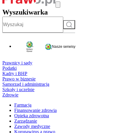
Wyszukiwarka
Szukaj
Nasze serwisy
Prawnicy i sądy
Podatki
Kadry i BHP
Prawo w biznesie
Samorząd i administracja
Szkoły i uczelnie
Zdrowie
Farmacja
Finansowanie zdrowia
Opieka zdrowotna
Zarządzanie
Zawody medyczne
Koronawirus a prawo