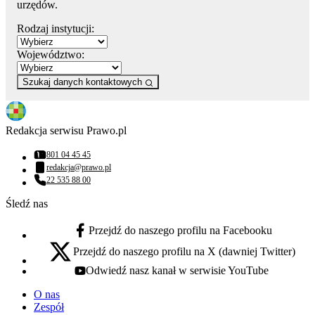
urzędów.
Rodzaj instytucji:
Województwo:
Szukaj danych kontaktowych
Redakcja serwisu Prawo.pl
801 04 45 45
Numer telefonu:
redakcja@prawo.pl
Adres email:
22 535 88 00
Numer telefonu:
Śledź nas
Przejdź do naszego profilu na Facebooku
facebook - otwiera się w nowej karcie
Przejdź do naszego profilu na X (dawniej Twitter)
x - otwiera się w nowej karcie
Odwiedź nasz kanał w serwisie YouTube
youtube - otwiera się w nowej karcie
O nas
Zespół