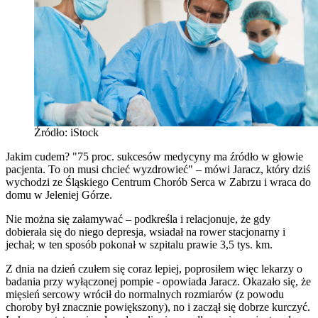
Źródło: iStock
Jakim cudem? "75 proc. sukcesów medycyny ma źródło w głowie
pacjenta. To on musi chcieć wyzdrowieć" – mówi Jaracz, który dziś
wychodzi ze Śląskiego Centrum Chorób Serca w Zabrzu i wraca do
domu w Jeleniej Górze.
Nie można się załamywać – podkreśla i relacjonuje, że gdy
dobierała się do niego depresja, wsiadał na rower stacjonarny i
jechał; w ten sposób pokonał w szpitalu prawie 3,5 tys. km.
Z dnia na dzień czułem się coraz lepiej, poprosiłem więc lekarzy o
badania przy wyłączonej pompie - opowiada Jaracz. Okazało się, że
mięsień sercowy wrócił do normalnych rozmiarów (z powodu
choroby był znacznie powiększony), no i zaczął się dobrze kurczyć.