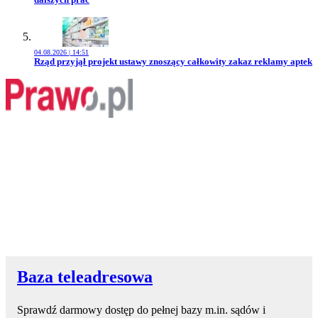
04.08.2026 | 14:51
Przejdź do artykułu:
Rząd przyjął projekt ustawy znoszący całkowity zakaz reklamy aptek
Baza teleadresowa
Sprawdź darmowy dostęp do pełnej bazy m.in. sądów i