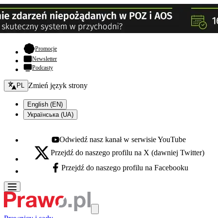
- otwiera się w nowej karcie
Promocje
Newsletter
Podcasty
Zmień język - bieżący:
Zmień język strony
PL
English (EN)
Українська (UA)
Odwiedź nasz kanał w serwisie YouTube
Youtube - otwiera się w nowej karcie
Przejdź do naszego profilu na X (dawniej Twitter)
X - otwiera się w nowej karcie
Przejdź do naszego profilu na Facebooku
Facebook - otwiera się w nowej karcie