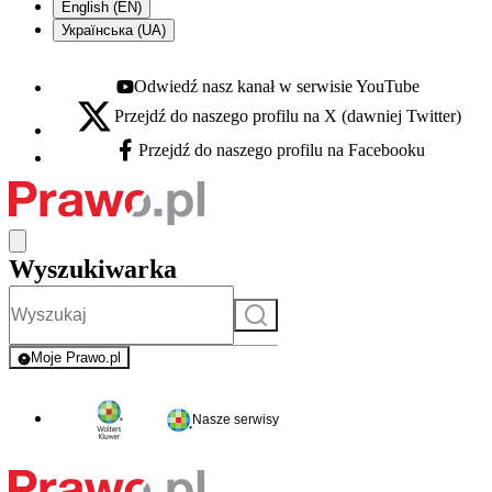
English (EN)
Українська (UA)
Odwiedź nasz kanał w serwisie YouTube
Youtube - otwiera się w nowej karcie
Przejdź do naszego profilu na X (dawniej Twitter)
X - otwiera się w nowej karcie
Przejdź do naszego profilu na Facebooku
Facebook - otwiera się w nowej karcie
Wyszukiwarka
Szukaj
Moje Prawo.pl
- rejestracja i logowanie do serwisu
Nasze serwisy