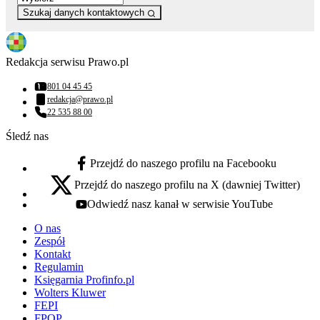
Szukaj danych kontaktowych
Redakcja serwisu Prawo.pl
801 04 45 45
Numer telefonu:
redakcja@prawo.pl
Adres email:
22 535 88 00
Numer telefonu:
Śledź nas
Przejdź do naszego profilu na Facebooku
facebook - otwiera się w nowej karcie
Przejdź do naszego profilu na X (dawniej Twitter)
x - otwiera się w nowej karcie
Odwiedź nasz kanał w serwisie YouTube
youtube - otwiera się w nowej karcie
O nas
Zespół
Kontakt
Regulamin
Księgarnia Profinfo.pl
Wolters Kluwer
FEPI
FPOP