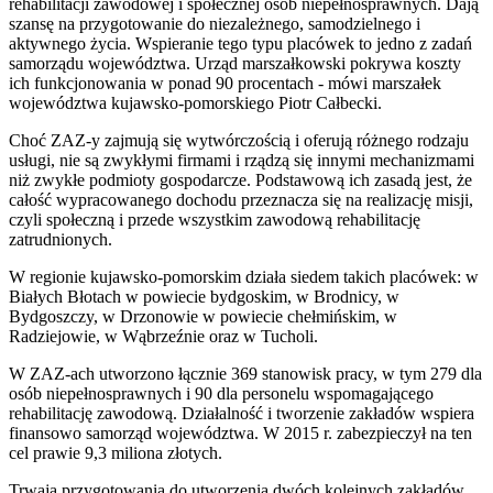
rehabilitacji zawodowej i społecznej osób niepełnosprawnych. Dają
szansę na przygotowanie do niezależnego, samodzielnego i
aktywnego życia. Wspieranie tego typu placówek to jedno z zadań
samorządu województwa. Urząd marszałkowski pokrywa koszty
ich funkcjonowania w ponad 90 procentach - mówi marszałek
województwa kujawsko-pomorskiego Piotr Całbecki.
Choć ZAZ-y zajmują się wytwórczością i oferują różnego rodzaju
usługi, nie są zwykłymi firmami i rządzą się innymi mechanizmami
niż zwykłe podmioty gospodarcze. Podstawową ich zasadą jest, że
całość wypracowanego dochodu przeznacza się na realizację misji,
czyli społeczną i przede wszystkim zawodową rehabilitację
zatrudnionych.
W regionie kujawsko-pomorskim działa siedem takich placówek: w
Białych Błotach w powiecie bydgoskim, w Brodnicy, w
Bydgoszczy, w Drzonowie w powiecie chełmińskim, w
Radziejowie, w Wąbrzeźnie oraz w Tucholi.
W ZAZ-ach utworzono łącznie 369 stanowisk pracy, w tym 279 dla
osób niepełnosprawnych i 90 dla personelu wspomagającego
rehabilitację zawodową. Działalność i tworzenie zakładów wspiera
finansowo samorząd województwa. W 2015 r. zabezpieczył na ten
cel prawie 9,3 miliona złotych.
Trwają przygotowania do utworzenia dwóch kolejnych zakładów