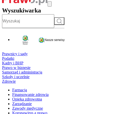
Wyszukiwarka
Szukaj
Nasze serwisy
Prawnicy i sądy
Podatki
Kadry i BHP
Prawo w biznesie
Samorząd i administracja
Szkoły i uczelnie
Zdrowie
Farmacja
Finansowanie zdrowia
Opieka zdrowotna
Zarządzanie
Zawody medyczne
Koronawirus a prawo