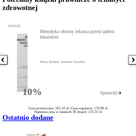
zdrowotnej
Przejdź do: Metodyka obrony lekarza przed sądem lekarskim, Marc
NOWOŚĆ
Metodyka obrony lekarza przed sądem
lekarskim
Poprzednia książka
N
Marcin Burdzik, Radosław Tymiński
10%
Sprawdź
Rabatu
Cena promocyjna: 161,10 zł |
Cena regularna: 179,00 zł
Najniższa cena w ostatnich 30 dniach: 125,31 zł
Ostatnio dodane