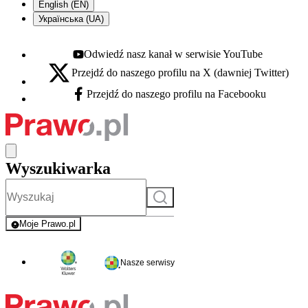
English (EN)
Українська (UA)
Odwiedź nasz kanał w serwisie YouTube
Youtube - otwiera się w nowej karcie
Przejdź do naszego profilu na X (dawniej Twitter)
X - otwiera się w nowej karcie
Przejdź do naszego profilu na Facebooku
Facebook - otwiera się w nowej karcie
Wyszukiwarka
Szukaj
Moje Prawo.pl
- rejestracja i logowanie do serwisu
Nasze serwisy