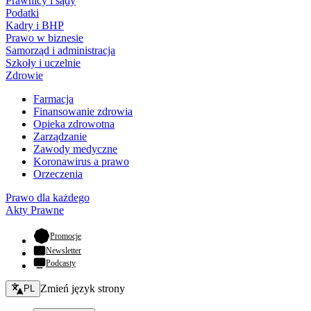
Prawnicy i sądy
Podatki
Kadry i BHP
Prawo w biznesie
Samorząd i administracja
Szkoły i uczelnie
Zdrowie
Farmacja
Finansowanie zdrowia
Opieka zdrowotna
Zarządzanie
Zawody medyczne
Koronawirus a prawo
Orzeczenia
Prawo dla każdego
Akty Prawne
- otwiera się w nowej karcie
Promocje
Newsletter
Podcasty
Zmień język - bieżący:
Zmień język strony
PL