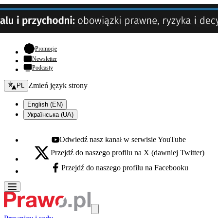
- otwiera się w nowej karcie
Promocje
Newsletter
Podcasty
Zmień język - bieżący:
Zmień język strony
PL
English (EN)
Українська (UA)
Odwiedź nasz kanał w serwisie YouTube
Youtube - otwiera się w nowej karcie
Przejdź do naszego profilu na X (dawniej Twitter)
X - otwiera się w nowej karcie
Przejdź do naszego profilu na Facebooku
Facebook - otwiera się w nowej karcie