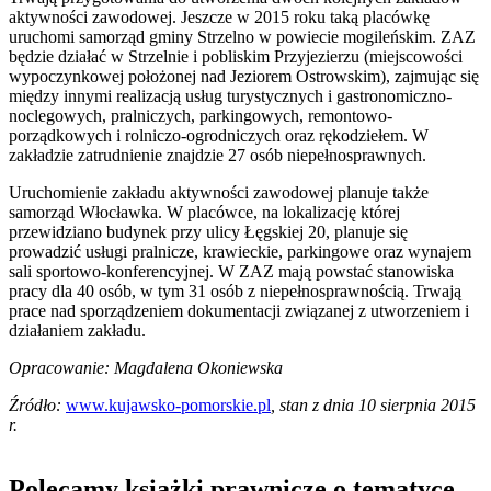
aktywności zawodowej. Jeszcze w 2015 roku taką placówkę
uruchomi samorząd gminy Strzelno w powiecie mogileńskim. ZAZ
będzie działać w Strzelnie i pobliskim Przyjezierzu (miejscowości
wypoczynkowej położonej nad Jeziorem Ostrowskim), zajmując się
między innymi realizacją usług turystycznych i gastronomiczno-
noclegowych, pralniczych, parkingowych, remontowo-
porządkowych i rolniczo-ogrodniczych oraz rękodziełem. W
zakładzie zatrudnienie znajdzie 27 osób niepełnosprawnych.
Uruchomienie zakładu aktywności zawodowej planuje także
samorząd Włocławka. W placówce, na lokalizację której
przewidziano budynek przy ulicy Łęgskiej 20, planuje się
prowadzić usługi pralnicze, krawieckie, parkingowe oraz wynajem
sali sportowo-konferencyjnej. W ZAZ mają powstać stanowiska
pracy dla 40 osób, w tym 31 osób z niepełnosprawnością. Trwają
prace nad sporządzeniem dokumentacji związanej z utworzeniem i
działaniem zakładu.
Opracowanie: Magdalena Okoniewska
Źródło:
www.kujawsko-pomorskie.pl
, stan z dnia 10 sierpnia 2015
r.
Polecamy książki prawnicze o tematyce