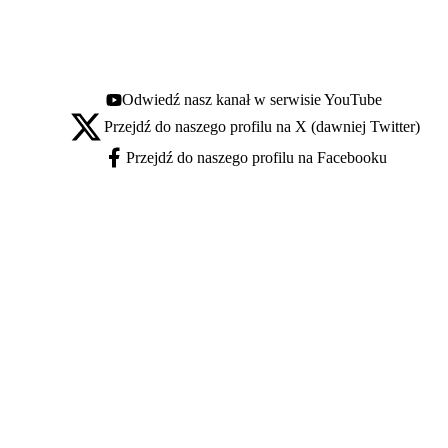
Odwiedź nasz kanał w serwisie YouTube
Youtube - otwiera się w nowej karcie
Przejdź do naszego profilu na X (dawniej Twitter)
X - otwiera się w nowej karcie
Przejdź do naszego profilu na Facebooku
Facebook - otwiera się w nowej karcie