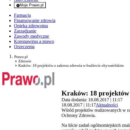
Moje Prawo.pl
- rejestracja i logowanie do serwisu
Farmacja
Finansowanie zdrowia
Opieka zdrowotna
Zarządzanie
Zawody medyczne
Koronawirus a prawo
Orzeczenia
Prawo.pl
Zdrowie
Kraków: 18 projektów z zakresu zdrowia w budżecie obywatelskim
Kraków: 18 projektów 
Data dodania: 18.08.2017 | 11:17
18.08.2017 | 11:17
Aktualności
Wśród projektów realizowanych w ra
Ochrony Zdrowia.
Na liście zadań ogólnomiejskich znal