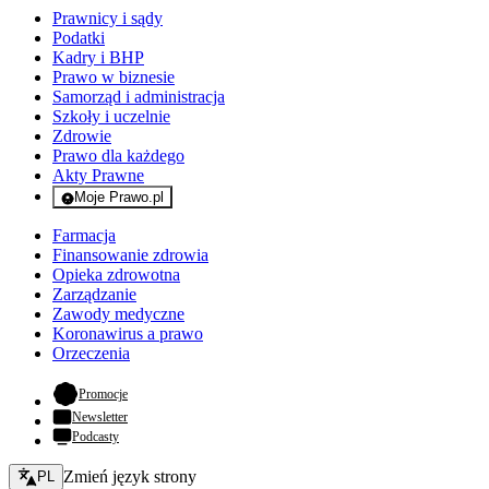
Prawnicy i sądy
Podatki
Kadry i BHP
Prawo w biznesie
Samorząd i administracja
Szkoły i uczelnie
Zdrowie
Prawo dla każdego
Akty Prawne
Moje Prawo.pl
- rejestracja i logowanie do serwisu
Farmacja
Finansowanie zdrowia
Opieka zdrowotna
Zarządzanie
Zawody medyczne
Koronawirus a prawo
Orzeczenia
- otwiera się w nowej karcie
Promocje
Newsletter
Podcasty
Zmień język - bieżący:
Zmień język strony
PL