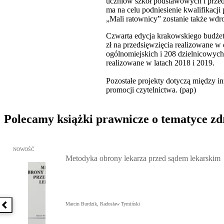
uczniów szkół podstawowych i przeds
ma na celu podniesienie kwalifikacj
„Mali ratownicy” zostanie także wdr
Czwarta edycja krakowskiego budżetu
zł na przedsięwzięcia realizowane w
ogólnomiejskich i 208 dzielnicowych
realizowane w latach 2018 i 2019.
Pozostałe projekty dotyczą między in
promocji czytelnictwa. (pap)
Polecamy książki prawnicze o tematyce z
Przejdź do: Metodyka obrony lekarza przed sądem lekarskim, Marc
NOWOŚĆ
Metodyka obrony lekarza przed sądem lekarskim
Marcin Burdzik, Radosław Tymiński
Poprzednia książka