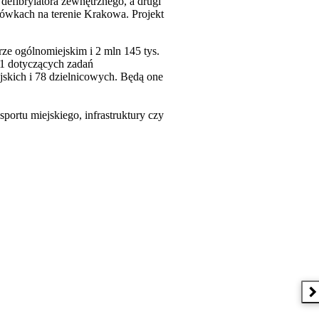
defibrylatora zewnętrznego, a drugi
cówkach na terenie Krakowa. Projekt
ze ogólnomiejskim i 2 mln 145 tys.
11 dotyczących zadań
jskich i 78 dzielnicowych. Będą one
portu miejskiego, infrastruktury czy
N