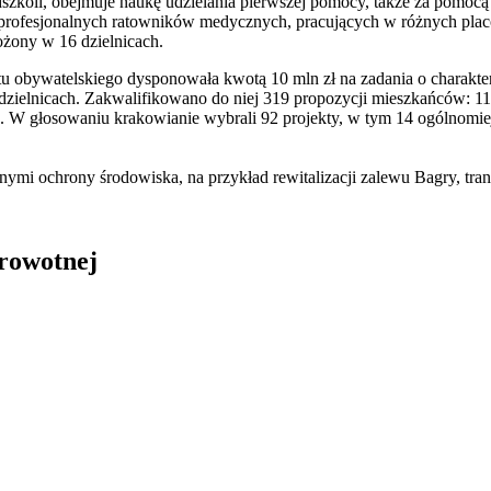
zkoli, obejmuje naukę udzielania pierwszej pomocy, także za pomocą 
i profesjonalnych ratowników medycznych, pracujących w różnych pla
ożony w 16 dzielnicach.
 obywatelskiego dysponowała kwotą 10 mln zł na zadania o charakter
 dzielnicach. Zakwalifikowano do niej 319 propozycji mieszkańców: 1
. W głosowaniu krakowianie wybrali 92 projekty, w tym 14 ogólnomie
nymi ochrony środowiska, na przykład rewitalizacji zalewu Bagry, trans
drowotnej
in Burdzik, Radosław Tymiński - otwiera się w nowym oknie