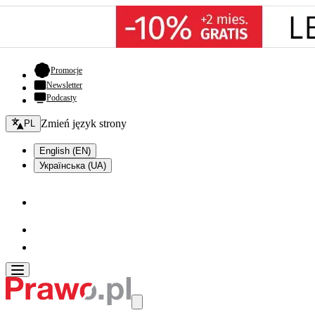
- otwiera się w nowej karcie
Promocje
Newsletter
Podcasty
Zmień język - bieżący:
Zmień język strony
PL
English (EN)
Українська (UA)