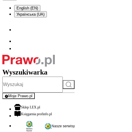
English (EN)
Українська (UA)
Wyszukiwarka
Szukaj
Moje Prawo.pl
- rejestracja i logowanie do serwisu
otwiera się w nowej karcie
Sklep LEX.pl
otwiera się w nowej karcie
Księgarnia profinfo.pl
Nasze serwisy