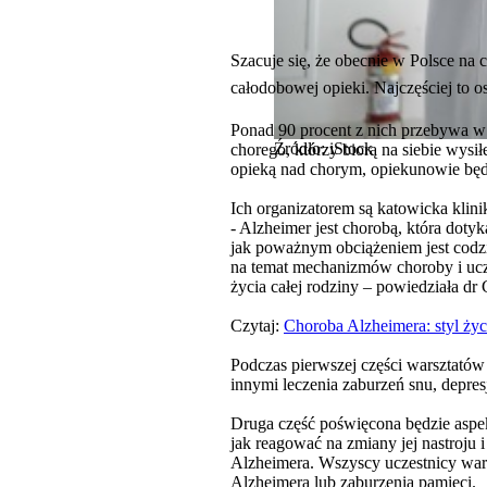
Szacuje się, że obecnie w Polsce na
całodobowej opieki. Najczęściej to os
Ponad 90 procent z nich przebywa w 
Źródło: iStock
chorego, którzy biorą na siebie wysi
opieką nad chorym, opiekunowie będ
Ich organizatorem są katowicka klin
- Alzheimer jest chorobą, która doty
jak poważnym obciążeniem jest codz
na temat mechanizmów choroby i ucz
życia całej rodziny – powiedziała d
Czytaj:
Choroba Alzheimera: styl życ
Podczas pierwszej części warsztató
innymi leczenia zaburzeń snu, depre
Druga część poświęcona będzie aspe
jak reagować na zmiany jej nastroju 
Alzheimera. Wszyscy uczestnicy war
Alzheimera lub zaburzenia pamięci.