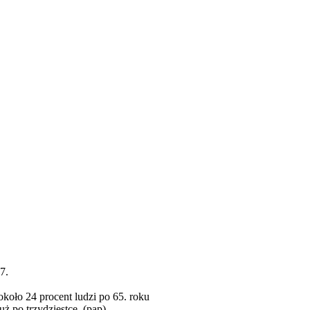
7.
około 24 procent ludzi po 65. roku
ż po trzydziestce. (pap)