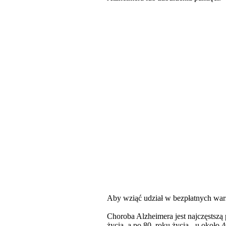
Aby wziąć udział w bezpłatnych warsz
Choroba Alzheimera jest najczęstszą 
życia, a po 80. roku życia - u około