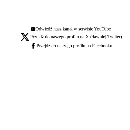
Odwiedź nasz kanał w serwisie YouTube
Youtube - otwiera się w nowej karcie
Przejdź do naszego profilu na X (dawniej Twitter)
X - otwiera się w nowej karcie
Przejdź do naszego profilu na Facebooku
Facebook - otwiera się w nowej karcie