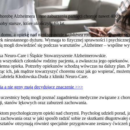
 chorobę Alzheimera i inne zaburzenia pamięci choruje nawet 400 tys.
oby starsze, które ukończyły 65 lat.
domu, a opiekę nad nimi sprawuje najbliższa rodzina. Opiekunami są
łek nieustannego dyżuru. Wymaga to fizycznej sprawności i psychicznej
ą mogli dowiedzieć się podczas warsztatów „Alzheimer – wspólne wy
ika Neuro-Care i Śląskie Stowarzyszenie Alzheimerowskie.
ka wszystkich członków rodziny pacjenta, a zwłaszcza jego opiekunów.
ienna opieka. Potrzeby opiekunów schodzą wówczas na dalszy plan. 
ąc ich, jak mądrze towarzyszyć choremu oraz jak go wspierać, możem
r Gabriela Kłodowska-Duda z kliniki Neuro-Care.
ia a nie geny mają decydujące znaczenie >>>
w uczestnicy będą mogli poznać zagadnienia medyczne związane z chor
sji, stanów lękowych oraz zaburzeń zachowania.
ktom psychologicznym opieki nad chorymi. Psycholog udzieli porad, j
i zachowania oraz w jaki sposób radzić sobie ze skutkami długotrwałej 
sztatów otrzymają również specjalnie przygotowane zestawy ćwiczeń p