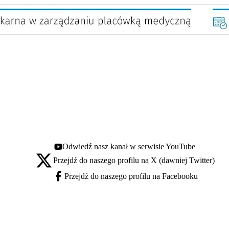
Odwiedź nasz kanał w serwisie YouTube
Youtube - otwiera się w nowej karcie
Przejdź do naszego profilu na X (dawniej Twitter)
X - otwiera się w nowej karcie
Przejdź do naszego profilu na Facebooku
Facebook - otwiera się w nowej karcie