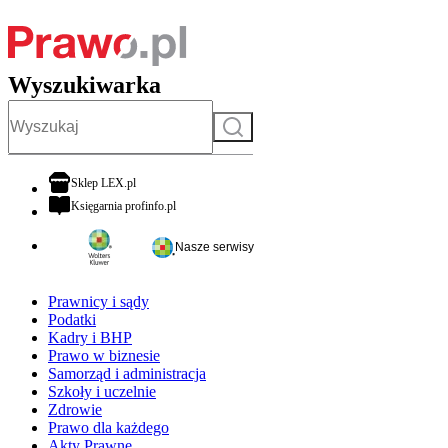
Wyszukiwarka
Szukaj
otwiera się w nowej karcie
Sklep LEX.pl
otwiera się w nowej karcie
Księgarnia profinfo.pl
Nasze serwisy
Prawnicy i sądy
Podatki
Kadry i BHP
Prawo w biznesie
Samorząd i administracja
Szkoły i uczelnie
Zdrowie
Prawo dla każdego
Akty Prawne