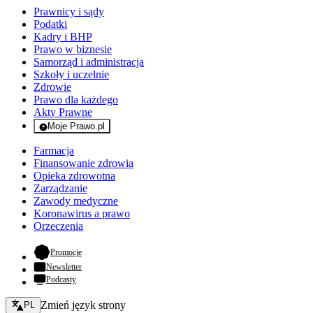
Prawnicy i sądy
Podatki
Kadry i BHP
Prawo w biznesie
Samorząd i administracja
Szkoły i uczelnie
Zdrowie
Prawo dla każdego
Akty Prawne
Moje Prawo.pl
- rejestracja i logowanie do serwisu
Farmacja
Finansowanie zdrowia
Opieka zdrowotna
Zarządzanie
Zawody medyczne
Koronawirus a prawo
Orzeczenia
- otwiera się w nowej karcie
Promocje
Newsletter
Podcasty
Zmień język - bieżący:
Zmień język strony
PL