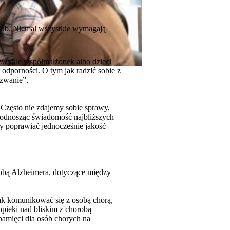
 osób. Niemal wszystkie wymagają
 zwykle współmałżonek albo dzieci
 odporności. O tym jak radzić sobie z
zwanie”.
 Często nie zdajemy sobie sprawy,
Podnosząc świadomość najbliższych
y poprawiać jednocześnie jakość
obą Alzheimera, dotyczące między
ak komunikować się z osobą chorą,
opieki nad bliskim z chorobą
amięci dla osób chorych na