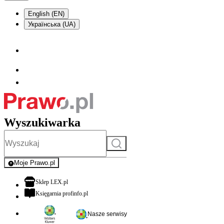
English (EN)
Українська (UA)
Wyszukiwarka
Szukaj
Moje Prawo.pl
- rejestracja i logowanie do serwisu
otwiera się w nowej karcie
Sklep LEX.pl
otwiera się w nowej karcie
Księgarnia profinfo.pl
Nasze serwisy