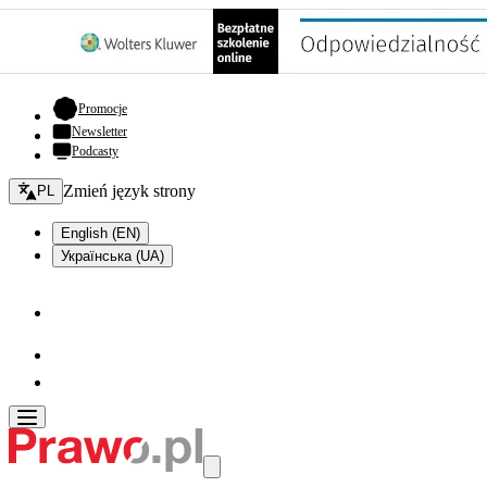
- otwiera się w nowej karcie
Promocje
Newsletter
Podcasty
Zmień język - bieżący:
Zmień język strony
PL
English (EN)
Українська (UA)