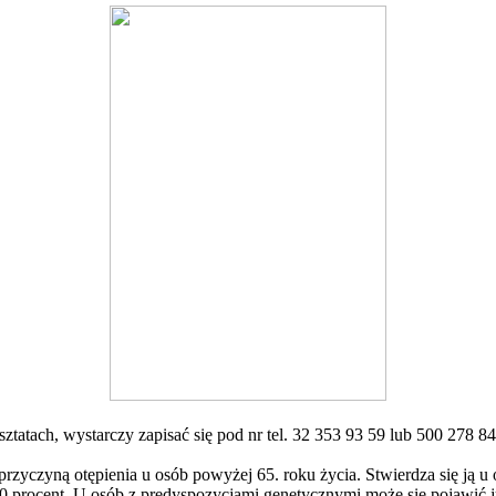
tatach, wystarczy zapisać się pod nr tel. 32 353 93 59 lub 500 278 84
przyczyną otępienia u osób powyżej 65. roku życia. Stwierdza się ją u 
 40 procent. U osób z predyspozycjami genetycznymi może się pojawić ju