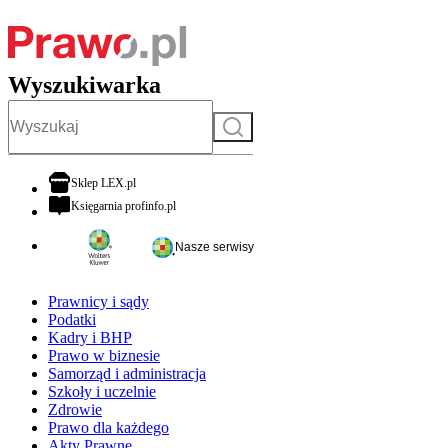
Wyszukiwarka
Szukaj
otwiera się w nowej karcie
Sklep LEX.pl
otwiera się w nowej karcie
Księgarnia profinfo.pl
Nasze serwisy
Prawnicy i sądy
Podatki
Kadry i BHP
Prawo w biznesie
Samorząd i administracja
Szkoły i uczelnie
Zdrowie
Prawo dla każdego
Akty Prawne