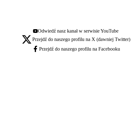
Odwiedź nasz kanał w serwisie YouTube
Youtube - otwiera się w nowej karcie
Przejdź do naszego profilu na X (dawniej Twitter)
X - otwiera się w nowej karcie
Przejdź do naszego profilu na Facebooku
Facebook - otwiera się w nowej karcie