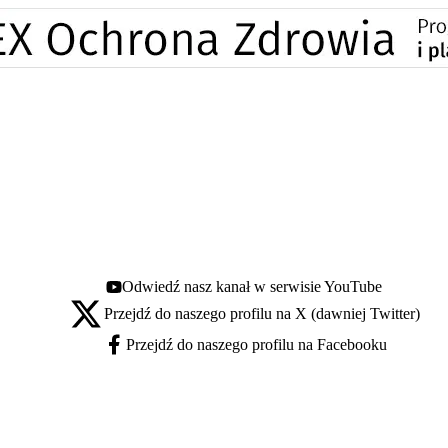
Odwiedź nasz kanał w serwisie YouTube
Youtube - otwiera się w nowej karcie
Przejdź do naszego profilu na X (dawniej Twitter)
X - otwiera się w nowej karcie
Przejdź do naszego profilu na Facebooku
Facebook - otwiera się w nowej karcie