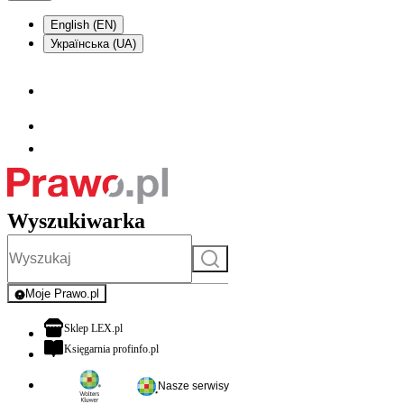
English (EN)
Українська (UA)
Wyszukiwarka
Szukaj
Moje Prawo.pl
- rejestracja i logowanie do serwisu
otwiera się w nowej karcie
Sklep LEX.pl
otwiera się w nowej karcie
Księgarnia profinfo.pl
Nasze serwisy