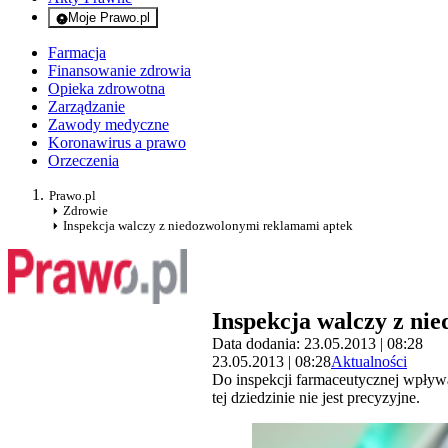
Moje Prawo.pl
- rejestracja i logowanie do serwisu
Farmacja
Finansowanie zdrowia
Opieka zdrowotna
Zarządzanie
Zawody medyczne
Koronawirus a prawo
Orzeczenia
Prawo.pl
Zdrowie
Inspekcja walczy z niedozwolonymi reklamami aptek
Inspekcja walczy z ni
Data dodania: 23.05.2013 | 08:28
23.05.2013 | 08:28
Aktualności
Do inspekcji farmaceutycznej wpływ
tej dziedzinie nie jest precyzyjne.