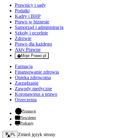
Prawnicy i sądy
Podatki
Kadry i BHP
Prawo w biznesie
Samorząd i administracja
Szkoły i uczelnie
Zdrowie
Prawo dla każdego
Akty Prawne
Moje Prawo.pl
- rejestracja i logowanie do serwisu
Farmacja
Finansowanie zdrowia
Opieka zdrowotna
Zarządzanie
Zawody medyczne
Koronawirus a prawo
Orzeczenia
- otwiera się w nowej karcie
Promocje
Newsletter
Podcasty
Zmień język - bieżący:
Zmień język strony
PL