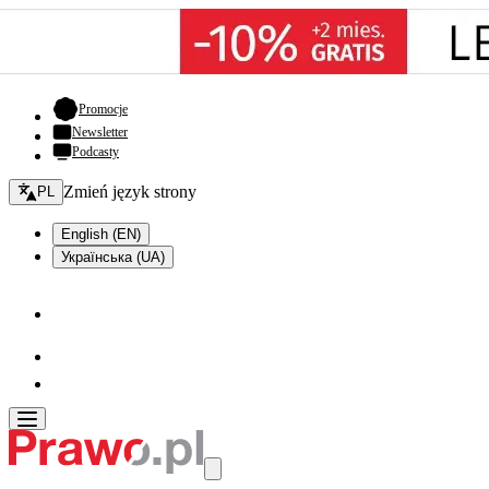
- otwiera się w nowej karcie
Promocje
Newsletter
Podcasty
Zmień język - bieżący:
Zmień język strony
PL
English (EN)
Українська (UA)