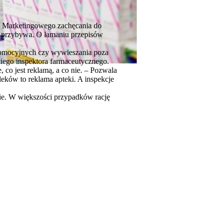
. Marketingowego zachęcania do
g przybywa. O łamaniu przepisów
romocyjnych czy wywieszania poza
iego inspektora farmaceutycznego.
 co jest reklamą, a co nie. – Pozwala
leków to reklama apteki. A inspekcje
ie. W większości przypadków rację