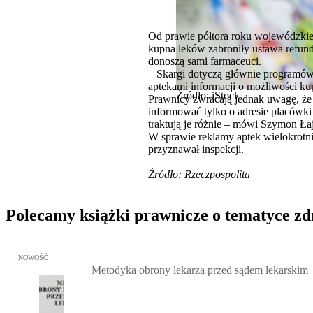
Od prawie półtora roku wojewódzkie
kupna leków zabroniły ustawa refun
donoszą sami farmaceuci.
– Skargi dotyczą głównie programó
aptekami informacji o możliwości k
Źródło: iStock
Prawnicy zwracają jednak uwagę, że p
informować tylko o adresie placówki 
traktują je różnie – mówi Szymon Ła
W sprawie reklamy aptek wielokrotn
przyznawał inspekcji.
Źródło: Rzeczpospolita
Polecamy książki prawnicze o tematyce z
Przejdź do: Metodyka obrony lekarza przed sądem lekarskim, Marc
NOWOŚĆ
Metodyka obrony lekarza przed sądem lekarskim