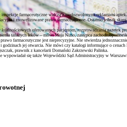
 inspekcje farmaceutyczne walczą z niedozwolonymi reklamami aptek
dacyjna i znowelizowane prawo farmaceutyczne. Ostatnio jednak skar
w lojalnościowych oferowanych pacjentom, rozprowadzania gazetek p
upienia tańszych leków – mówi Maja Nizio, zastępca zachodniopomorsk
rawo farmaceutyczne jest nieprecyzyjne. Nie stwierdza jednoznacznie,
i godzinach jej otwarcia. Nie mówi czy katalogi informujące o cenach 
jszczak, prawnik z kancelarii Domański Zakrzewski Palinka.
ie wypowiadał się także Wojewódzki Sąd Administracyjny w Warszaw
drowotnej
in Burdzik, Radosław Tymiński - otwiera się w nowym oknie