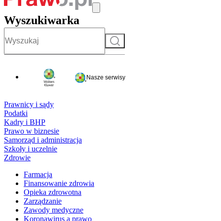
Wyszukiwarka
Szukaj
Nasze serwisy
Prawnicy i sądy
Podatki
Kadry i BHP
Prawo w biznesie
Samorząd i administracja
Szkoły i uczelnie
Zdrowie
Farmacja
Finansowanie zdrowia
Opieka zdrowotna
Zarządzanie
Zawody medyczne
Koronawirus a prawo