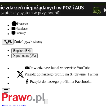
- otwiera się w nowej karcie
Promocje
Newsletter
Podcasty
Zmień język - bieżący:
Zmień język strony
PL
English (EN)
Українська (UA)
Odwiedź nasz kanał w serwisie YouTube
Youtube - otwiera się w nowej karcie
Przejdź do naszego profilu na X (dawniej Twitter)
X - otwiera się w nowej karcie
Przejdź do naszego profilu na Facebooku
Facebook - otwiera się w nowej karcie