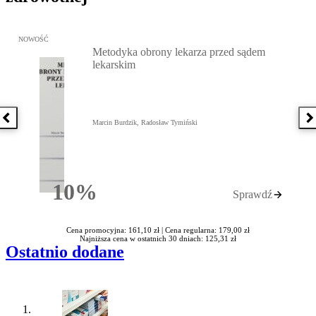
Przejdź do: Metodyka obrony lekarza przed sądem lekarskim, Marc
NOWOŚĆ
Metodyka obrony lekarza przed sądem
lekarskim
Poprzednia książka
N
Marcin Burdzik, Radosław Tymiński
10%
Sprawdź
Rabatu
Cena promocyjna: 161,10 zł |
Cena regularna: 179,00 zł
Najniższa cena w ostatnich 30 dniach: 125,31 zł
Ostatnio dodane