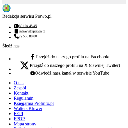
Redakcja serwisu Prawo.pl
801 04 45 45
Numer telefonu:
redakcja@prawo.pl
Adres email:
22 535 88 00
Numer telefonu:
Śledź nas
Przejdź do naszego profilu na Facebooku
facebook - otwiera się w nowej karcie
Przejdź do naszego profilu na X (dawniej Twitter)
x - otwiera się w nowej karcie
Odwiedź nasz kanał w serwisie YouTube
youtube - otwiera się w nowej karcie
O nas
Zespół
Kontakt
Regulamin
Księgarnia Profinfo.pl
Wolters Kluwer
FEPI
FPOP
Mapa strony