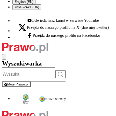
English (EN)
Українська (UA)
Odwiedź nasz kanał w serwisie YouTube
Youtube - otwiera się w nowej karcie
Przejdź do naszego profilu na X (dawniej Twitter)
X - otwiera się w nowej karcie
Przejdź do naszego profilu na Facebooku
Facebook - otwiera się w nowej karcie
Wyszukiwarka
Szukaj
Moje Prawo.pl
- rejestracja i logowanie do serwisu
Nasze serwisy