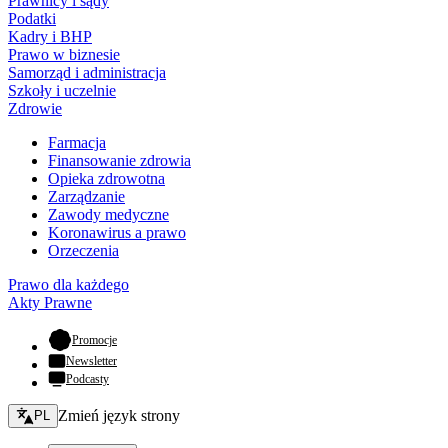
Prawnicy i sądy
Podatki
Kadry i BHP
Prawo w biznesie
Samorząd i administracja
Szkoły i uczelnie
Zdrowie
Farmacja
Finansowanie zdrowia
Opieka zdrowotna
Zarządzanie
Zawody medyczne
Koronawirus a prawo
Orzeczenia
Prawo dla każdego
Akty Prawne
- otwiera się w nowej karcie
Promocje
Newsletter
Podcasty
Zmień język - bieżący:
Zmień język strony
PL