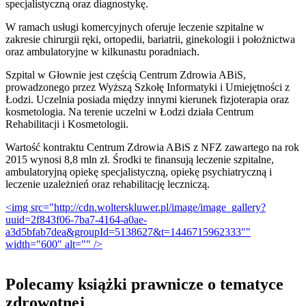
specjalistyczną oraz diagnostykę.
W ramach usługi komercyjnych oferuje leczenie szpitalne w
zakresie chirurgii ręki, ortopedii, bariatrii, ginekologii i położnictwa
oraz ambulatoryjne w kilkunastu poradniach.
Szpital w Głownie jest częścią Centrum Zdrowia ABiS,
prowadzonego przez Wyższą Szkołę Informatyki i Umiejętności z
Łodzi. Uczelnia posiada między innymi kierunek fizjoterapia oraz
kosmetologia. Na terenie uczelni w Łodzi działa Centrum
Rehabilitacji i Kosmetologii.
Wartość kontraktu Centrum Zdrowia ABiS z NFZ zawartego na rok
2015 wynosi 8,8 mln zł. Środki te finansują leczenie szpitalne,
ambulatoryjną opiekę specjalistyczną, opiekę psychiatryczną i
leczenie uzależnień oraz rehabilitację leczniczą.
<img src="http://cdn.wolterskluwer.pl/image/image_gallery?
uuid=2f843f06-7ba7-4164-a0ae-
a3d5bfab7dea&groupId=5138627&t=1446715962333""
width="600" alt="" />
Polecamy książki prawnicze o tematyce
zdrowotnej