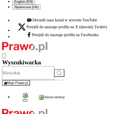
English (EN)
Українська (UA)
Odwiedź nasz kanał w serwisie YouTube
Youtube - otwiera się w nowej karcie
Przejdź do naszego profilu na X (dawniej Twitter)
X - otwiera się w nowej karcie
Przejdź do naszego profilu na Facebooku
Facebook - otwiera się w nowej karcie
Wyszukiwarka
Szukaj
Moje Prawo.pl
- rejestracja i logowanie do serwisu
Nasze serwisy