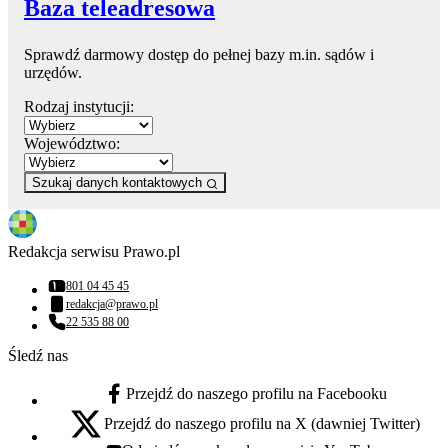
Baza teleadresowa
Sprawdź darmowy dostęp do pełnej bazy m.in. sądów i
urzędów.
Rodzaj instytucji:
Województwo:
Szukaj danych kontaktowych
Redakcja serwisu Prawo.pl
801 04 45 45
Numer telefonu:
redakcja@prawo.pl
Adres email:
22 535 88 00
Numer telefonu:
Śledź nas
Przejdź do naszego profilu na Facebooku
facebook - otwiera się w nowej karcie
Przejdź do naszego profilu na X (dawniej Twitter)
x - otwiera się w nowej karcie