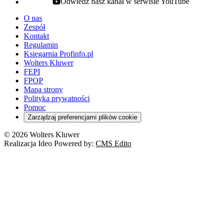
Odwiedź nasz kanał w serwisie YouTube
youtube - otwiera się w nowej karcie
O nas
Zespół
Kontakt
Regulamin
Księgarnia Profinfo.pl
Wolters Kluwer
FEPI
FPOP
Mapa strony
Polityka prywatności
Pomoc
Zarządzaj preferencjami plików cookie
© 2026 Wolters Kluwer
Realizacja Ideo Powered by:
CMS Edito