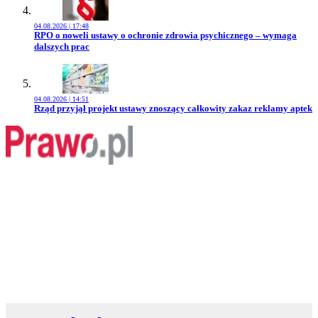
04.08.2026 | 17:48
Przejdź do artykułu:
RPO o noweli ustawy o ochronie zdrowia psychicznego – wymaga
dalszych prac
04.08.2026 | 14:51
Przejdź do artykułu:
Rząd przyjął projekt ustawy znoszący całkowity zakaz reklamy aptek