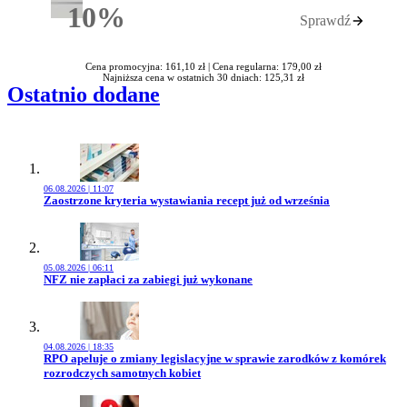
10%
Sprawdź
Rabatu
Cena promocyjna: 161,10 zł |
Cena regularna: 179,00 zł
Najniższa cena w ostatnich 30 dniach: 125,31 zł
Ostatnio dodane
06.08.2026 | 11:07
Przejdź do artykułu:
Zaostrzone kryteria wystawiania recept już od września
05.08.2026 | 06:11
Przejdź do artykułu:
NFZ nie zapłaci za zabiegi już wykonane
04.08.2026 | 18:35
Przejdź do artykułu:
RPO apeluje o zmiany legislacyjne w sprawie zarodków z komórek
rozrodczych samotnych kobiet