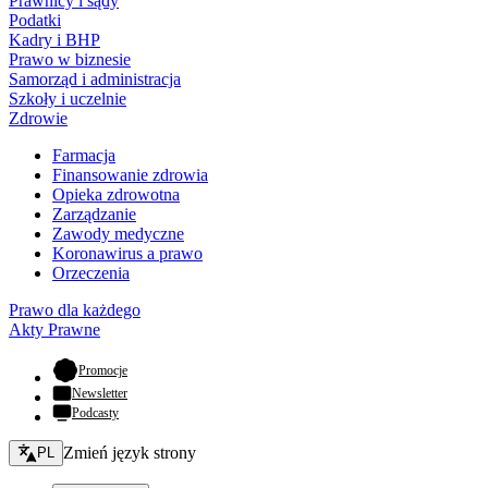
Prawnicy i sądy
Podatki
Kadry i BHP
Prawo w biznesie
Samorząd i administracja
Szkoły i uczelnie
Zdrowie
Farmacja
Finansowanie zdrowia
Opieka zdrowotna
Zarządzanie
Zawody medyczne
Koronawirus a prawo
Orzeczenia
Prawo dla każdego
Akty Prawne
- otwiera się w nowej karcie
Promocje
Newsletter
Podcasty
Zmień język - bieżący:
Zmień język strony
PL