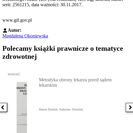
serii: 2561215, data ważności: 30.11.2017.
www.gif.gov.pl
Autor:
Magdalena Okoniewska
Polecamy książki prawnicze o tematyce
zdrowotnej
Przejdź do: Metodyka obrony lekarza przed sądem lekarskim, Marc
NOWOŚĆ
Metodyka obrony lekarza przed sądem
lekarskim
Poprzednia książka
N
Marcin Burdzik, Radosław Tymiński