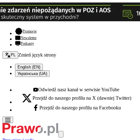
- otwiera się w nowej karcie
Promocje
Newsletter
Podcasty
Zmień język - bieżący:
Zmień język strony
PL
English (EN)
Українська (UA)
Odwiedź nasz kanał w serwisie YouTube
Youtube - otwiera się w nowej karcie
Przejdź do naszego profilu na X (dawniej Twitter)
X - otwiera się w nowej karcie
Przejdź do naszego profilu na Facebooku
Facebook - otwiera się w nowej karcie