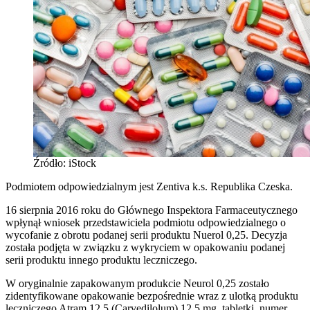
Źródło: iStock
Podmiotem odpowiedzialnym jest Zentiva k.s. Republika Czeska.
16 sierpnia 2016 roku do Głównego Inspektora Farmaceutycznego
wpłynął wniosek przedstawiciela podmiotu odpowiedzialnego o
wycofanie z obrotu podanej serii produktu Nuerol 0,25. Decyzja
została podjęta w związku z wykryciem w opakowaniu podanej
serii produktu innego produktu leczniczego.
W oryginalnie zapakowanym produkcie Neurol 0,25 zostało
zidentyfikowane opakowanie bezpośrednie wraz z ulotką produktu
leczniczego Atram 12,5 (Carvedilolum) 12,5 mg, tabletki, numer