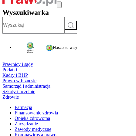
Wyszukiwarka
Szukaj
Nasze serwisy
Prawnicy i sądy
Podatki
Kadry i BHP
Prawo w biznesie
Samorząd i administracja
Szkoły i uczelnie
Zdrowie
Farmacja
Finansowanie zdrowia
Opieka zdrowotna
Zarządzanie
Zawody medyczne
Koronawirus a prawo