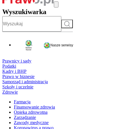
Wyszukiwarka
Szukaj
Nasze serwisy
Prawnicy i sądy
Podatki
Kadry i BHP
Prawo w biznesie
Samorząd i administracja
Szkoły i uczelnie
Zdrowie
Farmacja
Finansowanie zdrowia
Opieka zdrowotna
Zarządzanie
Zawody medyczne
Koronawirus a prawo