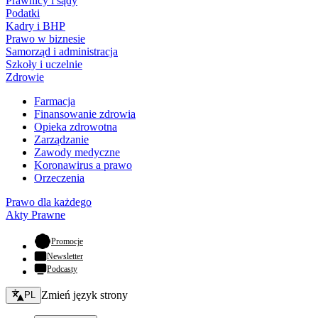
Prawnicy i sądy
Podatki
Kadry i BHP
Prawo w biznesie
Samorząd i administracja
Szkoły i uczelnie
Zdrowie
Farmacja
Finansowanie zdrowia
Opieka zdrowotna
Zarządzanie
Zawody medyczne
Koronawirus a prawo
Orzeczenia
Prawo dla każdego
Akty Prawne
- otwiera się w nowej karcie
Promocje
Newsletter
Podcasty
Zmień język - bieżący:
Zmień język strony
PL