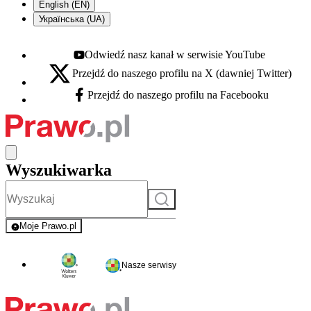
English (EN)
Українська (UA)
Odwiedź nasz kanał w serwisie YouTube
Youtube - otwiera się w nowej karcie
Przejdź do naszego profilu na X (dawniej Twitter)
X - otwiera się w nowej karcie
Przejdź do naszego profilu na Facebooku
Facebook - otwiera się w nowej karcie
Wyszukiwarka
Szukaj
Moje Prawo.pl
- rejestracja i logowanie do serwisu
Nasze serwisy