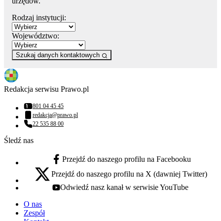
urzędów.
Rodzaj instytucji:
Województwo:
Szukaj danych kontaktowych
Redakcja serwisu Prawo.pl
801 04 45 45
Numer telefonu:
redakcja@prawo.pl
Adres email:
22 535 88 00
Numer telefonu:
Śledź nas
Przejdź do naszego profilu na Facebooku
facebook - otwiera się w nowej karcie
Przejdź do naszego profilu na X (dawniej Twitter)
x - otwiera się w nowej karcie
Odwiedź nasz kanał w serwisie YouTube
youtube - otwiera się w nowej karcie
O nas
Zespół