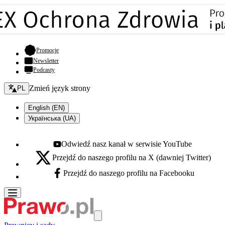
- otwiera się w nowej karcie
Promocje
Newsletter
Podcasty
Zmień język - bieżący:
Zmień język strony
PL
English (EN)
Українська (UA)
Odwiedź nasz kanał w serwisie YouTube
Youtube - otwiera się w nowej karcie
Przejdź do naszego profilu na X (dawniej Twitter)
X - otwiera się w nowej karcie
Przejdź do naszego profilu na Facebooku
Facebook - otwiera się w nowej karcie