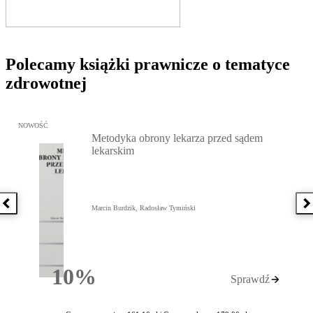
Polecamy książki prawnicze o tematyce
zdrowotnej
Przejdź do: Metodyka obrony lekarza przed sądem lekarskim, Marc
NOWOŚĆ
Metodyka obrony lekarza przed sądem
lekarskim
Poprzednia książka
N
Marcin Burdzik, Radosław Tymiński
10%
Sprawdź
Rabatu