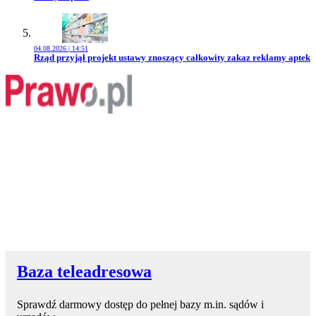
04.08.2026 | 14:51
Przejdź do artykułu:
Rząd przyjął projekt ustawy znoszący całkowity zakaz reklamy aptek
Baza teleadresowa
Sprawdź darmowy dostęp do pełnej bazy m.in. sądów i