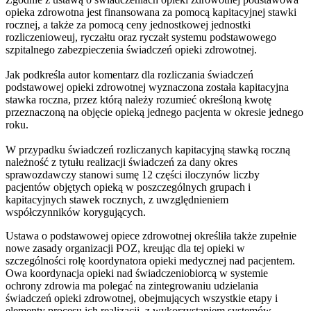
opieka zdrowotna jest finansowana za pomocą kapitacyjnej stawki
rocznej, a także za pomocą ceny jednostkowej jednostki
rozliczenioweuj, ryczałtu oraz ryczałt systemu podstawowego
szpitalnego zabezpieczenia świadczeń opieki zdrowotnej.
Jak podkreśla autor komentarz dla rozliczania świadczeń
podstawowej opieki zdrowotnej wyznaczona została kapitacyjna
stawka roczna, przez którą należy rozumieć określoną kwotę
przeznaczoną na objęcie opieką jednego pacjenta w okresie jednego
roku.
W przypadku świadczeń rozliczanych kapitacyjną stawką roczną
należność z tytułu realizacji świadczeń za dany okres
sprawozdawczy stanowi sumę 12 części iloczynów liczby
pacjentów objętych opieką w poszczególnych grupach i
kapitacyjnych stawek rocznych, z uwzględnieniem
współczynników korygujących.
Ustawa o podstawowej opiece zdrowotnej określiła także zupełnie
nowe zasady organizacji POZ, kreując dla tej opieki w
szczególności rolę koordynatora opieki medycznej nad pacjentem.
Owa koordynacja opieki nad świadczeniobiorcą w systemie
ochrony zdrowia ma polegać na zintegrowaniu udzielania
świadczeń opieki zdrowotnej, obejmujących wszystkie etapy i
elementy procesu ich realizacji, z wykorzystaniem systemów