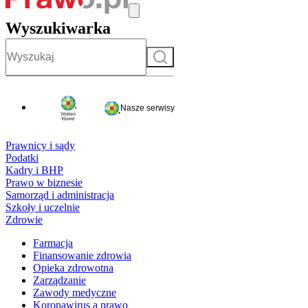
Wyszukiwarka
Szukaj
Nasze serwisy
Prawnicy i sądy
Podatki
Kadry i BHP
Prawo w biznesie
Samorząd i administracja
Szkoły i uczelnie
Zdrowie
Farmacja
Finansowanie zdrowia
Opieka zdrowotna
Zarządzanie
Zawody medyczne
Koronawirus a prawo