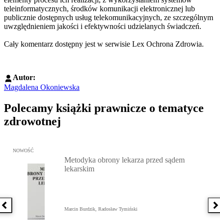
teleinformatycznych, środków komunikacji elektronicznej lub
publicznie dostępnych usług telekomunikacyjnych, ze szczególnym
uwzględnieniem jakości i efektywności udzielanych świadczeń.
Cały komentarz dostępny jest w serwisie Lex Ochrona Zdrowia.
Autor:
Magdalena Okoniewska
Polecamy książki prawnicze o tematyce
zdrowotnej
Przejdź do: Metodyka obrony lekarza przed sądem lekarskim, Marc
NOWOŚĆ
Metodyka obrony lekarza przed sądem
lekarskim
Poprzednia książka
N
Marcin Burdzik, Radosław Tymiński