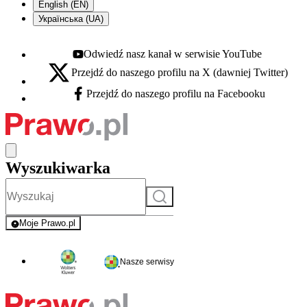
English (EN)
Українська (UA)
Odwiedź nasz kanał w serwisie YouTube
Youtube - otwiera się w nowej karcie
Przejdź do naszego profilu na X (dawniej Twitter)
X - otwiera się w nowej karcie
Przejdź do naszego profilu na Facebooku
Facebook - otwiera się w nowej karcie
Wyszukiwarka
Szukaj
Moje Prawo.pl
- rejestracja i logowanie do serwisu
Nasze serwisy