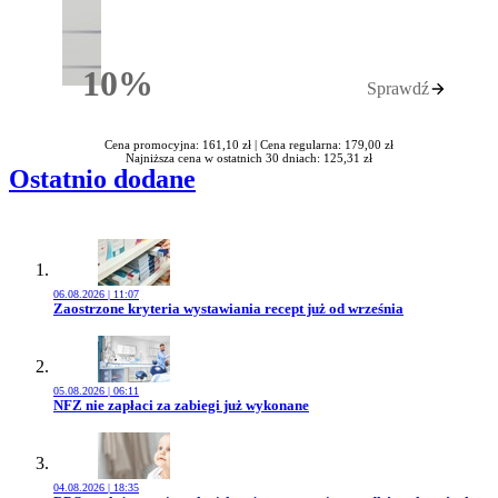
10%
Sprawdź
Rabatu
Cena promocyjna: 161,10 zł |
Cena regularna: 179,00 zł
Najniższa cena w ostatnich 30 dniach: 125,31 zł
Ostatnio dodane
06.08.2026 | 11:07
Przejdź do artykułu:
Zaostrzone kryteria wystawiania recept już od września
05.08.2026 | 06:11
Przejdź do artykułu:
NFZ nie zapłaci za zabiegi już wykonane
04.08.2026 | 18:35