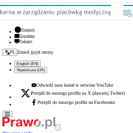
- otwiera się w nowej karcie
Promocje
Newsletter
Podcasty
Zmień język - bieżący:
Zmień język strony
PL
English (EN)
Українська (UA)
Odwiedź nasz kanał w serwisie YouTube
Youtube - otwiera się w nowej karcie
Przejdź do naszego profilu na X (dawniej Twitter)
X - otwiera się w nowej karcie
Przejdź do naszego profilu na Facebooku
Facebook - otwiera się w nowej karcie