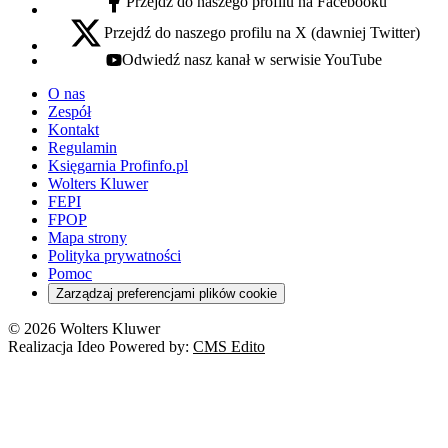
Przejdź do naszego profilu na Facebooku
facebook - otwiera się w nowej karcie
Przejdź do naszego profilu na X (dawniej Twitter)
x - otwiera się w nowej karcie
Odwiedź nasz kanał w serwisie YouTube
youtube - otwiera się w nowej karcie
O nas
Zespół
Kontakt
Regulamin
Księgarnia Profinfo.pl
Wolters Kluwer
FEPI
FPOP
Mapa strony
Polityka prywatności
Pomoc
Zarządzaj preferencjami plików cookie
© 2026 Wolters Kluwer
Realizacja Ideo Powered by:
CMS Edito