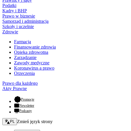
Prawnicy i sądy
Podatki
Kadry i BHP
Prawo w biznesie
Samorząd i administracja
Szkoły i uczelnie
Zdrowie
Farmacja
Finansowanie zdrowia
Opieka zdrowotna
Zarządzanie
Zawody medyczne
Koronawirus a prawo
Orzeczenia
Prawo dla każdego
Akty Prawne
- otwiera się w nowej karcie
Promocje
Newsletter
Podcasty
Zmień język - bieżący:
Zmień język strony
PL