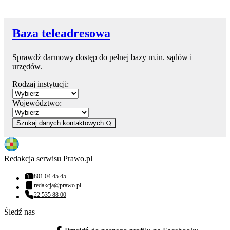
Baza teleadresowa
Sprawdź darmowy dostęp do pełnej bazy m.in. sądów i
urzędów.
Rodzaj instytucji:
Województwo:
Szukaj danych kontaktowych
Redakcja serwisu Prawo.pl
801 04 45 45
Numer telefonu:
redakcja@prawo.pl
Adres email:
22 535 88 00
Numer telefonu:
Śledź nas