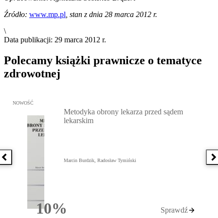
Źródło:
www.mp.pl
, stan z dnia 28 marca 2012 r.
\
Data publikacji: 29 marca 2012 r.
Polecamy książki prawnicze o tematyce
zdrowotnej
Przejdź do: Metodyka obrony lekarza przed sądem lekarskim, Marc
NOWOŚĆ
Metodyka obrony lekarza przed sądem
lekarskim
Poprzednia książka
N
Marcin Burdzik, Radosław Tymiński
10%
Sprawdź
Rabatu