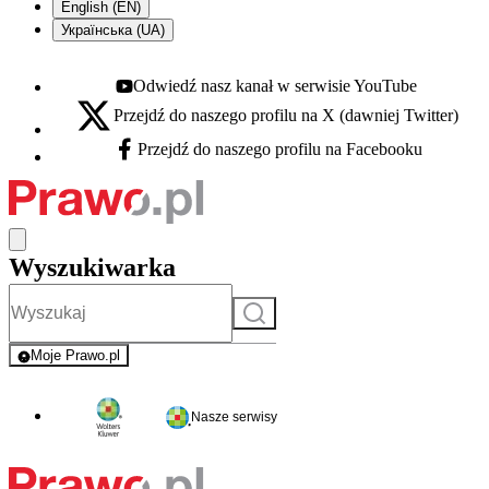
English (EN)
Українська (UA)
Odwiedź nasz kanał w serwisie YouTube
Youtube - otwiera się w nowej karcie
Przejdź do naszego profilu na X (dawniej Twitter)
X - otwiera się w nowej karcie
Przejdź do naszego profilu na Facebooku
Facebook - otwiera się w nowej karcie
Wyszukiwarka
Szukaj
Moje Prawo.pl
- rejestracja i logowanie do serwisu
Nasze serwisy