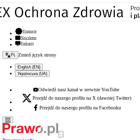
- otwiera się w nowej karcie
Promocje
Newsletter
Podcasty
Zmień język - bieżący:
Zmień język strony
PL
English (EN)
Українська (UA)
Odwiedź nasz kanał w serwisie YouTube
Youtube - otwiera się w nowej karcie
Przejdź do naszego profilu na X (dawniej Twitter)
X - otwiera się w nowej karcie
Przejdź do naszego profilu na Facebooku
Facebook - otwiera się w nowej karcie