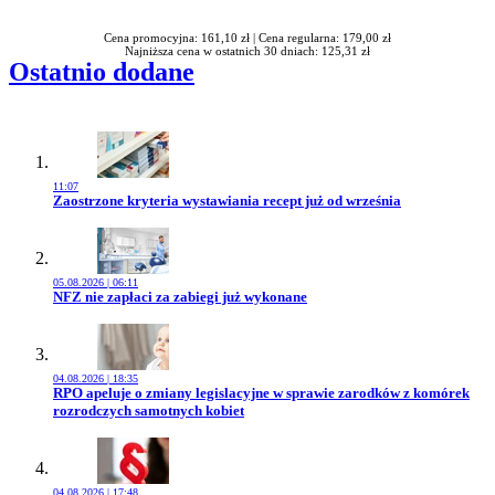
Cena promocyjna: 161,10 zł |
Cena regularna: 179,00 zł
Najniższa cena w ostatnich 30 dniach: 125,31 zł
Ostatnio dodane
11:07
Przejdź do artykułu:
Zaostrzone kryteria wystawiania recept już od września
05.08.2026 | 06:11
Przejdź do artykułu:
NFZ nie zapłaci za zabiegi już wykonane
04.08.2026 | 18:35
Przejdź do artykułu:
RPO apeluje o zmiany legislacyjne w sprawie zarodków z komórek
rozrodczych samotnych kobiet
04.08.2026 | 17:48