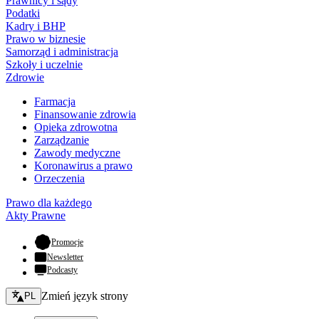
Prawnicy i sądy
Podatki
Kadry i BHP
Prawo w biznesie
Samorząd i administracja
Szkoły i uczelnie
Zdrowie
Farmacja
Finansowanie zdrowia
Opieka zdrowotna
Zarządzanie
Zawody medyczne
Koronawirus a prawo
Orzeczenia
Prawo dla każdego
Akty Prawne
- otwiera się w nowej karcie
Promocje
Newsletter
Podcasty
Zmień język - bieżący:
Zmień język strony
PL