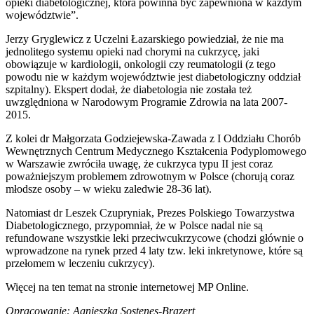
opieki diabetologicznej, która powinna być zapewniona w każdym
województwie”.
Jerzy Gryglewicz z Uczelni Łazarskiego powiedział, że nie ma
jednolitego systemu opieki nad chorymi na cukrzycę, jaki
obowiązuje w kardiologii, onkologii czy reumatologii (z tego
powodu nie w każdym województwie jest diabetologiczny oddział
szpitalny). Ekspert dodał, że diabetologia nie została też
uwzględniona w Narodowym Programie Zdrowia na lata 2007-
2015.
Z kolei dr Małgorzata Godziejewska-Zawada z I Oddziału Chorób
Wewnętrznych Centrum Medycznego Kształcenia Podyplomowego
w Warszawie zwróciła uwagę, że cukrzyca typu II jest coraz
poważniejszym problemem zdrowotnym w Polsce (chorują coraz
młodsze osoby – w wieku zaledwie 28-36 lat).
Natomiast dr Leszek Czupryniak, Prezes Polskiego Towarzystwa
Diabetologicznego, przypomniał, że w Polsce nadal nie są
refundowane wszystkie leki przeciwcukrzycowe (chodzi głównie o
wprowadzone na rynek przed 4 laty tzw. leki inkretynowe, które są
przełomem w leczeniu cukrzycy).
Więcej na ten temat na stronie internetowej MP Online.
Opracowanie: Agnieszka Sostenes-Brązert