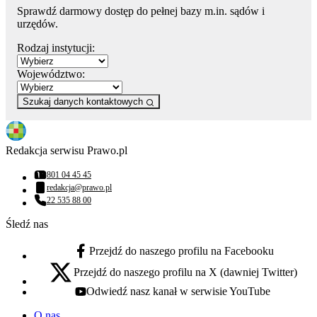
Sprawdź darmowy dostęp do pełnej bazy m.in. sądów i
urzędów.
Rodzaj instytucji:
Województwo:
Szukaj danych kontaktowych
Redakcja serwisu Prawo.pl
801 04 45 45
Numer telefonu:
redakcja@prawo.pl
Adres email:
22 535 88 00
Numer telefonu:
Śledź nas
Przejdź do naszego profilu na Facebooku
facebook - otwiera się w nowej karcie
Przejdź do naszego profilu na X (dawniej Twitter)
x - otwiera się w nowej karcie
Odwiedź nasz kanał w serwisie YouTube
youtube - otwiera się w nowej karcie
O nas