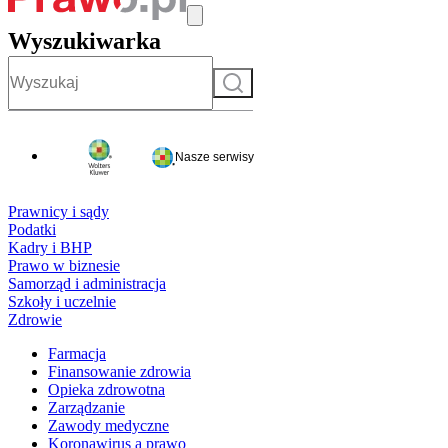
Wyszukiwarka
Szukaj
Nasze serwisy
Prawnicy i sądy
Podatki
Kadry i BHP
Prawo w biznesie
Samorząd i administracja
Szkoły i uczelnie
Zdrowie
Farmacja
Finansowanie zdrowia
Opieka zdrowotna
Zarządzanie
Zawody medyczne
Koronawirus a prawo