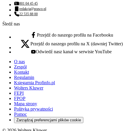
801 04 45 45
Numer telefonu:
redakcja@prawo.pl
Adres email:
22 535 88 00
Numer telefonu:
Śledź nas
Przejdź do naszego profilu na Facebooku
facebook - otwiera się w nowej karcie
Przejdź do naszego profilu na X (dawniej Twitter)
x - otwiera się w nowej karcie
Odwiedź nasz kanał w serwisie YouTube
youtube - otwiera się w nowej karcie
O nas
Zespół
Kontakt
Regulamin
Księgarnia Profinfo.pl
Wolters Kluwer
FEPI
FPOP
Mapa strony
Polityka prywatności
Pomoc
Zarządzaj preferencjami plików cookie
© 2026 Wolters Kluwer