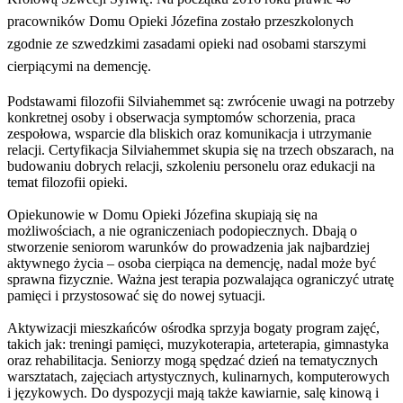
pracowników Domu Opieki Józefina zostało przeszkolonych
zgodnie ze szwedzkimi zasadami opieki nad osobami starszymi
cierpiącymi na demencję.
Podstawami filozofii Silviahemmet są: zwrócenie uwagi na potrzeby
konkretnej osoby i obserwacja symptomów schorzenia, praca
zespołowa, wsparcie dla bliskich oraz komunikacja i utrzymanie
relacji. Certyfikacja Silviahemmet skupia się na trzech obszarach, na
budowaniu dobrych relacji, szkoleniu personelu oraz edukacji na
temat filozofii opieki.
Opiekunowie w Domu Opieki Józefina skupiają się na
możliwościach, a nie ograniczeniach podopiecznych. Dbają o
stworzenie seniorom warunków do prowadzenia jak najbardziej
aktywnego życia – osoba cierpiąca na demencję, nadal może być
sprawna fizycznie. Ważna jest terapia pozwalająca ograniczyć utratę
pamięci i przystosować się do nowej sytuacji.
Aktywizacji mieszkańców ośrodka sprzyja bogaty program zajęć,
takich jak: treningi pamięci, muzykoterapia, arteterapia, gimnastyka
oraz rehabilitacja. Seniorzy mogą spędzać dzień na tematycznych
warsztatach, zajęciach artystycznych, kulinarnych, komputerowych
i językowych. Do dyspozycji mają także kawiarnie, salę kinową i