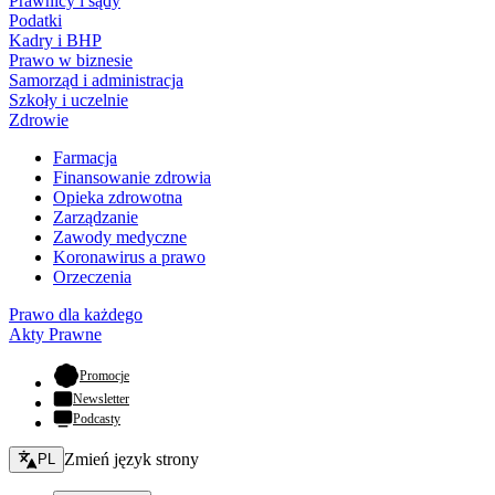
Prawnicy i sądy
Podatki
Kadry i BHP
Prawo w biznesie
Samorząd i administracja
Szkoły i uczelnie
Zdrowie
Farmacja
Finansowanie zdrowia
Opieka zdrowotna
Zarządzanie
Zawody medyczne
Koronawirus a prawo
Orzeczenia
Prawo dla każdego
Akty Prawne
- otwiera się w nowej karcie
Promocje
Newsletter
Podcasty
Zmień język - bieżący:
Zmień język strony
PL