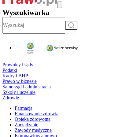
Wyszukiwarka
Szukaj
Nasze serwisy
Prawnicy i sądy
Podatki
Kadry i BHP
Prawo w biznesie
Samorząd i administracja
Szkoły i uczelnie
Zdrowie
Farmacja
Finansowanie zdrowia
Opieka zdrowotna
Zarządzanie
Zawody medyczne
Koronawirus a prawo