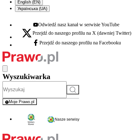
English (EN)
Українська (UA)
Odwiedź nasz kanał w serwisie YouTube
Youtube - otwiera się w nowej karcie
Przejdź do naszego profilu na X (dawniej Twitter)
X - otwiera się w nowej karcie
Przejdź do naszego profilu na Facebooku
Facebook - otwiera się w nowej karcie
Wyszukiwarka
Szukaj
Moje Prawo.pl
- rejestracja i logowanie do serwisu
Nasze serwisy