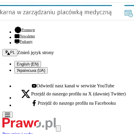
- otwiera się w nowej karcie
Promocje
Newsletter
Podcasty
Zmień język - bieżący:
Zmień język strony
PL
English (EN)
Українська (UA)
Odwiedź nasz kanał w serwisie YouTube
Youtube - otwiera się w nowej karcie
Przejdź do naszego profilu na X (dawniej Twitter)
X - otwiera się w nowej karcie
Przejdź do naszego profilu na Facebooku
Facebook - otwiera się w nowej karcie