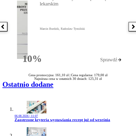
lekarskim
Poprzednia książka
N
Marcin Burdzik, Radosław Tymiński
10%
Sprawdź
Rabatu
Cena promocyjna: 161,10 zł |
Cena regularna: 179,00 zł
Najniższa cena w ostatnich 30 dniach: 125,31 zł
Ostatnio dodane
06.08.2026 | 11:07
Przejdź do artykułu:
Zaostrzone kryteria wystawiania recept już od września