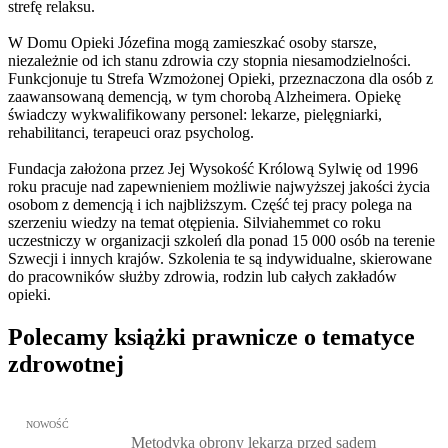
strefę relaksu.
W Domu Opieki Józefina mogą zamieszkać osoby starsze,
niezależnie od ich stanu zdrowia czy stopnia niesamodzielności.
Funkcjonuje tu Strefa Wzmożonej Opieki, przeznaczona dla osób z
zaawansowaną demencją, w tym chorobą Alzheimera. Opiekę
świadczy wykwalifikowany personel: lekarze, pielęgniarki,
rehabilitanci, terapeuci oraz psycholog.
Fundacja założona przez Jej Wysokość Królową Sylwię od 1996
roku pracuje nad zapewnieniem możliwie najwyższej jakości życia
osobom z demencją i ich najbliższym. Część tej pracy polega na
szerzeniu wiedzy na temat otępienia. Silviahemmet co roku
uczestniczy w organizacji szkoleń dla ponad 15 000 osób na terenie
Szwecji i innych krajów. Szkolenia te są indywidualne, skierowane
do pracowników służby zdrowia, rodzin lub całych zakładów
opieki.
Polecamy książki prawnicze o tematyce
zdrowotnej
Przejdź do: Metodyka obrony lekarza przed sądem lekarskim, Marc
NOWOŚĆ
Metodyka obrony lekarza przed sądem