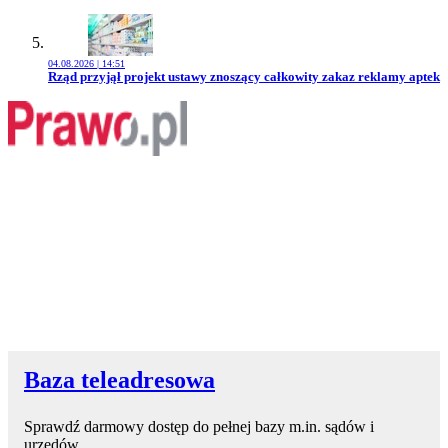
04.08.2026 | 14:51
Przejdź do artykułu:
Rząd przyjął projekt ustawy znoszący całkowity zakaz reklamy aptek
Baza teleadresowa
Sprawdź darmowy dostęp do pełnej bazy m.in. sądów i
urzędów.