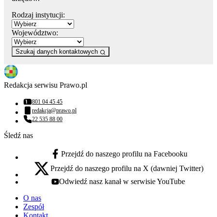
Rodzaj instytucji:
Województwo:
Szukaj danych kontaktowych
Redakcja serwisu Prawo.pl
801 04 45 45
Numer telefonu:
redakcja@prawo.pl
Adres email:
22 535 88 00
Numer telefonu:
Śledź nas
Przejdź do naszego profilu na Facebooku
facebook - otwiera się w nowej karcie
Przejdź do naszego profilu na X (dawniej Twitter)
x - otwiera się w nowej karcie
Odwiedź nasz kanał w serwisie YouTube
youtube - otwiera się w nowej karcie
O nas
Zespół
Kontakt