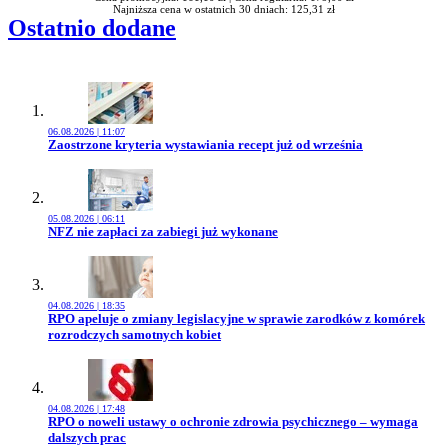
Najniższa cena w ostatnich 30 dniach: 125,31 zł
Ostatnio dodane
06.08.2026 | 11:07
Przejdź do artykułu:
Zaostrzone kryteria wystawiania recept już od września
05.08.2026 | 06:11
Przejdź do artykułu:
NFZ nie zapłaci za zabiegi już wykonane
04.08.2026 | 18:35
Przejdź do artykułu:
RPO apeluje o zmiany legislacyjne w sprawie zarodków z komórek
rozrodczych samotnych kobiet
04.08.2026 | 17:48
Przejdź do artykułu:
RPO o noweli ustawy o ochronie zdrowia psychicznego – wymaga
dalszych prac