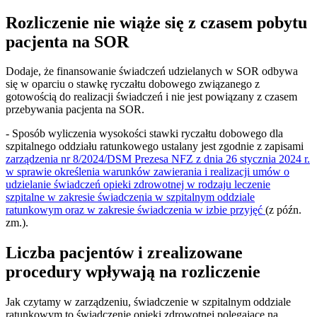
Rozliczenie nie wiąże się z czasem pobytu
pacjenta na SOR
Dodaje, że finansowanie świadczeń udzielanych w SOR odbywa
się w oparciu o stawkę ryczałtu dobowego związanego z
gotowością do realizacji świadczeń i nie jest powiązany z czasem
przebywania pacjenta na SOR.
- Sposób wyliczenia wysokości stawki ryczałtu dobowego dla
szpitalnego oddziału ratunkowego ustalany jest zgodnie z zapisami
zarządzenia nr 8/2024/DSM Prezesa NFZ z dnia 26 stycznia 2024 r.
w sprawie określenia warunków zawierania i realizacji umów o
udzielanie świadczeń opieki zdrowotnej w rodzaju leczenie
szpitalne w zakresie świadczenia w szpitalnym oddziale
ratunkowym oraz w zakresie świadczenia w izbie przyjęć
(z późn.
zm.).
Liczba pacjentów i zrealizowane
procedury wpływają na rozliczenie
Jak czytamy w zarządzeniu, świadczenie w szpitalnym oddziale
ratunkowym to świadczenie opieki zdrowotnej polegające na