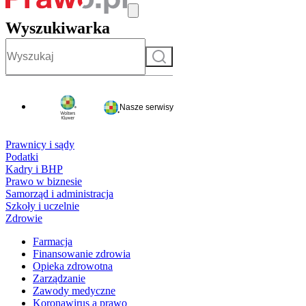
Wyszukiwarka
Szukaj
Nasze serwisy
Prawnicy i sądy
Podatki
Kadry i BHP
Prawo w biznesie
Samorząd i administracja
Szkoły i uczelnie
Zdrowie
Farmacja
Finansowanie zdrowia
Opieka zdrowotna
Zarządzanie
Zawody medyczne
Koronawirus a prawo