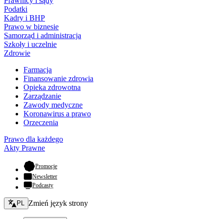
Prawnicy i sądy
Podatki
Kadry i BHP
Prawo w biznesie
Samorząd i administracja
Szkoły i uczelnie
Zdrowie
Farmacja
Finansowanie zdrowia
Opieka zdrowotna
Zarządzanie
Zawody medyczne
Koronawirus a prawo
Orzeczenia
Prawo dla każdego
Akty Prawne
- otwiera się w nowej karcie
Promocje
Newsletter
Podcasty
Zmień język - bieżący:
Zmień język strony
PL