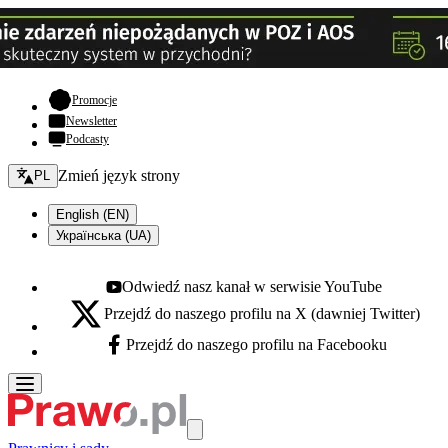
- otwiera się w nowej karcie
Promocje
Newsletter
Podcasty
Zmień język - bieżący:
Zmień język strony
PL
English (EN)
Українська (UA)
Odwiedź nasz kanał w serwisie YouTube
Youtube - otwiera się w nowej karcie
Przejdź do naszego profilu na X (dawniej Twitter)
X - otwiera się w nowej karcie
Przejdź do naszego profilu na Facebooku
Facebook - otwiera się w nowej karcie