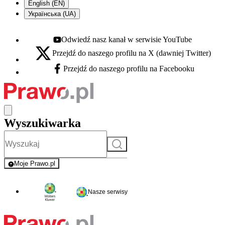
English (EN)
Українська (UA)
Odwiedź nasz kanał w serwisie YouTube
Youtube - otwiera się w nowej karcie
Przejdź do naszego profilu na X (dawniej Twitter)
X - otwiera się w nowej karcie
Przejdź do naszego profilu na Facebooku
Facebook - otwiera się w nowej karcie
Wyszukiwarka
Szukaj
Moje Prawo.pl
- rejestracja i logowanie do serwisu
Nasze serwisy