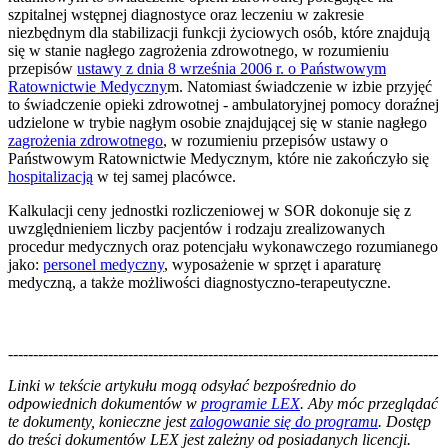
szpitalnej wstępnej diagnostyce oraz leczeniu w zakresie
niezbędnym dla stabilizacji funkcji życiowych osób, które znajdują
się w stanie nagłego zagrożenia zdrowotnego, w rozumieniu
przepisów
ustawy z dnia 8 września 2006 r. o Państwowym
Ratownictwie Medyczny
m. Natomiast świadczenie w izbie przyjęć
to świadczenie opieki zdrowotnej - ambulatoryjnej pomocy doraźnej
udzielone w trybie nagłym osobie znajdującej się w stanie nagłego
zagrożenia zdrowotnego
, w rozumieniu przepisów ustawy o
Państwowym Ratownictwie Medycznym, które nie zakończyło się
hospitalizacją
w tej samej placówce.
Kalkulacji ceny jednostki rozliczeniowej w SOR dokonuje się z
uwzględnieniem liczby pacjentów i rodzaju zrealizowanych
procedur medycznych oraz potencjału wykonawczego rozumianego
jako:
personel medyczny
, wyposażenie w sprzęt i aparaturę
medyczną, a także możliwości diagnostyczno-terapeutyczne.
--------------------------------------------------------------------------------------
--------------------------------------------------------
Linki w tekście artykułu mogą odsyłać bezpośrednio do
odpowiednich dokumentów w
programie LEX
. Aby móc przeglądać
te dokumenty, konieczne jest
zalogowanie się do programu
. Dostęp
do treści dokumentów LEX jest zależny od posiadanych licencji.