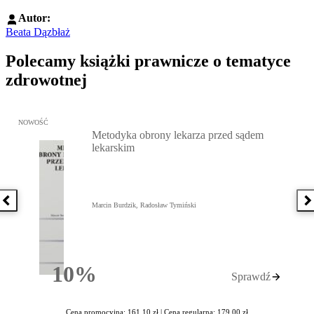
Autor:
Beata Dązbłaż
Polecamy książki prawnicze o tematyce
zdrowotnej
Przejdź do: Metodyka obrony lekarza przed sądem lekarskim, Marc
NOWOŚĆ
Metodyka obrony lekarza przed sądem
lekarskim
Poprzednia książka
N
Marcin Burdzik, Radosław Tymiński
10%
Sprawdź
Rabatu
Cena promocyjna: 161,10 zł |
Cena regularna: 179,00 zł