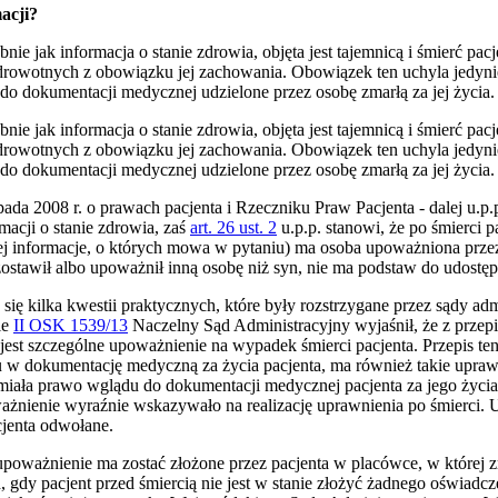
acji?
ie jak informacja o stanie zdrowia, objęta jest tajemnicą i śmierć pacj
drowotnych z obowiązku jej zachowania. Obowiązek ten uchyla jedyni
u do dokumentacji medycznej udzielone przez osobę zmarłą za jej życia.
ie jak informacja o stanie zdrowia, objęta jest tajemnicą i śmierć pacj
drowotnych z obowiązku jej zachowania. Obowiązek ten uchyla jedyni
u do dokumentacji medycznej udzielone przez osobę zmarłą za jej życia.
pada 2008 r. o prawach pacjenta i Rzeczniku Praw Pacjenta - dalej u.p.
acji o stanie zdrowia, zaś
art. 26 ust. 2
u.p.p. stanowi, że po śmierci 
 informacje, o których mowa w pytaniu) ma osoba upoważniona przez p
ostawił albo upoważnił inną osobę niż syn, nie ma podstaw do udostępn
się kilka kwestii praktycznych, które były rozstrzygane przez sądy ad
ie
II OSK 1539/13
Naczelny Sąd Administracyjny wyjaśnił, że z przep
est szczególne upoważnienie na wypadek śmierci pacjenta. Przepis te
 w dokumentację medyczną za życia pacjenta, ma również takie uprawn
a miała prawo wglądu do dokumentacji medycznej pacjenta za jego życi
ważnienie wyraźnie wskazywało na realizację uprawnienia po śmierci.
cjenta odwołane.
poważnienie ma zostać złożone przez pacjenta w placówce, w której zm
, gdy pacjent przed śmiercią nie jest w stanie złożyć żadnego oświa