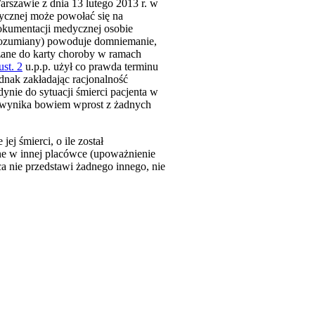
szawie z dnia 13 lutego 2013 r. w
ycznej może powołać się na
okumentacji medycznej osobie
orozumiany) powoduje domniemanie,
zane do karty choroby w ramach
ust. 2
u.p.p. użył co prawda terminu
nak zakładając racjonalność
nie do sytuacji śmierci pacjenta w
e wynika bowiem wprost z żadnych
ej śmierci, o ile został
ne w innej placówce (upoważnienie
a nie przedstawi żadnego innego, nie