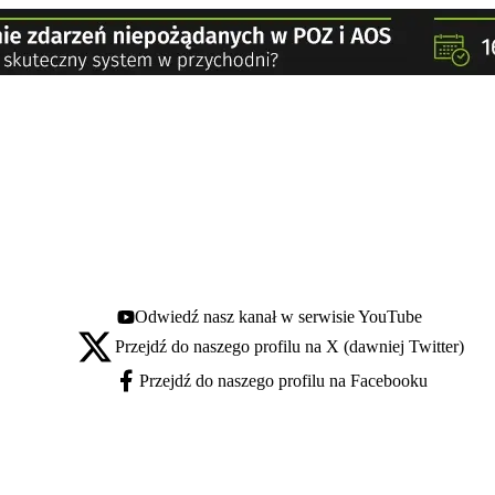
Odwiedź nasz kanał w serwisie YouTube
Youtube - otwiera się w nowej karcie
Przejdź do naszego profilu na X (dawniej Twitter)
X - otwiera się w nowej karcie
Przejdź do naszego profilu na Facebooku
Facebook - otwiera się w nowej karcie