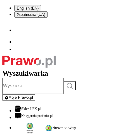
English (EN)
Українська (UA)
Wyszukiwarka
Szukaj
Moje Prawo.pl
- rejestracja i logowanie do serwisu
otwiera się w nowej karcie
Sklep LEX.pl
otwiera się w nowej karcie
Księgarnia profinfo.pl
Nasze serwisy