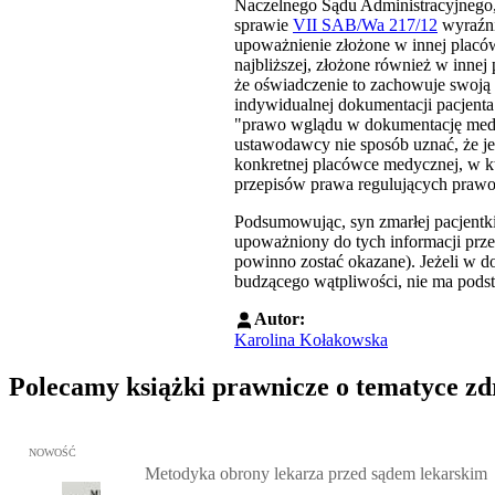
Naczelnego Sądu Administracyjnego,
sprawie
VII SAB/Wa 217/12
wyraźni
upoważnienie złożone w innej placó
najbliższej, złożone również w inn
że oświadczenie to zachowuje swoją
indywidualnej dokumentacji pacjent
"prawo wglądu w dokumentację medyc
ustawodawcy nie sposób uznać, że je
konkretnej placówce medycznej, w k
przepisów prawa regulujących prawo
Podsumowując, syn zmarłej pacjentki m
upoważniony do tych informacji prz
powinno zostać okazane). Jeżeli w d
budzącego wątpliwości, nie ma podsta
Autor:
Karolina Kołakowska
Polecamy książki prawnicze o tematyce z
Przejdź do: Metodyka obrony lekarza przed sądem lekarskim, Marc
NOWOŚĆ
Metodyka obrony lekarza przed sądem lekarskim