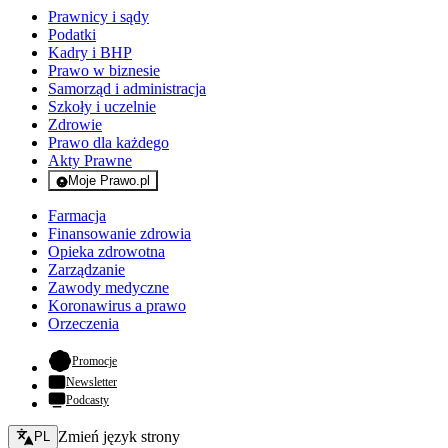
Prawnicy i sądy
Podatki
Kadry i BHP
Prawo w biznesie
Samorząd i administracja
Szkoły i uczelnie
Zdrowie
Prawo dla każdego
Akty Prawne
Moje Prawo.pl
- rejestracja i logowanie do serwisu
Farmacja
Finansowanie zdrowia
Opieka zdrowotna
Zarządzanie
Zawody medyczne
Koronawirus a prawo
Orzeczenia
- otwiera się w nowej karcie
Promocje
Newsletter
Podcasty
Zmień język - bieżący:
Zmień język strony
PL