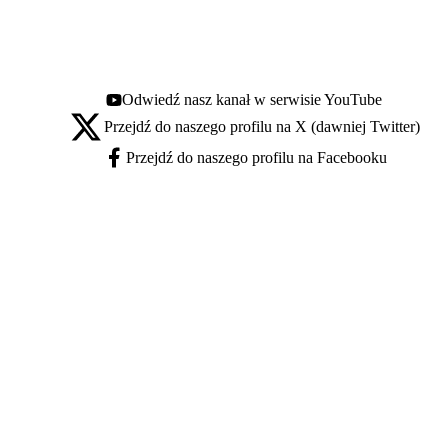
Odwiedź nasz kanał w serwisie YouTube
Youtube - otwiera się w nowej karcie
Przejdź do naszego profilu na X (dawniej Twitter)
X - otwiera się w nowej karcie
Przejdź do naszego profilu na Facebooku
Facebook - otwiera się w nowej karcie