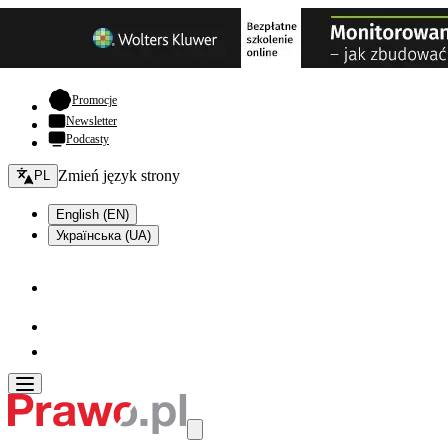
- otwiera się w nowej karcie
Promocje
Newsletter
Podcasty
Zmień język - bieżący:
Zmień język strony
PL
English (EN)
Українська (UA)