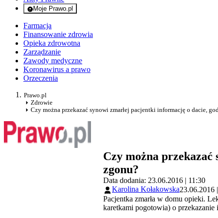
Moje Prawo.pl
- rejestracja i logowanie do serwisu
Farmacja
Finansowanie zdrowia
Opieka zdrowotna
Zarządzanie
Zawody medyczne
Koronawirus a prawo
Orzeczenia
Prawo.pl
Zdrowie
Czy można przekazać synowi zmarłej pacjentki informację o dacie, go
Czy można przekazać sy
zgonu?
Data dodania: 23.06.2016 | 11:30
Karolina Kołakowska
23.06.2016 |
Pacjentka zmarła w domu opieki. Lek
karetkami pogotowia) o przekazanie i