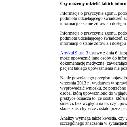
Czy możemy udzielić takich inform
Informacja o przyczynie zgonu, podobn
podmiotu udzielającego świadczeń z
informacji o stanie zdrowia i dostęp
Informacja o przyczynie zgonu, podobn
podmiotu udzielającego świadczeń z
informacji o stanie zdrowia i dostęp
Artykuł 9 ust. 3
ustawy z dnia 6 listo
może upoważnić inne osoby do inform
dokumentację medyczną (zawierającej
pacjent takiego upoważnienia nie poz
Na tle powołanego przepisu pojawiło 
września 2013 r., wydanym w spraw
wyprowadzić wniosku, że potrzebne j
osoba, którą upoważniono do wglądu
praktyce oznacza to, że osoba, któr
śmierci, bez względu na to, czy upo
skuteczne, chyba że zostało przez pa
Analizy wymaga także kwestia, czy u
szczególnego znaczenia w sytuacjach