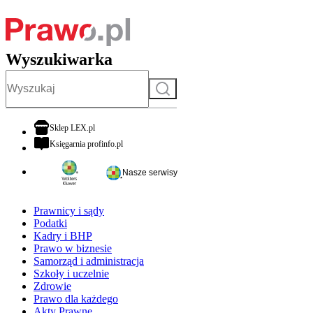
Wyszukiwarka
Szukaj
otwiera się w nowej karcie
Sklep LEX.pl
otwiera się w nowej karcie
Księgarnia profinfo.pl
Nasze serwisy
Prawnicy i sądy
Podatki
Kadry i BHP
Prawo w biznesie
Samorząd i administracja
Szkoły i uczelnie
Zdrowie
Prawo dla każdego
Akty Prawne