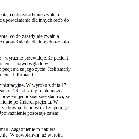
enta, co do zasady nie zwalnia
e upoważnienie dla innych osób do
enta, co do zasady nie zwalnia
e upoważnienie dla innych osób do
p., wyraźnie przewiduje, że pacjent
pacjenta, prawo wglądu w
acjenta za jego życia. Jeśli zmarły
ienia informacji.
ministracyjne. W wyroku z dnia 17
isu
art. 26 ust. 2
u.p.p. nie można
n bowiem jednoznacznie stanowi, że
ienie po śmierci pacjenta. W
a zachowuje to prawo także po jego
 Upoważnienie pozostaje zatem
arł. Zagadnienie to nabiera
dczenia. W powołanym już wyroku