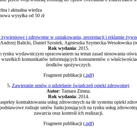
elna i aktualna wiedza
mowa wysyłka od 50 zł
 żywieniowe i zdrowotne w oznakowaniu, prezentacji i reklamie żywn
 Andrzej Balicki, Daniel Szostek, Agnieszka Szymecka-Wesołowska (re
Rok wydania
: 2015.
kim rynku wydawniczym opracowaniem na temat zasad stosowania ośw
tj. wszelkich komunikatów informujących konsumentów o właściwości
środków spożywczych.
Fragment publikacji (
.pdf
)
5.
Zawieranie umów o udzielanie świadczeń opieki zdrowotnej
.
Autor
: Tamara Zimna.
Rok wydania
: 2014.
aspekty kontraktowania usług zdrowotnych na tle systemu opieki zdr
podstawowe rodzaje umów funkcjonujących na rynku usług zdrowotnyc
zawarcia oraz kontroli ich realizacji.
Fragment publikacji (
.pdf
)