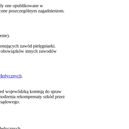
ały one opublikowane w
ięcone poszczególnym zagadnieniom.
nie).
nujących zawód pielęgniarki.
w i obowiązków innych zawodów
 Medycznych
.
przed wojewódzką komisją do spraw
hodzenia rekompensaty szkód przez
a sądowego.
Medycznych