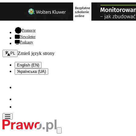
- otwiera się w nowej karcie
Promocje
Newsletter
Podcasty
Zmień język - bieżący:
Zmień język strony
PL
English (EN)
Українська (UA)