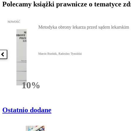
Polecamy książki prawnicze o tematyce z
Przejdź do: Metodyka obrony lekarza przed sądem lekarskim, Marc
NOWOŚĆ
Metodyka obrony lekarza przed sądem lekarskim
Marcin Burdzik, Radosław Tymiński
Poprzednia książka
10%
Rabatu
Ostatnio dodane