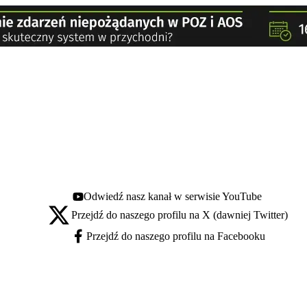
Odwiedź nasz kanał w serwisie YouTube
Youtube - otwiera się w nowej karcie
Przejdź do naszego profilu na X (dawniej Twitter)
X - otwiera się w nowej karcie
Przejdź do naszego profilu na Facebooku
Facebook - otwiera się w nowej karcie