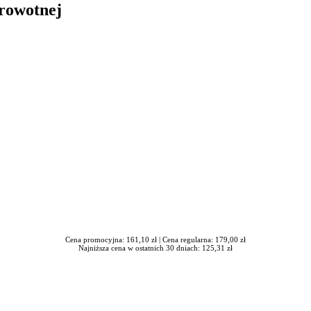
drowotnej
in Burdzik, Radosław Tymiński - otwiera się w nowym oknie
Cena promocyjna: 161,10 zł |
Cena regularna: 179,00 zł
Najniższa cena w ostatnich 30 dniach: 125,31 zł