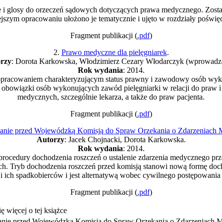
e i glosy do orzeczeń sądowych dotyczących prawa medycznego. Zost
ejszym opracowaniu ułożono je tematycznie i ujęto w rozdziały pośw
Fragment publikacji (
.pdf
)
2.
Prawo medyczne dla pielęgniarek
.
rzy
: Dorota Karkowska, Włodzimierz Cezary Włodarczyk (wprowadze
Rok wydania
: 2014.
pracowaniem charakteryzującym status prawny i zawodowy osób wyko
 i obowiązki osób wykonujących zawód pielęgniarki w relacji do pra
medycznych, szczególnie lekarza, a także do praw pacjenta.
Fragment publikacji (
.pdf
)
anie przed Wojewódzką Komisją do Spraw Orzekania o Zdarzeniach
Autorzy
: Jacek Chojnacki, Dorota Karkowska.
Rok wydania
: 2014.
a procedury dochodzenia roszczeń o ustalenie zdarzenia medycznego 
ch. Tryb dochodzenia roszczeń przed komisją stanowi nową formę doc
i ich spadkobierców i jest alternatywą wobec cywilnego postępowani
Fragment publikacji (
.pdf
)
 więcej o tej książce
nie przed Wojewódzką Komisją do Spraw Orzekania o Zdarzeniach 