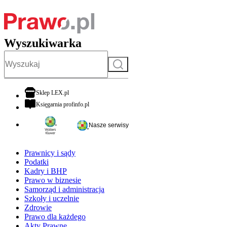
Wyszukiwarka
Szukaj
otwiera się w nowej karcie
Sklep LEX.pl
otwiera się w nowej karcie
Księgarnia profinfo.pl
Nasze serwisy
Prawnicy i sądy
Podatki
Kadry i BHP
Prawo w biznesie
Samorząd i administracja
Szkoły i uczelnie
Zdrowie
Prawo dla każdego
Akty Prawne