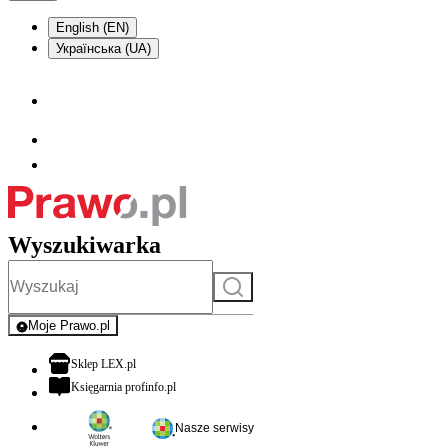
English (EN)
Українська (UA)
Wyszukiwarka
Szukaj
Moje Prawo.pl
- rejestracja i logowanie do serwisu
otwiera się w nowej karcie
Sklep LEX.pl
otwiera się w nowej karcie
Księgarnia profinfo.pl
Nasze serwisy