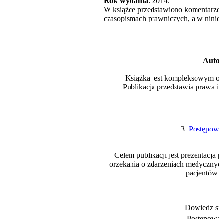
Rok wydania
: 2014.
W książce przedstawiono komentarz
czasopismach prawniczych, a w nini
Auto
Książka jest kompleksowym o
Publikacja przedstawia prawa
3.
Postępow
Celem publikacji jest prezentacj
orzekania o zdarzeniach medyczny
pacjentów 
Dowiedz się
Postępowa