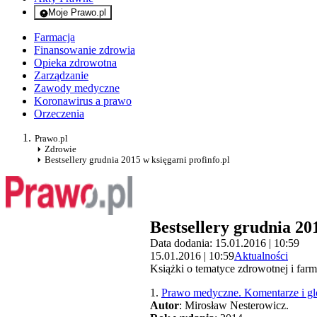
Moje Prawo.pl
- rejestracja i logowanie do serwisu
Farmacja
Finansowanie zdrowia
Opieka zdrowotna
Zarządzanie
Zawody medyczne
Koronawirus a prawo
Orzeczenia
Prawo.pl
Zdrowie
Bestsellery grudnia 2015 w księgarni profinfo.pl
Bestsellery grudnia 20
Data dodania: 15.01.2016 | 10:59
15.01.2016 | 10:59
Aktualności
Książki o tematyce zdrowotnej i farm
1.
Prawo medyczne. Komentarze i gl
Autor
: Mirosław Nesterowicz.