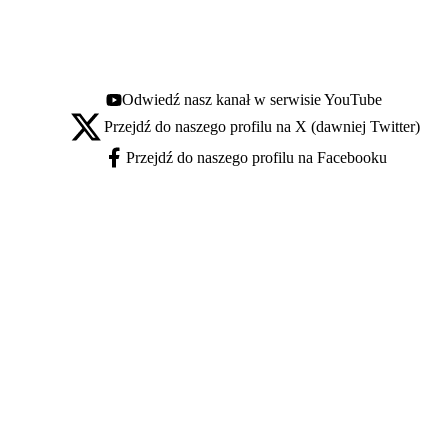
Odwiedź nasz kanał w serwisie YouTube
Youtube - otwiera się w nowej karcie
Przejdź do naszego profilu na X (dawniej Twitter)
X - otwiera się w nowej karcie
Przejdź do naszego profilu na Facebooku
Facebook - otwiera się w nowej karcie