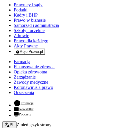
Prawnicy i sądy
Podatki
Kadry i BHP
Prawo w biznesie
Samorząd i administracja
Szkoły i uczelnie
Zdrowie
Prawo dla każdego
Akty Prawne
Moje Prawo.pl
- rejestracja i logowanie do serwisu
Farmacja
Finansowanie zdrowia
Opieka zdrowotna
Zarządzanie
Zawody medyczne
Koronawirus a prawo
Orzeczenia
- otwiera się w nowej karcie
Promocje
Newsletter
Podcasty
Zmień język - bieżący:
Zmień język strony
PL