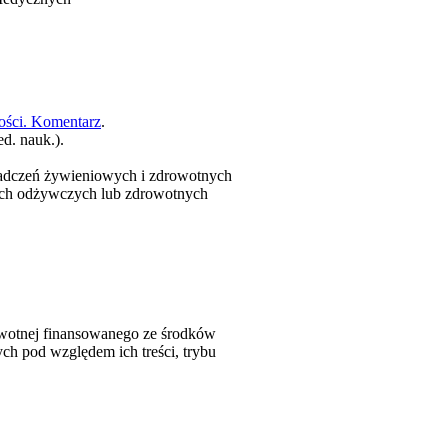
ości. Komentarz
.
d. nauk.).
iadczeń żywieniowych i zdrowotnych
ach odżywczych lub zdrowotnych
owotnej finansowanego ze środków
h pod względem ich treści, trybu