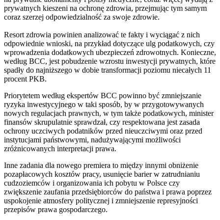
prywatnych kieszeni na ochronę zdrowia, przejmując tym samym
coraz szerzej odpowiedzialność za swoje zdrowie.
Resort zdrowia powinien analizować te fakty i wyciągać z nich
odpowiednie wnioski, na przykład dotyczące ulg podatkowych, czy
wprowadzenia dodatkowych ubezpieczeń zdrowotnych. Konieczne,
według BCC, jest pobudzenie wzrostu inwestycji prywatnych, które
spadły do najniższego w dobie transformacji poziomu niecałych 11
procent PKB.
Priorytetem według ekspertów BCC powinno być zmniejszanie
ryzyka inwestycyjnego w taki sposób, by w przygotowywanych
nowych regulacjach prawnych, w tym także podatkowych, minister
finansów skrupulatnie sprawdzał, czy respektowana jest zasada
ochrony uczciwych podatników przed nieuczciwymi oraz przed
instytucjami państwowymi, nadużywającymi możliwości
zróżnicowanych interpretacji prawa.
Inne zadania dla nowego premiera to między innymi obniżenie
pozapłacowych kosztów pracy, usunięcie barier w zatrudnianiu
cudzoziemców i organizowania ich pobytu w Polsce czy
zwiększenie zaufania przedsiębiorców do państwa i prawa poprzez
uspokojenie atmosfery politycznej i zmniejszenie represyjności
przepisów prawa gospodarczego.