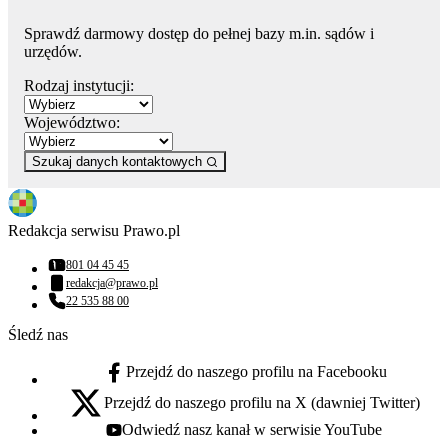
Sprawdź darmowy dostęp do pełnej bazy m.in. sądów i
urzędów.
Rodzaj instytucji:
Województwo:
Szukaj danych kontaktowych
Redakcja serwisu Prawo.pl
801 04 45 45
Numer telefonu:
redakcja@prawo.pl
Adres email:
22 535 88 00
Numer telefonu:
Śledź nas
Przejdź do naszego profilu na Facebooku
facebook - otwiera się w nowej karcie
Przejdź do naszego profilu na X (dawniej Twitter)
x - otwiera się w nowej karcie
Odwiedź nasz kanał w serwisie YouTube
youtube - otwiera się w nowej karcie