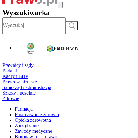
Wyszukiwarka
Szukaj
Nasze serwisy
Prawnicy i sądy
Podatki
Kadry i BHP
Prawo w biznesie
Samorząd i administracja
Szkoły i uczelnie
Zdrowie
Farmacja
Finansowanie zdrowia
Opieka zdrowotna
Zarządzanie
Zawody medyczne
Koronawirus a prawo