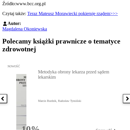
Źródło:www.bcc.org.pl
Czytaj także:
Teraz Mateusz Morawiecki pokieruje rządem>>>
Autor:
Magdalena Okoniewska
Polecamy książki prawnicze o tematyce
zdrowotnej
Przejdź do: Metodyka obrony lekarza przed sądem lekarskim, Marc
NOWOŚĆ
Metodyka obrony lekarza przed sądem
lekarskim
Poprzednia książka
N
Marcin Burdzik, Radosław Tymiński
10%