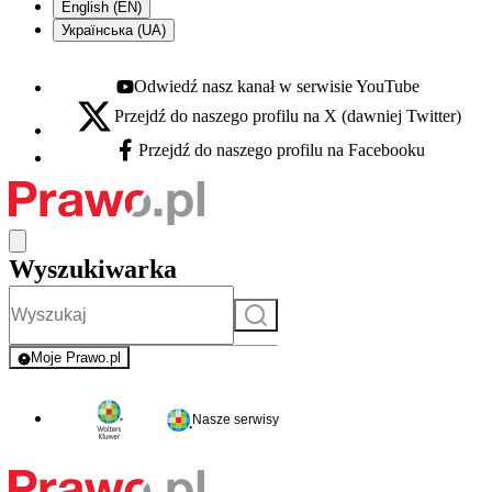
English (EN)
Українська (UA)
Odwiedź nasz kanał w serwisie YouTube
Youtube - otwiera się w nowej karcie
Przejdź do naszego profilu na X (dawniej Twitter)
X - otwiera się w nowej karcie
Przejdź do naszego profilu na Facebooku
Facebook - otwiera się w nowej karcie
Wyszukiwarka
Szukaj
Moje Prawo.pl
- rejestracja i logowanie do serwisu
Nasze serwisy