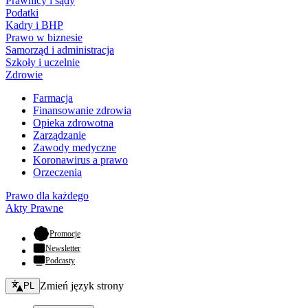
Prawnicy i sądy
Podatki
Kadry i BHP
Prawo w biznesie
Samorząd i administracja
Szkoły i uczelnie
Zdrowie
Farmacja
Finansowanie zdrowia
Opieka zdrowotna
Zarządzanie
Zawody medyczne
Koronawirus a prawo
Orzeczenia
Prawo dla każdego
Akty Prawne
- otwiera się w nowej karcie
Promocje
Newsletter
Podcasty
Zmień język - bieżący:
Zmień język strony
PL