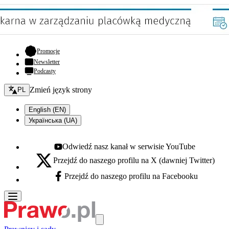
- otwiera się w nowej karcie
Promocje
Newsletter
Podcasty
Zmień język - bieżący:
Zmień język strony
PL
English (EN)
Українська (UA)
Odwiedź nasz kanał w serwisie YouTube
Youtube - otwiera się w nowej karcie
Przejdź do naszego profilu na X (dawniej Twitter)
X - otwiera się w nowej karcie
Przejdź do naszego profilu na Facebooku
Facebook - otwiera się w nowej karcie