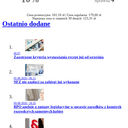
Sprawdź
Rabatu
Cena promocyjna: 161,10 zł |
Cena regularna: 179,00 zł
Najniższa cena w ostatnich 30 dniach: 125,31 zł
Ostatnio dodane
06:07
Przejdź do artykułu:
Zaostrzone kryteria wystawiania recept już od września
05.08.2026 | 06:11
Przejdź do artykułu:
NFZ nie zapłaci za zabiegi już wykonane
04.08.2026 | 18:35
Przejdź do artykułu:
RPO apeluje o zmiany legislacyjne w sprawie zarodków z komórek
rozrodczych samotnych kobiet