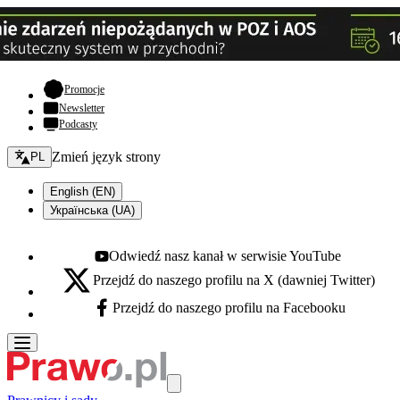
- otwiera się w nowej karcie
Promocje
Newsletter
Podcasty
Zmień język - bieżący:
Zmień język strony
PL
English (EN)
Українська (UA)
Odwiedź nasz kanał w serwisie YouTube
Youtube - otwiera się w nowej karcie
Przejdź do naszego profilu na X (dawniej Twitter)
X - otwiera się w nowej karcie
Przejdź do naszego profilu na Facebooku
Facebook - otwiera się w nowej karcie