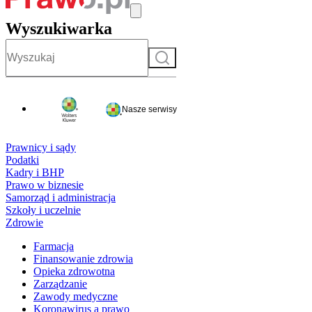
Wyszukiwarka
Szukaj
Nasze serwisy
Prawnicy i sądy
Podatki
Kadry i BHP
Prawo w biznesie
Samorząd i administracja
Szkoły i uczelnie
Zdrowie
Farmacja
Finansowanie zdrowia
Opieka zdrowotna
Zarządzanie
Zawody medyczne
Koronawirus a prawo