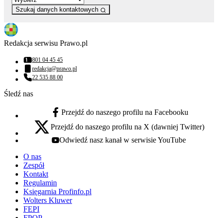
Szukaj danych kontaktowych
Redakcja serwisu Prawo.pl
801 04 45 45
Numer telefonu:
redakcja@prawo.pl
Adres email:
22 535 88 00
Numer telefonu:
Śledź nas
Przejdź do naszego profilu na Facebooku
facebook - otwiera się w nowej karcie
Przejdź do naszego profilu na X (dawniej Twitter)
x - otwiera się w nowej karcie
Odwiedź nasz kanał w serwisie YouTube
youtube - otwiera się w nowej karcie
O nas
Zespół
Kontakt
Regulamin
Księgarnia Profinfo.pl
Wolters Kluwer
FEPI
FPOP