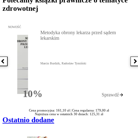
Polecamy książki prawnicze o tematyce
zdrowotnej
Przejdź do: Metodyka obrony lekarza przed sądem lekarskim, Marc
NOWOŚĆ
Metodyka obrony lekarza przed sądem
lekarskim
Poprzednia książka
N
Marcin Burdzik, Radosław Tymiński
10%
Sprawdź
Rabatu
Cena promocyjna: 161,10 zł |
Cena regularna: 179,00 zł
Najniższa cena w ostatnich 30 dniach: 125,31 zł
Ostatnio dodane