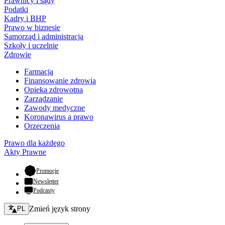
Prawnicy i sądy
Podatki
Kadry i BHP
Prawo w biznesie
Samorząd i administracja
Szkoły i uczelnie
Zdrowie
Farmacja
Finansowanie zdrowia
Opieka zdrowotna
Zarządzanie
Zawody medyczne
Koronawirus a prawo
Orzeczenia
Prawo dla każdego
Akty Prawne
- otwiera się w nowej karcie
Promocje
Newsletter
Podcasty
Zmień język - bieżący:
Zmień język strony
PL