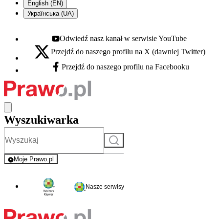
English (EN)
Українська (UA)
Odwiedź nasz kanał w serwisie YouTube
Youtube - otwiera się w nowej karcie
Przejdź do naszego profilu na X (dawniej Twitter)
X - otwiera się w nowej karcie
Przejdź do naszego profilu na Facebooku
Facebook - otwiera się w nowej karcie
Wyszukiwarka
Szukaj
Moje Prawo.pl
- rejestracja i logowanie do serwisu
Nasze serwisy