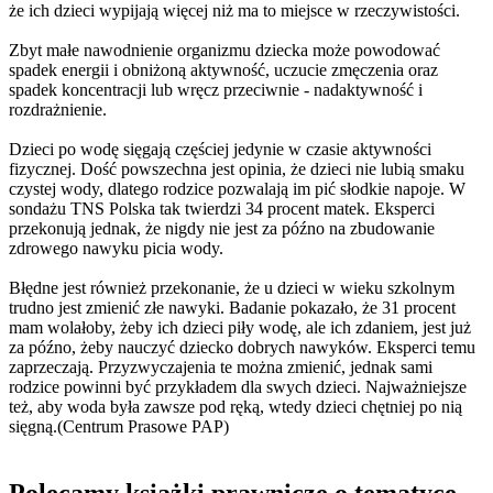
że ich dzieci wypijają więcej niż ma to miejsce w rzeczywistości.
Zbyt małe nawodnienie organizmu dziecka może powodować
spadek energii i obniżoną aktywność, uczucie zmęczenia oraz
spadek koncentracji lub wręcz przeciwnie - nadaktywność i
rozdrażnienie.
Dzieci po wodę sięgają częściej jedynie w czasie aktywności
fizycznej. Dość powszechna jest opinia, że dzieci nie lubią smaku
czystej wody, dlatego rodzice pozwalają im pić słodkie napoje. W
sondażu TNS Polska tak twierdzi 34 procent matek. Eksperci
przekonują jednak, że nigdy nie jest za późno na zbudowanie
zdrowego nawyku picia wody.
Błędne jest również przekonanie, że u dzieci w wieku szkolnym
trudno jest zmienić złe nawyki. Badanie pokazało, że 31 procent
mam wolałoby, żeby ich dzieci piły wodę, ale ich zdaniem, jest już
za późno, żeby nauczyć dziecko dobrych nawyków. Eksperci temu
zaprzeczają. Przyzwyczajenia te można zmienić, jednak sami
rodzice powinni być przykładem dla swych dzieci. Najważniejsze
też, aby woda była zawsze pod ręką, wtedy dzieci chętniej po nią
sięgną.(Centrum Prasowe PAP)