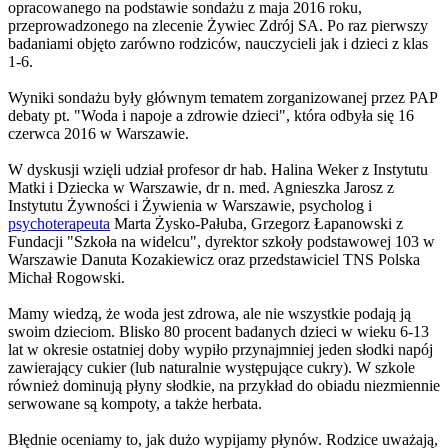
opracowanego na podstawie sondażu z maja 2016 roku,
przeprowadzonego na zlecenie Żywiec Zdrój SA. Po raz pierwszy
badaniami objęto zarówno rodziców, nauczycieli jak i dzieci z klas
1-6.
Wyniki sondażu były głównym tematem zorganizowanej przez PAP
debaty pt. "Woda i napoje a zdrowie dzieci", która odbyła się 16
czerwca 2016 w Warszawie.
W dyskusji wzięli udział profesor dr hab. Halina Weker z Instytutu
Matki i Dziecka w Warszawie, dr n. med. Agnieszka Jarosz z
Instytutu Żywności i Żywienia w Warszawie, psycholog i
psychoterapeuta
Marta Żysko-Pałuba, Grzegorz Łapanowski z
Fundacji "Szkoła na widelcu", dyrektor szkoły podstawowej 103 w
Warszawie Danuta Kozakiewicz oraz przedstawiciel TNS Polska
Michał Rogowski.
Mamy wiedzą, że woda jest zdrowa, ale nie wszystkie podają ją
swoim dzieciom. Blisko 80 procent badanych dzieci w wieku 6-13
lat w okresie ostatniej doby wypiło przynajmniej jeden słodki napój
zawierający cukier (lub naturalnie występujące cukry). W szkole
również dominują płyny słodkie, na przykład do obiadu niezmiennie
serwowane są kompoty, a także herbata.
Błędnie oceniamy to, jak dużo wypijamy płynów. Rodzice uważają,