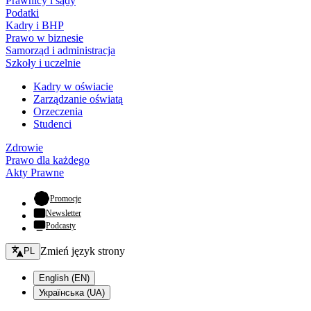
Prawnicy i sądy
Podatki
Kadry i BHP
Prawo w biznesie
Samorząd i administracja
Szkoły i uczelnie
Kadry w oświacie
Zarządzanie oświatą
Orzeczenia
Studenci
Zdrowie
Prawo dla każdego
Akty Prawne
- otwiera się w nowej karcie
Promocje
Newsletter
Podcasty
Zmień język - bieżący:
Zmień język strony
PL
English (EN)
Українська (UA)