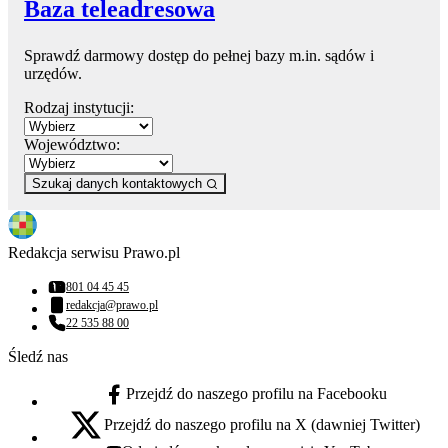
Baza teleadresowa
Sprawdź darmowy dostęp do pełnej bazy m.in. sądów i
urzędów.
Rodzaj instytucji:
Województwo:
Szukaj danych kontaktowych
Redakcja serwisu Prawo.pl
801 04 45 45
Numer telefonu:
redakcja@prawo.pl
Adres email:
22 535 88 00
Numer telefonu:
Śledź nas
Przejdź do naszego profilu na Facebooku
facebook - otwiera się w nowej karcie
Przejdź do naszego profilu na X (dawniej Twitter)
x - otwiera się w nowej karcie