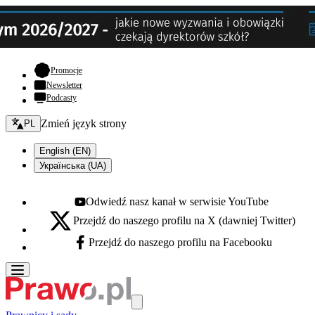
- otwiera się w nowej karcie
Promocje
Newsletter
Podcasty
Zmień język - bieżący:
Zmień język strony
PL
English (EN)
Українська (UA)
Odwiedź nasz kanał w serwisie YouTube
Youtube - otwiera się w nowej karcie
Przejdź do naszego profilu na X (dawniej Twitter)
X - otwiera się w nowej karcie
Przejdź do naszego profilu na Facebooku
Facebook - otwiera się w nowej karcie